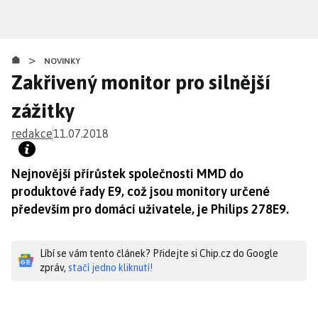
Přejít
k
hlavnímu
>
obsahu
NOVINKY
Zakřivený monitor pro silnější
zážitky
redakce
11.07.2018
Nejnovější přírůstek společnosti MMD do
produktové řady E9, což jsou monitory určené
především pro domácí uživatele, je Philips 278E9.
Líbí se vám tento článek? Přidejte si Chip.cz do Google
zpráv,
stačí jedno kliknutí!