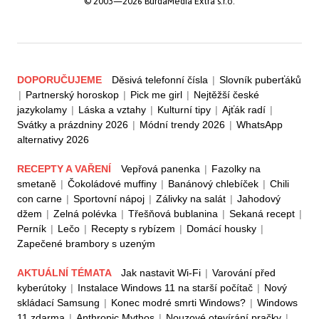
© 2003—2026 BurdaMedia Extra s.r.o.
DOPORUČUJEME
Děsivá telefonní čísla
|
Slovník puberťáků
|
Partnerský horoskop
|
Pick me girl
|
Nejtěžší české
jazykolamy
|
Láska a vztahy
|
Kulturní tipy
|
Ajťák radí
|
Svátky a prázdniny 2026
|
Módní trendy 2026
|
WhatsApp
alternativy 2026
RECEPTY A VAŘENÍ
Vepřová panenka
|
Fazolky na
smetaně
|
Čokoládové muffiny
|
Banánový chlebíček
|
Chili
con carne
|
Sportovní nápoj
|
Zálivky na salát
|
Jahodový
džem
|
Zelná polévka
|
Třešňová bublanina
|
Sekaná recept
|
Perník
|
Lečo
|
Recepty s rybízem
|
Domácí housky
|
Zapečené brambory s uzeným
AKTUÁLNÍ TÉMATA
Jak nastavit Wi-Fi
|
Varování před
kyberútoky
|
Instalace Windows 11 na starší počítač
|
Nový
skládací Samsung
|
Konec modré smrti Windows?
|
Windows
11 zdarma
|
Anthropic Mythos
|
Nouzové otevírání pračky
|