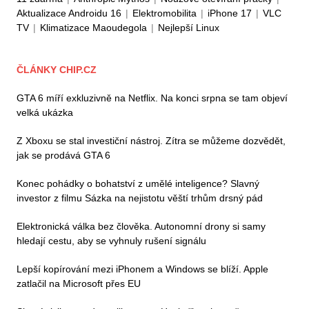
Aktualizace Androidu 16
|
Elektromobilita
|
iPhone 17
|
VLC
TV
|
Klimatizace Maoudegola
|
Nejlepší Linux
ČLÁNKY CHIP.CZ
GTA 6 míří exkluzivně na Netflix. Na konci srpna se tam objeví
velká ukázka
Z Xboxu se stal investiční nástroj. Zítra se můžeme dozvědět,
jak se prodává GTA 6
Konec pohádky o bohatství z umělé inteligence? Slavný
investor z filmu Sázka na nejistotu věští trhům drsný pád
Elektronická válka bez člověka. Autonomní drony si samy
hledají cestu, aby se vyhnuly rušení signálu
Lepší kopírování mezi iPhonem a Windows se blíží. Apple
zatlačil na Microsoft přes EU