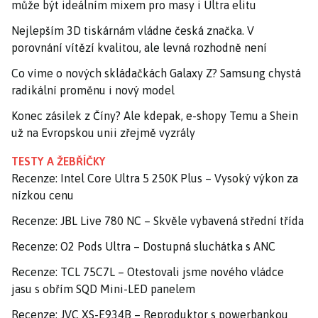
může být ideálním mixem pro masy i Ultra elitu
Nejlepším 3D tiskárnám vládne česká značka. V
porovnání vítězí kvalitou, ale levná rozhodně není
Co víme o nových skládačkách Galaxy Z? Samsung chystá
radikální proměnu i nový model
Konec zásilek z Číny? Ale kdepak, e-shopy Temu a Shein
už na Evropskou unii zřejmě vyzrály
TESTY A ŽEBŘÍČKY
Recenze: Intel Core Ultra 5 250K Plus – Vysoký výkon za
nízkou cenu
Recenze: JBL Live 780 NC – Skvěle vybavená střední třída
Recenze: O2 Pods Ultra – Dostupná sluchátka s ANC
Recenze: TCL 75C7L – Otestovali jsme nového vládce
jasu s obřím SQD Mini-LED panelem
Recenze: JVC XS-E934B – Reproduktor s powerbankou