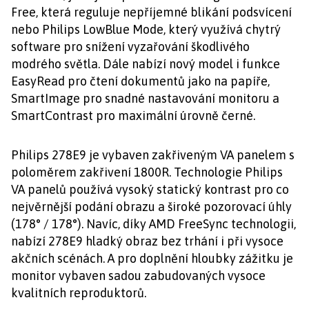
Free, která reguluje nepříjemné blikání podsvícení
nebo Philips LowBlue Mode, který využívá chytrý
software pro snížení vyzařování škodlivého
modrého světla. Dále nabízí nový model i funkce
EasyRead pro čtení dokumentů jako na papíře,
SmartImage pro snadné nastavování monitoru a
SmartContrast pro maximální úrovně černé.
Philips 278E9 je vybaven zakřiveným VA panelem s
poloměrem zakřivení 1800R. Technologie Philips
VA panelů používá vysoký statický kontrast pro co
nejvěrnější podání obrazu a široké pozorovací úhly
(178° / 178°). Navíc, díky AMD FreeSync technologii,
nabízí 278E9 hladký obraz bez trhání i při vysoce
akčních scénách. A pro doplnění hloubky zážitku je
monitor vybaven sadou zabudovaných vysoce
kvalitních reproduktorů.