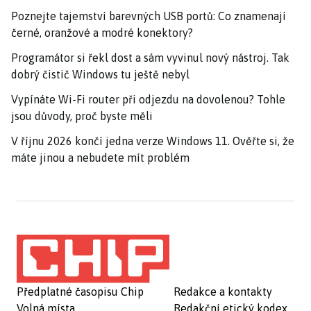
Poznejte tajemství barevných USB portů: Co znamenají
černé, oranžové a modré konektory?
Programátor si řekl dost a sám vyvinul nový nástroj. Tak
dobrý čistič Windows tu ještě nebyl
Vypínáte Wi-Fi router při odjezdu na dovolenou? Tohle
jsou důvody, proč byste měli
V říjnu 2026 končí jedna verze Windows 11. Ověřte si, že
máte jinou a nebudete mít problém
Předplatné časopisu Chip
Redakce a kontakty
Volná místa
Redakční etický kodex