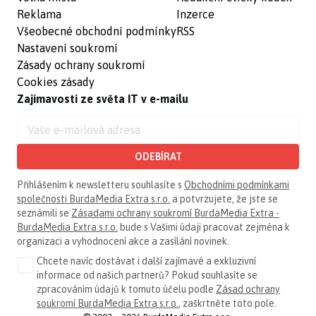
Reklama
Inzerce
Všeobecné obchodní podmínky
RSS
Nastavení soukromí
Zásady ochrany soukromí
Cookies zásady
Zajímavosti ze světa IT v e-mailu
ODEBÍRAT
Přihlášením k newsletteru souhlasíte s
Obchodními podmínkami
společnosti BurdaMedia Extra s.r.o.
a potvrzujete, že jste se
seznámili se
Zásadami ochrany soukromí BurdaMedia Extra -
BurdaMedia Extra s.r.o.
bude s Vašimi údaji pracovat zejména k
organizaci a vyhodnocení akce a zasílání novinek.
Chcete navíc dostávat i další zajímavé a exkluzivní
informace od našich partnerů? Pokud souhlasíte se
zpracováním údajů k tomuto účelu podle
Zásad ochrany
soukromí BurdaMedia Extra s.r.o.
, zaškrtněte toto pole.