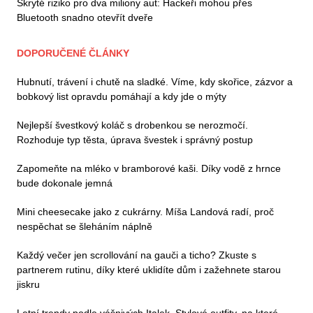
Skryté riziko pro dva miliony aut: Hackeři mohou přes
Bluetooth snadno otevřít dveře
DOPORUČENÉ ČLÁNKY
Hubnutí, trávení i chutě na sladké. Víme, kdy skořice, zázvor a
bobkový list opravdu pomáhají a kdy jde o mýty
Nejlepší švestkový koláč s drobenkou se nerozmočí.
Rozhoduje typ těsta, úprava švestek i správný postup
Zapomeňte na mléko v bramborové kaši. Díky vodě z hrnce
bude dokonale jemná
Mini cheesecake jako z cukrárny. Míša Landová radí, proč
nespěchat se šleháním náplně
Každý večer jen scrollování na gauči a ticho? Zkuste s
partnerem rutinu, díky které uklidíte dům i zažehnete starou
jiskru
Letní trendy podle vášnivých Italek. Stylové outfity, na které