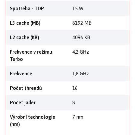
Spotřeba - TDP
15 W
L3 cache (MB)
8192 MB
L2 cache (KB)
4096 KB
Frekvence v režimu
4,2 GHz
Turbo
Frekvence
1,8 GHz
Počet threadů
16
Počet jader
8
Výrobní technologie
7 nm
(nm)