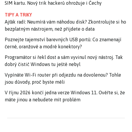
SIM kartu. Nový trik hackerů ohrožuje i Čechy
TIPY A TRIKY
Ajťák radí: Neumírá vám náhodou disk? Zkontrolujte si ho
bezplatným nástrojem, než přijdete o data
Poznejte tajemství barevných USB portů: Co znamenají
černé, oranžové a modré konektory?
Programátor si řekl dost a sám vyvinul nový nástroj. Tak
dobrý čistič Windows tu ještě nebyl
Vypínáte Wi-Fi router při odjezdu na dovolenou? Tohle
jsou důvody, proč byste měli
V říjnu 2026 končí jedna verze Windows 11. Ověřte si, že
máte jinou a nebudete mít problém