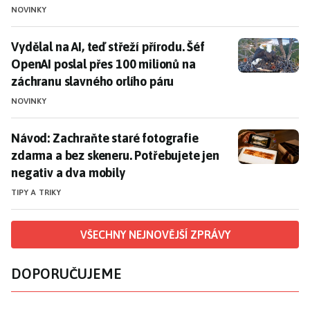
NOVINKY
Vydělal na AI, teď střeží přírodu. Šéf OpenAI poslal p
Vydělal na AI, teď střeží přírodu. Šéf
OpenAI poslal přes 100 milionů na
záchranu slavného orlího páru
NOVINKY
Návod: Zachraňte staré fotografie zdarma a bez skene
Návod: Zachraňte staré fotografie
zdarma a bez skeneru. Potřebujete jen
negativ a dva mobily
TIPY A TRIKY
VŠECHNY NEJNOVĚJŠÍ ZPRÁVY
DOPORUČUJEME