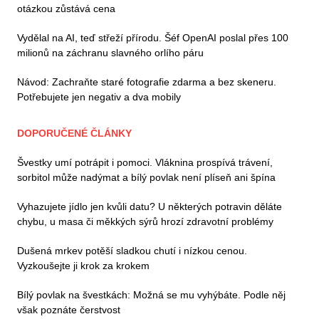
otázkou zůstává cena
Vydělal na AI, teď střeží přírodu. Šéf OpenAI poslal přes 100
milionů na záchranu slavného orlího páru
Návod: Zachraňte staré fotografie zdarma a bez skeneru.
Potřebujete jen negativ a dva mobily
DOPORUČENÉ ČLÁNKY
Švestky umí potrápit i pomoci. Vláknina prospívá trávení,
sorbitol může nadýmat a bílý povlak není plíseň ani špína
Vyhazujete jídlo jen kvůli datu? U některých potravin děláte
chybu, u masa či měkkých sýrů hrozí zdravotní problémy
Dušená mrkev potěší sladkou chutí i nízkou cenou.
Vyzkoušejte ji krok za krokem
Bílý povlak na švestkách: Možná se mu vyhýbáte. Podle něj
však poznáte čerstvost