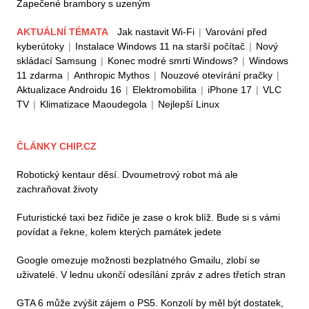
Zapečené brambory s uzeným
AKTUÁLNÍ TÉMATA
Jak nastavit Wi-Fi
|
Varování před
kyberútoky
|
Instalace Windows 11 na starší počítač
|
Nový
skládací Samsung
|
Konec modré smrti Windows?
|
Windows
11 zdarma
|
Anthropic Mythos
|
Nouzové otevírání pračky
|
Aktualizace Androidu 16
|
Elektromobilita
|
iPhone 17
|
VLC
TV
|
Klimatizace Maoudegola
|
Nejlepší Linux
ČLÁNKY CHIP.CZ
Robotický kentaur děsí. Dvoumetrový robot má ale
zachraňovat životy
Futuristické taxi bez řidiče je zase o krok blíž. Bude si s vámi
povídat a řekne, kolem kterých památek jedete
Google omezuje možnosti bezplatného Gmailu, zlobí se
uživatelé. V lednu ukončí odesílání zpráv z adres třetích stran
GTA 6 může zvýšit zájem o PS5. Konzolí by měl být dostatek,