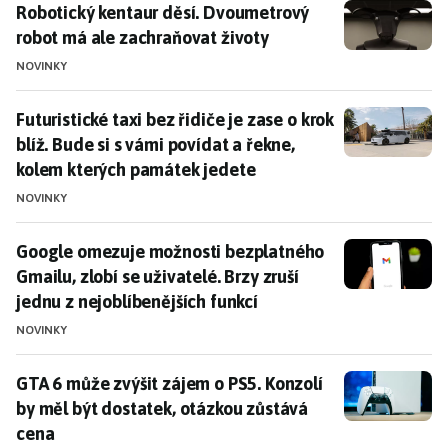
Robotický kentaur děsí. Dvoumetrový robot má ale z
Robotický kentaur děsí. Dvoumetrový
robot má ale zachraňovat životy
NOVINKY
Futuristické taxi bez řidiče je zase o krok blíž. Bude
Futuristické taxi bez řidiče je zase o krok
blíž. Bude si s vámi povídat a řekne,
kolem kterých památek jedete
NOVINKY
Google omezuje možnosti bezplatného Gmailu, zlobí se 
Google omezuje možnosti bezplatného
Gmailu, zlobí se uživatelé. Brzy zruší
jednu z nejoblíbenějších funkcí
NOVINKY
GTA 6 může zvýšit zájem o PS5. Konzolí by měl být do
GTA 6 může zvýšit zájem o PS5. Konzolí
by měl být dostatek, otázkou zůstává
cena