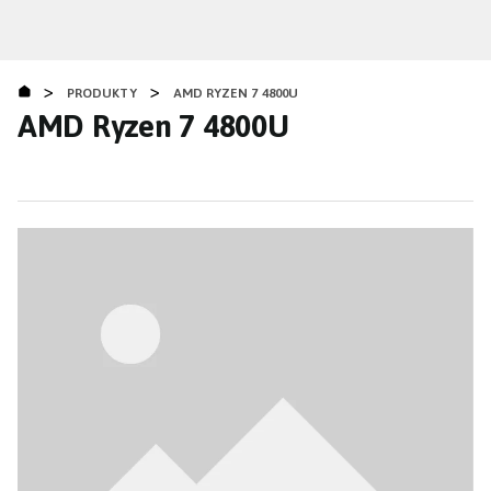
Přejít
k
hlavnímu
>
>
obsahu
PRODUKTY
AMD RYZEN 7 4800U
AMD Ryzen 7 4800U