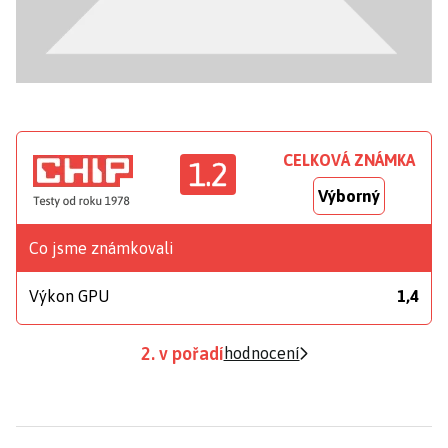
CELKOVÁ ZNÁMKA
1.2
Výborný
Co jsme známkovali
Výkon GPU
1,4
2. v pořadí
hodnocení