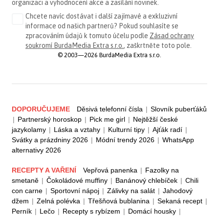
organizaci a vyhodnocení akce a zasílání novinek.
Chcete navíc dostávat i další zajímavé a exkluzivní
informace od našich partnerů? Pokud souhlasíte se
zpracováním údajů k tomuto účelu podle
Zásad ochrany
soukromí BurdaMedia Extra s.r.o.
, zaškrtněte toto pole.
© 2003—2026 BurdaMedia Extra s.r.o.
DOPORUČUJEME
Děsivá telefonní čísla
|
Slovník puberťáků
|
Partnerský horoskop
|
Pick me girl
|
Nejtěžší české
jazykolamy
|
Láska a vztahy
|
Kulturní tipy
|
Ajťák radí
|
Svátky a prázdniny 2026
|
Módní trendy 2026
|
WhatsApp
alternativy 2026
RECEPTY A VAŘENÍ
Vepřová panenka
|
Fazolky na
smetaně
|
Čokoládové muffiny
|
Banánový chlebíček
|
Chili
con carne
|
Sportovní nápoj
|
Zálivky na salát
|
Jahodový
džem
|
Zelná polévka
|
Třešňová bublanina
|
Sekaná recept
|
Perník
|
Lečo
|
Recepty s rybízem
|
Domácí housky
|