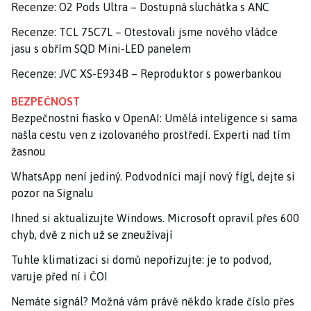
Recenze: O2 Pods Ultra – Dostupná sluchátka s ANC
Recenze: TCL 75C7L – Otestovali jsme nového vládce
jasu s obřím SQD Mini-LED panelem
Recenze: JVC XS-E934B – Reproduktor s powerbankou
BEZPEČNOST
Bezpečnostní fiasko v OpenAI: Umělá inteligence si sama
našla cestu ven z izolovaného prostředí. Experti nad tím
žasnou
WhatsApp není jediný. Podvodníci mají nový fígl, dejte si
pozor na Signalu
Ihned si aktualizujte Windows. Microsoft opravil přes 600
chyb, dvě z nich už se zneužívají
Tuhle klimatizaci si domů nepořizujte: je to podvod,
varuje před ní i ČOI
Nemáte signál? Možná vám právě někdo krade číslo přes