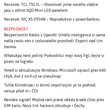
Recenze: TCL 75C7L – Otestovali jsme nového vládce
jasu s obřím SQD Mini-LED panelem
Recenze: JVC XS-E934B – Reproduktor s powerbankou
BEZPEČNOST
Bezpečnostní fiasko v OpenAI: Umělá inteligence si sama
našla cestu ven z izolovaného prostředí. Experti nad tím
žasnou
WhatsApp není jediný. Podvodníci mají nový fígl, dejte si
pozor na Signalu
Ihned si aktualizujte Windows. Microsoft opravil přes 600
chyb, dvě z nich už se zneužívají
Tuhle klimatizaci si domů nepořizujte: je to podvod,
varuje před ní i ČOI
Nemáte signál? Možná vám právě někdo krade číslo přes
SIM kartu. Nový trik hackerů ohrožuje i Čechy