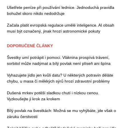
Ušetřete peníze při používání lednice. Jednoduchá pravidla
bohužel skoro nikdo nedodržuje
Začala platit evropská regulace umělé inteligence. AI obsah
musí být označený, jinak hrozí astronomické pokuty
DOPORUČENÉ ČLÁNKY
Švestky umí potrápit i pomoci. Vláknina prospívá trávení,
sorbitol může nadýmat a bílý povlak není plíseň ani špína
Vyhazujete jídlo jen kvůli datu? U některých potravin děláte
chybu, u masa či měkkých sýrů hrozí zdravotní problémy
Dušená mrkev potěší sladkou chutí i nízkou cenou.
Vyzkoušejte ji krok za krokem
Bílý povlak na švestkách: Možná se mu vyhýbáte, jde však o
záruku čerstvosti