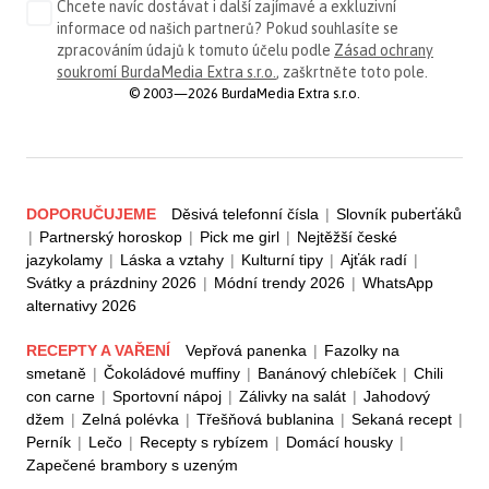
Chcete navíc dostávat i další zajímavé a exkluzivní
informace od našich partnerů? Pokud souhlasíte se
zpracováním údajů k tomuto účelu podle
Zásad ochrany
soukromí BurdaMedia Extra s.r.o.
, zaškrtněte toto pole.
© 2003—2026 BurdaMedia Extra s.r.o.
DOPORUČUJEME
Děsivá telefonní čísla
|
Slovník puberťáků
|
Partnerský horoskop
|
Pick me girl
|
Nejtěžší české
jazykolamy
|
Láska a vztahy
|
Kulturní tipy
|
Ajťák radí
|
Svátky a prázdniny 2026
|
Módní trendy 2026
|
WhatsApp
alternativy 2026
RECEPTY A VAŘENÍ
Vepřová panenka
|
Fazolky na
smetaně
|
Čokoládové muffiny
|
Banánový chlebíček
|
Chili
con carne
|
Sportovní nápoj
|
Zálivky na salát
|
Jahodový
džem
|
Zelná polévka
|
Třešňová bublanina
|
Sekaná recept
|
Perník
|
Lečo
|
Recepty s rybízem
|
Domácí housky
|
Zapečené brambory s uzeným