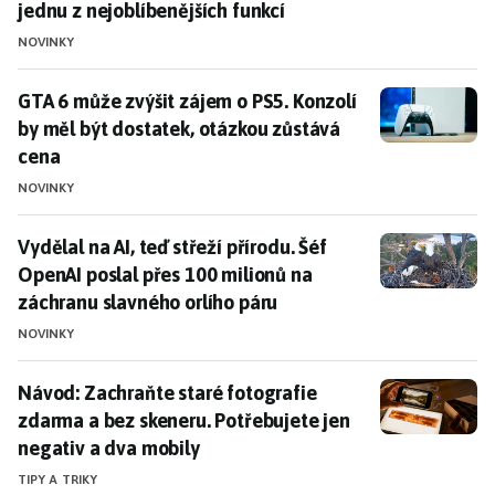
jednu z nejoblíbenějších funkcí
NOVINKY
GTA 6 může zvýšit zájem o PS5. Konzolí by měl být do
GTA 6 může zvýšit zájem o PS5. Konzolí
by měl být dostatek, otázkou zůstává
cena
NOVINKY
Vydělal na AI, teď střeží přírodu. Šéf OpenAI poslal p
Vydělal na AI, teď střeží přírodu. Šéf
OpenAI poslal přes 100 milionů na
záchranu slavného orlího páru
NOVINKY
Návod: Zachraňte staré fotografie zdarma a bez skene
Návod: Zachraňte staré fotografie
zdarma a bez skeneru. Potřebujete jen
negativ a dva mobily
TIPY A TRIKY