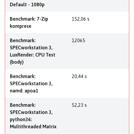
Default - 1080p
Benchmark: 7-Zip
152,06 s
komprese
Benchmark:
12065
SPECworkstation 3,
LuxRender: CPU Test
(body)
Benchmark:
20,44 s
SPECworkstation 3,
namd: apoa1
Benchmark:
52,23 s
SPECworkstation 3,
python36:
Multithreaded Matrix