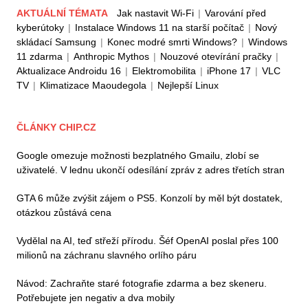
AKTUÁLNÍ TÉMATA
Jak nastavit Wi-Fi
|
Varování před
kyberútoky
|
Instalace Windows 11 na starší počítač
|
Nový
skládací Samsung
|
Konec modré smrti Windows?
|
Windows
11 zdarma
|
Anthropic Mythos
|
Nouzové otevírání pračky
|
Aktualizace Androidu 16
|
Elektromobilita
|
iPhone 17
|
VLC
TV
|
Klimatizace Maoudegola
|
Nejlepší Linux
ČLÁNKY CHIP.CZ
Google omezuje možnosti bezplatného Gmailu, zlobí se
uživatelé. V lednu ukončí odesílání zpráv z adres třetích stran
GTA 6 může zvýšit zájem o PS5. Konzolí by měl být dostatek,
otázkou zůstává cena
Vydělal na AI, teď střeží přírodu. Šéf OpenAI poslal přes 100
milionů na záchranu slavného orlího páru
Návod: Zachraňte staré fotografie zdarma a bez skeneru.
Potřebujete jen negativ a dva mobily