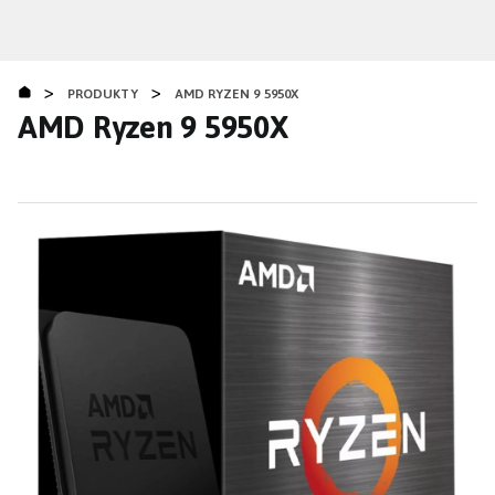
Přejít
k
hlavnímu
>
>
obsahu
PRODUKTY
AMD RYZEN 9 5950X
AMD Ryzen 9 5950X