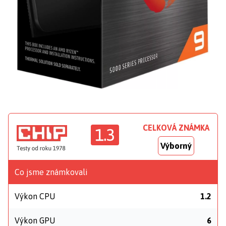
CELKOVÁ ZNÁMKA
1.3
Výborný
Co jsme známkovali
Výkon CPU
1.2
Výkon GPU
6