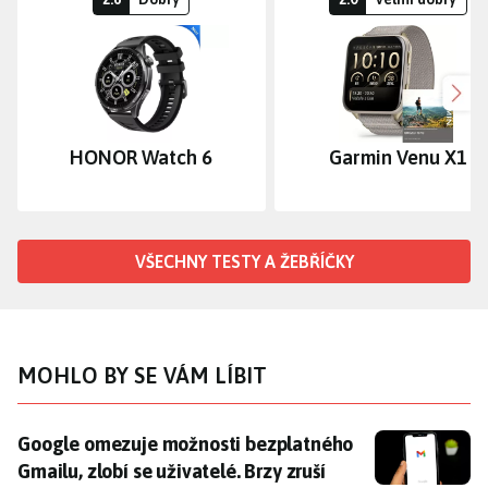
Dalš
HONOR Watch 6
Garmin Venu X1
VŠECHNY TESTY A ŽEBŘÍČKY
MOHLO BY SE VÁM LÍBIT
Google omezuje možnosti bezplatného Gmailu, zlobí se 
Google omezuje možnosti bezplatného
Gmailu, zlobí se uživatelé. Brzy zruší