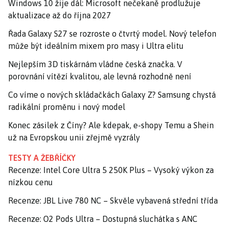
Windows 10 žije dál: Microsoft nečekaně prodlužuje
aktualizace až do října 2027
Řada Galaxy S27 se rozroste o čtvrtý model. Nový telefon
může být ideálním mixem pro masy i Ultra elitu
Nejlepším 3D tiskárnám vládne česká značka. V
porovnání vítězí kvalitou, ale levná rozhodně není
Co víme o nových skládačkách Galaxy Z? Samsung chystá
radikální proměnu i nový model
Konec zásilek z Číny? Ale kdepak, e-shopy Temu a Shein
už na Evropskou unii zřejmě vyzrály
TESTY A ŽEBŘÍČKY
Recenze: Intel Core Ultra 5 250K Plus – Vysoký výkon za
nízkou cenu
Recenze: JBL Live 780 NC – Skvěle vybavená střední třída
Recenze: O2 Pods Ultra – Dostupná sluchátka s ANC