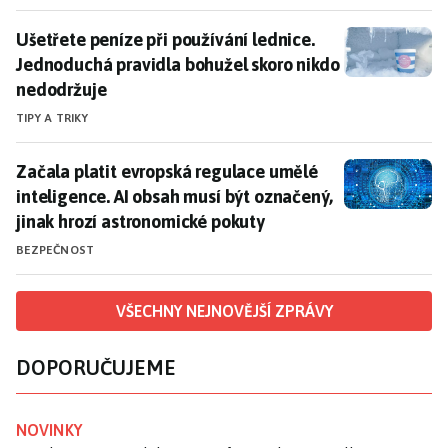
Ušetřete peníze při používání lednice. Jednoduchá pr
Ušetřete peníze při používání lednice.
Jednoduchá pravidla bohužel skoro nikdo
nedodržuje
TIPY A TRIKY
Začala platit evropská regulace umělé inteligence. A
Začala platit evropská regulace umělé
inteligence. AI obsah musí být označený,
jinak hrozí astronomické pokuty
BEZPEČNOST
VŠECHNY NEJNOVĚJŠÍ ZPRÁVY
DOPORUČUJEME
NOVINKY