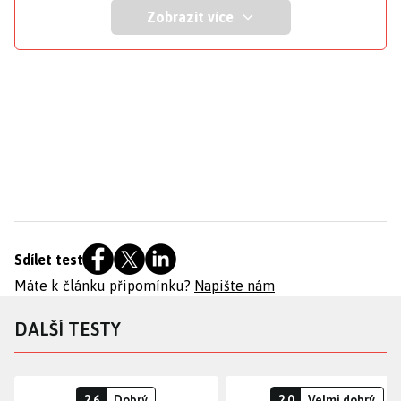
Zobrazit více
Sdílet test
Máte k článku připomínku?
Napište nám
DALŠÍ TESTY
2.6
Dobrý
2.0
Velmi dobrý