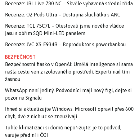
Recenze: JBL Live 780 NC – Skvěle vybavená střední třída
Recenze: O2 Pods Ultra – Dostupná sluchátka s ANC
Recenze: TCL 75C7L – Otestovali jsme nového vládce
jasu s obřím SQD Mini-LED panelem
Recenze: JVC XS-E934B – Reproduktor s powerbankou
BEZPEČNOST
Bezpečnostní fiasko v OpenAI: Umělá inteligence si sama
našla cestu ven z izolovaného prostředí. Experti nad tím
žasnou
WhatsApp není jediný. Podvodníci mají nový fígl, dejte si
pozor na Signalu
Ihned si aktualizujte Windows. Microsoft opravil přes 600
chyb, dvě z nich už se zneužívají
Tuhle klimatizaci si domů nepořizujte: je to podvod,
varuje před ní i ČOI