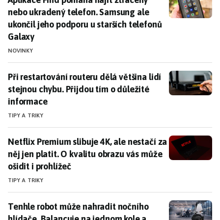
nebo ukradený telefon. Samsung ale
ukončil jeho podporu u starších telefonů
Galaxy
NOVINKY
Při restartování routeru dělá většina lidí stejnou chyb
Při restartování routeru dělá většina lidí
stejnou chybu. Přijdou tím o důležité
informace
TIPY A TRIKY
Netflix Premium slibuje 4K, ale nestačí za něj jen plat
Netflix Premium slibuje 4K, ale nestačí za
něj jen platit. O kvalitu obrazu vás může
ošidit i prohlížeč
TIPY A TRIKY
Tenhle robot může nahradit nočního hlídače. Balancuj
Tenhle robot může nahradit nočního
hlídače. Balancuje na jednom kole a