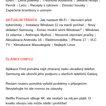
džem
|
Zelná polévka
|
Třešňová bublanina
|
Sekaná recept
|
Perník
|
Lečo
|
Recepty s rybízem
|
Domácí housky
|
Zapečené brambory s uzeným
AKTUÁLNÍ TÉMATA
Jak nastavit Wi-Fi
|
Varování před
kyberútoky
|
Instalace Windows 11 na starší počítač
|
Nový
skládací Samsung
|
Konec modré smrti Windows?
|
Windows
11 zdarma
|
Anthropic Mythos
|
Nouzové otevírání pračky
|
Aktualizace Androidu 16
|
Elektromobilita
|
iPhone 17
|
VLC
TV
|
Klimatizace Maoudegola
|
Nejlepší Linux
ČLÁNKY CHIP.CZ
Aplikace Find pomáhá najít ztracený nebo ukradený telefon.
Samsung ale ukončil jeho podporu u starších telefonů Galaxy
Restart routeru pomáhá vyřešit problémy s připojením.
Nevytahujte ho ale rovnou ze zásuvky
Netflix Premium slibuje 4K, ale nestačí za něj jen platit. O
kvalitu obrazu vás může ošidit i prohlížeč