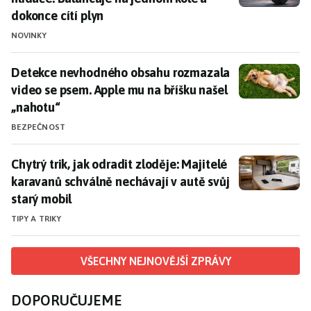
dokonce cítí plyn
NOVINKY
Detekce nevhodného obsahu rozmazala video se psem.
Detekce nevhodného obsahu rozmazala
video se psem. Apple mu na bříšku našel
„nahotu“
BEZPEČNOST
Chytrý trik, jak odradit zloděje: Majitelé karavanů sc
Chytrý trik, jak odradit zloděje: Majitelé
karavanů schválně nechávají v autě svůj
starý mobil
TIPY A TRIKY
VŠECHNY NEJNOVĚJŠÍ ZPRÁVY
DOPORUČUJEME