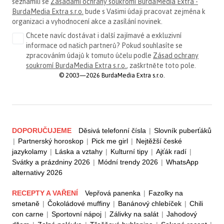
seznámili se
Zásadami ochrany soukromí BurdaMedia Extra -
BurdaMedia Extra s.r.o.
bude s Vašimi údaji pracovat zejména k
organizaci a vyhodnocení akce a zasílání novinek.
Chcete navíc dostávat i další zajímavé a exkluzivní
informace od našich partnerů? Pokud souhlasíte se
zpracováním údajů k tomuto účelu podle
Zásad ochrany
soukromí BurdaMedia Extra s.r.o.
, zaškrtněte toto pole.
© 2003—2026 BurdaMedia Extra s.r.o.
DOPORUČUJEME
Děsivá telefonní čísla
|
Slovník puberťáků
|
Partnerský horoskop
|
Pick me girl
|
Nejtěžší české
jazykolamy
|
Láska a vztahy
|
Kulturní tipy
|
Ajťák radí
|
Svátky a prázdniny 2026
|
Módní trendy 2026
|
WhatsApp
alternativy 2026
RECEPTY A VAŘENÍ
Vepřová panenka
|
Fazolky na
smetaně
|
Čokoládové muffiny
|
Banánový chlebíček
|
Chili
con carne
|
Sportovní nápoj
|
Zálivky na salát
|
Jahodový