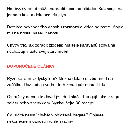
Neobvyklý robot může nahradit nočního hlídače. Balancuje na
jednom kole a dokonce cítí plyn
Detekce nevhodného obsahu rozmazala video se psem. Apple
mu na bříšku našel „nahotu“
Chytrý trik, jak odradit zloděje: Majitelé karavanů schválně
nechávají v autě svůj starý mobil
DOPORUČENÉ ČLÁNKY
Rýže se vám vždycky lepí? Možná děláte chybu hned na
začátku. Rozhoduje voda, druh zrna i pár minut klidu
Ostružiny nemusíte dávat jen do koláče: Fungují také v ragú,
salátu nebo s fenyklem. Vyzkoušejte 30 receptů
Co určitě nesmí chybět v obložené bagetě? Objevte
nekonečné možnosti rychlé svačiny