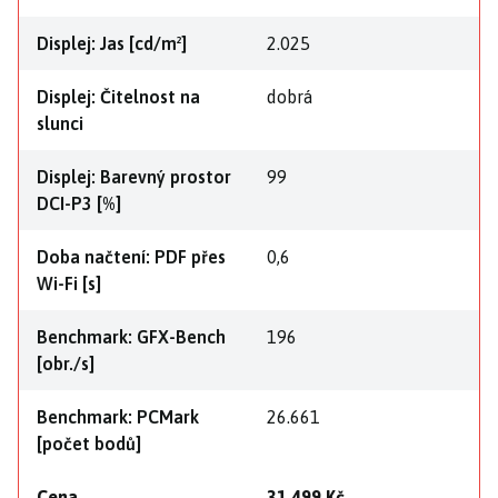
Displej: Jas [cd/m²]
2.025
Displej: Čitelnost na
dobrá
slunci
Displej: Barevný prostor
99
DCI-P3 [%]
Doba načtení: PDF přes
0,6
Wi-Fi [s]
Benchmark: GFX-Bench
196
[obr./s]
Benchmark: PCMark
26.661
[počet bodů]
Cena
31 499 Kč