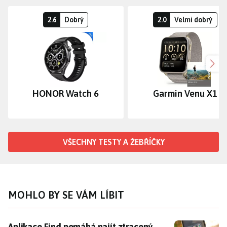
2.6
Dobrý
2.0
Velmi dobrý
Dalš
HONOR Watch 6
Garmin Venu X1
VŠECHNY TESTY A ŽEBŘÍČKY
MOHLO BY SE VÁM LÍBIT
Aplikace Find pomáhá najít ztracený nebo ukradený te
Aplikace Find pomáhá najít ztracený