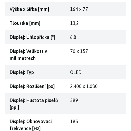
Výška x Šířka [mm]
164 x 77
Tloušťka [mm]
13,2
Displej: Úhlopříčka ["]
6,8
Displej: Velikost v
70 x 157
milimetrech
Displej: Typ
OLED
Displej: Rozlišení [px]
2.400 x 1.080
Displej: Hustota pixelů
389
[ppi]
Displej: Obnovovací
185
frekvence [Hz]