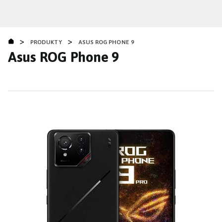
Přejít
k
hlavnímu
>
>
obsahu
PRODUKTY
ASUS ROG PHONE 9
Asus ROG Phone 9