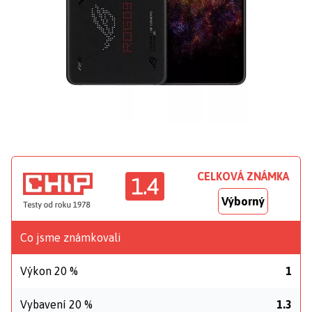
CELKOVÁ ZNÁMKA
1.4
Výborný
Co jsme známkovali
Výkon 20 %
1
Vybavení 20 %
1.3