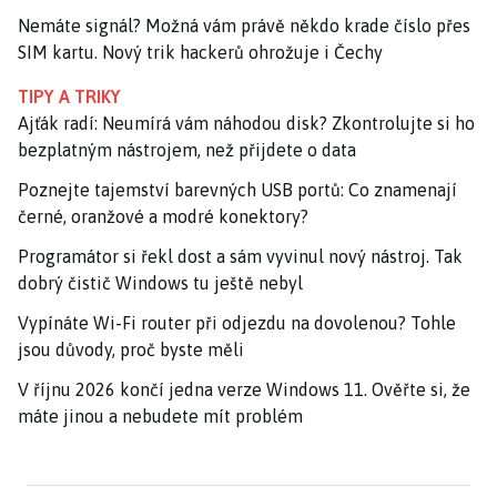
Nemáte signál? Možná vám právě někdo krade číslo přes
SIM kartu. Nový trik hackerů ohrožuje i Čechy
TIPY A TRIKY
Ajťák radí: Neumírá vám náhodou disk? Zkontrolujte si ho
bezplatným nástrojem, než přijdete o data
Poznejte tajemství barevných USB portů: Co znamenají
černé, oranžové a modré konektory?
Programátor si řekl dost a sám vyvinul nový nástroj. Tak
dobrý čistič Windows tu ještě nebyl
Vypínáte Wi-Fi router při odjezdu na dovolenou? Tohle
jsou důvody, proč byste měli
V říjnu 2026 končí jedna verze Windows 11. Ověřte si, že
máte jinou a nebudete mít problém