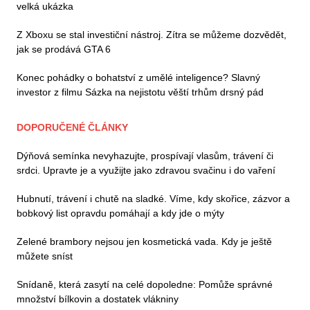
velká ukázka
Z Xboxu se stal investiční nástroj. Zítra se můžeme dozvědět,
jak se prodává GTA 6
Konec pohádky o bohatství z umělé inteligence? Slavný
investor z filmu Sázka na nejistotu věští trhům drsný pád
DOPORUČENÉ ČLÁNKY
Dýňová semínka nevyhazujte, prospívají vlasům, trávení či
srdci. Upravte je a využijte jako zdravou svačinu i do vaření
Hubnutí, trávení i chutě na sladké. Víme, kdy skořice, zázvor a
bobkový list opravdu pomáhají a kdy jde o mýty
Zelené brambory nejsou jen kosmetická vada. Kdy je ještě
můžete sníst
Snídaně, která zasytí na celé dopoledne: Pomůže správné
množství bílkovin a dostatek vlákniny