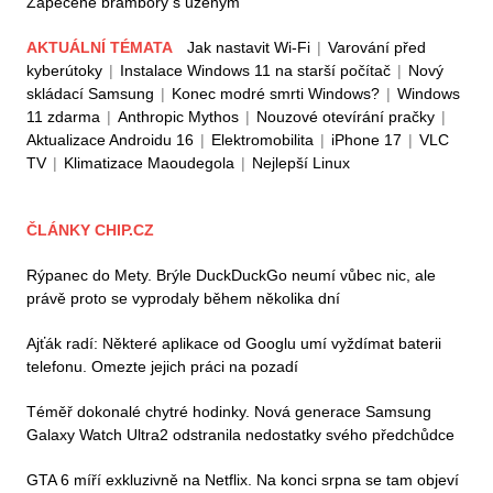
Zapečené brambory s uzeným
AKTUÁLNÍ TÉMATA
Jak nastavit Wi-Fi
|
Varování před
kyberútoky
|
Instalace Windows 11 na starší počítač
|
Nový
skládací Samsung
|
Konec modré smrti Windows?
|
Windows
11 zdarma
|
Anthropic Mythos
|
Nouzové otevírání pračky
|
Aktualizace Androidu 16
|
Elektromobilita
|
iPhone 17
|
VLC
TV
|
Klimatizace Maoudegola
|
Nejlepší Linux
ČLÁNKY CHIP.CZ
Rýpanec do Mety. Brýle DuckDuckGo neumí vůbec nic, ale
právě proto se vyprodaly během několika dní
Ajťák radí: Některé aplikace od Googlu umí vyždímat baterii
telefonu. Omezte jejich práci na pozadí
Téměř dokonalé chytré hodinky. Nová generace Samsung
Galaxy Watch Ultra2 odstranila nedostatky svého předchůdce
GTA 6 míří exkluzivně na Netflix. Na konci srpna se tam objeví