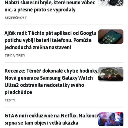
Nabízí sluneční brýle, které neumí vůbec
nic, a přesně proto se vyprodaly
BEZPEČNOST
Ajťák radí: Těchto pět aplikací od Googlu potichu vy
Ajťák radí: Těchto pět aplikací od Googlu
potichu vybíjí baterii telefonu. Pomůže
jednoduchá změna nastavení
TIPY A TRIKY
Recenze: Téměř dokonalé chytré hodinky. Nová gener
Recenze: Téměř dokonalé chytré hodinky.
Nová generace Samsung Galaxy Watch
Ultra2 odstranila nedostatky svého
předchůdce
TESTY
GTA 6 míří exkluzivně na Netflix. Na konci srpna se t
GTA 6 míří exkluzivně na Netflix. Na konci
srpna se tam objeví velká ukázka