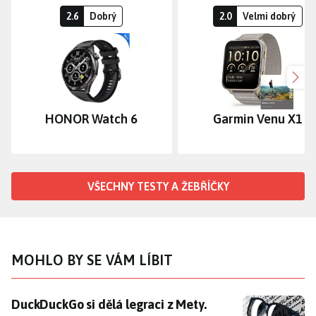
2.6
Dobrý
2.0
Velmi dobrý
Dalš
HONOR Watch 6
Garmin Venu X1
VŠECHNY TESTY A ŽEBŘÍČKY
MOHLO BY SE VÁM LÍBIT
DuckDuckGo si dělá legraci z Mety. Nabízí sluneční br
DuckDuckGo si dělá legraci z Mety.