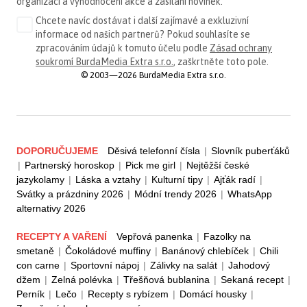
organizaci a vyhodnocení akce a zasílání novinek.
Chcete navíc dostávat i další zajímavé a exkluzivní
informace od našich partnerů? Pokud souhlasíte se
zpracováním údajů k tomuto účelu podle
Zásad ochrany
soukromí BurdaMedia Extra s.r.o.
, zaškrtněte toto pole.
© 2003—2026 BurdaMedia Extra s.r.o.
DOPORUČUJEME
Děsivá telefonní čísla
|
Slovník puberťáků
|
Partnerský horoskop
|
Pick me girl
|
Nejtěžší české
jazykolamy
|
Láska a vztahy
|
Kulturní tipy
|
Ajťák radí
|
Svátky a prázdniny 2026
|
Módní trendy 2026
|
WhatsApp
alternativy 2026
RECEPTY A VAŘENÍ
Vepřová panenka
|
Fazolky na
smetaně
|
Čokoládové muffiny
|
Banánový chlebíček
|
Chili
con carne
|
Sportovní nápoj
|
Zálivky na salát
|
Jahodový
džem
|
Zelná polévka
|
Třešňová bublanina
|
Sekaná recept
|
Perník
|
Lečo
|
Recepty s rybízem
|
Domácí housky
|