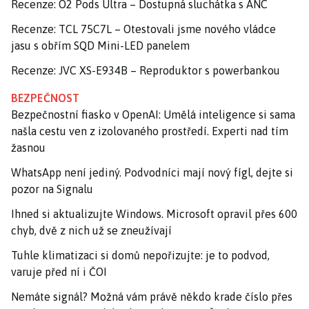
Recenze: O2 Pods Ultra – Dostupná sluchátka s ANC
Recenze: TCL 75C7L – Otestovali jsme nového vládce
jasu s obřím SQD Mini-LED panelem
Recenze: JVC XS-E934B – Reproduktor s powerbankou
BEZPEČNOST
Bezpečnostní fiasko v OpenAI: Umělá inteligence si sama
našla cestu ven z izolovaného prostředí. Experti nad tím
žasnou
WhatsApp není jediný. Podvodníci mají nový fígl, dejte si
pozor na Signalu
Ihned si aktualizujte Windows. Microsoft opravil přes 600
chyb, dvě z nich už se zneužívají
Tuhle klimatizaci si domů nepořizujte: je to podvod,
varuje před ní i ČOI
Nemáte signál? Možná vám právě někdo krade číslo přes