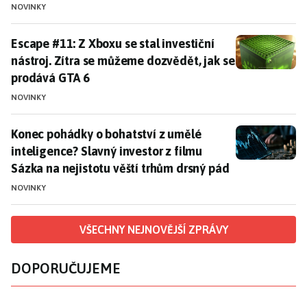
NOVINKY
Escape #11: Z Xboxu se stal investiční nástroj. Zítra
Escape #11: Z Xboxu se stal investiční
nástroj. Zítra se můžeme dozvědět, jak se
prodává GTA 6
NOVINKY
Konec pohádky o bohatství z umělé inteligence? Slavný
Konec pohádky o bohatství z umělé
inteligence? Slavný investor z filmu
Sázka na nejistotu věští trhům drsný pád
NOVINKY
VŠECHNY NEJNOVĚJŠÍ ZPRÁVY
DOPORUČUJEME