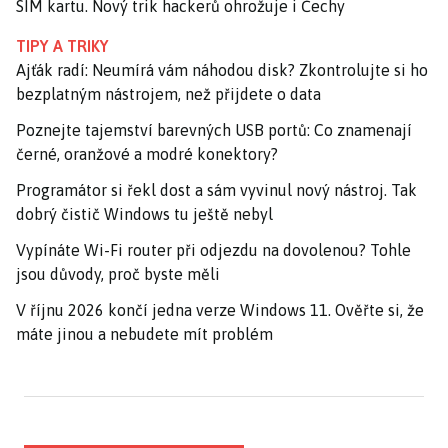
SIM kartu. Nový trik hackerů ohrožuje i Čechy
TIPY A TRIKY
Ajťák radí: Neumírá vám náhodou disk? Zkontrolujte si ho
bezplatným nástrojem, než přijdete o data
Poznejte tajemství barevných USB portů: Co znamenají
černé, oranžové a modré konektory?
Programátor si řekl dost a sám vyvinul nový nástroj. Tak
dobrý čistič Windows tu ještě nebyl
Vypínáte Wi-Fi router při odjezdu na dovolenou? Tohle
jsou důvody, proč byste měli
V říjnu 2026 končí jedna verze Windows 11. Ověřte si, že
máte jinou a nebudete mít problém