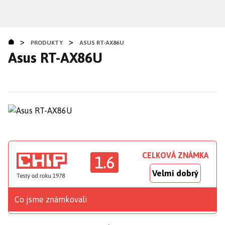
Přejít
k
hlavnímu
>
>
obsahu
PRODUKTY
ASUS RT-AX86U
Asus RT-AX86U
CELKOVÁ ZNÁMKA
1.6
Velmi dobrý
Co jsme známkovali