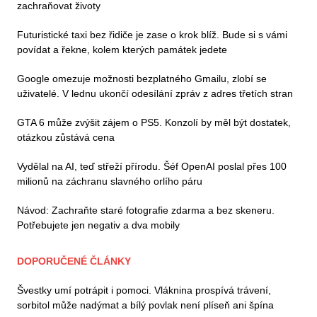
zachraňovat životy
Futuristické taxi bez řidiče je zase o krok blíž. Bude si s vámi
povídat a řekne, kolem kterých památek jedete
Google omezuje možnosti bezplatného Gmailu, zlobí se
uživatelé. V lednu ukončí odesílání zpráv z adres třetích stran
GTA 6 může zvýšit zájem o PS5. Konzolí by měl být dostatek,
otázkou zůstává cena
Vydělal na AI, teď střeží přírodu. Šéf OpenAI poslal přes 100
milionů na záchranu slavného orlího páru
Návod: Zachraňte staré fotografie zdarma a bez skeneru.
Potřebujete jen negativ a dva mobily
DOPORUČENÉ ČLÁNKY
Švestky umí potrápit i pomoci. Vláknina prospívá trávení,
sorbitol může nadýmat a bílý povlak není plíseň ani špína