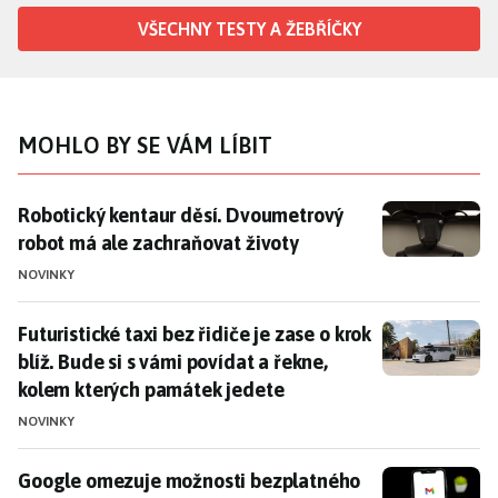
VŠECHNY TESTY A ŽEBŘÍČKY
MOHLO BY SE VÁM LÍBIT
Robotický kentaur děsí. Dvoumetrový robot má ale z
Robotický kentaur děsí. Dvoumetrový
robot má ale zachraňovat životy
NOVINKY
Futuristické taxi bez řidiče je zase o krok blíž. Bude
Futuristické taxi bez řidiče je zase o krok
blíž. Bude si s vámi povídat a řekne,
kolem kterých památek jedete
NOVINKY
Google omezuje možnosti bezplatného Gmailu, zlobí se 
Google omezuje možnosti bezplatného