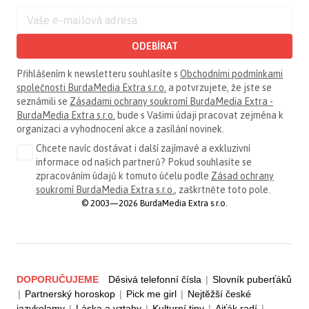
ODEBÍRAT
Přihlášením k newsletteru souhlasíte s
Obchodními podmínkami
společnosti BurdaMedia Extra s.r.o.
a potvrzujete, že jste se
seznámili se
Zásadami ochrany soukromí BurdaMedia Extra -
BurdaMedia Extra s.r.o.
bude s Vašimi údaji pracovat zejména k
organizaci a vyhodnocení akce a zasílání novinek.
Chcete navíc dostávat i další zajímavé a exkluzivní
informace od našich partnerů? Pokud souhlasíte se
zpracováním údajů k tomuto účelu podle
Zásad ochrany
soukromí BurdaMedia Extra s.r.o.
, zaškrtněte toto pole.
© 2003—2026 BurdaMedia Extra s.r.o.
DOPORUČUJEME
Děsivá telefonní čísla
|
Slovník puberťáků
|
Partnerský horoskop
|
Pick me girl
|
Nejtěžší české
jazykolamy
|
Láska a vztahy
|
Kulturní tipy
|
Ajťák radí
|