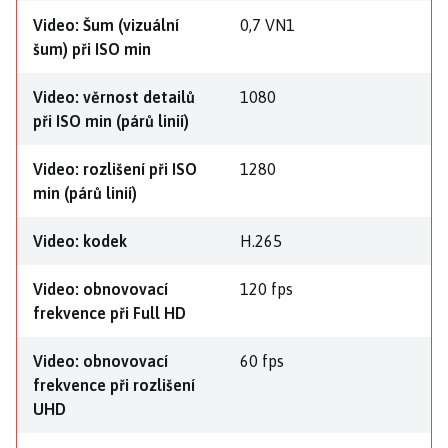
Video: Šum (vizuální
0,7 VN1
šum) při ISO min
Video: věrnost detailů
1080
při ISO min (párů linií)
Video: rozlišení při ISO
1280
min (párů linií)
Video: kodek
H.265
Video: obnovovací
120 fps
frekvence při Full HD
Video: obnovovací
60 fps
frekvence při rozlišení
UHD