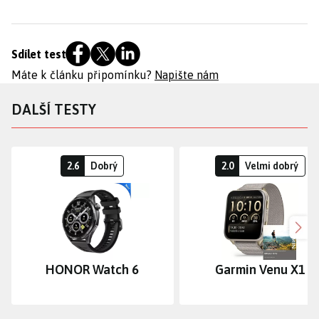
Sdílet test
Máte k článku připomínku?
Napište nám
DALŠÍ TESTY
2.6
Dobrý
2.0
Velmi dobrý
Dalš
HONOR Watch 6
Garmin Venu X1