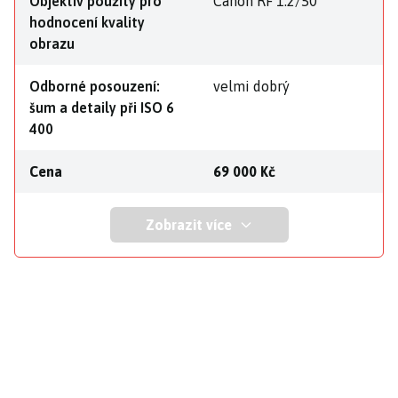
Objektiv použitý pro
Canon RF 1.2/50
hodnocení kvality
obrazu
Odborné posouzení:
velmi dobrý
šum a detaily při ISO 6
400
Cena
69 000 Kč
Zobrazit více