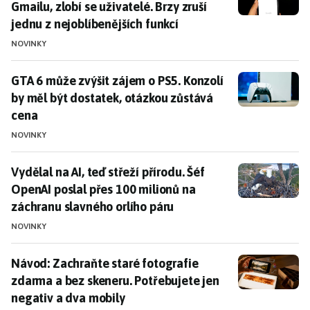
Gmailu, zlobí se uživatelé. Brzy zruší
jednu z nejoblíbenějších funkcí
NOVINKY
GTA 6 může zvýšit zájem o PS5. Konzolí by měl být do
GTA 6 může zvýšit zájem o PS5. Konzolí
by měl být dostatek, otázkou zůstává
cena
NOVINKY
Vydělal na AI, teď střeží přírodu. Šéf OpenAI poslal p
Vydělal na AI, teď střeží přírodu. Šéf
OpenAI poslal přes 100 milionů na
záchranu slavného orlího páru
NOVINKY
Návod: Zachraňte staré fotografie zdarma a bez skene
Návod: Zachraňte staré fotografie
zdarma a bez skeneru. Potřebujete jen
negativ a dva mobily