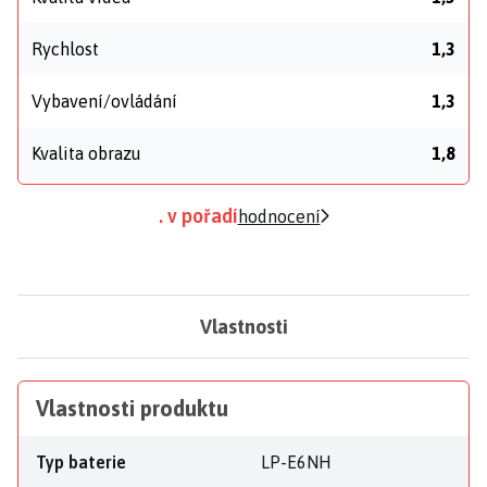
Rychlost
1,3
Vybavení/ovládání
1,3
Kvalita obrazu
1,8
. v pořadí
hodnocení
Vlastnosti
Vlastnosti produktu
Typ baterie
LP-E6NH