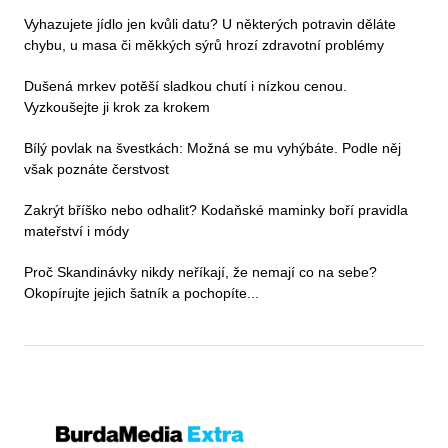
Vyhazujete jídlo jen kvůli datu? U některých potravin děláte
chybu, u masa či měkkých sýrů hrozí zdravotní problémy
Dušená mrkev potěší sladkou chutí i nízkou cenou.
Vyzkoušejte ji krok za krokem
Bílý povlak na švestkách: Možná se mu vyhýbáte. Podle něj
však poznáte čerstvost
Zakrýt bříško nebo odhalit? Kodaňské maminky boří pravidla
mateřství i módy
Proč Skandinávky nikdy neříkají, že nemají co na sebe?
Okopírujte jejich šatník a pochopíte...