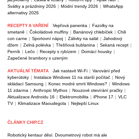
Svátky a prázdniny 2026
|
Módní trendy 2026
|
WhatsApp
alternativy 2026
RECEPTY A VAŘENÍ
Vepřová panenka
|
Fazolky na
smetaně
|
Čokoládové muffiny
|
Banánový chlebíček
|
Chili
con carne
|
Sportovní nápoj
|
Zálivky na salát
|
Jahodový
džem
|
Zelná polévka
|
Třešňová bublanina
|
Sekaná recept
|
Perník
|
Lečo
|
Recepty s rybízem
|
Domácí housky
|
Zapečené brambory s uzeným
AKTUÁLNÍ TÉMATA
Jak nastavit Wi-Fi
|
Varování před
kyberútoky
|
Instalace Windows 11 na starší počítač
|
Nový
skládací Samsung
|
Konec modré smrti Windows?
|
Windows
11 zdarma
|
Anthropic Mythos
|
Nouzové otevírání pračky
|
Aktualizace Androidu 16
|
Elektromobilita
|
iPhone 17
|
VLC
TV
|
Klimatizace Maoudegola
|
Nejlepší Linux
ČLÁNKY CHIP.CZ
Robotický kentaur děsí. Dvoumetrový robot má ale