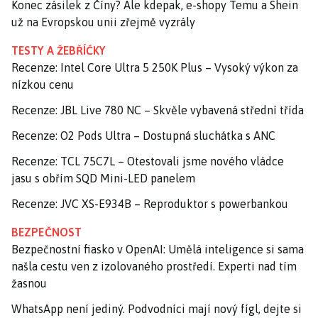
Konec zásilek z Číny? Ale kdepak, e-shopy Temu a Shein
už na Evropskou unii zřejmě vyzrály
TESTY A ŽEBŘÍČKY
Recenze: Intel Core Ultra 5 250K Plus – Vysoký výkon za
nízkou cenu
Recenze: JBL Live 780 NC – Skvěle vybavená střední třída
Recenze: O2 Pods Ultra – Dostupná sluchátka s ANC
Recenze: TCL 75C7L – Otestovali jsme nového vládce
jasu s obřím SQD Mini-LED panelem
Recenze: JVC XS-E934B – Reproduktor s powerbankou
BEZPEČNOST
Bezpečnostní fiasko v OpenAI: Umělá inteligence si sama
našla cestu ven z izolovaného prostředí. Experti nad tím
žasnou
WhatsApp není jediný. Podvodníci mají nový fígl, dejte si