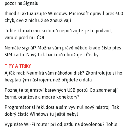
pozor na Signalu
Ihned si aktualizujte Windows. Microsoft opravil přes 600
chyb, dvě z nich už se zneužívají
Tuhle klimatizaci si domů nepořizujte: je to podvod,
varuje před ní i ČOI
Nemáte signál? Možná vám právě někdo krade číslo přes
SIM kartu. Nový trik hackerů ohrožuje i Čechy
TIPY A TRIKY
Ajťák radí: Neumírá vám náhodou disk? Zkontrolujte si ho
bezplatným nástrojem, než přijdete o data
Poznejte tajemství barevných USB portů: Co znamenají
černé, oranžové a modré konektory?
Programátor si řekl dost a sám vyvinul nový nástroj. Tak
dobrý čistič Windows tu ještě nebyl
Vypínáte Wi-Fi router při odjezdu na dovolenou? Tohle