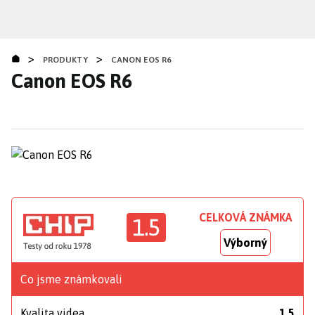
Přejít
k
hlavnímu
>
>
obsahu
PRODUKTY
CANON EOS R6
Canon EOS R6
CELKOVÁ ZNÁMKA
1.5
Výborný
Co jsme známkovali
Kvalita videa
1,5