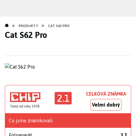
Přejít
k
hlavnímu
>
>
obsahu
PRODUKTY
CAT S62 PRO
Cat S62 Pro
CELKOVÁ ZNÁMKA
2.1
Velmi dobrý
Co jsme známkovali
Fotoaparát
3,2