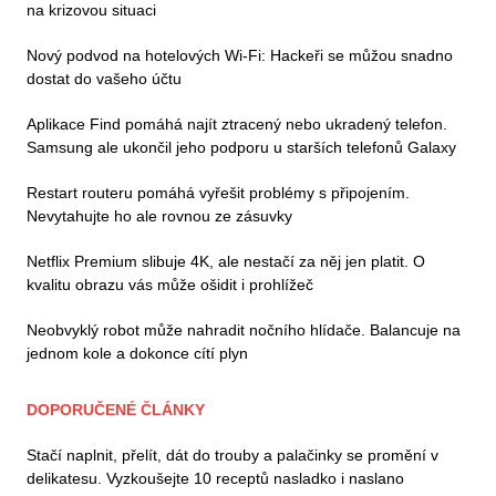
na krizovou situaci
Nový podvod na hotelových Wi-Fi: Hackeři se můžou snadno
dostat do vašeho účtu
Aplikace Find pomáhá najít ztracený nebo ukradený telefon.
Samsung ale ukončil jeho podporu u starších telefonů Galaxy
Restart routeru pomáhá vyřešit problémy s připojením.
Nevytahujte ho ale rovnou ze zásuvky
Netflix Premium slibuje 4K, ale nestačí za něj jen platit. O
kvalitu obrazu vás může ošidit i prohlížeč
Neobvyklý robot může nahradit nočního hlídače. Balancuje na
jednom kole a dokonce cítí plyn
DOPORUČENÉ ČLÁNKY
Stačí naplnit, přelít, dát do trouby a palačinky se promění v
delikatesu. Vyzkoušejte 10 receptů nasladko i naslano