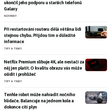
ukončil jeho podporu u starších telefonů
Galaxy
NOVINKY
Při restartování routeru dělá většina lidí stejnou chyb
Při restartování routeru dělá většina lidí
stejnou chybu. Přijdou tím o důležité
informace
TIPY A TRIKY
Netflix Premium slibuje 4K, ale nestačí za něj jen plat
Netflix Premium slibuje 4K, ale nestačí za
něj jen platit. O kvalitu obrazu vás může
ošidit i prohlížeč
TIPY A TRIKY
Tenhle robot může nahradit nočního hlídače. Balancuj
Tenhle robot může nahradit nočního
hlídače. Balancuje na jednom kole a
dokonce cítí plyn