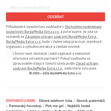
ODEBÍRAT
Přihlášením k newsletteru souhlasíte s
Obchodními podmínkami
společnosti BurdaMedia Extra s.r.o.
a potvrzujete, že jste se
seznámili se
Zásadami ochrany soukromí BurdaMedia Extra -
BurdaMedia Extra s.r.o.
bude s Vašimi údaji pracovat zejména k
organizaci a vyhodnocení akce a zasílání novinek.
Chcete navíc dostávat i další zajímavé a exkluzivní
informace od našich partnerů? Pokud souhlasíte se
zpracováním údajů k tomuto účelu podle
Zásad ochrany
soukromí BurdaMedia Extra s.r.o.
, zaškrtněte toto pole.
© 2003—2026 BurdaMedia Extra s.r.o.
DOPORUČUJEME
Děsivá telefonní čísla
|
Slovník puberťáků
|
Partnerský horoskop
|
Pick me girl
|
Nejtěžší české
jazykolamy
|
Láska a vztahy
|
Kulturní tipy
|
Ajťák radí
|