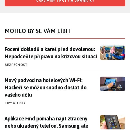
VŠECHNY TESTY A ŽEBŘÍČKY
MOHLO BY SE VÁM LÍBIT
Focení dokladů a karet před dovolenou: Nepodceňte p
Focení dokladů a karet před dovolenou:
Nepodceňte přípravu na krizovou situaci
BEZPEČNOST
Nový podvod na hotelových Wi-Fi: Hackeři se můžou s
Nový podvod na hotelových Wi-Fi:
Hackeři se můžou snadno dostat do
vašeho účtu
TIPY A TRIKY
Aplikace Find pomáhá najít ztracený nebo ukradený te
Aplikace Find pomáhá najít ztracený
nebo ukradený telefon. Samsung ale