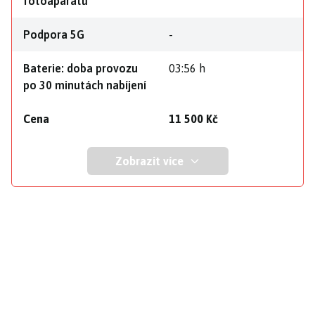
fotoaparátů
Podpora 5G
-
Baterie: doba provozu
03:56 h
po 30 minutách nabíjení
Cena
11 500 Kč
Zobrazit více