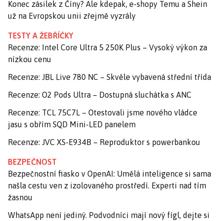
Konec zásilek z Číny? Ale kdepak, e-shopy Temu a Shein
už na Evropskou unii zřejmě vyzrály
TESTY A ŽEBŘÍČKY
Recenze: Intel Core Ultra 5 250K Plus – Vysoký výkon za
nízkou cenu
Recenze: JBL Live 780 NC – Skvěle vybavená střední třída
Recenze: O2 Pods Ultra – Dostupná sluchátka s ANC
Recenze: TCL 75C7L – Otestovali jsme nového vládce
jasu s obřím SQD Mini-LED panelem
Recenze: JVC XS-E934B – Reproduktor s powerbankou
BEZPEČNOST
Bezpečnostní fiasko v OpenAI: Umělá inteligence si sama
našla cestu ven z izolovaného prostředí. Experti nad tím
žasnou
WhatsApp není jediný. Podvodníci mají nový fígl, dejte si