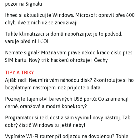
pozor na Signalu
Ihned si aktualizujte Windows. Microsoft opravil přes 600
chyb, dvě z nich už se zneužívají
Tuhle klimatizaci si domů nepořizujte: je to podvod,
varuje před ní i ČOI
Nemáte signál? Možná vám právě někdo krade číslo přes
SIM kartu. Nový trik hackerů ohrožuje i Čechy
TIPY A TRIKY
Ajťák radí: Neumírá vám náhodou disk? Zkontrolujte si ho
bezplatným nástrojem, než přijdete o data
Poznejte tajemství barevných USB portů: Co znamenají
černé, oranžové a modré konektory?
Programátor si řekl dost a sám vyvinul nový nástroj. Tak
dobrý čistič Windows tu ještě nebyl
Vypínáte Wi-Fi router při odjezdu na dovolenou? Tohle