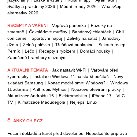
Svátky a prázdniny 2026
|
Módní trendy 2026
|
WhatsApp
alternativy 2026
RECEPTY A VAŘENÍ
Vepřová panenka
|
Fazolky na
smetaně
|
Čokoládové muffiny
|
Banánový chlebíček
|
Chili
con carne
|
Sportovní nápoj
|
Zálivky na salát
|
Jahodový
džem
|
Zelná polévka
|
Třešňová bublanina
|
Sekaná recept
|
Perník
|
Lečo
|
Recepty s rybízem
|
Domácí housky
|
Zapečené brambory s uzeným
AKTUÁLNÍ TÉMATA
Jak nastavit Wi-Fi
|
Varování před
kyberútoky
|
Instalace Windows 11 na starší počítač
|
Nový
skládací Samsung
|
Konec modré smrti Windows?
|
Windows
11 zdarma
|
Anthropic Mythos
|
Nouzové otevírání pračky
|
Aktualizace Androidu 16
|
Elektromobilita
|
iPhone 17
|
VLC
TV
|
Klimatizace Maoudegola
|
Nejlepší Linux
ČLÁNKY CHIP.CZ
Focení dokladů a karet před dovolenou: Nepodceňte přípravu