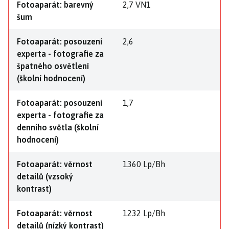
Fotoaparát: barevný
2,7 VN1
šum
Fotoaparát: posouzení
2,6
experta - fotografie za
špatného osvětlení
(školní hodnocení)
Fotoaparát: posouzení
1,7
experta - fotografie za
denního světla (školní
hodnocení)
Fotoaparát: věrnost
1360 Lp/Bh
detailů (vzsoký
kontrast)
Fotoaparát: věrnost
1232 Lp/Bh
detailů (nízký kontrast)