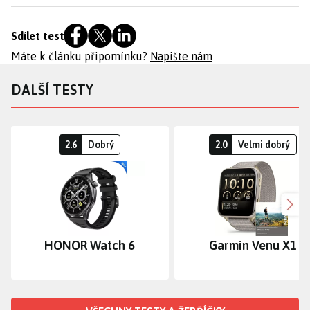
Sdílet test
Máte k článku připomínku?
Napište nám
DALŠÍ TESTY
2.6
Dobrý
2.0
Velmi dobrý
Dalš
HONOR Watch 6
Garmin Venu X1