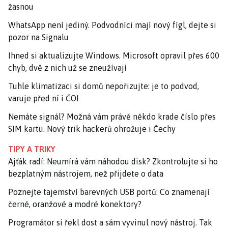
žasnou
WhatsApp není jediný. Podvodníci mají nový fígl, dejte si
pozor na Signalu
Ihned si aktualizujte Windows. Microsoft opravil přes 600
chyb, dvě z nich už se zneužívají
Tuhle klimatizaci si domů nepořizujte: je to podvod,
varuje před ní i ČOI
Nemáte signál? Možná vám právě někdo krade číslo přes
SIM kartu. Nový trik hackerů ohrožuje i Čechy
TIPY A TRIKY
Ajťák radí: Neumírá vám náhodou disk? Zkontrolujte si ho
bezplatným nástrojem, než přijdete o data
Poznejte tajemství barevných USB portů: Co znamenají
černé, oranžové a modré konektory?
Programátor si řekl dost a sám vyvinul nový nástroj. Tak