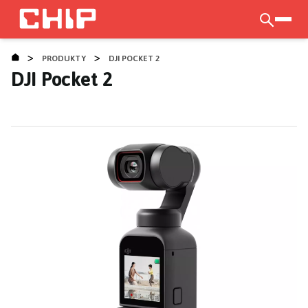
Přejít
k
otevří
hlavnímu
>
>
obsahu
PRODUKTY
DJI POCKET 2
DJI Pocket 2