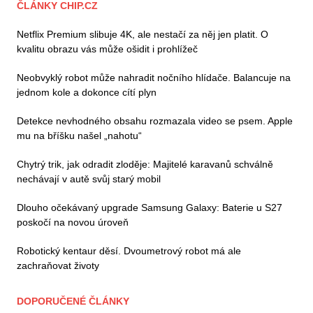
ČLÁNKY CHIP.CZ
Netflix Premium slibuje 4K, ale nestačí za něj jen platit. O
kvalitu obrazu vás může ošidit i prohlížeč
Neobvyklý robot může nahradit nočního hlídače. Balancuje na
jednom kole a dokonce cítí plyn
Detekce nevhodného obsahu rozmazala video se psem. Apple
mu na bříšku našel „nahotu“
Chytrý trik, jak odradit zloděje: Majitelé karavanů schválně
nechávají v autě svůj starý mobil
Dlouho očekávaný upgrade Samsung Galaxy: Baterie u S27
poskočí na novou úroveň
Robotický kentaur děsí. Dvoumetrový robot má ale
zachraňovat životy
DOPORUČENÉ ČLÁNKY