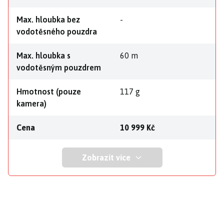
Max. hloubka bez
-
vodotěsného pouzdra
Max. hloubka s
60 m
vodotěsným pouzdrem
Hmotnost (pouze
117 g
kamera)
Cena
10 999 Kč
Zobrazit více