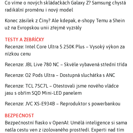
Co víme o nových skládačkách Galaxy Z? Samsung chystá
radikální proměnu i nový model
Konec zásilek z Číny? Ale kdepak, e-shopy Temu a Shein
už na Evropskou unii zřejmě vyzrály
TESTY A ŽEBŘÍČKY
Recenze: Intel Core Ultra 5 250K Plus – Vysoký výkon za
nízkou cenu
Recenze: JBL Live 780 NC – Skvěle vybavená střední třída
Recenze: O2 Pods Ultra – Dostupná sluchátka s ANC
Recenze: TCL 75C7L – Otestovali jsme nového vládce
jasu s obřím SQD Mini-LED panelem
Recenze: JVC XS-E934B – Reproduktor s powerbankou
BEZPEČNOST
Bezpečnostní fiasko v OpenAI: Umělá inteligence si sama
našla cestu ven z izolovaného prostředí. Experti nad tím