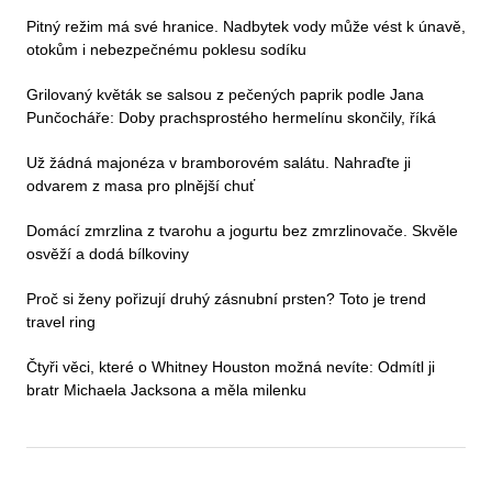
Pitný režim má své hranice. Nadbytek vody může vést k únavě,
otokům i nebezpečnému poklesu sodíku
Grilovaný květák se salsou z pečených paprik podle Jana
Punčocháře: Doby prachsprostého hermelínu skončily, říká
Už žádná majonéza v bramborovém salátu. Nahraďte ji
odvarem z masa pro plnější chuť
Domácí zmrzlina z tvarohu a jogurtu bez zmrzlinovače. Skvěle
osvěží a dodá bílkoviny
Proč si ženy pořizují druhý zásnubní prsten? Toto je trend
travel ring
Čtyři věci, které o Whitney Houston možná nevíte: Odmítl ji
bratr Michaela Jacksona a měla milenku