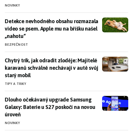
NOVINKY
Detekce nevhodného obsahu rozmazala video se psem.
Detekce nevhodného obsahu rozmazala
video se psem. Apple mu na bříšku našel
„nahotu“
BEZPEČNOST
Chytrý trik, jak odradit zloděje: Majitelé karavanů sc
Chytrý trik, jak odradit zloděje: Majitelé
karavanů schválně nechávají v autě svůj
starý mobil
TIPY A TRIKY
Dlouho očekávaný upgrade Samsung Galaxy: Baterie u
Dlouho očekávaný upgrade Samsung
Galaxy: Baterie u S27 poskočí na novou
úroveň
NOVINKY