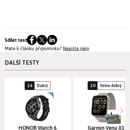
Sdílet test
Máte k článku připomínku?
Napište nám
DALŠÍ TESTY
2.6
Dobrý
2.0
Velmi dobrý
Dalš
HONOR Watch 6
Garmin Venu X1