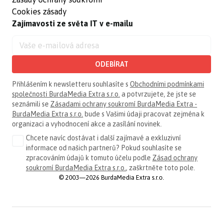
Cookies zásady
Zajímavosti ze světa IT v e-mailu
ODEBÍRAT
Přihlášením k newsletteru souhlasíte s
Obchodními podmínkami
společnosti BurdaMedia Extra s.r.o.
a potvrzujete, že jste se
seznámili se
Zásadami ochrany soukromí BurdaMedia Extra -
BurdaMedia Extra s.r.o.
bude s Vašimi údaji pracovat zejména k
organizaci a vyhodnocení akce a zasílání novinek.
Chcete navíc dostávat i další zajímavé a exkluzivní
informace od našich partnerů? Pokud souhlasíte se
zpracováním údajů k tomuto účelu podle
Zásad ochrany
soukromí BurdaMedia Extra s.r.o.
, zaškrtněte toto pole.
© 2003—2026 BurdaMedia Extra s.r.o.