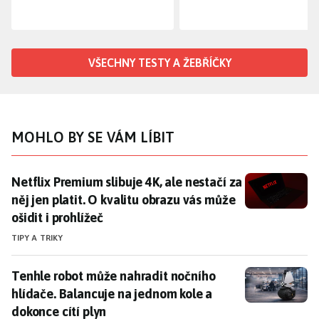
VŠECHNY TESTY A ŽEBŘÍČKY
MOHLO BY SE VÁM LÍBIT
Netflix Premium slibuje 4K, ale nestačí za něj jen plat
Netflix Premium slibuje 4K, ale nestačí za
něj jen platit. O kvalitu obrazu vás může
ošidit i prohlížeč
TIPY A TRIKY
Tenhle robot může nahradit nočního hlídače. Balancuj
Tenhle robot může nahradit nočního
hlídače. Balancuje na jednom kole a
dokonce cítí plyn