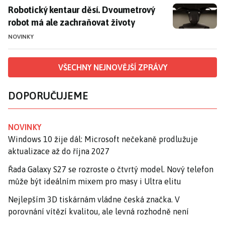
Robotický kentaur děsí. Dvoumetrový robot má ale z
Robotický kentaur děsí. Dvoumetrový
robot má ale zachraňovat životy
NOVINKY
VŠECHNY NEJNOVĚJŠÍ ZPRÁVY
DOPORUČUJEME
NOVINKY
Windows 10 žije dál: Microsoft nečekaně prodlužuje
aktualizace až do října 2027
Řada Galaxy S27 se rozroste o čtvrtý model. Nový telefon
může být ideálním mixem pro masy i Ultra elitu
Nejlepším 3D tiskárnám vládne česká značka. V
porovnání vítězí kvalitou, ale levná rozhodně není