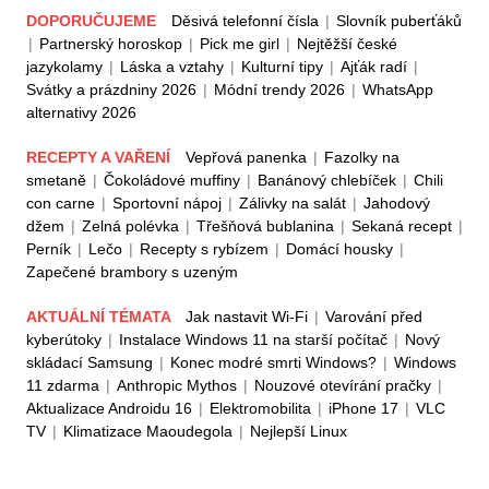
DOPORUČUJEME
Děsivá telefonní čísla
|
Slovník puberťáků
|
Partnerský horoskop
|
Pick me girl
|
Nejtěžší české
jazykolamy
|
Láska a vztahy
|
Kulturní tipy
|
Ajťák radí
|
Svátky a prázdniny 2026
|
Módní trendy 2026
|
WhatsApp
alternativy 2026
RECEPTY A VAŘENÍ
Vepřová panenka
|
Fazolky na
smetaně
|
Čokoládové muffiny
|
Banánový chlebíček
|
Chili
con carne
|
Sportovní nápoj
|
Zálivky na salát
|
Jahodový
džem
|
Zelná polévka
|
Třešňová bublanina
|
Sekaná recept
|
Perník
|
Lečo
|
Recepty s rybízem
|
Domácí housky
|
Zapečené brambory s uzeným
AKTUÁLNÍ TÉMATA
Jak nastavit Wi-Fi
|
Varování před
kyberútoky
|
Instalace Windows 11 na starší počítač
|
Nový
skládací Samsung
|
Konec modré smrti Windows?
|
Windows
11 zdarma
|
Anthropic Mythos
|
Nouzové otevírání pračky
|
Aktualizace Androidu 16
|
Elektromobilita
|
iPhone 17
|
VLC
TV
|
Klimatizace Maoudegola
|
Nejlepší Linux