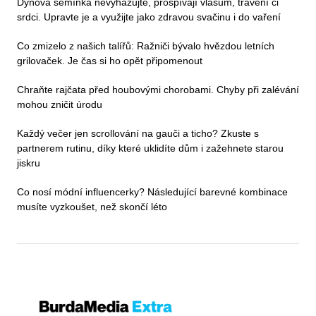
Dýňová semínka nevyhazujte, prospívají vlasům, trávení či
srdci. Upravte je a využijte jako zdravou svačinu i do vaření
Co zmizelo z našich talířů: Ražniči bývalo hvězdou letních
grilovaček. Je čas si ho opět připomenout
Chraňte rajčata před houbovými chorobami. Chyby při zalévání
mohou zničit úrodu
Každý večer jen scrollování na gauči a ticho? Zkuste s
partnerem rutinu, díky které uklidíte dům i zažehnete starou
jiskru
Co nosí módní influencerky? Následující barevné kombinace
musíte vyzkoušet, než skončí léto