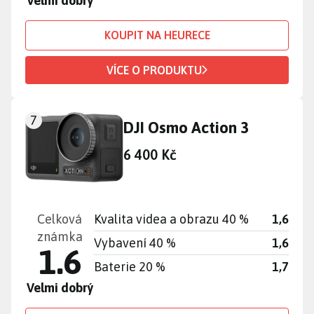
Velmi dobrý
KOUPIT NA HEURECE
VÍCE O PRODUKTU
7
DJI Osmo Action 3
6 400 Kč
Celková
Kvalita videa a obrazu 40 %
1,6
známka
Vybavení 40 %
1,6
1.6
Baterie 20 %
1,7
Velmi dobrý