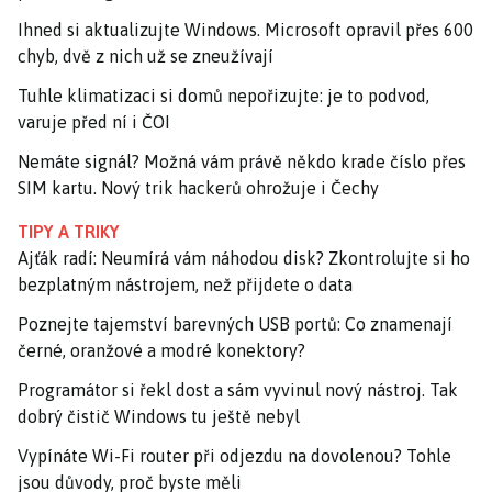
Ihned si aktualizujte Windows. Microsoft opravil přes 600
chyb, dvě z nich už se zneužívají
Tuhle klimatizaci si domů nepořizujte: je to podvod,
varuje před ní i ČOI
Nemáte signál? Možná vám právě někdo krade číslo přes
SIM kartu. Nový trik hackerů ohrožuje i Čechy
TIPY A TRIKY
Ajťák radí: Neumírá vám náhodou disk? Zkontrolujte si ho
bezplatným nástrojem, než přijdete o data
Poznejte tajemství barevných USB portů: Co znamenají
černé, oranžové a modré konektory?
Programátor si řekl dost a sám vyvinul nový nástroj. Tak
dobrý čistič Windows tu ještě nebyl
Vypínáte Wi-Fi router při odjezdu na dovolenou? Tohle
jsou důvody, proč byste měli