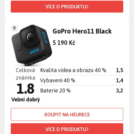
VÍCE O PRODUKTU
9
GoPro Hero11 Black
5 190 Kč
Celková
Kvalita videa a obrazu 40 %
1,5
známka
Vybavení 40 %
1,4
1.8
Baterie 20 %
3,2
Velmi dobrý
KOUPIT NA HEURECE
VÍCE O PRODUKTU