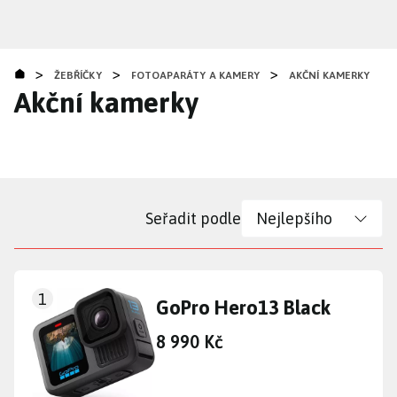
Přejít
k
hlavnímu
>
>
>
obsahu
ŽEBŘÍČKY
FOTOAPARÁTY A KAMERY
AKČNÍ KAMERKY
Akční kamerky
Seřadit podle
1
GoPro Hero13 Black
8 990 Kč