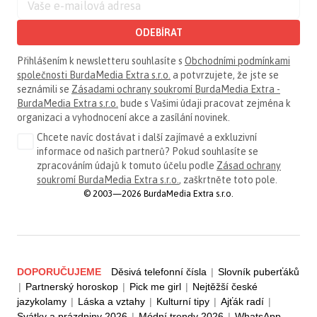
ODEBÍRAT
Přihlášením k newsletteru souhlasíte s
Obchodními podmínkami
společnosti BurdaMedia Extra s.r.o.
a potvrzujete, že jste se
seznámili se
Zásadami ochrany soukromí BurdaMedia Extra -
BurdaMedia Extra s.r.o.
bude s Vašimi údaji pracovat zejména k
organizaci a vyhodnocení akce a zasílání novinek.
Chcete navíc dostávat i další zajímavé a exkluzivní
informace od našich partnerů? Pokud souhlasíte se
zpracováním údajů k tomuto účelu podle
Zásad ochrany
soukromí BurdaMedia Extra s.r.o.
, zaškrtněte toto pole.
© 2003—2026 BurdaMedia Extra s.r.o.
DOPORUČUJEME
Děsivá telefonní čísla
|
Slovník puberťáků
|
Partnerský horoskop
|
Pick me girl
|
Nejtěžší české
jazykolamy
|
Láska a vztahy
|
Kulturní tipy
|
Ajťák radí
|
Svátky a prázdniny 2026
|
Módní trendy 2026
|
WhatsApp