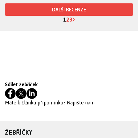
DALŠÍ RECENZE
1
2
3
Sdílet žebříček
Máte k článku připomínku?
Napište nám
ŽEBŘÍČKY