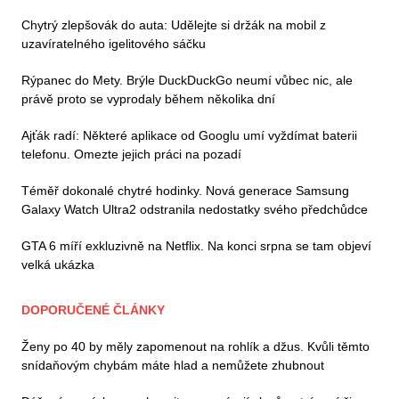
Chytrý zlepšovák do auta: Udělejte si držák na mobil z
uzavíratelného igelitového sáčku
Rýpanec do Mety. Brýle DuckDuckGo neumí vůbec nic, ale
právě proto se vyprodaly během několika dní
Ajťák radí: Některé aplikace od Googlu umí vyždímat baterii
telefonu. Omezte jejich práci na pozadí
Téměř dokonalé chytré hodinky. Nová generace Samsung
Galaxy Watch Ultra2 odstranila nedostatky svého předchůdce
GTA 6 míří exkluzivně na Netflix. Na konci srpna se tam objeví
velká ukázka
DOPORUČENÉ ČLÁNKY
Ženy po 40 by měly zapomenout na rohlík a džus. Kvůli těmto
snídaňovým chybám máte hlad a nemůžete zhubnout