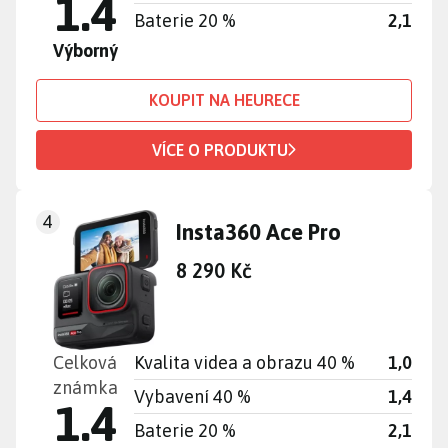
1.4
Baterie 20 %
2,1
Výborný
KOUPIT NA HEURECE
VÍCE O PRODUKTU
4
Insta360 Ace Pro
8 290 Kč
Celková
Kvalita videa a obrazu 40 %
1,0
známka
Vybavení 40 %
1,4
1.4
Baterie 20 %
2,1