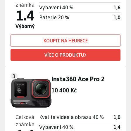
známka
Vybavení 40 %
1,6
1.4
Baterie 20 %
1,0
Výborný
KOUPIT NA HEURECE
VÍCE O PRODUKTU
3
Insta360 Ace Pro 2
10 400 Kč
Celková
Kvalita videa a obrazu 40 %
1,0
známka
Vybavení 40 %
1,4