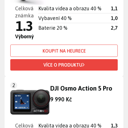
Celková
Kvalita videa a obrazu 40 %
1,1
známka
Vybavení 40 %
1,0
1.3
Baterie 20 %
2,7
Výborný
KOUPIT NA HEURECE
VÍCE O PRODUKTU
2
DJI Osmo Action 5 Pro
9 990 Kč
Celková
Kvalita videa a obrazu 40 %
1,3