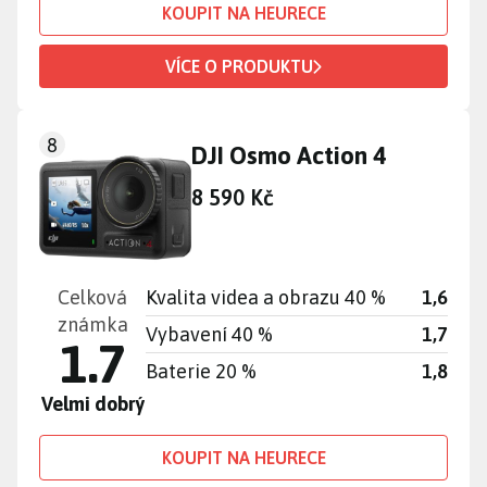
KOUPIT NA HEURECE
VÍCE O PRODUKTU
8
DJI Osmo Action 4
8 590 Kč
Celková
Kvalita videa a obrazu 40 %
1,6
známka
Vybavení 40 %
1,7
1.7
Baterie 20 %
1,8
Velmi dobrý
KOUPIT NA HEURECE