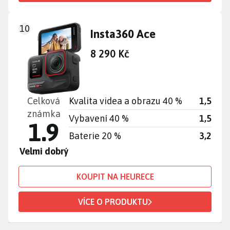
10
Insta360 Ace
8 290 Kč
Celková
Kvalita videa a obrazu 40 %
1,5
známka
Vybavení 40 %
1,5
1.9
Baterie 20 %
3,2
Velmi dobrý
KOUPIT NA HEURECE
VÍCE O PRODUKTU