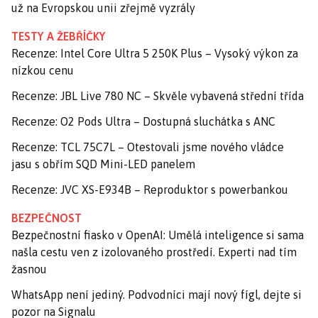
už na Evropskou unii zřejmě vyzrály
TESTY A ŽEBŘÍČKY
Recenze: Intel Core Ultra 5 250K Plus – Vysoký výkon za
nízkou cenu
Recenze: JBL Live 780 NC – Skvěle vybavená střední třída
Recenze: O2 Pods Ultra – Dostupná sluchátka s ANC
Recenze: TCL 75C7L – Otestovali jsme nového vládce
jasu s obřím SQD Mini-LED panelem
Recenze: JVC XS-E934B – Reproduktor s powerbankou
BEZPEČNOST
Bezpečnostní fiasko v OpenAI: Umělá inteligence si sama
našla cestu ven z izolovaného prostředí. Experti nad tím
žasnou
WhatsApp není jediný. Podvodníci mají nový fígl, dejte si
pozor na Signalu