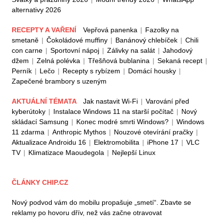
alternativy 2026
RECEPTY A VAŘENÍ
Vepřová panenka
|
Fazolky na
smetaně
|
Čokoládové muffiny
|
Banánový chlebíček
|
Chili
con carne
|
Sportovní nápoj
|
Zálivky na salát
|
Jahodový
džem
|
Zelná polévka
|
Třešňová bublanina
|
Sekaná recept
|
Perník
|
Lečo
|
Recepty s rybízem
|
Domácí housky
|
Zapečené brambory s uzeným
AKTUÁLNÍ TÉMATA
Jak nastavit Wi-Fi
|
Varování před
kyberútoky
|
Instalace Windows 11 na starší počítač
|
Nový
skládací Samsung
|
Konec modré smrti Windows?
|
Windows
11 zdarma
|
Anthropic Mythos
|
Nouzové otevírání pračky
|
Aktualizace Androidu 16
|
Elektromobilita
|
iPhone 17
|
VLC
TV
|
Klimatizace Maoudegola
|
Nejlepší Linux
ČLÁNKY CHIP.CZ
Nový podvod vám do mobilu propašuje „smetí“. Zbavte se
reklamy po hovoru dřív, než vás začne otravovat