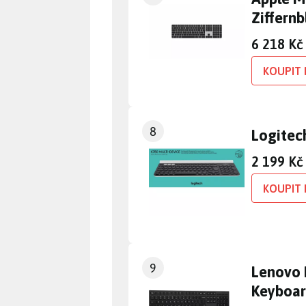
Ziffernb
6 218 Kč
KOUPIT 
8
Logitec
2 199 Kč
KOUPIT 
9
Lenovo 
Keyboa