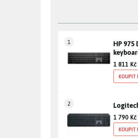
1
HP 975 
keyboar
1 811 Kč
KOUPIT 
2
Logitec
1 790 Kč
KOUPIT 