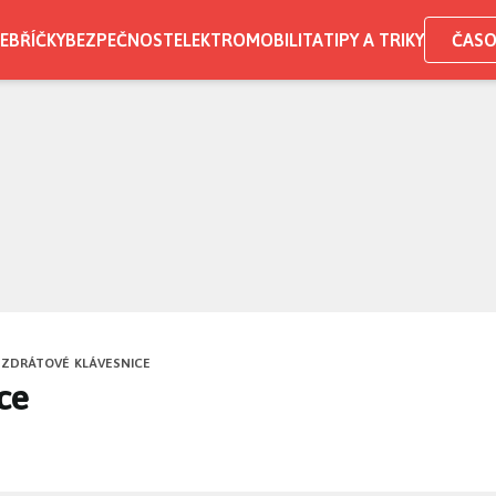
EBŘÍČKY
BEZPEČNOST
ELEKTROMOBILITA
TIPY A TRIKY
ČASO
EZDRÁTOVÉ KLÁVESNICE
ce