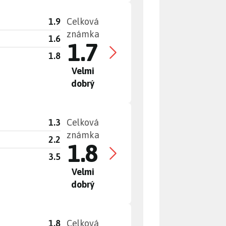
1.9
Celková
známka
1.6
1.7
1.8
Velmi
dobrý
1.3
Celková
známka
2.2
1.8
3.5
Velmi
dobrý
1.8
Celková