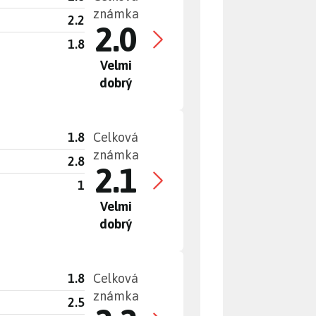
známka
2.2
2.0
1.8
Velmi
dobrý
1.8
Celková
známka
2.8
2.1
1
Velmi
dobrý
1.8
Celková
známka
2.5