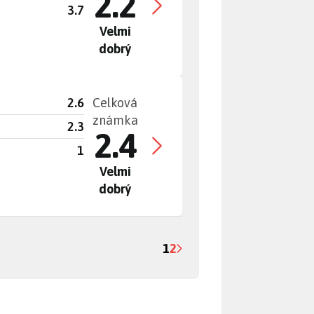
2.2
3.7
Velmi
dobrý
2.6
Celková
známka
2.3
2.4
1
Velmi
dobrý
1
2