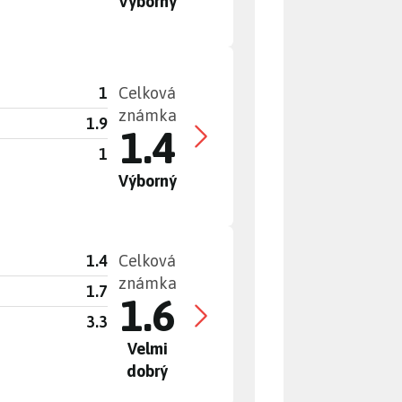
Výborný
1
Celková
známka
1.9
1.4
1
Výborný
1.4
Celková
známka
1.7
1.6
3.3
Velmi
dobrý