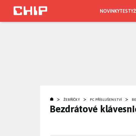
Přejít
k
NOVINKY
TESTY
Ž
hlavnímu
obsahu
>
>
>
ŽEBŘÍČKY
PC PŘÍSLUŠENSTVÍ
B
Bezdrátové klávesni