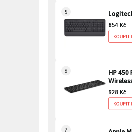
5
Logitec
854 Kč
KOUPIT 
6
HP 450
Wireles
928 Kč
KOUPIT 
7
Apple M