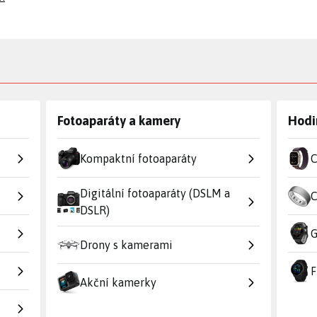
Fotoaparáty a kamery
Hodi
Kompaktní fotoaparáty
C
Digitální fotoaparáty (DSLM a
C
DSLR)
G
Drony s kamerami
F
Akční kamerky