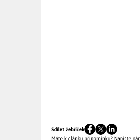
Sdílet žebříček
Máte k článku připomínku?
Napište ná