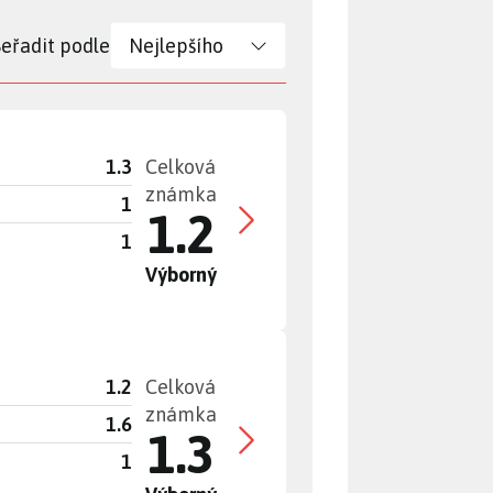
Seřadit podle
1.3
Celková
známka
1
1.2
1
Výborný
1.2
Celková
známka
1.6
1.3
1