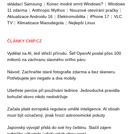
skládací Samsung
|
Konec modré smrti Windows?
|
Windows
11 zdarma
|
Anthropic Mythos
|
Nouzové otevírání pračky
|
Aktualizace Androidu 16
|
Elektromobilita
|
iPhone 17
|
VLC
TV
|
Klimatizace Maoudegola
|
Nejlepší Linux
ČLÁNKY CHIP.CZ
Vydělal na AI, teď střeží přírodu. Šéf OpenAI poslal přes 100
milionů na záchranu slavného orlího páru
Návod: Zachraňte staré fotografie zdarma a bez skeneru.
Potřebujete jen negativ a dva mobily
Ušetřete peníze při používání lednice. Jednoduchá pravidla
bohužel skoro nikdo nedodržuje
Začala platit evropská regulace umělé inteligence. AI obsah
musí být označený, jinak hrozí astronomické pokuty
Japonský vývojář přidá do své hry češtinu. Stačil zájem
jediného uživatele i vřelý vztah obou zemí