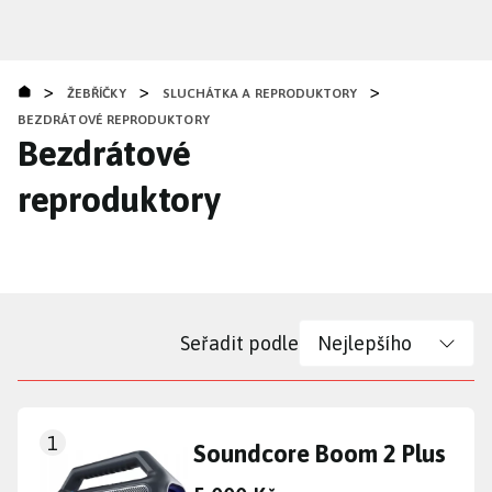
Přejít
k
hlavnímu
>
>
>
obsahu
ŽEBŘÍČKY
SLUCHÁTKA A REPRODUKTORY
BEZDRÁTOVÉ REPRODUKTORY
Bezdrátové
reproduktory
Seřadit podle
1
Soundcore Boom 2 Plus