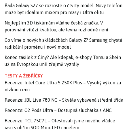
Řada Galaxy S27 se rozroste o čtvrtý model. Nový telefon
může být ideálním mixem pro masy i Ultra elitu
Nejlepším 3D tiskárnám vládne česká značka. V
porovnání vítězí kvalitou, ale levná rozhodně není
Co víme o nových skládačkách Galaxy Z? Samsung chystá
radikální proměnu i nový model
Konec zásilek z Číny? Ale kdepak, e-shopy Temu a Shein
už na Evropskou unii zřejmě vyzrály
TESTY A ŽEBŘÍČKY
Recenze: Intel Core Ultra 5 250K Plus – Vysoký výkon za
nízkou cenu
Recenze: JBL Live 780 NC – Skvěle vybavená střední třída
Recenze: O2 Pods Ultra – Dostupná sluchátka s ANC
Recenze: TCL 75C7L – Otestovali jsme nového vládce
jasu s obřím SQD Mini-LED panelem