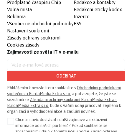
Předplatné časopisu Chip
Redakce a kontakty
Volná místa
Redakční etický kodex
Reklama
Inzerce
Všeobecné obchodní podmínky
RSS
Nastavení soukromí
Zásady ochrany soukromí
Cookies zásady
Zajímavosti ze světa IT v e-mailu
ODEBÍRAT
Přihlášením k newsletteru souhlasíte s
Obchodními podmínkami
společnosti BurdaMedia Extra s.r.o.
a potvrzujete, že jste se
seznámili se
Zásadami ochrany soukromí BurdaMedia Extra -
BurdaMedia Extra s.r.o.
bude s Vašimi údaji pracovat zejména k
organizaci a vyhodnocení akce a zasílání novinek.
Chcete navíc dostávat i další zajímavé a exkluzivní
informace od našich partnerů? Pokud souhlasíte se
zpracováním údajů k tomuto účelu podle
Zásad ochrany