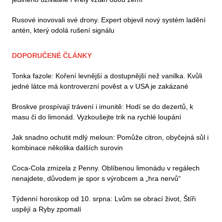
Rusové inovovali své drony. Expert objevil nový systém ladění
antén, který odolá rušení signálu
DOPORUČENÉ ČLÁNKY
Tonka fazole: Koření levnější a dostupnější než vanilka. Kvůli
jedné látce má kontroverzní pověst a v USA je zakázané
Broskve prospívají trávení i imunitě: Hodí se do dezertů, k
masu či do limonád. Vyzkoušejte trik na rychlé loupání
Jak snadno ochutit mdlý meloun: Pomůže citron, obyčejná sůl i
kombinace několika dalších surovin
Coca-Cola zmizela z Penny. Oblíbenou limonádu v regálech
nenajdete, důvodem je spor s výrobcem a „hra nervů“
Týdenní horoskop od 10. srpna: Lvům se obrací život, Štíři
uspějí a Ryby zpomalí