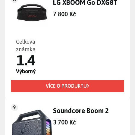
LG XBOOM Go DXG8T
7 800 Kč
Celková
známka
1.4
Výborný
VÍCE O PRODUKTU
9
Soundcore Boom 2
3 700 Kč