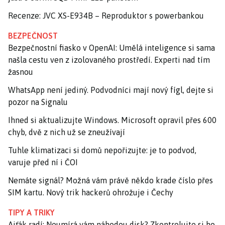
Recenze: JVC XS-E934B – Reproduktor s powerbankou
BEZPEČNOST
Bezpečnostní fiasko v OpenAI: Umělá inteligence si sama
našla cestu ven z izolovaného prostředí. Experti nad tím
žasnou
WhatsApp není jediný. Podvodníci mají nový fígl, dejte si
pozor na Signalu
Ihned si aktualizujte Windows. Microsoft opravil přes 600
chyb, dvě z nich už se zneužívají
Tuhle klimatizaci si domů nepořizujte: je to podvod,
varuje před ní i ČOI
Nemáte signál? Možná vám právě někdo krade číslo přes
SIM kartu. Nový trik hackerů ohrožuje i Čechy
TIPY A TRIKY
Ajťák radí: Neumírá vám náhodou disk? Zkontrolujte si ho