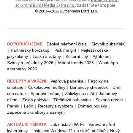
soukromí BurdaMedia Extra s.r.o.
, zaškrtněte toto pole.
© 2003—2026 BurdaMedia Extra s.r.o.
DOPORUČUJEME
Děsivá telefonní čísla
|
Slovník puberťáků
|
Partnerský horoskop
|
Pick me girl
|
Nejtěžší české
jazykolamy
|
Láska a vztahy
|
Kulturní tipy
|
Ajťák radí
|
Svátky a prázdniny 2026
|
Módní trendy 2026
|
WhatsApp
alternativy 2026
RECEPTY A VAŘENÍ
Vepřová panenka
|
Fazolky na
smetaně
|
Čokoládové muffiny
|
Banánový chlebíček
|
Chili
con carne
|
Sportovní nápoj
|
Zálivky na salát
|
Jahodový
džem
|
Zelná polévka
|
Třešňová bublanina
|
Sekaná recept
|
Perník
|
Lečo
|
Recepty s rybízem
|
Domácí housky
|
Zapečené brambory s uzeným
AKTUÁLNÍ TÉMATA
Jak nastavit Wi-Fi
|
Varování před
kyberútoky
|
Instalace Windows 11 na starší počítač
|
Nový