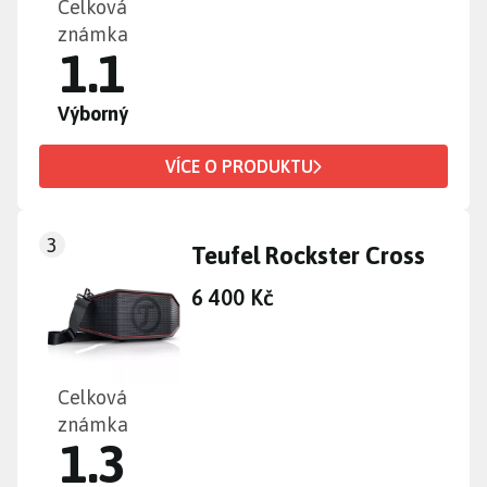
Celková
známka
1.1
Výborný
VÍCE O PRODUKTU
3
Teufel Rockster Cross
6 400 Kč
Celková
známka
1.3