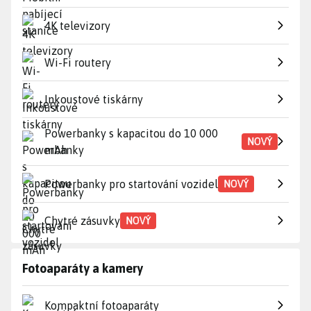
4K televizory
Wi-Fi routery
Inkoustové tiskárny
Powerbanky s kapacitou do 10 000
NOVÝ
mAh
Powerbanky pro startování vozidel
NOVÝ
Chytré zásuvky
NOVÝ
Fotoaparáty a kamery
Kompaktní fotoaparáty