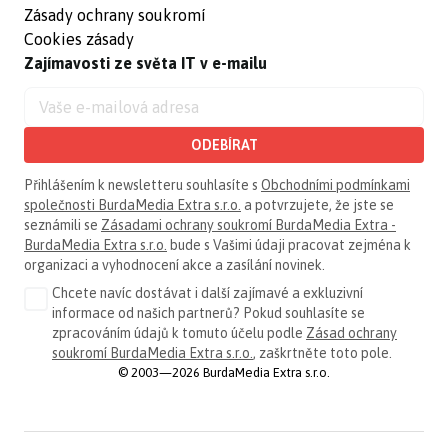
Zásady ochrany soukromí
Cookies zásady
Zajímavosti ze světa IT v e-mailu
ODEBÍRAT
Přihlášením k newsletteru souhlasíte s
Obchodními podmínkami
společnosti BurdaMedia Extra s.r.o.
a potvrzujete, že jste se
seznámili se
Zásadami ochrany soukromí BurdaMedia Extra -
BurdaMedia Extra s.r.o.
bude s Vašimi údaji pracovat zejména k
organizaci a vyhodnocení akce a zasílání novinek.
Chcete navíc dostávat i další zajímavé a exkluzivní
informace od našich partnerů? Pokud souhlasíte se
zpracováním údajů k tomuto účelu podle
Zásad ochrany
soukromí BurdaMedia Extra s.r.o.
, zaškrtněte toto pole.
© 2003—2026 BurdaMedia Extra s.r.o.