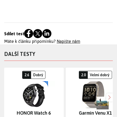
Sdílet test
Máte k článku připomínku?
Napište nám
DALŠÍ TESTY
2.6
Dobrý
2.0
Velmi dobrý
Dalš
HONOR Watch 6
Garmin Venu X1