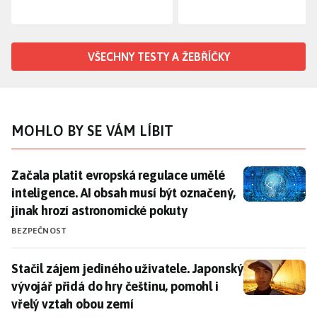
VŠECHNY TESTY A ŽEBŘÍČKY
MOHLO BY SE VÁM LÍBIT
Začala platit evropská regulace umělé inteligence. A
Začala platit evropská regulace umělé
inteligence. AI obsah musí být označený,
jinak hrozí astronomické pokuty
BEZPEČNOST
Stačil zájem jediného uživatele. Japonský vývojář při
Stačil zájem jediného uživatele. Japonský
vývojář přidá do hry češtinu, pomohl i
vřelý vztah obou zemí