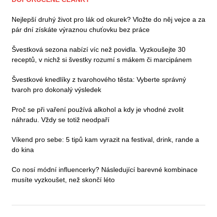
Nejlepší druhý život pro lák od okurek? Vložte do něj vejce a za
pár dní získáte výraznou chuťovku bez práce
Švestková sezona nabízí víc než povidla. Vyzkoušejte 30
receptů, v nichž si švestky rozumí s mákem či marcipánem
Švestkové knedlíky z tvarohového těsta: Vyberte správný
tvaroh pro dokonalý výsledek
Proč se při vaření používá alkohol a kdy je vhodné zvolit
náhradu. Vždy se totiž neodpaří
Víkend pro sebe: 5 tipů kam vyrazit na festival, drink, rande a
do kina
Co nosí módní influencerky? Následující barevné kombinace
musíte vyzkoušet, než skončí léto