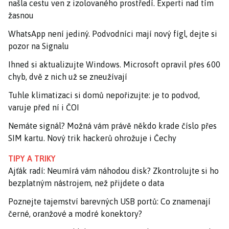
našla cestu ven z izolovaného prostředí. Experti nad tím
žasnou
WhatsApp není jediný. Podvodníci mají nový fígl, dejte si
pozor na Signalu
Ihned si aktualizujte Windows. Microsoft opravil přes 600
chyb, dvě z nich už se zneužívají
Tuhle klimatizaci si domů nepořizujte: je to podvod,
varuje před ní i ČOI
Nemáte signál? Možná vám právě někdo krade číslo přes
SIM kartu. Nový trik hackerů ohrožuje i Čechy
TIPY A TRIKY
Ajťák radí: Neumírá vám náhodou disk? Zkontrolujte si ho
bezplatným nástrojem, než přijdete o data
Poznejte tajemství barevných USB portů: Co znamenají
černé, oranžové a modré konektory?