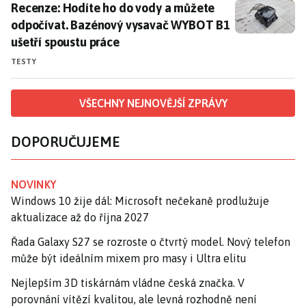
Recenze: Hodíte ho do vody a můžete odpočívat. Baz
Recenze: Hodíte ho do vody a můžete
odpočívat. Bazénový vysavač WYBOT B1
ušetří spoustu práce
TESTY
VŠECHNY NEJNOVĚJŠÍ ZPRÁVY
DOPORUČUJEME
NOVINKY
Windows 10 žije dál: Microsoft nečekaně prodlužuje
aktualizace až do října 2027
Řada Galaxy S27 se rozroste o čtvrtý model. Nový telefon
může být ideálním mixem pro masy i Ultra elitu
Nejlepším 3D tiskárnám vládne česká značka. V
porovnání vítězí kvalitou, ale levná rozhodně není