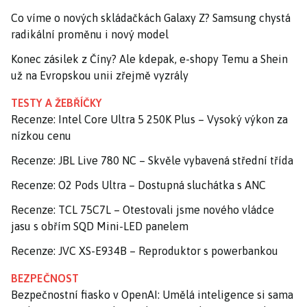
Co víme o nových skládačkách Galaxy Z? Samsung chystá
radikální proměnu i nový model
Konec zásilek z Číny? Ale kdepak, e-shopy Temu a Shein
už na Evropskou unii zřejmě vyzrály
TESTY A ŽEBŘÍČKY
Recenze: Intel Core Ultra 5 250K Plus – Vysoký výkon za
nízkou cenu
Recenze: JBL Live 780 NC – Skvěle vybavená střední třída
Recenze: O2 Pods Ultra – Dostupná sluchátka s ANC
Recenze: TCL 75C7L – Otestovali jsme nového vládce
jasu s obřím SQD Mini-LED panelem
Recenze: JVC XS-E934B – Reproduktor s powerbankou
BEZPEČNOST
Bezpečnostní fiasko v OpenAI: Umělá inteligence si sama