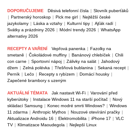
DOPORUČUJEME
Děsivá telefonní čísla
|
Slovník puberťáků
|
Partnerský horoskop
|
Pick me girl
|
Nejtěžší české
jazykolamy
|
Láska a vztahy
|
Kulturní tipy
|
Ajťák radí
|
Svátky a prázdniny 2026
|
Módní trendy 2026
|
WhatsApp
alternativy 2026
RECEPTY A VAŘENÍ
Vepřová panenka
|
Fazolky na
smetaně
|
Čokoládové muffiny
|
Banánový chlebíček
|
Chili
con carne
|
Sportovní nápoj
|
Zálivky na salát
|
Jahodový
džem
|
Zelná polévka
|
Třešňová bublanina
|
Sekaná recept
|
Perník
|
Lečo
|
Recepty s rybízem
|
Domácí housky
|
Zapečené brambory s uzeným
AKTUÁLNÍ TÉMATA
Jak nastavit Wi-Fi
|
Varování před
kyberútoky
|
Instalace Windows 11 na starší počítač
|
Nový
skládací Samsung
|
Konec modré smrti Windows?
|
Windows
11 zdarma
|
Anthropic Mythos
|
Nouzové otevírání pračky
|
Aktualizace Androidu 16
|
Elektromobilita
|
iPhone 17
|
VLC
TV
|
Klimatizace Maoudegola
|
Nejlepší Linux