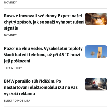
NOVINKY
Rusové inovovali své drony. Expert našel chytrý způsob
Rusové inovovali své drony. Expert našel
chytrý způsob, jak se snaží vyhnout rušení
signálu
NOVINKY
Pozor na vlnu veder. Vysoké letní teploty škodí baterii 
Pozor na vlnu veder. Vysoké letní teploty
škodí baterii telefonu, už při 45 °C hrozí
její poškození
TIPY A TRIKY
BMW porušilo slib řidičům. Po nastartování elektromo
BMW porušilo slib řidičům. Po
nastartování elektromobilu iX3 na vás
vyskočí reklama
ELEKTROMOBILITA