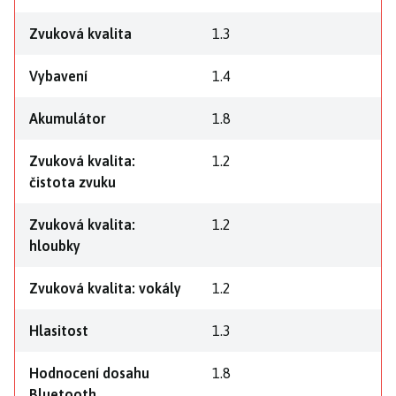
Zvuková kvalita
1.3
Vybavení
1.4
Akumulátor
1.8
Zvuková kvalita:
1.2
čistota zvuku
Zvuková kvalita:
1.2
hloubky
Zvuková kvalita: vokály
1.2
Hlasitost
1.3
Hodnocení dosahu
1.8
Bluetooth