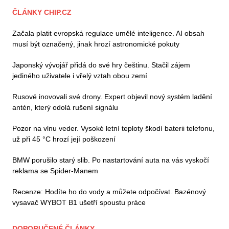
ČLÁNKY CHIP.CZ
Začala platit evropská regulace umělé inteligence. AI obsah
musí být označený, jinak hrozí astronomické pokuty
Japonský vývojář přidá do své hry češtinu. Stačil zájem
jediného uživatele i vřelý vztah obou zemí
Rusové inovovali své drony. Expert objevil nový systém ladění
antén, který odolá rušení signálu
Pozor na vlnu veder. Vysoké letní teploty škodí baterii telefonu,
už při 45 °C hrozí její poškození
BMW porušilo starý slib. Po nastartování auta na vás vyskočí
reklama se Spider-Manem
Recenze: Hodíte ho do vody a můžete odpočívat. Bazénový
vysavač WYBOT B1 ušetří spoustu práce
DOPORUČENÉ ČLÁNKY