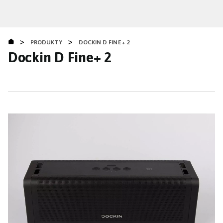
Přejít
k
hlavnímu
>
>
obsahu
PRODUKTY
DOCKIN D FINE+ 2
Dockin D Fine+ 2