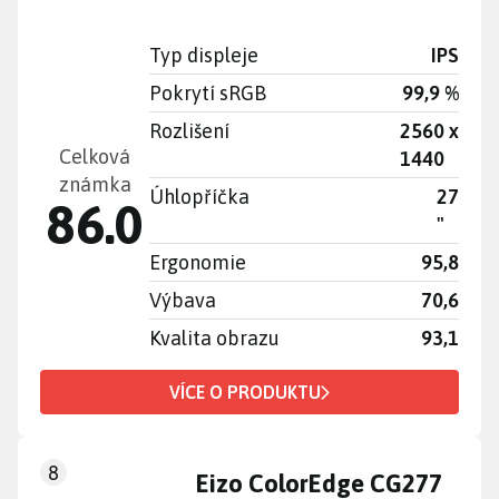
Typ displeje
IPS
Pokrytí sRGB
99,9 %
Rozlišení
2560 x
Celková
1440
známka
Úhlopříčka
27
86.0
"
Ergonomie
95,8
Výbava
70,6
Kvalita obrazu
93,1
VÍCE O PRODUKTU
8
Eizo ColorEdge CG277