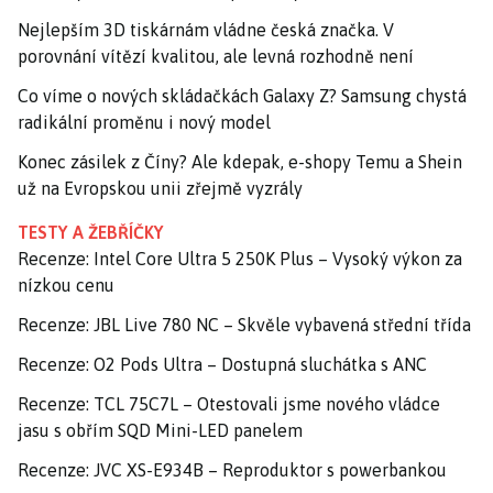
Nejlepším 3D tiskárnám vládne česká značka. V
porovnání vítězí kvalitou, ale levná rozhodně není
Co víme o nových skládačkách Galaxy Z? Samsung chystá
radikální proměnu i nový model
Konec zásilek z Číny? Ale kdepak, e-shopy Temu a Shein
už na Evropskou unii zřejmě vyzrály
TESTY A ŽEBŘÍČKY
Recenze: Intel Core Ultra 5 250K Plus – Vysoký výkon za
nízkou cenu
Recenze: JBL Live 780 NC – Skvěle vybavená střední třída
Recenze: O2 Pods Ultra – Dostupná sluchátka s ANC
Recenze: TCL 75C7L – Otestovali jsme nového vládce
jasu s obřím SQD Mini-LED panelem
Recenze: JVC XS-E934B – Reproduktor s powerbankou