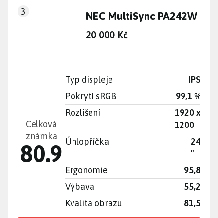
3
NEC MultiSync PA242W
20 000 Kč
Typ displeje
IPS
Pokrytí sRGB
99,1 %
Rozlišení
1920 x
Celková
1200
známka
Úhlopříčka
24
80.9
"
Ergonomie
95,8
Výbava
55,2
Kvalita obrazu
81,5