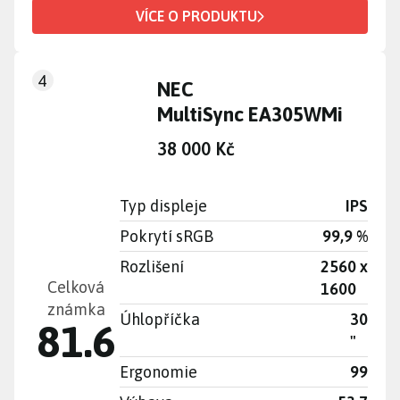
VÍCE O PRODUKTU
4
NEC
MultiSync EA305WMi
38 000 Kč
Typ displeje
IPS
Pokrytí sRGB
99,9 %
Rozlišení
2560 x
Celková
1600
známka
Úhlopříčka
30
81.6
"
Ergonomie
99