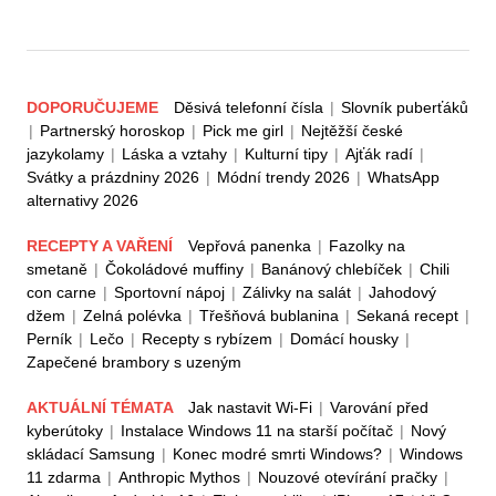
DOPORUČUJEME
Děsivá telefonní čísla
|
Slovník puberťáků
|
Partnerský horoskop
|
Pick me girl
|
Nejtěžší české
jazykolamy
|
Láska a vztahy
|
Kulturní tipy
|
Ajťák radí
|
Svátky a prázdniny 2026
|
Módní trendy 2026
|
WhatsApp
alternativy 2026
RECEPTY A VAŘENÍ
Vepřová panenka
|
Fazolky na
smetaně
|
Čokoládové muffiny
|
Banánový chlebíček
|
Chili
con carne
|
Sportovní nápoj
|
Zálivky na salát
|
Jahodový
džem
|
Zelná polévka
|
Třešňová bublanina
|
Sekaná recept
|
Perník
|
Lečo
|
Recepty s rybízem
|
Domácí housky
|
Zapečené brambory s uzeným
AKTUÁLNÍ TÉMATA
Jak nastavit Wi-Fi
|
Varování před
kyberútoky
|
Instalace Windows 11 na starší počítač
|
Nový
skládací Samsung
|
Konec modré smrti Windows?
|
Windows
11 zdarma
|
Anthropic Mythos
|
Nouzové otevírání pračky
|