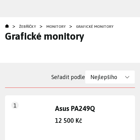
Přejít
k
hlavnímu
>
>
>
obsahu
ŽEBŘÍČKY
MONITORY
GRAFICKÉ MONITORY
Grafické monitory
Seřadit podle
1
Asus PA249Q
12 500 Kč