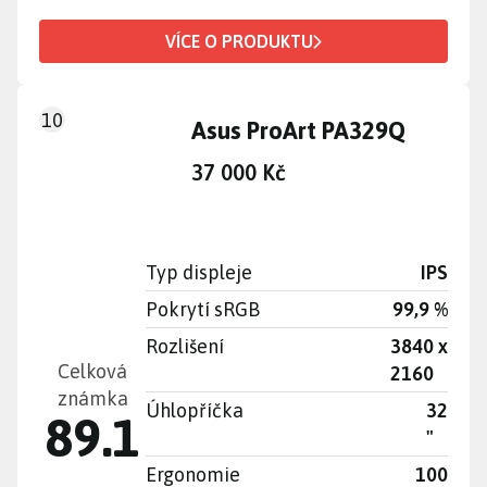
VÍCE O PRODUKTU
10
Asus ProArt PA329Q
37 000 Kč
Typ displeje
IPS
Pokrytí sRGB
99,9 %
Rozlišení
3840 x
Celková
2160
známka
Úhlopříčka
32
89.1
"
Ergonomie
100