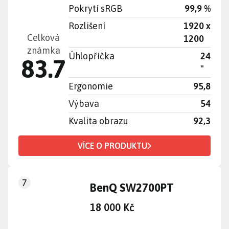
Pokrytí sRGB
99,9 %
Rozlišení
1920 x
Celková
1200
známka
Úhlopříčka
24
83.7
"
Ergonomie
95,8
Výbava
54
Kvalita obrazu
92,3
VÍCE O PRODUKTU
7
BenQ SW2700PT
18 000 Kč