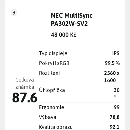
9
NEC MultiSync
PA302W-SV2
48 000 Kč
Typ displeje
IPS
Pokrytí sRGB
99,5 %
Rozlišení
2560 x
Celková
1600
známka
Úhlopříčka
30
87.6
"
Ergonomie
99
Výbava
78,8
Kvalita obrazu
92,1