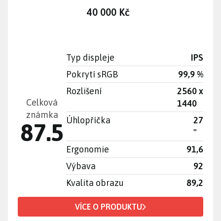
40 000 Kč
Typ displeje
IPS
Pokrytí sRGB
99,9 %
Rozlišení
2560 x
Celková
1440
známka
Úhlopříčka
27
87.5
"
Ergonomie
91,6
Výbava
92
Kvalita obrazu
89,2
VÍCE O PRODUKTU