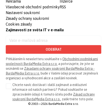
Reklama
Inzerce
Všeobecné obchodní podmínky
RSS
Nastavení soukromí
Zásady ochrany soukromí
Cookies zásady
Zajímavosti ze světa IT v e-mailu
ODEBÍRAT
Přihlášením k newsletteru souhlasíte s
Obchodními podmínkami
společnosti BurdaMedia Extra s.r.o.
a potvrzujete, že jste se
seznámili se
Zásadami ochrany soukromí BurdaMedia Extra -
BurdaMedia Extra s.r.o.
bude s Vašimi údaji pracovat zejména k
organizaci a vyhodnocení akce a zasílání novinek.
Chcete navíc dostávat i další zajímavé a exkluzivní
informace od našich partnerů? Pokud souhlasíte se
zpracováním údajů k tomuto účelu podle
Zásad ochrany
soukromí BurdaMedia Extra s.r.o.
, zaškrtněte toto pole.
© 2003—2026 BurdaMedia Extra s.r.o.