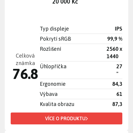
20 000 Kč
Typ displeje
IPS
Pokrytí sRGB
99,9 %
Rozlišení
2560 x
Celková
1440
známka
Úhlopříčka
27
76.8
"
Ergonomie
84,3
Výbava
61
Kvalita obrazu
87,3
VÍCE O PRODUKTU