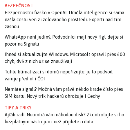
BEZPEČNOST
Bezpečnostní fiasko v OpenAI: Umělá inteligence si sama
našla cestu ven z izolovaného prostředí. Experti nad tím
žasnou
WhatsApp není jediný. Podvodníci mají nový fígl, dejte si
pozor na Signalu
Ihned si aktualizujte Windows. Microsoft opravil přes 600
chyb, dvě z nich už se zneužívají
Tuhle klimatizaci si domů nepořizujte: je to podvod,
varuje před ní i ČOI
Nemáte signál? Možná vám právě někdo krade číslo přes
SIM kartu. Nový trik hackerů ohrožuje i Čechy
TIPY A TRIKY
Ajťák radí: Neumírá vám náhodou disk? Zkontrolujte si ho
bezplatným nástrojem, než přijdete o data