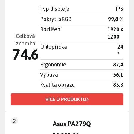
Typ displeje
IPS
Pokrytí sRGB
99,8 %
Rozlišení
1920 x
Celková
1200
známka
Úhlopříčka
24
74.6
"
Ergonomie
87,4
Výbava
56,1
Kvalita obrazu
85,3
VÍCE O PRODUKTU
2
Asus PA279Q