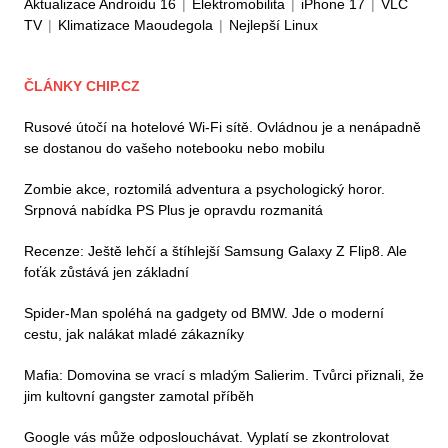
Aktualizace Androidu 16
|
Elektromobilita
|
iPhone 17
|
VLC
TV
|
Klimatizace Maoudegola
|
Nejlepší Linux
ČLÁNKY CHIP.CZ
Rusové útočí na hotelové Wi-Fi sítě. Ovládnou je a nenápadně
se dostanou do vašeho notebooku nebo mobilu
Zombie akce, roztomilá adventura a psychologický horor.
Srpnová nabídka PS Plus je opravdu rozmanitá
Recenze: Ještě lehčí a štíhlejší Samsung Galaxy Z Flip8. Ale
foťák zůstává jen základní
Spider-Man spoléhá na gadgety od BMW. Jde o moderní
cestu, jak nalákat mladé zákazníky
Mafia: Domovina se vrací s mladým Salierim. Tvůrci přiznali, že
jim kultovní gangster zamotal příběh
Google vás může odposlouchávat. Vyplatí se zkontrolovat