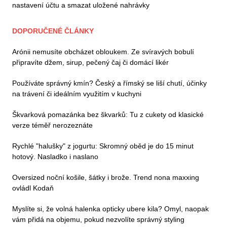
nastavení účtu a smazat uložené nahrávky
DOPORUČENÉ ČLÁNKY
Arónii nemusíte obcházet obloukem. Ze svíravých bobulí
připravíte džem, sirup, pečený čaj či domácí likér
Používáte správný kmín? Český a římský se liší chutí, účinky
na trávení či ideálním využitím v kuchyni
Škvarková pomazánka bez škvarků: Tu z cukety od klasické
verze téměř nerozeznáte
Rychlé "halušky" z jogurtu: Skromný oběd je do 15 minut
hotový. Nasladko i naslano
Oversized noční košile, šátky i brože. Trend nona maxxing
ovládl Kodaň
Myslíte si, že volná halenka opticky ubere kila? Omyl, naopak
vám přidá na objemu, pokud nezvolíte správný styling