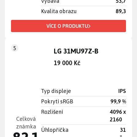
Výbava
53,7
Kvalita obrazu
89,3
VÍCE O PRODUKTU
5
LG 31MU97Z-B
19 000 Kč
Typ displeje
IPS
Pokrytí sRGB
99,9 %
Rozlišení
4096 x
Celková
2160
známka
Úhlopříčka
31