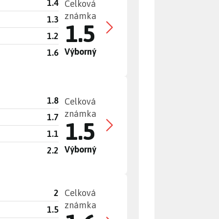
1.4
Celková
známka
1.3
1.5
1.2
Výborný
1.6
1.8
Celková
známka
1.7
1.5
1.1
Výborný
2.2
2
Celková
známka
1.5