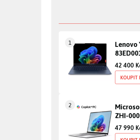
1
Lenovo 
83ED00
42 400 K
KOUPIT 
2
Microso
ZHI-00
47 990 K
KOUPIT 