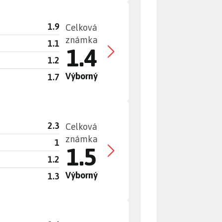
1.9
Celková
známka
1.1
1.4
1.2
Výborný
1.7
2.3
Celková
známka
1
1.5
1.2
Výborný
1.3