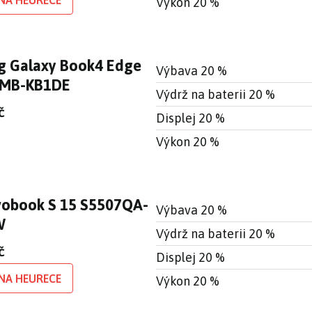
Výkon 20 %
 Galaxy Book4 Edge
Výbava 20 %
XMB-KB1DE
Výdrž na baterii 20 %
č
Displej 20 %
Výkon 20 %
vobook S 15 S5507QA-
Výbava 20 %
W
Výdrž na baterii 20 %
č
Displej 20 %
NA HEURECE
Výkon 20 %