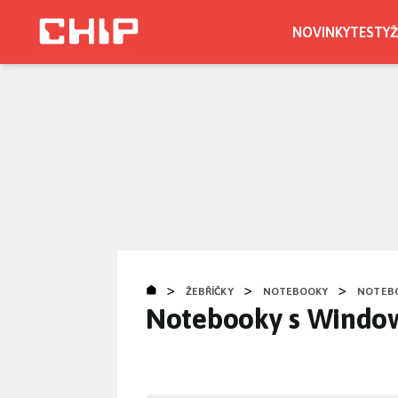
Přejít
k
NOVINKY
TESTY
Ž
hlavnímu
obsahu
>
>
>
ŽEBŘÍČKY
NOTEBOOKY
NOTEBO
Notebooky s Windo