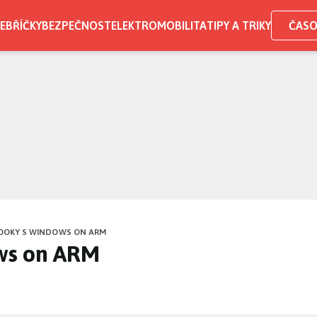
EBŘÍČKY
BEZPEČNOST
ELEKTROMOBILITA
TIPY A TRIKY
ČASO
OKY S WINDOWS ON ARM
ws on ARM