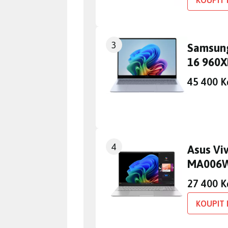
3
Samsung
16 960
45 400 K
4
Asus Vi
MA006
27 400 K
KOUPIT 