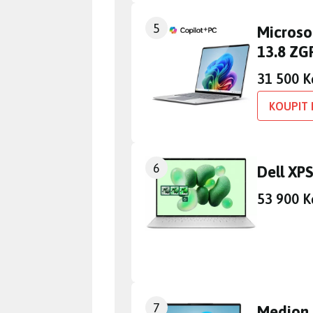
5
Microso
13.8 ZG
31 500 K
KOUPIT 
6
Dell XP
53 900 K
7
Medion 