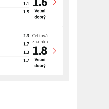
1.6
1.1
Velmi
1.5
dobrý
2.3
Celková
známka
1.7
1.8
1.3
Velmi
1.7
dobrý