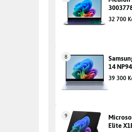
300377
32 700 K
8
Samsung
14 NP9
39 300 K
9
Microso
Elite X