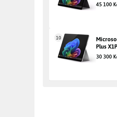
45 100 K
10
Microso
Plus X1
30 300 K