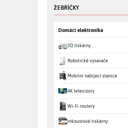
ŽEBŘÍČKY
Domácí elektronika
3D tiskárny
Robotické vysavače
Mobilní nabíjecí stanice
4K televizory
Wi-Fi routery
Inkoustové tiskárny