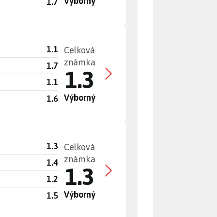
Výborný
1.7
1.1
Celková
známka
1.7
1.3
1.1
Výborný
1.6
1.3
Celková
známka
1.4
1.3
1.2
Výborný
1.5