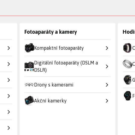
Fotoaparáty a kamery
Hodi
Kompaktní fotoaparáty
C
Digitální fotoaparáty (DSLM a
C
DSLR)
G
Drony s kamerami
F
Akční kamerky