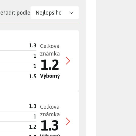
Seřadit podle
1.3
Celková
známka
1
1.2
1
Výborný
1.5
1.3
Celková
známka
1
1.3
1.2