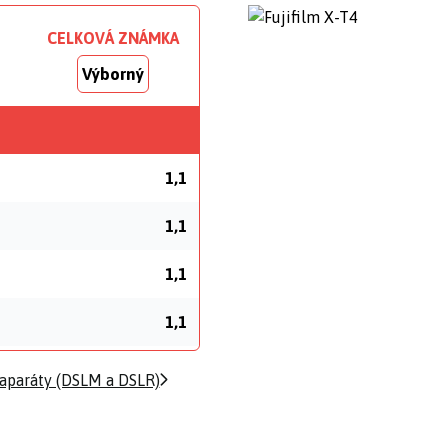
CELKOVÁ ZNÁMKA
Výborný
1,1
1,1
1,1
1,1
oaparáty (DSLM a DSLR)