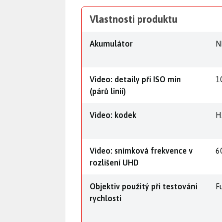
Vlastnosti produktu
Akumulátor
N
Video: detaily při ISO min
1
(párů linií)
Video: kodek
H
Video: snímková frekvence v
6
rozlišení UHD
Objektiv použitý při testování
F
rychlosti