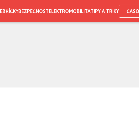
EBŘÍČKY
BEZPEČNOST
ELEKTROMOBILITA
TIPY A TRIKY
ČASO