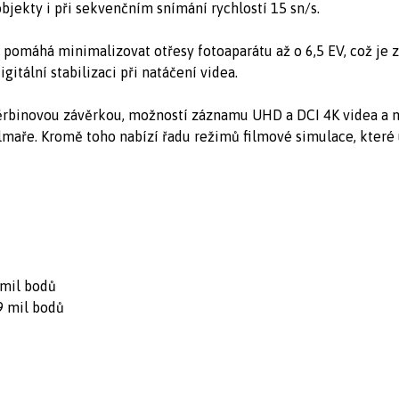
bjekty i při sekvenčním snímání rychlostí 15 sn/s.
 pomáhá minimalizovat otřesy fotoaparátu až o 6,5 EV, což je z
itální stabilizaci při natáčení videa.
ěrbinovou závěrkou, možností záznamu UHD a DCI 4K videa a 
ilmaře. Kromě toho nabízí řadu režimů filmové simulace, kter
 mil bodů
9 mil bodů