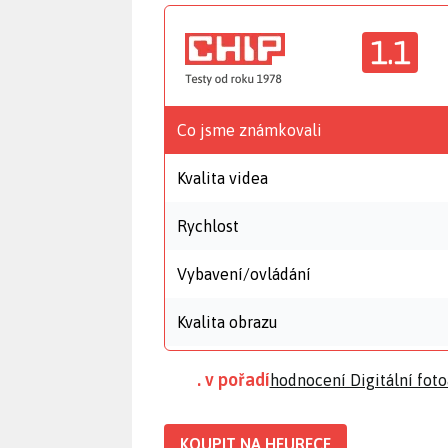
1.1
Co jsme známkovali
Kvalita videa
Rychlost
Vybavení/ovládání
Kvalita obrazu
. v pořadí
hodnocení Digitální fot
KOUPIT NA HEURECE