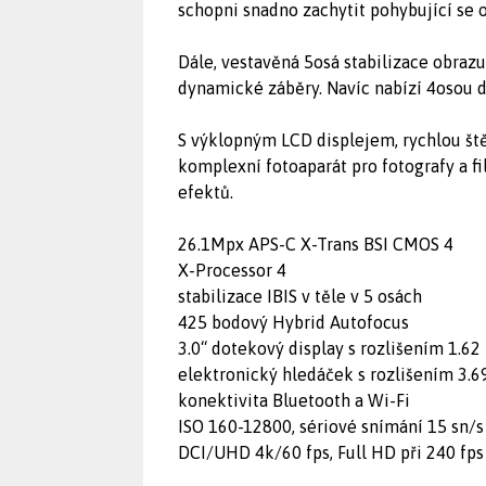
schopni snadno zachytit pohybující se o
Dále, vestavěná 5osá stabilizace obrazu
dynamické záběry. Navíc nabízí 4osou dig
S výklopným LCD displejem, rychlou št
komplexní fotoaparát pro fotografy a f
efektů.
26.1Mpx APS-C X-Trans BSI CMOS 4
X-Processor 4
stabilizace IBIS v těle v 5 osách
425 bodový Hybrid Autofocus
3.0“ dotekový display s rozlišením 1.62
elektronický hledáček s rozlišením 3.6
konektivita Bluetooth a Wi-Fi
ISO 160-12800, sériové snímání 15 sn/s
DCI/UHD 4k/60 fps, Full HD při 240 fps