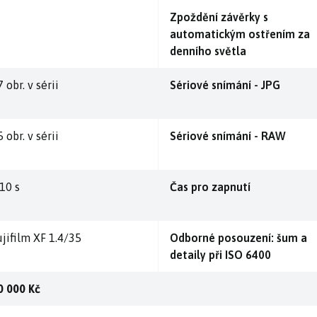
Zpoždění závěrky s
automatickým ostřením za
denního světla
 obr. v sérii
Sériové snímání - JPG
 obr. v sérii
Sériové snímání - RAW
,10 s
Čas pro zapnutí
ujifilm XF 1.4/35
Odborné posouzení: šum a
detaily při ISO 6400
0 000 Kč