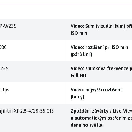
P-W235
Video: Šum (vizuální šum) při
ISO min
080
Video: rozlišení při ISO min
(párů linií)
.265
Video: snímková frekvence p
Full HD
0 fps
Video: nejvyšší rozlišení
(body)
ujifilm XF 2.8-4/18-55 OIS
Zpoždění závěrky s Live-Vie
a automatickým ostřením z
denního světla