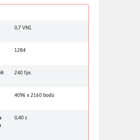
0,7 VN1
1284
ři
240 fps
4096 x 2160 bodů
w
0,40 s
a