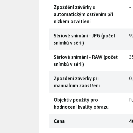
Zpoždění závěrky s
-
automatickým ostřením při
nízkém osvětlení
Sériové snímání - JPG (počet
97
snímků v sérii)
Sériové snímání - RAW (počet
35
snímků v sérii)
Zpoždení závěrky při
0
manuálním zaostření
Objektiv použitý pro
F
hodnocení kvality obrazu
Cena
4