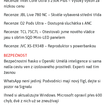
Recenze: Intel Core Ultra 5 250K Plus – Vysoký výkon za
nízkou cenu
Recenze: JBL Live 780 NC – Skvěle vybavená střední třída
Recenze: O2 Pods Ultra – Dostupná sluchátka s ANC
Recenze: TCL 75C7L – Otestovali jsme nového vládce
jasu s obřím SQD Mini-LED panelem
Recenze: JVC XS-E934B – Reproduktor s powerbankou
BEZPEČNOST
Bezpečnostní fiasko v OpenAI: Umělá inteligence si sama
našla cestu ven z izolovaného prostředí. Experti nad tím
žasnou
WhatsApp není jediný. Podvodníci mají nový fígl, dejte si
pozor na Signalu
Ihned si aktualizujte Windows. Microsoft opravil přes 600
chyb, dvě z nich už se zneužívají