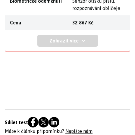
Biometrické odemknutí
Senzor otisku prstu,
rozpoznávání obličeje
Cena
32 867 Kč
Zobrazit více
Sdílet test
Máte k článku připomínku?
Napište nám