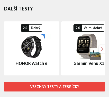
DALŠÍ TESTY
2.6
Dobrý
2.0
Velmi dobrý
Dalš
HONOR Watch 6
Garmin Venu X1
VŠECHNY TESTY A ŽEBŘÍČKY