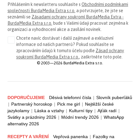
Přihlášením k newsletteru souhlasíte s
Obchodními podmínkami
společnosti BurdaMedia Extra s.r.o.
a potvrzujete, že jste se
seznámili se
Zásadami ochrany soukromí BurdaMedia Extra -
BurdaMedia Extra s.r.o.
bude s Vašimi údaji pracovat zejména k
organizaci a vyhodnocení akce a zasílání novinek.
Chcete navíc dostávat i další zajímavé a exkluzivní
informace od našich partnerů? Pokud souhlasíte se
zpracováním údajů k tomuto účelu podle
Zásad ochrany
soukromí BurdaMedia Extra s.r.o.
, zaškrtněte toto pole.
© 2003—2026 BurdaMedia Extra s.r.o.
DOPORUČUJEME
Děsivá telefonní čísla
|
Slovník puberťáků
|
Partnerský horoskop
|
Pick me girl
|
Nejtěžší české
jazykolamy
|
Láska a vztahy
|
Kulturní tipy
|
Ajťák radí
|
Svátky a prázdniny 2026
|
Módní trendy 2026
|
WhatsApp
alternativy 2026
RECEPTY A VAŘENÍ
Vepřová panenka
|
Fazolky na