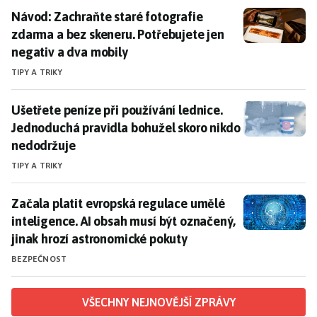
Návod: Zachraňte staré fotografie zdarma a bez skene
Návod: Zachraňte staré fotografie
zdarma a bez skeneru. Potřebujete jen
negativ a dva mobily
TIPY A TRIKY
Ušetřete peníze při používání lednice. Jednoduchá pr
Ušetřete peníze při používání lednice.
Jednoduchá pravidla bohužel skoro nikdo
nedodržuje
TIPY A TRIKY
Začala platit evropská regulace umělé inteligence. A
Začala platit evropská regulace umělé
inteligence. AI obsah musí být označený,
jinak hrozí astronomické pokuty
BEZPEČNOST
VŠECHNY NEJNOVĚJŠÍ ZPRÁVY