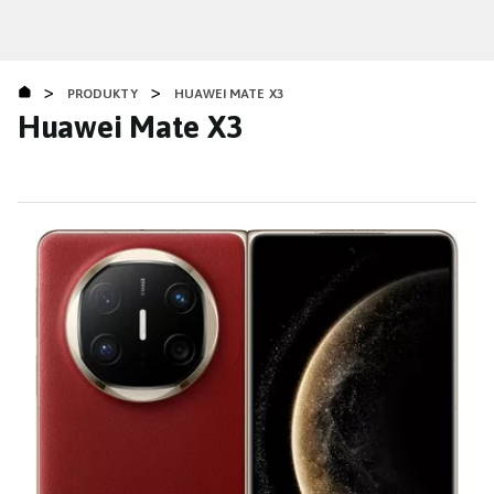
Přejít
k
hlavnímu
>
>
obsahu
PRODUKTY
HUAWEI MATE X3
Huawei Mate X3