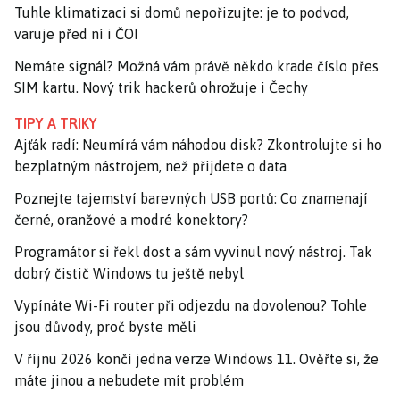
Tuhle klimatizaci si domů nepořizujte: je to podvod,
varuje před ní i ČOI
Nemáte signál? Možná vám právě někdo krade číslo přes
SIM kartu. Nový trik hackerů ohrožuje i Čechy
TIPY A TRIKY
Ajťák radí: Neumírá vám náhodou disk? Zkontrolujte si ho
bezplatným nástrojem, než přijdete o data
Poznejte tajemství barevných USB portů: Co znamenají
černé, oranžové a modré konektory?
Programátor si řekl dost a sám vyvinul nový nástroj. Tak
dobrý čistič Windows tu ještě nebyl
Vypínáte Wi-Fi router při odjezdu na dovolenou? Tohle
jsou důvody, proč byste měli
V říjnu 2026 končí jedna verze Windows 11. Ověřte si, že
máte jinou a nebudete mít problém