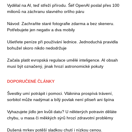
Vydělal na AI, teď střeží přírodu. Šéf OpenAI poslal přes 100
milionů na záchranu slavného orlího páru
Návod: Zachraňte staré fotografie zdarma a bez skeneru.
Potřebujete jen negativ a dva mobily
Ušetřete peníze při používání lednice. Jednoduchá pravidla
bohužel skoro nikdo nedodržuje
Začala platit evropská regulace umělé inteligence. AI obsah
musí být označený, jinak hrozí astronomické pokuty
DOPORUČENÉ ČLÁNKY
Švestky umí potrápit i pomoci. Vláknina prospívá trávení,
sorbitol může nadýmat a bílý povlak není plíseň ani špína
Vyhazujete jídlo jen kvůli datu? U některých potravin děláte
chybu, u masa či měkkých sýrů hrozí zdravotní problémy
Dušená mrkev potěší sladkou chutí i nízkou cenou.