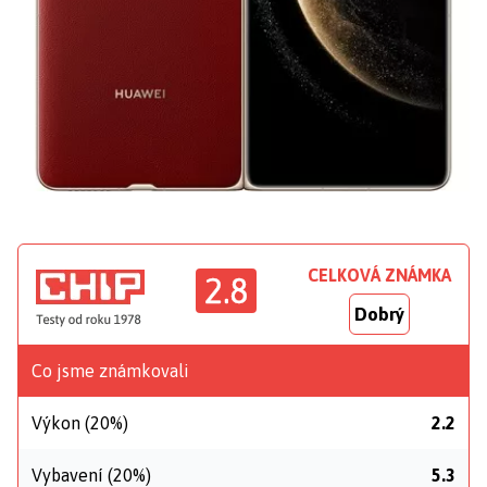
CELKOVÁ ZNÁMKA
2.8
Dobrý
Co jsme známkovali
Výkon (20%)
2.2
Vybavení (20%)
5.3