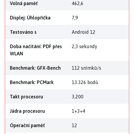
Volná paměť
462,6
Displej: Úhlopříčka
7,9
Testováno s
Android 12
Doba načítání: PDF přes
2,3 sekundy
WLAN
Benchmark: GFX-Bench
112 snímků/s
Benchmark: PCMark
13.326 bodů
Takt procesoru
3.200
Jádra procesoru
1+3+4
Operační paměť
12