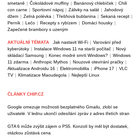
smetaně
|
Čokoládové muffiny
|
Banánový chlebíček
|
Chili
con carne
|
Sportovní nápoj
|
Zálivky na salát
|
Jahodový
džem
|
Zelná polévka
|
Třešňová bublanina
|
Sekaná recept
|
Perník
|
Lečo
|
Recepty s rybízem
|
Domácí housky
|
Zapečené brambory s uzeným
AKTUÁLNÍ TÉMATA
Jak nastavit Wi-Fi
|
Varování před
kyberútoky
|
Instalace Windows 11 na starší počítač
|
Nový
skládací Samsung
|
Konec modré smrti Windows?
|
Windows
11 zdarma
|
Anthropic Mythos
|
Nouzové otevírání pračky
|
Aktualizace Androidu 16
|
Elektromobilita
|
iPhone 17
|
VLC
TV
|
Klimatizace Maoudegola
|
Nejlepší Linux
ČLÁNKY CHIP.CZ
Google omezuje možnosti bezplatného Gmailu, zlobí se
uživatelé. V lednu ukončí odesílání zpráv z adres třetích stran
GTA 6 může zvýšit zájem o PS5. Konzolí by měl být dostatek,
otázkou zůstává cena