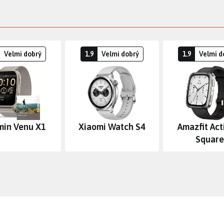
Velmi dobrý
1.9
Velmi dobrý
1.9
Velmi d
min Venu X1
Xiaomi Watch S4
Amazfit Act
Square