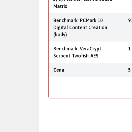
Matrix
Benchmark: PCMark 10
9
Digital Content Creation
(body)
Benchmark: VeraCrypt:
1
Serpent-Twofish-AES
Cena
5