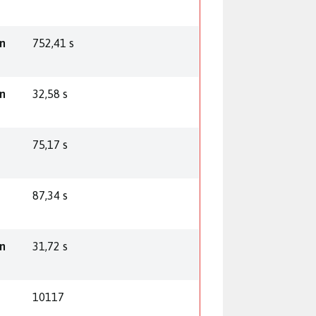
n
752,41 s
n
32,58 s
75,17 s
87,34 s
n
31,72 s
10117