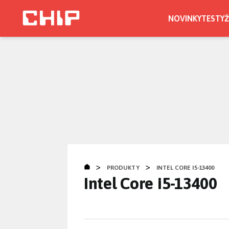
Přejít
k
NOVINKY
TESTY
Ž
hlavnímu
obsahu
>
>
PRODUKTY
INTEL CORE I5-13400
Intel Core i5-13400