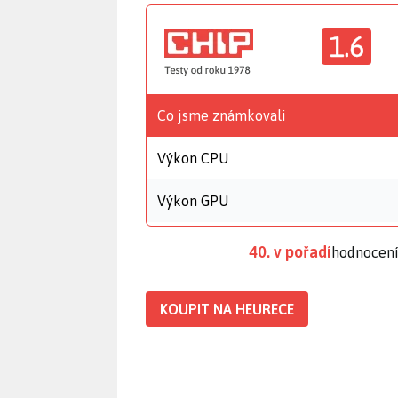
1.6
Co jsme známkovali
Výkon CPU
Výkon GPU
40. v pořadí
hodnocení
KOUPIT NA HEURECE