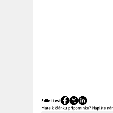
Sdílet test
Máte k článku připomínku?
Napište ná