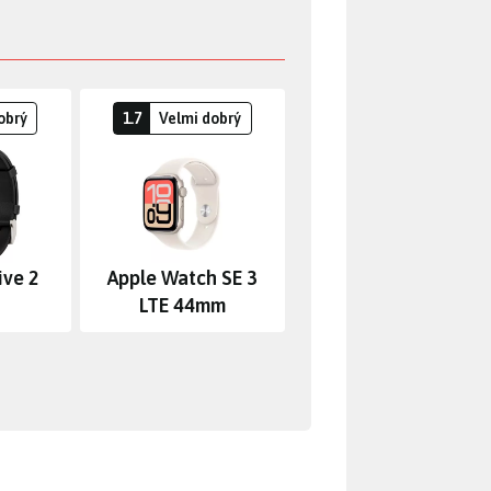
obrý
1.7
Velmi dobrý
ive 2
Apple Watch SE 3
LTE 44mm