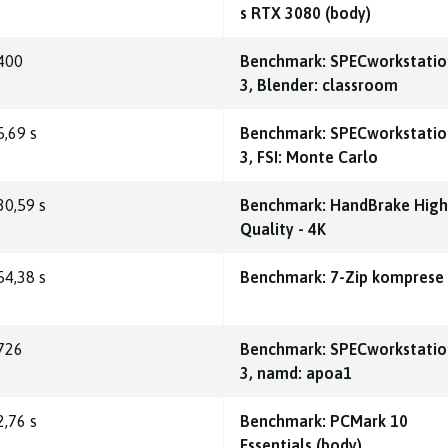
s RTX 3080 (body)
400
Benchmark: SPECworkstatio
3, Blender: classroom
5,69 s
Benchmark: SPECworkstatio
3, FSI: Monte Carlo
30,59 s
Benchmark: HandBrake High
Quality - 4K
54,38 s
Benchmark: 7-Zip komprese
726
Benchmark: SPECworkstatio
3, namd: apoa1
2,76 s
Benchmark: PCMark 10
Essentials (body)