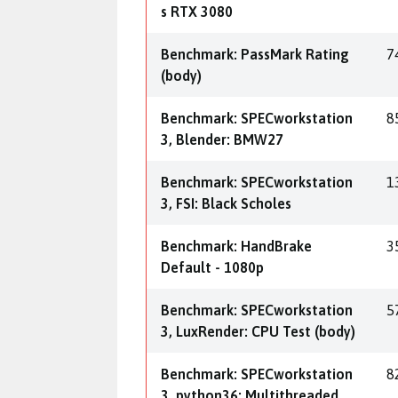
s RTX 3080
Benchmark: PassMark Rating
7
(body)
Benchmark: SPECworkstation
8
3, Blender: BMW27
Benchmark: SPECworkstation
1
3, FSI: Black Scholes
Benchmark: HandBrake
3
Default - 1080p
Benchmark: SPECworkstation
5
3, LuxRender: CPU Test (body)
Benchmark: SPECworkstation
8
3, python36: Multithreaded