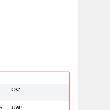
9987
py
16987