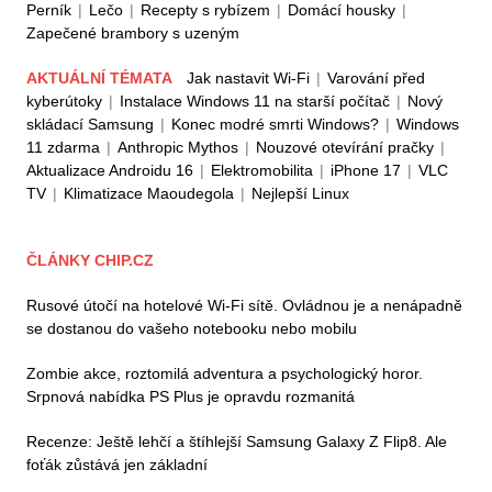
Perník
|
Lečo
|
Recepty s rybízem
|
Domácí housky
|
Zapečené brambory s uzeným
AKTUÁLNÍ TÉMATA
Jak nastavit Wi-Fi
|
Varování před
kyberútoky
|
Instalace Windows 11 na starší počítač
|
Nový
skládací Samsung
|
Konec modré smrti Windows?
|
Windows
11 zdarma
|
Anthropic Mythos
|
Nouzové otevírání pračky
|
Aktualizace Androidu 16
|
Elektromobilita
|
iPhone 17
|
VLC
TV
|
Klimatizace Maoudegola
|
Nejlepší Linux
ČLÁNKY CHIP.CZ
Rusové útočí na hotelové Wi-Fi sítě. Ovládnou je a nenápadně
se dostanou do vašeho notebooku nebo mobilu
Zombie akce, roztomilá adventura a psychologický horor.
Srpnová nabídka PS Plus je opravdu rozmanitá
Recenze: Ještě lehčí a štíhlejší Samsung Galaxy Z Flip8. Ale
foťák zůstává jen základní