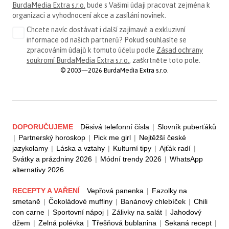
BurdaMedia Extra s.r.o.
bude s Vašimi údaji pracovat zejména k
organizaci a vyhodnocení akce a zasílání novinek.
Chcete navíc dostávat i další zajímavé a exkluzivní
informace od našich partnerů? Pokud souhlasíte se
zpracováním údajů k tomuto účelu podle
Zásad ochrany
soukromí BurdaMedia Extra s.r.o.
, zaškrtněte toto pole.
© 2003—2026 BurdaMedia Extra s.r.o.
DOPORUČUJEME
Děsivá telefonní čísla
|
Slovník puberťáků
|
Partnerský horoskop
|
Pick me girl
|
Nejtěžší české
jazykolamy
|
Láska a vztahy
|
Kulturní tipy
|
Ajťák radí
|
Svátky a prázdniny 2026
|
Módní trendy 2026
|
WhatsApp
alternativy 2026
RECEPTY A VAŘENÍ
Vepřová panenka
|
Fazolky na
smetaně
|
Čokoládové muffiny
|
Banánový chlebíček
|
Chili
con carne
|
Sportovní nápoj
|
Zálivky na salát
|
Jahodový
džem
|
Zelná polévka
|
Třešňová bublanina
|
Sekaná recept
|