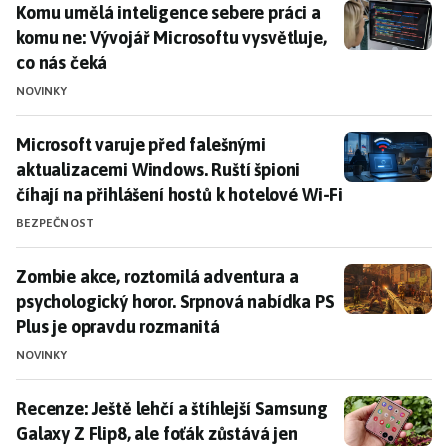
Komu umělá inteligence sebere práci a komu ne: Vývoj
Komu umělá inteligence sebere práci a
komu ne: Vývojář Microsoftu vysvětluje,
co nás čeká
NOVINKY
Microsoft varuje před falešnými aktualizacemi Windows
Microsoft varuje před falešnými
aktualizacemi Windows. Ruští špioni
číhají na přihlášení hostů k hotelové Wi-Fi
BEZPEČNOST
Zombie akce, roztomilá adventura a psychologický ho
Zombie akce, roztomilá adventura a
psychologický horor. Srpnová nabídka PS
Plus je opravdu rozmanitá
NOVINKY
Recenze: Ještě lehčí a štíhlejší Samsung Galaxy Z Flip8
Recenze: Ještě lehčí a štíhlejší Samsung
Galaxy Z Flip8, ale foťák zůstává jen