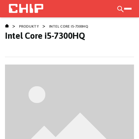
Přejít
k
otevří
hlavnímu
>
>
obsahu
PRODUKTY
INTEL CORE I5-7300HQ
Intel Core i5-7300HQ