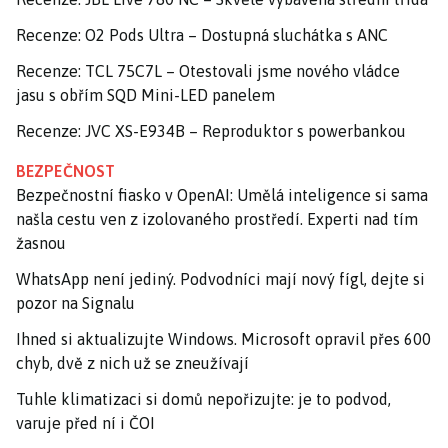
Recenze: O2 Pods Ultra – Dostupná sluchátka s ANC
Recenze: TCL 75C7L – Otestovali jsme nového vládce
jasu s obřím SQD Mini-LED panelem
Recenze: JVC XS-E934B – Reproduktor s powerbankou
BEZPEČNOST
Bezpečnostní fiasko v OpenAI: Umělá inteligence si sama
našla cestu ven z izolovaného prostředí. Experti nad tím
žasnou
WhatsApp není jediný. Podvodníci mají nový fígl, dejte si
pozor na Signalu
Ihned si aktualizujte Windows. Microsoft opravil přes 600
chyb, dvě z nich už se zneužívají
Tuhle klimatizaci si domů nepořizujte: je to podvod,
varuje před ní i ČOI