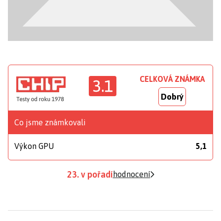
CELKOVÁ ZNÁMKA
3.1
Dobrý
Co jsme známkovali
Výkon GPU
5,1
23. v pořadí
hodnocení