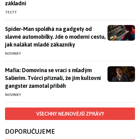
základní
TESTY
Spider-Man spoléhá na gadgety od slavné automobilky
Spider-Man spoléhá na gadgety od
slavné automobilky. Jde o moderní cestu,
jak nalákat mladé zákazníky
NOVINKY
Mafia: Domovina se vrací s mladým Salierim. Tvůrci př
Mafia: Domovina se vrací s mladým
Salierim. Tvůrci přiznali, že jim kultovní
gangster zamotal příběh
NOVINKY
VŠECHNY NEJNOVĚJŠÍ ZPRÁVY
DOPORUČUJEME