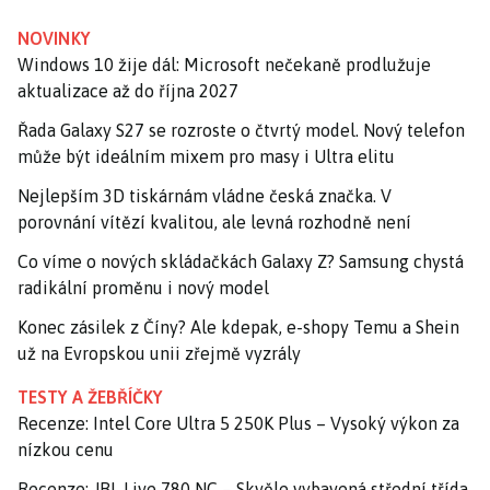
NOVINKY
Windows 10 žije dál: Microsoft nečekaně prodlužuje
aktualizace až do října 2027
Řada Galaxy S27 se rozroste o čtvrtý model. Nový telefon
může být ideálním mixem pro masy i Ultra elitu
Nejlepším 3D tiskárnám vládne česká značka. V
porovnání vítězí kvalitou, ale levná rozhodně není
Co víme o nových skládačkách Galaxy Z? Samsung chystá
radikální proměnu i nový model
Konec zásilek z Číny? Ale kdepak, e-shopy Temu a Shein
už na Evropskou unii zřejmě vyzrály
TESTY A ŽEBŘÍČKY
Recenze: Intel Core Ultra 5 250K Plus – Vysoký výkon za
nízkou cenu
Recenze: JBL Live 780 NC – Skvěle vybavená střední třída