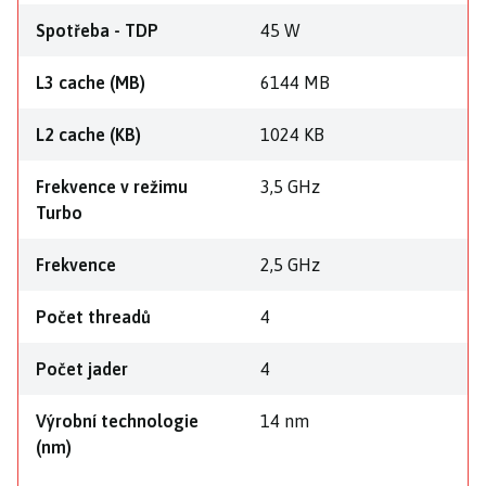
Spotřeba - TDP
45 W
L3 cache (MB)
6144 MB
L2 cache (KB)
1024 KB
Frekvence v režimu
3,5 GHz
Turbo
Frekvence
2,5 GHz
Počet threadů
4
Počet jader
4
Výrobní technologie
14 nm
(nm)