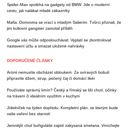
Spider-Man spoléhá na gadgety od BMW. Jde o moderní
cestu, jak nalákat mladé zákazníky
Mafia: Domovina se vrací s mladým Salierim. Tvůrci přiznali, že
jim kultovní gangster zamotal příběh
Google vás může odposlouchávat. Vyplatí se zkontrolovat
nastavení účtu a smazat uložené nahrávky
DOPORUČENÉ ČLÁNKY
Arónii nemusíte obcházet obloukem. Ze svíravých bobulí
připravíte džem, sirup, pečený čaj či domácí likér
Používáte správný kmín? Český a římský se liší chutí, účinky
na trávení či ideálním využitím v kuchyni
Jídelníček na týden dopředu: Kompletní plán, se kterým bude
vaše vaření bez starostí
Jemnější chuť buřtguláše zajistí zakysaná smetana. Vmíchejte