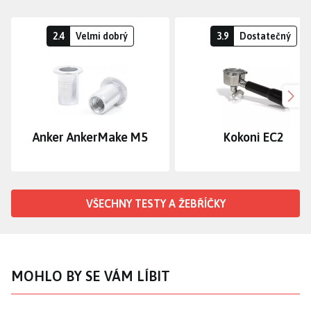
2.4
Velmi dobrý
3.9
Dostatečný
Dalš
Anker AnkerMake M5
Kokoni EC2
VŠECHNY TESTY A ŽEBŘÍČKY
MOHLO BY SE VÁM LÍBIT