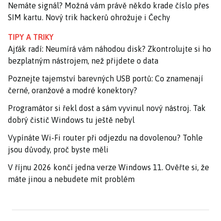
Nemáte signál? Možná vám právě někdo krade číslo přes
SIM kartu. Nový trik hackerů ohrožuje i Čechy
TIPY A TRIKY
Ajťák radí: Neumírá vám náhodou disk? Zkontrolujte si ho
bezplatným nástrojem, než přijdete o data
Poznejte tajemství barevných USB portů: Co znamenají
černé, oranžové a modré konektory?
Programátor si řekl dost a sám vyvinul nový nástroj. Tak
dobrý čistič Windows tu ještě nebyl
Vypínáte Wi-Fi router při odjezdu na dovolenou? Tohle
jsou důvody, proč byste měli
V říjnu 2026 končí jedna verze Windows 11. Ověřte si, že
máte jinou a nebudete mít problém