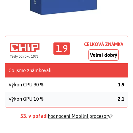
CELKOVÁ ZNÁMKA
1.9
Velmi dobrý
Co jsme známkovali
Výkon CPU 90 %
1.9
Výkon GPU 10 %
2.1
53. v pořadí
hodnocení Mobilní procesory