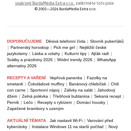
soukromí BurdaMedia Extra s.r.o.
, zaškrtněte toto pole.
© 2003—2026 BurdaMedia Extra s.r.o.
DOPORUČUJEME
Děsivá telefonní čísla
|
Slovník puberťáků
|
Partnerský horoskop
|
Pick me girl
|
Nejtěžší české
jazykolamy
|
Láska a vztahy
|
Kulturní tipy
|
Ajťák radí
|
Svátky a prázdniny 2026
|
Módní trendy 2026
|
WhatsApp
alternativy 2026
RECEPTY A VAŘENÍ
Vepřová panenka
|
Fazolky na
smetaně
|
Čokoládové muffiny
|
Banánový chlebíček
|
Chili
con carne
|
Sportovní nápoj
|
Zálivky na salát
|
Jahodový
džem
|
Zelná polévka
|
Třešňová bublanina
|
Sekaná recept
|
Perník
|
Lečo
|
Recepty s rybízem
|
Domácí housky
|
Zapečené brambory s uzeným
AKTUÁLNÍ TÉMATA
Jak nastavit Wi-Fi
|
Varování před
kyberútoky
|
Instalace Windows 11 na starší počítač
|
Nový