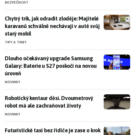
BEZPEČNOST
Chytrý trik, jak odradit zloděje: Majitelé karavanů sc
Chytrý trik, jak odradit zloděje: Majitelé
karavanů schválně nechávají v autě svůj
starý mobil
TIPY A TRIKY
Dlouho očekávaný upgrade Samsung Galaxy: Baterie u
Dlouho očekávaný upgrade Samsung
Galaxy: Baterie u S27 poskočí na novou
úroveň
NOVINKY
Robotický kentaur děsí. Dvoumetrový robot má ale z
Robotický kentaur děsí. Dvoumetrový
robot má ale zachraňovat životy
NOVINKY
Futuristické taxi bez řidiče je zase o krok blíž. Bude
Futuristické taxi bez řidiče je zase o krok