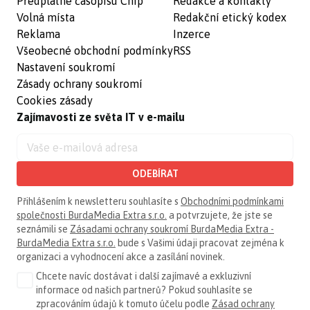
Předplatné časopisu Chip
Redakce a kontakty
Volná místa
Redakční etický kodex
Reklama
Inzerce
Všeobecné obchodní podmínky
RSS
Nastavení soukromí
Zásady ochrany soukromí
Cookies zásady
Zajímavosti ze světa IT v e-mailu
ODEBÍRAT
Přihlášením k newsletteru souhlasíte s
Obchodními podmínkami
společnosti BurdaMedia Extra s.r.o.
a potvrzujete, že jste se
seznámili se
Zásadami ochrany soukromí BurdaMedia Extra -
BurdaMedia Extra s.r.o.
bude s Vašimi údaji pracovat zejména k
organizaci a vyhodnocení akce a zasílání novinek.
Chcete navíc dostávat i další zajímavé a exkluzivní
informace od našich partnerů? Pokud souhlasíte se
zpracováním údajů k tomuto účelu podle
Zásad ochrany