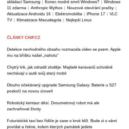
skládací Samsung
|
Konec modré smrti Windows?
|
Windows
11 zdarma
|
Anthropic Mythos
|
Nouzové otevírání pračky
|
Aktualizace Androidu 16
|
Elektromobilita
|
iPhone 17
|
VLC
TV
|
Klimatizace Maoudegola
|
Nejlepší Linux
ČLÁNKY CHIP.CZ
Detekce nevhodného obsahu rozmazala video se psem. Apple
mu na bříšku našel „nahotu“
Chytrý trik, jak odradit zloděje: Majitelé karavanů schválně
nechávají v autě svůj starý mobil
Dlouho očekávaný upgrade Samsung Galaxy: Baterie u S27
poskočí na novou úroveň
Robotický kentaur děsí. Dvoumetrový robot má ale
zachraňovat životy
Futuristické taxi bez řidiče je zase o krok blíž. Bude si s vámi
povídat a řekne, kolem kterých památek jedete