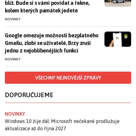
blíž. Bude si s vámi povídat a řekne,
kolem kterých památek jedete
NOVINKY
Google omezuje možnosti bezplatného Gmailu, zlobí se 
Google omezuje možnosti bezplatného
Gmailu, zlobí se uživatelé. Brzy zruší
jednu z nejoblíbenějších funkcí
NOVINKY
VŠECHNY NEJNOVĚJŠÍ ZPRÁVY
DOPORUČUJEME
NOVINKY
Windows 10 žije dál: Microsoft nečekaně prodlužuje
aktualizace až do října 2027