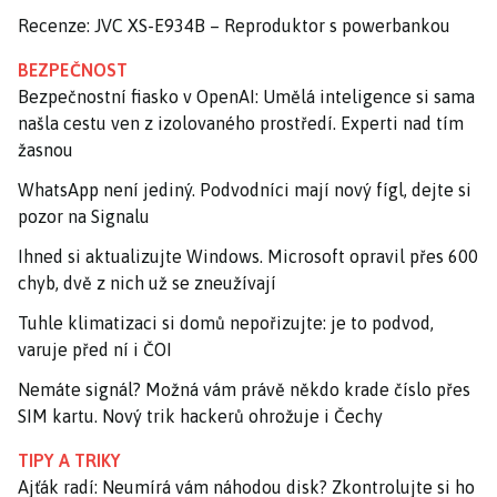
Recenze: JVC XS-E934B – Reproduktor s powerbankou
BEZPEČNOST
Bezpečnostní fiasko v OpenAI: Umělá inteligence si sama
našla cestu ven z izolovaného prostředí. Experti nad tím
žasnou
WhatsApp není jediný. Podvodníci mají nový fígl, dejte si
pozor na Signalu
Ihned si aktualizujte Windows. Microsoft opravil přes 600
chyb, dvě z nich už se zneužívají
Tuhle klimatizaci si domů nepořizujte: je to podvod,
varuje před ní i ČOI
Nemáte signál? Možná vám právě někdo krade číslo přes
SIM kartu. Nový trik hackerů ohrožuje i Čechy
TIPY A TRIKY
Ajťák radí: Neumírá vám náhodou disk? Zkontrolujte si ho