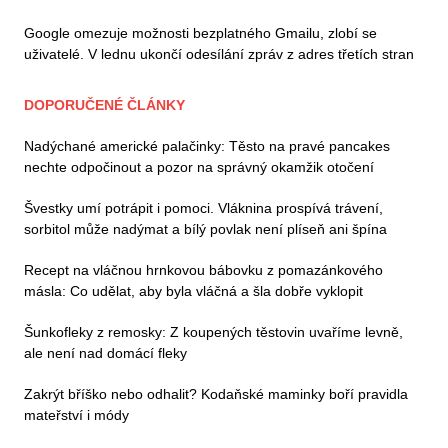
Google omezuje možnosti bezplatného Gmailu, zlobí se
uživatelé. V lednu ukončí odesílání zpráv z adres třetích stran
DOPORUČENÉ ČLÁNKY
Nadýchané americké palačinky: Těsto na pravé pancakes
nechte odpočinout a pozor na správný okamžik otočení
Švestky umí potrápit i pomoci. Vláknina prospívá trávení,
sorbitol může nadýmat a bílý povlak není plíseň ani špína
Recept na vláčnou hrnkovou bábovku z pomazánkového
másla: Co udělat, aby byla vláčná a šla dobře vyklopit
Šunkofleky z remosky: Z koupených těstovin uvaříme levně,
ale není nad domácí fleky
Zakrýt bříško nebo odhalit? Kodaňské maminky boří pravidla
mateřství i módy