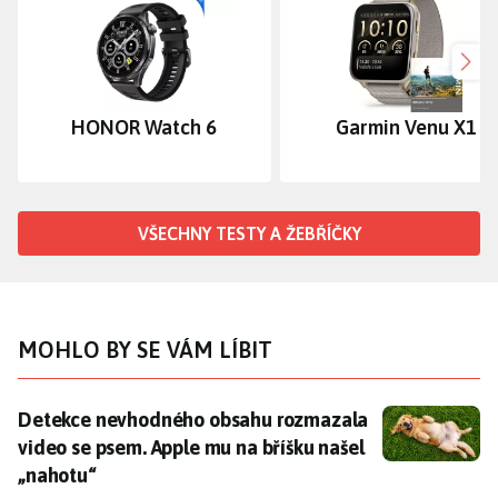
Dalš
HONOR Watch 6
Garmin Venu X1
VŠECHNY TESTY A ŽEBŘÍČKY
MOHLO BY SE VÁM LÍBIT
Detekce nevhodného obsahu rozmazala video se psem.
Detekce nevhodného obsahu rozmazala
video se psem. Apple mu na bříšku našel
„nahotu“