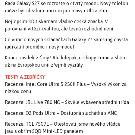
Řada Galaxy S27 se rozroste o čtvrtý model. Nový telefon
může být ideálním mixem pro masy i Ultra elitu
Nejlepším 3D tiskárnám vládne česká značka. V
porovnání vítězí kvalitou, ale levná rozhodně není
Co víme o nových skládačkách Galaxy Z? Samsung chystá
radikální proměnu i nový model
Konec zásilek z Číny? Ale kdepak, e-shopy Temu a Shein
už na Evropskou unii zřejmě vyzrály
TESTY A ŽEBŘÍČKY
Recenze: Intel Core Ultra 5 250K Plus – Vysoký výkon za
nízkou cenu
Recenze: JBL Live 780 NC – Skvěle vybavená střední třída
Recenze: O2 Pods Ultra – Dostupná sluchátka s ANC
Recenze: TCL 75C7L – Otestovali jsme nového vládce
jasu s obřím SQD Mini-LED panelem