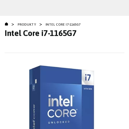
Přejít
k
hlavnímu
>
>
obsahu
PRODUKTY
INTEL CORE I7-1165G7
Intel Core i7-1165G7