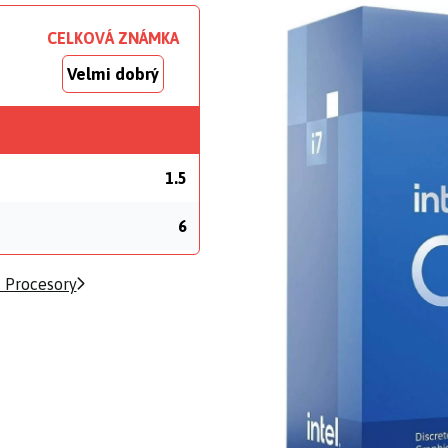
CELKOVÁ ZNÁMKA
Velmi dobrý
1.5
6
 Procesory