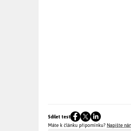
Sdílet test
Máte k článku připomínku?
Napište ná