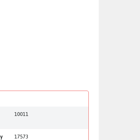
10011
py
17573