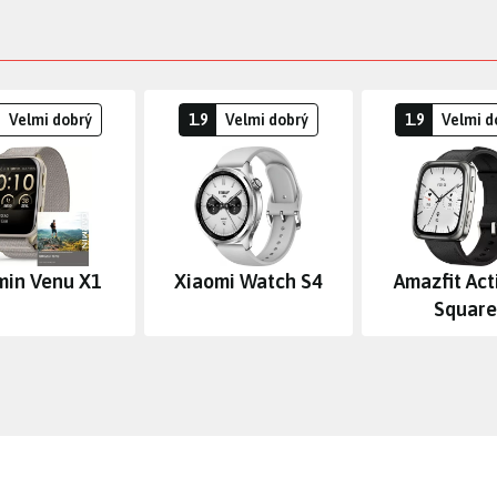
Velmi dobrý
1.9
Velmi dobrý
1.9
Velmi d
min Venu X1
Xiaomi Watch S4
Amazfit Act
Square