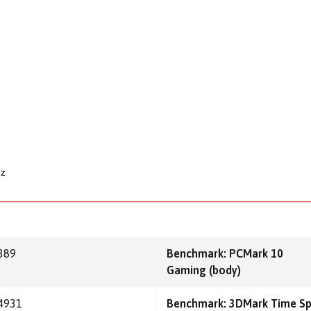
cz
389
Benchmark: PCMark 10
Gaming (body)
4931
Benchmark: 3DMark Time S