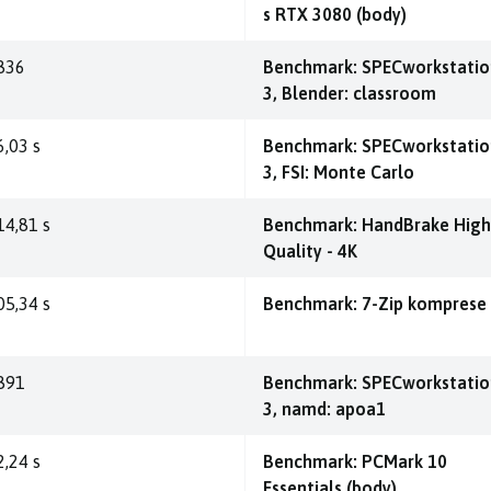
s RTX 3080 (body)
836
Benchmark: SPECworkstatio
3, Blender: classroom
6,03 s
Benchmark: SPECworkstatio
3, FSI: Monte Carlo
14,81 s
Benchmark: HandBrake High
Quality - 4K
05,34 s
Benchmark: 7-Zip komprese
891
Benchmark: SPECworkstatio
3, namd: apoa1
2,24 s
Benchmark: PCMark 10
Essentials (body)