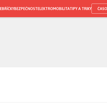
EBŘÍČKY
BEZPEČNOST
ELEKTROMOBILITA
TIPY A TRIKY
ČASO