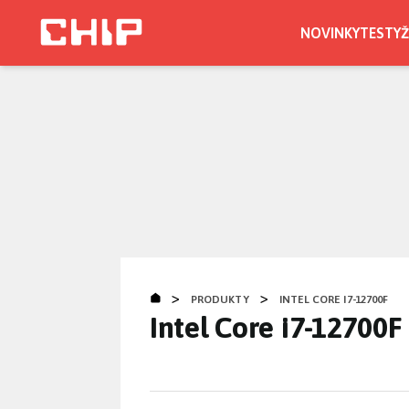
Přejít
k
NOVINKY
TESTY
Ž
hlavnímu
obsahu
>
>
PRODUKTY
INTEL CORE I7-12700F
Intel Core i7-12700F