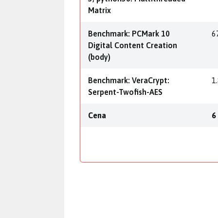
Matrix
Benchmark: PCMark 10
6
Digital Content Creation
(body)
Benchmark: VeraCrypt:
1
Serpent-Twofish-AES
Cena
6