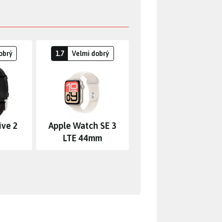
obrý
1.7
Velmi dobrý
ive 2
Apple Watch SE 3
LTE 44mm