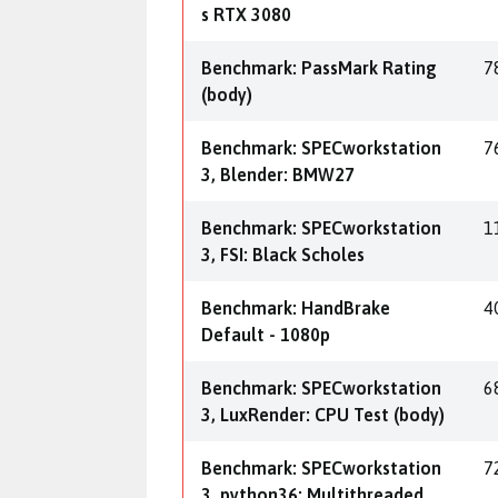
s RTX 3080
Benchmark: PassMark Rating
7
(body)
Benchmark: SPECworkstation
7
3, Blender: BMW27
Benchmark: SPECworkstation
1
3, FSI: Black Scholes
Benchmark: HandBrake
4
Default - 1080p
Benchmark: SPECworkstation
6
3, LuxRender: CPU Test (body)
Benchmark: SPECworkstation
7
3, python36: Multithreaded