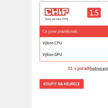
1.5
Co jsme známkovali
Výkon CPU
Výkon GPU
33. v pořadí
hodnocení
KOUPIT NA HEURECE