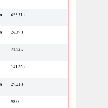
n
653,31 s
n
26,39 s
71,13 s
141,20 s
n
29,11 s
9853