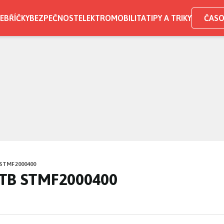
EBŘÍČKY
BEZPEČNOST
ELEKTROMOBILITA
TIPY A TRIKY
ČASO
 STMF2000400
2TB STMF2000400