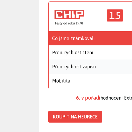
1.5
Co jsme známkovali
Přen. rychlost čtení
Přen. rychlost zápisu
Mobilita
6. v pořadí
hodnocení Exte
KOUPIT NA HEURECE