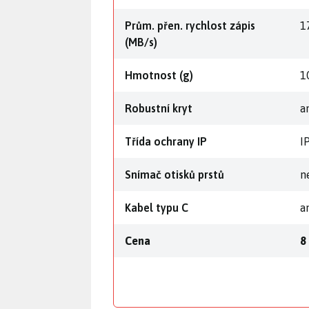
Prům. přen. rychlost zápis
1
(MB/s)
Hmotnost (g)
1
Robustní kryt
a
Třída ochrany IP
I
Snímač otisků prstů
n
Kabel typu C
a
Cena
8