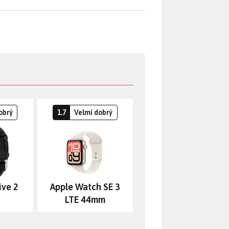
obrý
1.7
Velmi dobrý
ive 2
Apple Watch SE 3
LTE 44mm