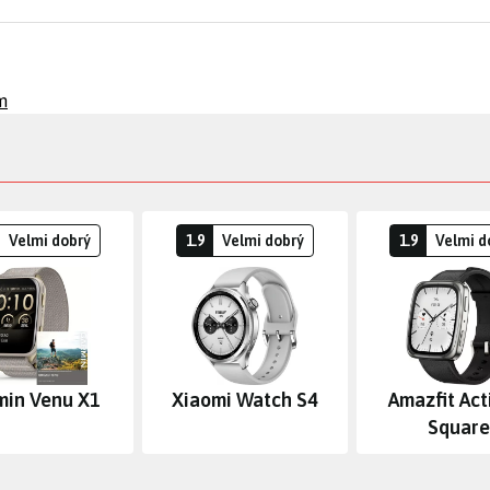
m
Velmi dobrý
1.9
Velmi dobrý
1.9
Velmi d
min Venu X1
Xiaomi Watch S4
Amazfit Act
Square