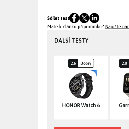
Sdílet test
Máte k článku připomínku?
Napište ná
DALŠÍ TESTY
2.6
Dobrý
2.0
HONOR Watch 6
Gar