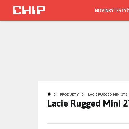
Přejít
k
NOVINKY
TESTY
Ž
hlavnímu
obsahu
>
>
PRODUKTY
LACIE RUGGED MINI 2TB
Lacie Rugged Mini 