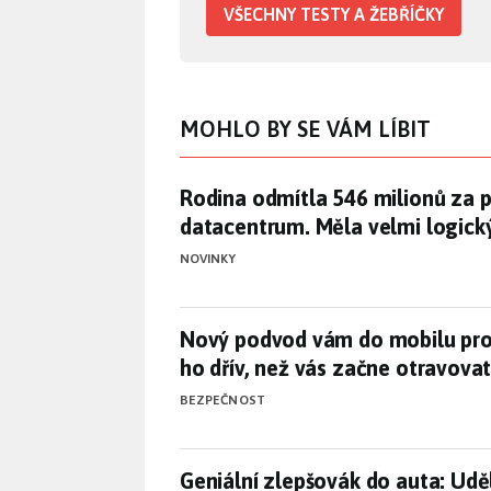
VŠECHNY TESTY A ŽEBŘÍČKY
MOHLO BY SE VÁM LÍBIT
Rodina odmítla 546 milionů za 
Rodina odmítla 546 milionů za p
datacentrum. Měla velmi logic
NOVINKY
Nový podvod vám do mobilu prop
Nový podvod vám do mobilu prop
ho dřív, než vás začne otravova
BEZPEČNOST
Geniální zlepšovák do auta: Udě
Geniální zlepšovák do auta: Uděl