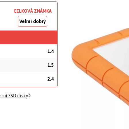
CELKOVÁ ZNÁMKA
Velmi dobrý
1.4
1.5
2.4
rní SSD disky