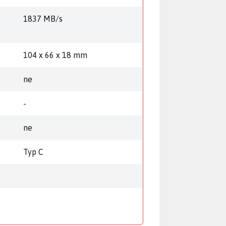
1837 MB/s
)
104 x 66 x 18 mm
ne
-
ne
Typ C