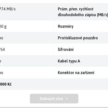
774 MB/s
Prům. přen. rychlost
dlouhodobého zápisu (MB/s
00 g
Rozměry
no
Protiskluzové pouzdro
P54
Šifrování
e
Kabel typu A
no
Konektor na zařízení
 000 Kč
Zobrazit více