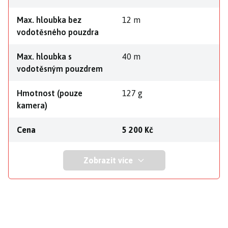
Max. hloubka bez
12 m
vodotěsného pouzdra
Max. hloubka s
40 m
vodotěsným pouzdrem
Hmotnost (pouze
127 g
kamera)
Cena
5 200 Kč
Zobrazit více