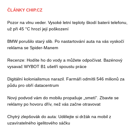
ČLÁNKY CHIP.CZ
Pozor na vlnu veder. Vysoké letní teploty škodí baterii telefonu,
už při 45 °C hrozí její poškození
BMW porušilo starý slib. Po nastartování auta na vás vyskočí
reklama se Spider-Manem
Recenze: Hodíte ho do vody a můžete odpočívat. Bazénový
vysavač WYBOT B1 ušetří spoustu práce
Digitální kolonialismus narazil. Farmáři odmítli 546 milionů za
půdu pro obří datacentrum
Nový podvod vám do mobilu propašuje „smetí“. Zbavte se
reklamy po hovoru dřív, než vás začne otravovat
Chytrý zlepšovák do auta: Udělejte si držák na mobil z
uzavíratelného igelitového sáčku