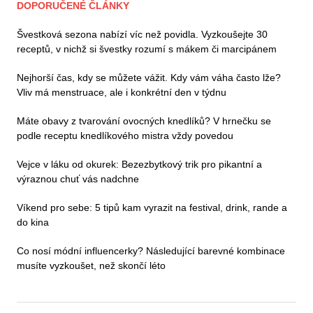
DOPORUČENÉ ČLÁNKY
Švestková sezona nabízí víc než povidla. Vyzkoušejte 30
receptů, v nichž si švestky rozumí s mákem či marcipánem
Nejhorší čas, kdy se můžete vážit. Kdy vám váha často lže?
Vliv má menstruace, ale i konkrétní den v týdnu
Máte obavy z tvarování ovocných knedlíků? V hrnečku se
podle receptu knedlíkového mistra vždy povedou
Vejce v láku od okurek: Bezezbytkový trik pro pikantní a
výraznou chuť vás nadchne
Víkend pro sebe: 5 tipů kam vyrazit na festival, drink, rande a
do kina
Co nosí módní influencerky? Následující barevné kombinace
musíte vyzkoušet, než skončí léto