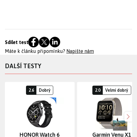
Sdílet test
Máte k článku připomínku?
Napište nám
DALŠÍ TESTY
2.6
Dobrý
2.0
Velmi dobrý
Dalš
HONOR Watch 6
Garmin Venu X1