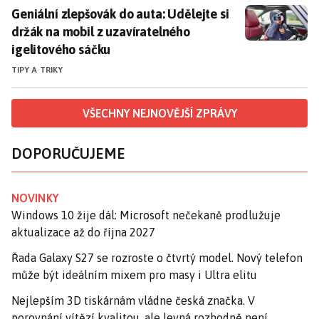
Geniální zlepšovák do auta: Udělejte si držák na mobi
Geniální zlepšovák do auta: Udělejte si
držák na mobil z uzavíratelného
igelitového sáčku
TIPY A TRIKY
VŠECHNY NEJNOVĚJŠÍ ZPRÁVY
DOPORUČUJEME
NOVINKY
Windows 10 žije dál: Microsoft nečekaně prodlužuje
aktualizace až do října 2027
Řada Galaxy S27 se rozroste o čtvrtý model. Nový telefon
může být ideálním mixem pro masy i Ultra elitu
Nejlepším 3D tiskárnám vládne česká značka. V
porovnání vítězí kvalitou, ale levná rozhodně není