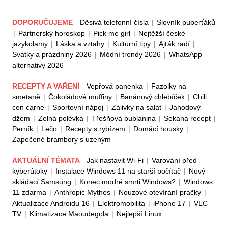
DOPORUČUJEME
Děsivá telefonní čísla
|
Slovník puberťáků
|
Partnerský horoskop
|
Pick me girl
|
Nejtěžší české
jazykolamy
|
Láska a vztahy
|
Kulturní tipy
|
Ajťák radí
|
Svátky a prázdniny 2026
|
Módní trendy 2026
|
WhatsApp
alternativy 2026
RECEPTY A VAŘENÍ
Vepřová panenka
|
Fazolky na
smetaně
|
Čokoládové muffiny
|
Banánový chlebíček
|
Chili
con carne
|
Sportovní nápoj
|
Zálivky na salát
|
Jahodový
džem
|
Zelná polévka
|
Třešňová bublanina
|
Sekaná recept
|
Perník
|
Lečo
|
Recepty s rybízem
|
Domácí housky
|
Zapečené brambory s uzeným
AKTUÁLNÍ TÉMATA
Jak nastavit Wi-Fi
|
Varování před
kyberútoky
|
Instalace Windows 11 na starší počítač
|
Nový
skládací Samsung
|
Konec modré smrti Windows?
|
Windows
11 zdarma
|
Anthropic Mythos
|
Nouzové otevírání pračky
|
Aktualizace Androidu 16
|
Elektromobilita
|
iPhone 17
|
VLC
TV
|
Klimatizace Maoudegola
|
Nejlepší Linux