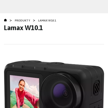
Přejít
k
hlavnímu
>
>
obsahu
PRODUKTY
LAMAX W10.1
Lamax W10.1