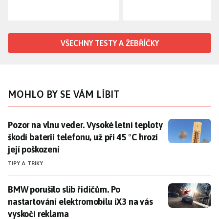
VŠECHNY TESTY A ŽEBŘÍČKY
MOHLO BY SE VÁM LÍBIT
Pozor na vlnu veder. Vysoké letní teploty škodí baterii 
Pozor na vlnu veder. Vysoké letní teploty
škodí baterii telefonu, už při 45 °C hrozí
její poškození
TIPY A TRIKY
BMW porušilo slib řidičům. Po nastartování elektromo
BMW porušilo slib řidičům. Po
nastartování elektromobilu iX3 na vás
vyskočí reklama