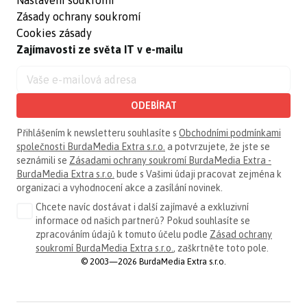
Zásady ochrany soukromí
Cookies zásady
Zajímavosti ze světa IT v e-mailu
ODEBÍRAT
Přihlášením k newsletteru souhlasíte s
Obchodními podmínkami
společnosti BurdaMedia Extra s.r.o.
a potvrzujete, že jste se
seznámili se
Zásadami ochrany soukromí BurdaMedia Extra -
BurdaMedia Extra s.r.o.
bude s Vašimi údaji pracovat zejména k
organizaci a vyhodnocení akce a zasílání novinek.
Chcete navíc dostávat i další zajímavé a exkluzivní
informace od našich partnerů? Pokud souhlasíte se
zpracováním údajů k tomuto účelu podle
Zásad ochrany
soukromí BurdaMedia Extra s.r.o.
, zaškrtněte toto pole.
© 2003—2026 BurdaMedia Extra s.r.o.