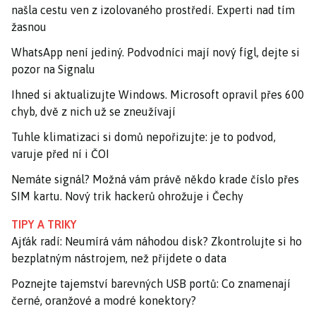
našla cestu ven z izolovaného prostředí. Experti nad tím
žasnou
WhatsApp není jediný. Podvodníci mají nový fígl, dejte si
pozor na Signalu
Ihned si aktualizujte Windows. Microsoft opravil přes 600
chyb, dvě z nich už se zneužívají
Tuhle klimatizaci si domů nepořizujte: je to podvod,
varuje před ní i ČOI
Nemáte signál? Možná vám právě někdo krade číslo přes
SIM kartu. Nový trik hackerů ohrožuje i Čechy
TIPY A TRIKY
Ajťák radí: Neumírá vám náhodou disk? Zkontrolujte si ho
bezplatným nástrojem, než přijdete o data
Poznejte tajemství barevných USB portů: Co znamenají
černé, oranžové a modré konektory?