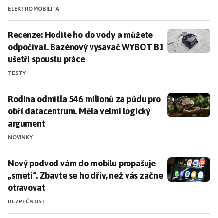
ELEKTROMOBILITA
Recenze: Hodíte ho do vody a můžete odpočívat. Baz
Recenze: Hodíte ho do vody a můžete
odpočívat. Bazénový vysavač WYBOT B1
ušetří spoustu práce
TESTY
Rodina odmítla 546 milionů za půdu pro obří datacen
Rodina odmítla 546 milionů za půdu pro
obří datacentrum. Měla velmi logický
argument
NOVINKY
Nový podvod vám do mobilu propašuje „smetí“. Zbavte 
Nový podvod vám do mobilu propašuje
„smetí“. Zbavte se ho dřív, než vás začne
otravovat
BEZPEČNOST