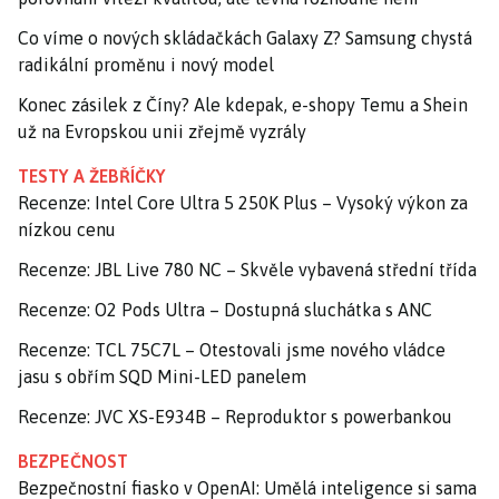
Co víme o nových skládačkách Galaxy Z? Samsung chystá
radikální proměnu i nový model
Konec zásilek z Číny? Ale kdepak, e-shopy Temu a Shein
už na Evropskou unii zřejmě vyzrály
TESTY A ŽEBŘÍČKY
Recenze: Intel Core Ultra 5 250K Plus – Vysoký výkon za
nízkou cenu
Recenze: JBL Live 780 NC – Skvěle vybavená střední třída
Recenze: O2 Pods Ultra – Dostupná sluchátka s ANC
Recenze: TCL 75C7L – Otestovali jsme nového vládce
jasu s obřím SQD Mini-LED panelem
Recenze: JVC XS-E934B – Reproduktor s powerbankou
BEZPEČNOST
Bezpečnostní fiasko v OpenAI: Umělá inteligence si sama