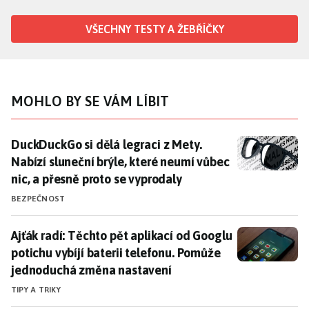
VŠECHNY TESTY A ŽEBŘÍČKY
MOHLO BY SE VÁM LÍBIT
DuckDuckGo si dělá legraci z Mety. Nabízí sluneční br
DuckDuckGo si dělá legraci z Mety.
Nabízí sluneční brýle, které neumí vůbec
nic, a přesně proto se vyprodaly
BEZPEČNOST
Ajťák radí: Těchto pět aplikací od Googlu potichu vy
Ajťák radí: Těchto pět aplikací od Googlu
potichu vybíjí baterii telefonu. Pomůže
jednoduchá změna nastavení
TIPY A TRIKY