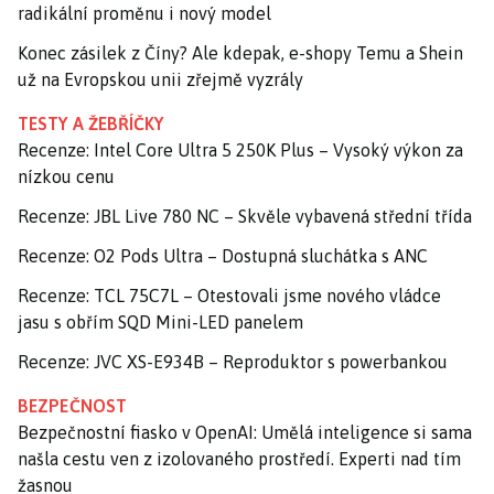
radikální proměnu i nový model
Konec zásilek z Číny? Ale kdepak, e-shopy Temu a Shein
už na Evropskou unii zřejmě vyzrály
TESTY A ŽEBŘÍČKY
Recenze: Intel Core Ultra 5 250K Plus – Vysoký výkon za
nízkou cenu
Recenze: JBL Live 780 NC – Skvěle vybavená střední třída
Recenze: O2 Pods Ultra – Dostupná sluchátka s ANC
Recenze: TCL 75C7L – Otestovali jsme nového vládce
jasu s obřím SQD Mini-LED panelem
Recenze: JVC XS-E934B – Reproduktor s powerbankou
BEZPEČNOST
Bezpečnostní fiasko v OpenAI: Umělá inteligence si sama
našla cestu ven z izolovaného prostředí. Experti nad tím
žasnou