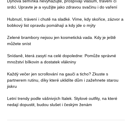
Dýňová semínka nevyhazujte, prospívají vlasům, trávení či
srdci. Upravte je a využijte jako zdravou svačinu i do vaření
Hubnutí, trávení i chutě na sladké. Víme, kdy skořice, zázvor a
bobkový list opravdu pomáhají a kdy jde o mýty
Zelené brambory nejsou jen kosmetická vada. Kdy je ještě
můžete sníst
Snídaně, která zasytí na celé dopoledne: Pomůže správné
množství bílkovin a dostatek vlákniny
Každý večer jen scrollování na gauči a ticho? Zkuste s
partnerem rutinu, díky které uklidíte dům i zažehnete starou
jiskru
Letní trendy podle vášnivých Italek. Stylové outfity, na které
nedají dopustit, budou slušet i českým ženám