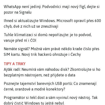
WhatsApp není jediný. Podvodníci mají nový fígl, dejte si
pozor na Signalu
Ihned si aktualizujte Windows. Microsoft opravil přes 600
chyb, dvě z nich už se zneužívají
Tuhle klimatizaci si domů nepořizujte: je to podvod,
varuje před ní i ČOI
Nemáte signál? Možná vám právě někdo krade číslo přes
SIM kartu. Nový trik hackerů ohrožuje i Čechy
TIPY A TRIKY
Ajťák radí: Neumírá vám náhodou disk? Zkontrolujte si ho
bezplatným nástrojem, než přijdete o data
Poznejte tajemství barevných USB portů: Co znamenají
černé, oranžové a modré konektory?
Programátor si řekl dost a sám vyvinul nový nástroj. Tak
dobrý čistič Windows tu ještě nebyl