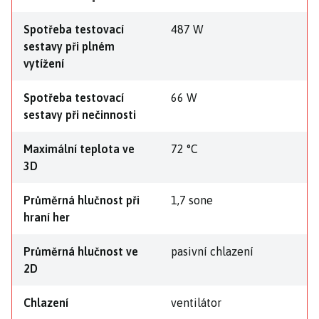
Spotřeba testovací
487 W
sestavy při plném
vytížení
Spotřeba testovací
66 W
sestavy při nečinnosti
Maximální teplota ve
72 °C
3D
Průměrná hlučnost při
1,7 sone
hraní her
Průměrná hlučnost ve
pasivní chlazení
2D
Chlazení
ventilátor