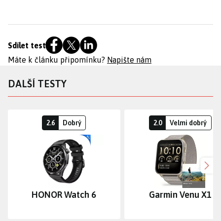
Sdílet test
Máte k článku připomínku?
Napište nám
DALŠÍ TESTY
2.6
Dobrý
2.0
Velmi dobrý
Dalš
HONOR Watch 6
Garmin Venu X1