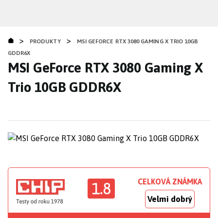
Přejít
k
hlavnímu
>
>
obsahu
PRODUKTY
MSI GEFORCE RTX 3080 GAMING X TRIO 10GB
GDDR6X
MSI GeForce RTX 3080 Gaming X
Trio 10GB GDDR6X
CELKOVÁ ZNÁMKA
1.8
Velmi dobrý