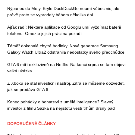
Rýpanec do Mety. Brýle DuckDuckGo neumí vůbec nic, ale
právě proto se vyprodaly během několika dní
Ajťák radí: Některé aplikace od Googlu umí vyždímat baterii
telefonu. Omezte jejich práci na pozadí
Téměř dokonalé chytré hodinky. Nová generace Samsung
Galaxy Watch Ultra2 odstranila nedostatky svého předchůdce
GTA 6 míří exkluzivně na Netflix. Na konci srpna se tam objeví
velká ukázka
Z Xboxu se stal investiční nástroj. Zítra se můžeme dozvědět,
jak se prodává GTA 6
Konec pohádky o bohatství z umělé inteligence? Slavný
investor z filmu Sázka na nejistotu věští trhům drsný pád
DOPORUČENÉ ČLÁNKY