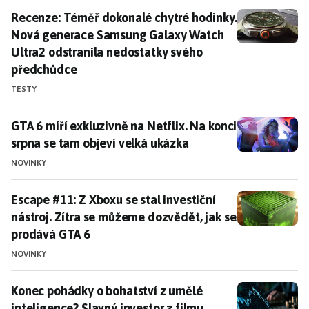
Recenze: Téměř dokonalé chytré hodinky. Nová gener
Recenze: Téměř dokonalé chytré hodinky.
Nová generace Samsung Galaxy Watch
Ultra2 odstranila nedostatky svého
předchůdce
TESTY
GTA 6 míří exkluzivně na Netflix. Na konci srpna se t
GTA 6 míří exkluzivně na Netflix. Na konci
srpna se tam objeví velká ukázka
NOVINKY
Escape #11: Z Xboxu se stal investiční nástroj. Zítra
Escape #11: Z Xboxu se stal investiční
nástroj. Zítra se můžeme dozvědět, jak se
prodává GTA 6
NOVINKY
Konec pohádky o bohatství z umělé inteligence? Slavný
Konec pohádky o bohatství z umělé
inteligence? Slavný investor z filmu