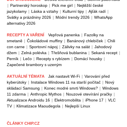
|
Partnerský horoskop
|
Pick me girl
|
Nejtěžší české
jazykolamy
|
Láska a vztahy
|
Kulturní tipy
|
Ajťák radí
|
Svátky a prázdniny 2026
|
Módní trendy 2026
|
WhatsApp
alternativy 2026
RECEPTY A VAŘENÍ
Vepřová panenka
|
Fazolky na
smetaně
|
Čokoládové muffiny
|
Banánový chlebíček
|
Chili
con carne
|
Sportovní nápoj
|
Zálivky na salát
|
Jahodový
džem
|
Zelná polévka
|
Třešňová bublanina
|
Sekaná recept
|
Perník
|
Lečo
|
Recepty s rybízem
|
Domácí housky
|
Zapečené brambory s uzeným
AKTUÁLNÍ TÉMATA
Jak nastavit Wi-Fi
|
Varování před
kyberútoky
|
Instalace Windows 11 na starší počítač
|
Nový
skládací Samsung
|
Konec modré smrti Windows?
|
Windows
11 zdarma
|
Anthropic Mythos
|
Nouzové otevírání pračky
|
Aktualizace Androidu 16
|
Elektromobilita
|
iPhone 17
|
VLC
TV
|
Klimatizace Maoudegola
|
Nejlepší Linux
ČLÁNKY CHIP.CZ