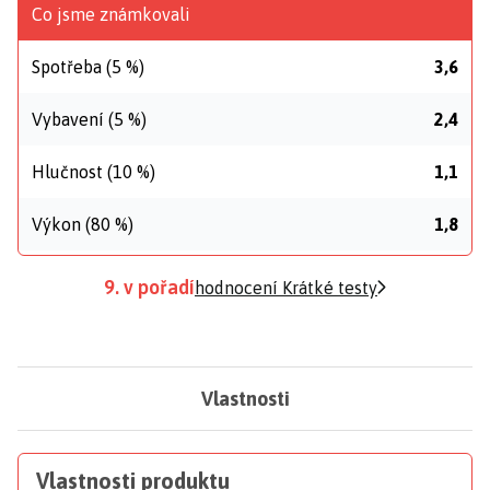
Co jsme známkovali
Spotřeba (5 %)
3,6
Vybavení (5 %)
2,4
Hlučnost (10 %)
1,1
Výkon (80 %)
1,8
9. v pořadí
hodnocení Krátké testy
Vlastnosti
Vlastnosti produktu