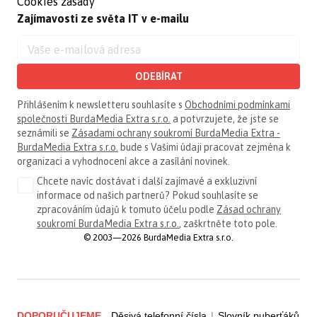
Cookies zásady
Zajímavosti ze světa IT v e-mailu
ODEBÍRAT
Přihlášením k newsletteru souhlasíte s
Obchodními podmínkami
společnosti BurdaMedia Extra s.r.o.
a potvrzujete, že jste se
seznámili se
Zásadami ochrany soukromí BurdaMedia Extra -
BurdaMedia Extra s.r.o.
bude s Vašimi údaji pracovat zejména k
organizaci a vyhodnocení akce a zasílání novinek.
Chcete navíc dostávat i další zajímavé a exkluzivní
informace od našich partnerů? Pokud souhlasíte se
zpracováním údajů k tomuto účelu podle
Zásad ochrany
soukromí BurdaMedia Extra s.r.o.
, zaškrtněte toto pole.
© 2003—2026 BurdaMedia Extra s.r.o.
DOPORUČUJEME
Děsivá telefonní čísla
|
Slovník puberťáků