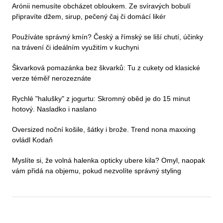
Arónii nemusíte obcházet obloukem. Ze svíravých bobulí
připravíte džem, sirup, pečený čaj či domácí likér
Používáte správný kmín? Český a římský se liší chutí, účinky
na trávení či ideálním využitím v kuchyni
Škvarková pomazánka bez škvarků: Tu z cukety od klasické
verze téměř nerozeznáte
Rychlé "halušky" z jogurtu: Skromný oběd je do 15 minut
hotový. Nasladko i naslano
Oversized noční košile, šátky i brože. Trend nona maxxing
ovládl Kodaň
Myslíte si, že volná halenka opticky ubere kila? Omyl, naopak
vám přidá na objemu, pokud nezvolíte správný styling