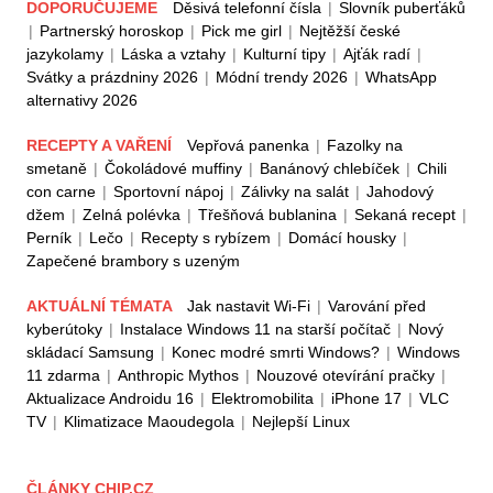
DOPORUČUJEME
Děsivá telefonní čísla
|
Slovník puberťáků
|
Partnerský horoskop
|
Pick me girl
|
Nejtěžší české
jazykolamy
|
Láska a vztahy
|
Kulturní tipy
|
Ajťák radí
|
Svátky a prázdniny 2026
|
Módní trendy 2026
|
WhatsApp
alternativy 2026
RECEPTY A VAŘENÍ
Vepřová panenka
|
Fazolky na
smetaně
|
Čokoládové muffiny
|
Banánový chlebíček
|
Chili
con carne
|
Sportovní nápoj
|
Zálivky na salát
|
Jahodový
džem
|
Zelná polévka
|
Třešňová bublanina
|
Sekaná recept
|
Perník
|
Lečo
|
Recepty s rybízem
|
Domácí housky
|
Zapečené brambory s uzeným
AKTUÁLNÍ TÉMATA
Jak nastavit Wi-Fi
|
Varování před
kyberútoky
|
Instalace Windows 11 na starší počítač
|
Nový
skládací Samsung
|
Konec modré smrti Windows?
|
Windows
11 zdarma
|
Anthropic Mythos
|
Nouzové otevírání pračky
|
Aktualizace Androidu 16
|
Elektromobilita
|
iPhone 17
|
VLC
TV
|
Klimatizace Maoudegola
|
Nejlepší Linux
ČLÁNKY CHIP.CZ