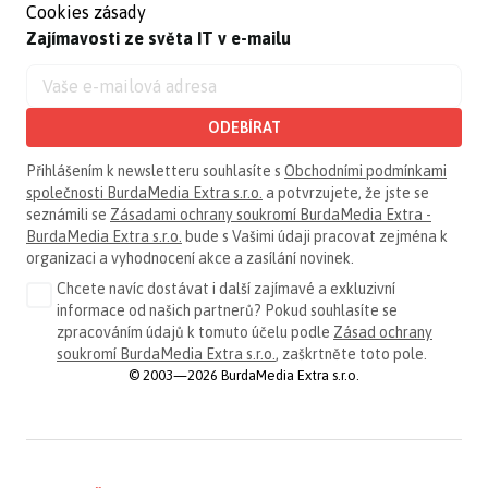
Cookies zásady
Zajímavosti ze světa IT v e-mailu
ODEBÍRAT
Přihlášením k newsletteru souhlasíte s
Obchodními podmínkami
společnosti BurdaMedia Extra s.r.o.
a potvrzujete, že jste se
seznámili se
Zásadami ochrany soukromí BurdaMedia Extra -
BurdaMedia Extra s.r.o.
bude s Vašimi údaji pracovat zejména k
organizaci a vyhodnocení akce a zasílání novinek.
Chcete navíc dostávat i další zajímavé a exkluzivní
informace od našich partnerů? Pokud souhlasíte se
zpracováním údajů k tomuto účelu podle
Zásad ochrany
soukromí BurdaMedia Extra s.r.o.
, zaškrtněte toto pole.
© 2003—2026 BurdaMedia Extra s.r.o.