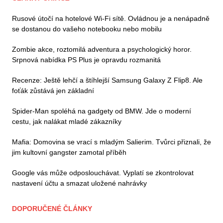
Rusové útočí na hotelové Wi-Fi sítě. Ovládnou je a nenápadně
se dostanou do vašeho notebooku nebo mobilu
Zombie akce, roztomilá adventura a psychologický horor.
Srpnová nabídka PS Plus je opravdu rozmanitá
Recenze: Ještě lehčí a štíhlejší Samsung Galaxy Z Flip8. Ale
foťák zůstává jen základní
Spider-Man spoléhá na gadgety od BMW. Jde o moderní
cestu, jak nalákat mladé zákazníky
Mafia: Domovina se vrací s mladým Salierim. Tvůrci přiznali, že
jim kultovní gangster zamotal příběh
Google vás může odposlouchávat. Vyplatí se zkontrolovat
nastavení účtu a smazat uložené nahrávky
DOPORUČENÉ ČLÁNKY