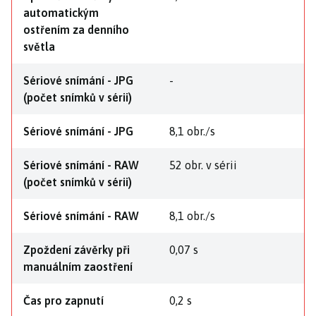
automatickým
ostřením za denního
světla
Sériové snímání - JPG
-
(počet snímků v sérii)
Sériové snímání - JPG
8,1 obr./s
Sériové snímání - RAW
52 obr. v sérii
(počet snímků v sérii)
Sériové snímání - RAW
8,1 obr./s
Zpoždení závěrky při
0,07 s
manuálním zaostření
Čas pro zapnutí
0,2 s