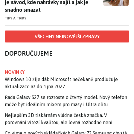
je návod, kde nahrávky najít a jak je
snadno smazat
TIPY A TRIKY
VŠECHNY NEJNOVĚJŠÍ ZPRÁVY
DOPORUČUJEME
NOVINKY
Windows 10 žije dál: Microsoft nečekaně prodlužuje
aktualizace až do října 2027
Řada Galaxy S27 se rozroste o čtvrtý model. Nový telefon
může být ideálním mixem pro masy i Ultra elitu
Nejlepším 3D tiskárnám vládne česká značka. V
porovnání vítězí kvalitou, ale levná rozhodně není
Co víme o nových skládačkách Galaxy Z? Samsung chystá