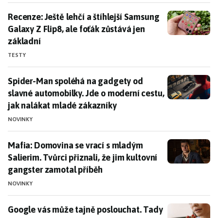
Recenze: Ještě lehčí a štíhlejší Samsung Galaxy Z Flip8
Recenze: Ještě lehčí a štíhlejší Samsung
Galaxy Z Flip8, ale foťák zůstává jen
základní
TESTY
Spider-Man spoléhá na gadgety od slavné automobilky
Spider-Man spoléhá na gadgety od
slavné automobilky. Jde o moderní cestu,
jak nalákat mladé zákazníky
NOVINKY
Mafia: Domovina se vrací s mladým Salierim. Tvůrci př
Mafia: Domovina se vrací s mladým
Salierim. Tvůrci přiznali, že jim kultovní
gangster zamotal příběh
NOVINKY
Google vás může tajně poslouchat. Tady je návod, kde
Google vás může tajně poslouchat. Tady