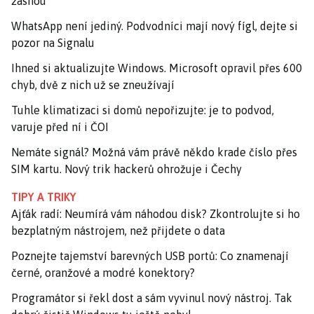
žasnou
WhatsApp není jediný. Podvodníci mají nový fígl, dejte si
pozor na Signalu
Ihned si aktualizujte Windows. Microsoft opravil přes 600
chyb, dvě z nich už se zneužívají
Tuhle klimatizaci si domů nepořizujte: je to podvod,
varuje před ní i ČOI
Nemáte signál? Možná vám právě někdo krade číslo přes
SIM kartu. Nový trik hackerů ohrožuje i Čechy
TIPY A TRIKY
Ajťák radí: Neumírá vám náhodou disk? Zkontrolujte si ho
bezplatným nástrojem, než přijdete o data
Poznejte tajemství barevných USB portů: Co znamenají
černé, oranžové a modré konektory?
Programátor si řekl dost a sám vyvinul nový nástroj. Tak