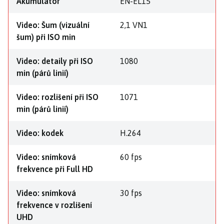
Akumulátor
EN-EL15
Video: Šum (vizuální
2,1 VN1
šum) při ISO min
Video: detaily při ISO
1080
min (párů linií)
Video: rozlišení při ISO
1071
min (párů linií)
Video: kodek
H.264
Video: snímková
60 fps
frekvence při Full HD
Video: snímková
30 fps
frekvence v rozlišení
UHD