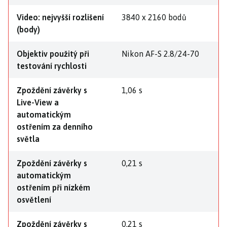
Video: nejvyšší rozlišení
3840 x 2160 bodů
(body)
Objektiv použitý při
Nikon AF-S 2.8/24-70
testování rychlosti
Zpoždění závěrky s
1,06 s
Live-View a
automatickým
ostřením za denního
světla
Zpoždění závěrky s
0,21 s
automatickým
ostřením při nízkém
osvětlení
Zpoždění závěrky s
0,21 s