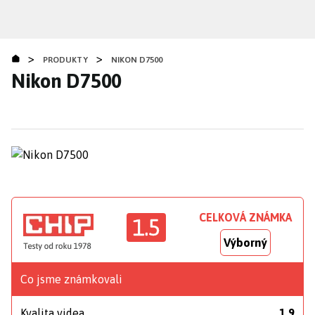
Přejít
k
hlavnímu
>
>
obsahu
PRODUKTY
NIKON D7500
Nikon D7500
CELKOVÁ ZNÁMKA
1.5
Výborný
Co jsme známkovali
Kvalita videa
1,9