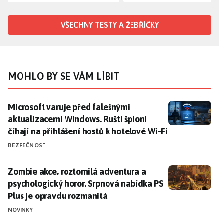
VŠECHNY TESTY A ŽEBŘÍČKY
MOHLO BY SE VÁM LÍBIT
Microsoft varuje před falešnými aktualizacemi Windows
Microsoft varuje před falešnými
aktualizacemi Windows. Ruští špioni
číhají na přihlášení hostů k hotelové Wi-Fi
BEZPEČNOST
Zombie akce, roztomilá adventura a psychologický ho
Zombie akce, roztomilá adventura a
psychologický horor. Srpnová nabídka PS
Plus je opravdu rozmanitá
NOVINKY