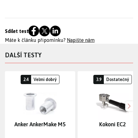
Sdílet test
Máte k článku připomínku?
Napište nám
DALŠÍ TESTY
2.4
Velmi dobrý
3.9
Dostatečný
Dalš
Anker AnkerMake M5
Kokoni EC2