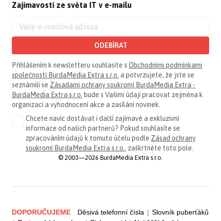
Zajímavosti ze světa IT v e-mailu
ODEBÍRAT
Přihlášením k newsletteru souhlasíte s
Obchodními podmínkami
společnosti BurdaMedia Extra s.r.o.
a potvrzujete, že jste se
seznámili se
Zásadami ochrany soukromí BurdaMedia Extra -
BurdaMedia Extra s.r.o.
bude s Vašimi údaji pracovat zejména k
organizaci a vyhodnocení akce a zasílání novinek.
Chcete navíc dostávat i další zajímavé a exkluzivní
informace od našich partnerů? Pokud souhlasíte se
zpracováním údajů k tomuto účelu podle
Zásad ochrany
soukromí BurdaMedia Extra s.r.o.
, zaškrtněte toto pole.
© 2003—2026 BurdaMedia Extra s.r.o.
DOPORUČUJEME
Děsivá telefonní čísla
|
Slovník puberťáků