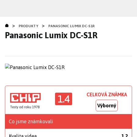
Přejít
k
hlavnímu
>
>
obsahu
PRODUKTY
PANASONIC LUMIX DC-S1R
Panasonic Lumix DC-S1R
CELKOVÁ ZNÁMKA
1.4
Výborný
Co jsme známkovali
Kvalita videa
1,2