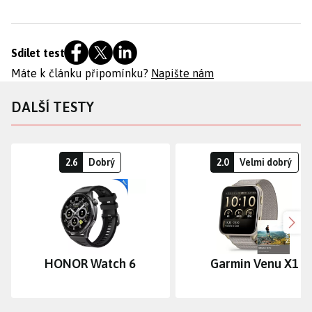
Sdílet test
Máte k článku připomínku?
Napište nám
DALŠÍ TESTY
2.6
Dobrý
2.0
Velmi dobrý
Dalš
HONOR Watch 6
Garmin Venu X1