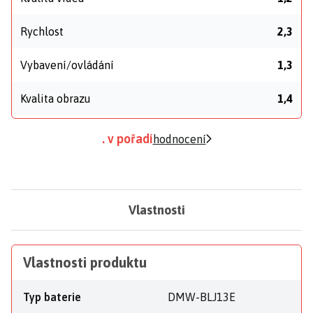
Rychlost
2,3
Vybavení/ovládání
1,3
Kvalita obrazu
1,4
. v pořadí
hodnocení
Vlastnosti
Vlastnosti produktu
Typ baterie
DMW-BLJ13E