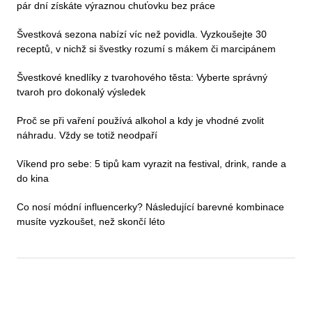
pár dní získáte výraznou chuťovku bez práce
Švestková sezona nabízí víc než povidla. Vyzkoušejte 30
receptů, v nichž si švestky rozumí s mákem či marcipánem
Švestkové knedlíky z tvarohového těsta: Vyberte správný
tvaroh pro dokonalý výsledek
Proč se při vaření používá alkohol a kdy je vhodné zvolit
náhradu. Vždy se totiž neodpaří
Víkend pro sebe: 5 tipů kam vyrazit na festival, drink, rande a
do kina
Co nosí módní influencerky? Následující barevné kombinace
musíte vyzkoušet, než skončí léto