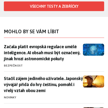
VŠECHNY TESTY A ŽEBŘÍČKY
MOHLO BY SE VÁM LÍBIT
Začala platit evropská regulace umělé inteligence. A
Začala platit evropská regulace umělé
inteligence. AI obsah musí být označený,
jinak hrozí astronomické pokuty
BEZPEČNOST
Stačil zájem jediného uživatele. Japonský vývojář při
Stačil zájem jediného uživatele. Japonský
vývojář přidá do hry češtinu, pomohl i
vřelý vztah obou zemí
NOVINKY