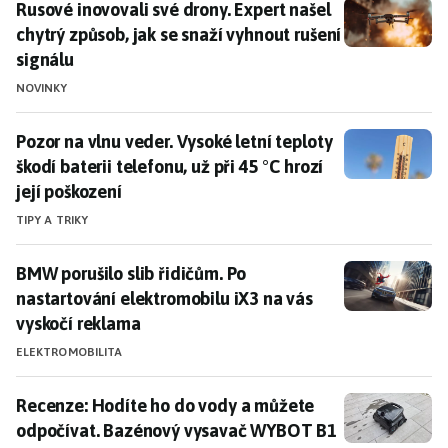
Rusové inovovali své drony. Expert našel chytrý způsob
Rusové inovovali své drony. Expert našel
chytrý způsob, jak se snaží vyhnout rušení
signálu
NOVINKY
Pozor na vlnu veder. Vysoké letní teploty škodí baterii 
Pozor na vlnu veder. Vysoké letní teploty
škodí baterii telefonu, už při 45 °C hrozí
její poškození
TIPY A TRIKY
BMW porušilo slib řidičům. Po nastartování elektromo
BMW porušilo slib řidičům. Po
nastartování elektromobilu iX3 na vás
vyskočí reklama
ELEKTROMOBILITA
Recenze: Hodíte ho do vody a můžete odpočívat. Baz
Recenze: Hodíte ho do vody a můžete
odpočívat. Bazénový vysavač WYBOT B1