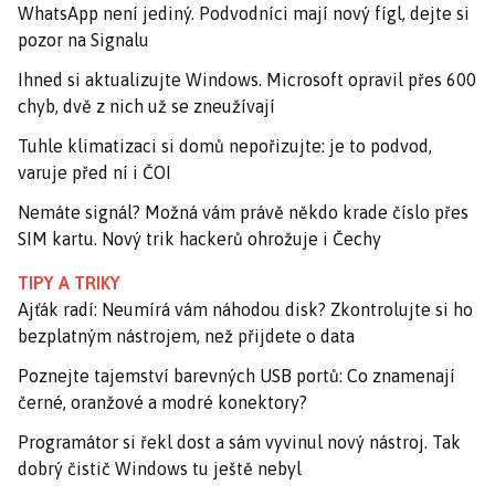
WhatsApp není jediný. Podvodníci mají nový fígl, dejte si
pozor na Signalu
Ihned si aktualizujte Windows. Microsoft opravil přes 600
chyb, dvě z nich už se zneužívají
Tuhle klimatizaci si domů nepořizujte: je to podvod,
varuje před ní i ČOI
Nemáte signál? Možná vám právě někdo krade číslo přes
SIM kartu. Nový trik hackerů ohrožuje i Čechy
TIPY A TRIKY
Ajťák radí: Neumírá vám náhodou disk? Zkontrolujte si ho
bezplatným nástrojem, než přijdete o data
Poznejte tajemství barevných USB portů: Co znamenají
černé, oranžové a modré konektory?
Programátor si řekl dost a sám vyvinul nový nástroj. Tak
dobrý čistič Windows tu ještě nebyl