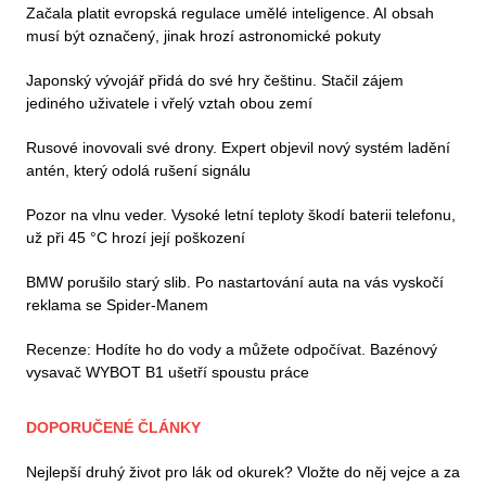
Začala platit evropská regulace umělé inteligence. AI obsah
musí být označený, jinak hrozí astronomické pokuty
Japonský vývojář přidá do své hry češtinu. Stačil zájem
jediného uživatele i vřelý vztah obou zemí
Rusové inovovali své drony. Expert objevil nový systém ladění
antén, který odolá rušení signálu
Pozor na vlnu veder. Vysoké letní teploty škodí baterii telefonu,
už při 45 °C hrozí její poškození
BMW porušilo starý slib. Po nastartování auta na vás vyskočí
reklama se Spider-Manem
Recenze: Hodíte ho do vody a můžete odpočívat. Bazénový
vysavač WYBOT B1 ušetří spoustu práce
DOPORUČENÉ ČLÁNKY
Nejlepší druhý život pro lák od okurek? Vložte do něj vejce a za