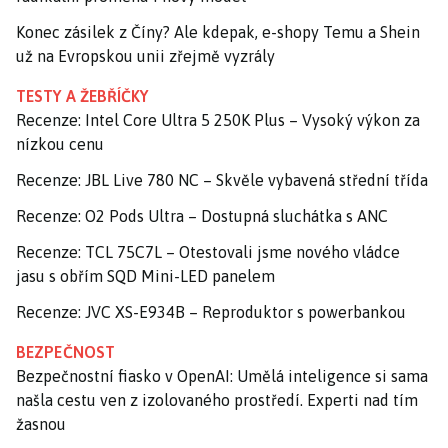
Konec zásilek z Číny? Ale kdepak, e-shopy Temu a Shein
už na Evropskou unii zřejmě vyzrály
TESTY A ŽEBŘÍČKY
Recenze: Intel Core Ultra 5 250K Plus – Vysoký výkon za
nízkou cenu
Recenze: JBL Live 780 NC – Skvěle vybavená střední třída
Recenze: O2 Pods Ultra – Dostupná sluchátka s ANC
Recenze: TCL 75C7L – Otestovali jsme nového vládce
jasu s obřím SQD Mini-LED panelem
Recenze: JVC XS-E934B – Reproduktor s powerbankou
BEZPEČNOST
Bezpečnostní fiasko v OpenAI: Umělá inteligence si sama
našla cestu ven z izolovaného prostředí. Experti nad tím
žasnou