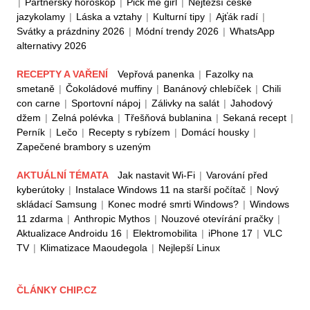
|
Partnerský horoskop
|
Pick me girl
|
Nejtěžší české
jazykolamy
|
Láska a vztahy
|
Kulturní tipy
|
Ajťák radí
|
Svátky a prázdniny 2026
|
Módní trendy 2026
|
WhatsApp
alternativy 2026
RECEPTY A VAŘENÍ
Vepřová panenka
|
Fazolky na
smetaně
|
Čokoládové muffiny
|
Banánový chlebíček
|
Chili
con carne
|
Sportovní nápoj
|
Zálivky na salát
|
Jahodový
džem
|
Zelná polévka
|
Třešňová bublanina
|
Sekaná recept
|
Perník
|
Lečo
|
Recepty s rybízem
|
Domácí housky
|
Zapečené brambory s uzeným
AKTUÁLNÍ TÉMATA
Jak nastavit Wi-Fi
|
Varování před
kyberútoky
|
Instalace Windows 11 na starší počítač
|
Nový
skládací Samsung
|
Konec modré smrti Windows?
|
Windows
11 zdarma
|
Anthropic Mythos
|
Nouzové otevírání pračky
|
Aktualizace Androidu 16
|
Elektromobilita
|
iPhone 17
|
VLC
TV
|
Klimatizace Maoudegola
|
Nejlepší Linux
ČLÁNKY CHIP.CZ