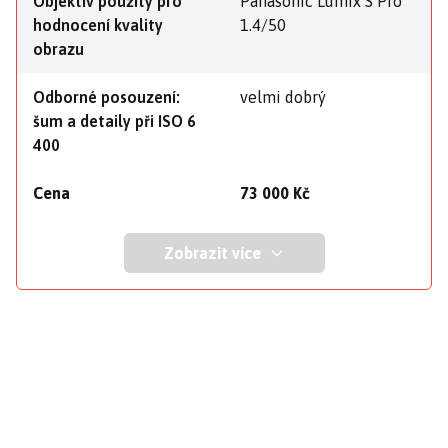
Objektiv použitý pro
Panasonic Lumix S Pro
hodnocení kvality
1.4/50
obrazu
Odborné posouzení:
velmi dobrý
šum a detaily při ISO 6
400
Cena
73 000 Kč
Zobrazit více