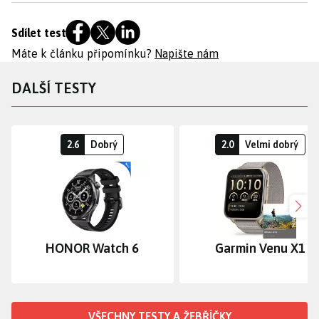
Sdílet test
Máte k článku připomínku?
Napište nám
DALŠÍ TESTY
2.6
Dobrý
2.0
Velmi dobrý
Dalš
HONOR Watch 6
Garmin Venu X1
VŠECHNY TESTY A ŽEBŘÍČKY