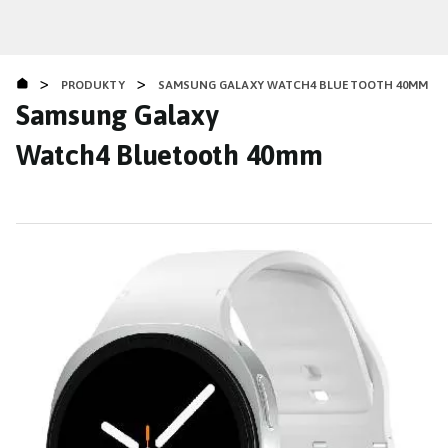
Přejít
k
hlavnímu
>
>
obsahu
PRODUKTY
SAMSUNG GALAXY WATCH4 BLUETOOTH 40MM
Samsung Galaxy
Watch4 Bluetooth 40mm