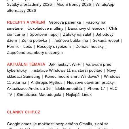
Svátky a prázdniny 2026
|
Módní trendy 2026
|
WhatsApp
alternativy 2026
RECEPTY A VAŘENÍ
Vepřová panenka
|
Fazolky na
smetaně
|
Čokoládové muffiny
|
Banánový chlebíček
|
Chili
con carne
|
Sportovní nápoj
|
Zálivky na salát
|
Jahodový
džem
|
Zelná polévka
|
Třešňová bublanina
|
Sekaná recept
|
Perník
|
Lečo
|
Recepty s rybízem
|
Domácí housky
|
Zapečené brambory s uzeným
AKTUÁLNÍ TÉMATA
Jak nastavit Wi-Fi
|
Varování před
kyberútoky
|
Instalace Windows 11 na starší počítač
|
Nový
skládací Samsung
|
Konec modré smrti Windows?
|
Windows
11 zdarma
|
Anthropic Mythos
|
Nouzové otevírání pračky
|
Aktualizace Androidu 16
|
Elektromobilita
|
iPhone 17
|
VLC
TV
|
Klimatizace Maoudegola
|
Nejlepší Linux
ČLÁNKY CHIP.CZ
Google omezuje možnosti bezplatného Gmailu, zlobí se