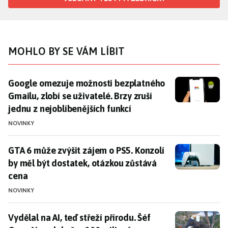
MOHLO BY SE VÁM LÍBIT
Google omezuje možnosti bezplatného Gmailu, zlobí se 
Google omezuje možnosti bezplatného
Gmailu, zlobí se uživatelé. Brzy zruší
jednu z nejoblíbenějších funkcí
NOVINKY
GTA 6 může zvýšit zájem o PS5. Konzolí by měl být do
GTA 6 může zvýšit zájem o PS5. Konzolí
by měl být dostatek, otázkou zůstává
cena
NOVINKY
Vydělal na AI, teď střeží přírodu. Šéf OpenAI poslal p
Vydělal na AI, teď střeží přírodu. Šéf