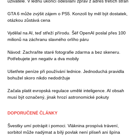
uživatelé. V lednu ukončí odesílání zpráv z adres třetích stran
GTA 6 může zvýšit zájem o PS5. Konzolí by měl být dostatek,
otázkou zůstává cena
Vydělal na AI, teď střeží přírodu. Šéf OpenAI poslal přes 100
milionů na záchranu slavného orlího páru
Návod: Zachraňte staré fotografie zdarma a bez skeneru.
Potřebujete jen negativ a dva mobily
Ušetřete peníze při používání lednice. Jednoduchá pravidla
bohužel skoro nikdo nedodržuje
Začala platit evropská regulace umělé inteligence. AI obsah
musí být označený, jinak hrozí astronomické pokuty
DOPORUČENÉ ČLÁNKY
Švestky umí potrápit i pomoci. Vláknina prospívá trávení,
sorbitol může nadýmat a bílý povlak není plíseň ani špína