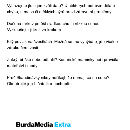
Vyhazujete jídlo jen kvůli datu? U některých potravin děláte
chybu, u masa či měkkých sýrů hrozí zdravotní problémy
Dušená mrkev potěší sladkou chutí i nízkou cenou.
Vyzkoušejte ji krok za krokem
Bílý povlak na švestkách: Možná se mu vyhýbáte, jde však o
záruku čerstvosti
Zakrýt bříško nebo odhalit? Kodaňské maminky boří pravidla
mateřství i módy
Proč Skandinávky nikdy neříkají, že nemají co na sebe?
Okopírujte jejich šatník a pochopíte...