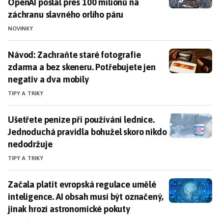
OpenAI poslal přes 100 milionů na
záchranu slavného orlího páru
NOVINKY
Návod: Zachraňte staré fotografie zdarma a bez skene
Návod: Zachraňte staré fotografie
zdarma a bez skeneru. Potřebujete jen
negativ a dva mobily
TIPY A TRIKY
Ušetřete peníze při používání lednice. Jednoduchá pr
Ušetřete peníze při používání lednice.
Jednoduchá pravidla bohužel skoro nikdo
nedodržuje
TIPY A TRIKY
Začala platit evropská regulace umělé inteligence. A
Začala platit evropská regulace umělé
inteligence. AI obsah musí být označený,
jinak hrozí astronomické pokuty