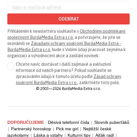
ODEBÍRAT
Přihlášením k newsletteru souhlasíte s
Obchodními podmínkami
společnosti BurdaMedia Extra s.r.o.
a potvrzujete, že jste se
seznámili se
Zásadami ochrany soukromí BurdaMedia Extra -
BurdaMedia Extra s.r.o.
bude s Vašimi údaji pracovat zejména k
organizaci a vyhodnocení akce a zasílání novinek.
Chcete navíc dostávat i další zajímavé a exkluzivní
informace od našich partnerů? Pokud souhlasíte se
zpracováním údajů k tomuto účelu podle
Zásad ochrany
soukromí BurdaMedia Extra s.r.o.
, zaškrtněte toto pole.
© 2003—2026 BurdaMedia Extra s.r.o.
DOPORUČUJEME
Děsivá telefonní čísla
|
Slovník puberťáků
|
Partnerský horoskop
|
Pick me girl
|
Nejtěžší české
jazykolamy
|
Láska a vztahy
|
Kulturní tipy
|
Ajťák radí
|