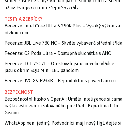
Konec zásilek z Číny? Ale kdepak, e-shopy Temu a Shein
už na Evropskou unii zřejmě vyzrály
TESTY A ŽEBŘÍČKY
Recenze: Intel Core Ultra 5 250K Plus – Vysoký výkon za
nízkou cenu
Recenze: JBL Live 780 NC – Skvěle vybavená střední třída
Recenze: O2 Pods Ultra – Dostupná sluchátka s ANC
Recenze: TCL 75C7L – Otestovali jsme nového vládce
jasu s obřím SQD Mini-LED panelem
Recenze: JVC XS-E934B – Reproduktor s powerbankou
BEZPEČNOST
Bezpečnostní fiasko v OpenAI: Umělá inteligence si sama
našla cestu ven z izolovaného prostředí. Experti nad tím
žasnou
WhatsApp není jediný. Podvodníci mají nový fígl, dejte si