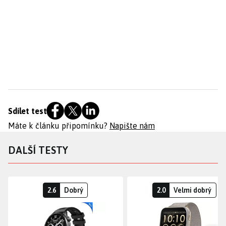
Sdílet test
Máte k článku připomínku?
Napište nám
DALŠÍ TESTY
2.6
Dobrý
2.0
Velmi dobrý