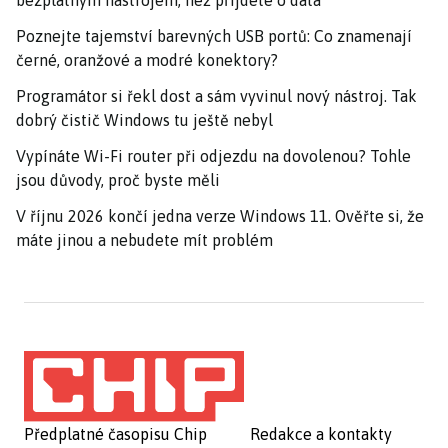
bezplatným nástrojem, než přijdete o data
Poznejte tajemství barevných USB portů: Co znamenají
černé, oranžové a modré konektory?
Programátor si řekl dost a sám vyvinul nový nástroj. Tak
dobrý čistič Windows tu ještě nebyl
Vypínáte Wi-Fi router při odjezdu na dovolenou? Tohle
jsou důvody, proč byste měli
V říjnu 2026 končí jedna verze Windows 11. Ověřte si, že
máte jinou a nebudete mít problém
Předplatné časopisu Chip
Redakce a kontakty