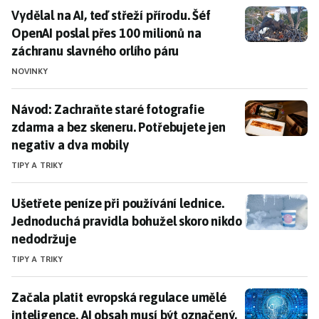
Vydělal na AI, teď střeží přírodu. Šéf OpenAI poslal p
Vydělal na AI, teď střeží přírodu. Šéf
OpenAI poslal přes 100 milionů na
záchranu slavného orlího páru
NOVINKY
Návod: Zachraňte staré fotografie zdarma a bez skene
Návod: Zachraňte staré fotografie
zdarma a bez skeneru. Potřebujete jen
negativ a dva mobily
TIPY A TRIKY
Ušetřete peníze při používání lednice. Jednoduchá pr
Ušetřete peníze při používání lednice.
Jednoduchá pravidla bohužel skoro nikdo
nedodržuje
TIPY A TRIKY
Začala platit evropská regulace umělé inteligence. A
Začala platit evropská regulace umělé
inteligence. AI obsah musí být označený,