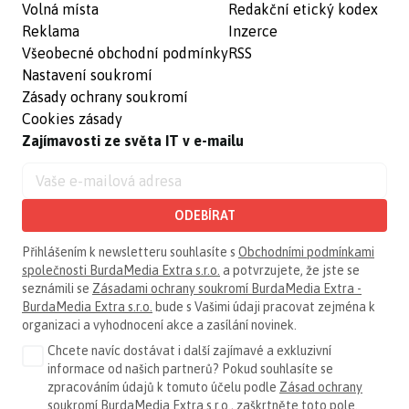
Volná místa
Redakční etický kodex
Reklama
Inzerce
Všeobecné obchodní podmínky
RSS
Nastavení soukromí
Zásady ochrany soukromí
Cookies zásady
Zajímavosti ze světa IT v e-mailu
ODEBÍRAT
Přihlášením k newsletteru souhlasíte s
Obchodními podmínkami
společnosti BurdaMedia Extra s.r.o.
a potvrzujete, že jste se
seznámili se
Zásadami ochrany soukromí BurdaMedia Extra -
BurdaMedia Extra s.r.o.
bude s Vašimi údaji pracovat zejména k
organizaci a vyhodnocení akce a zasílání novinek.
Chcete navíc dostávat i další zajímavé a exkluzivní
informace od našich partnerů? Pokud souhlasíte se
zpracováním údajů k tomuto účelu podle
Zásad ochrany
soukromí BurdaMedia Extra s.r.o.
, zaškrtněte toto pole.