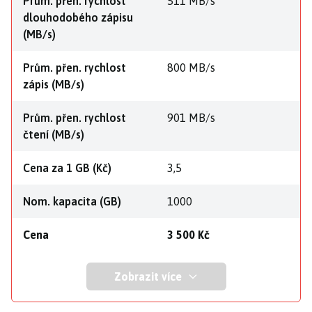
Prům. přen. rychlost
511 MB/s
dlouhodobého zápisu
(MB/s)
Prům. přen. rychlost
800 MB/s
zápis (MB/s)
Prům. přen. rychlost
901 MB/s
čtení (MB/s)
Cena za 1 GB (Kč)
3,5
Nom. kapacita (GB)
1000
Cena
3 500 Kč
Zobrazit více