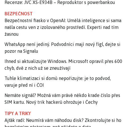
Recenze: JVC XS-E934B – Reproduktor s powerbankou
BEZPEČNOST
Bezpečnostní fiasko v OpenAI: Umělá inteligence si sama
našla cestu ven z izolovaného prostředí. Experti nad tím
žasnou
WhatsApp není jediný. Podvodníci mají nový fígl, dejte si
pozor na Signalu
Ihned si aktualizujte Windows. Microsoft opravil přes 600
chyb, dvě z nich už se zneužívají
Tuhle klimatizaci si domů nepořizujte: je to podvod,
varuje před ní i ČOI
Nemáte signál? Možná vám právě někdo krade číslo přes
SIM kartu. Nový trik hackerů ohrožuje i Čechy
TIPY A TRIKY
Ajťák radí: Neumírá vám náhodou disk? Zkontrolujte si ho