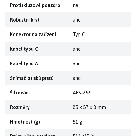
Protiskluzové pouzdro
ne
Robustní kryt
ano
Konektor na zařízení
Typ C
Kabel typu C
ano
Kabel typu A
ano
Snímač otisků prstů
ano
Šifrování
AES-256
Rozměry
85 x 57 x 8 mm
Hmotnost (g)
51 g