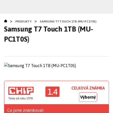
Přejít
k
hlavnímu
>
>
obsahu
PRODUKTY
SAMSUNG T7 TOUCH 1TB (MU-PC1T0S)
Samsung T7 Touch 1TB (MU-
PC1T0S)
CELKOVÁ ZNÁMKA
1.4
Výborný
Co jsme známkovali