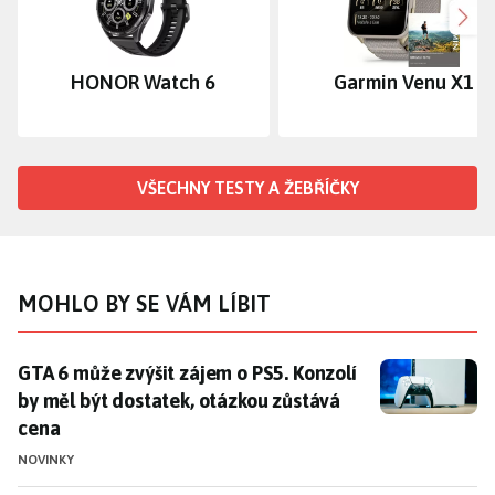
Dalš
HONOR Watch 6
Garmin Venu X1
VŠECHNY TESTY A ŽEBŘÍČKY
MOHLO BY SE VÁM LÍBIT
GTA 6 může zvýšit zájem o PS5. Konzolí by měl být do
GTA 6 může zvýšit zájem o PS5. Konzolí
by měl být dostatek, otázkou zůstává
cena
NOVINKY