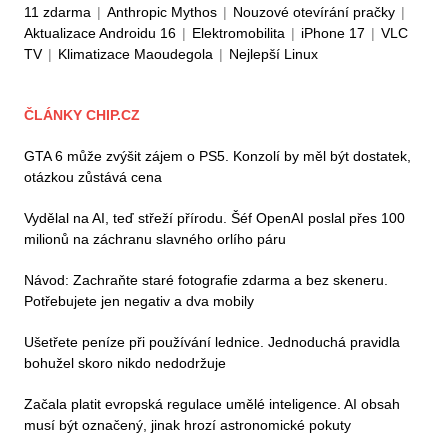
11 zdarma
|
Anthropic Mythos
|
Nouzové otevírání pračky
|
Aktualizace Androidu 16
|
Elektromobilita
|
iPhone 17
|
VLC
TV
|
Klimatizace Maoudegola
|
Nejlepší Linux
ČLÁNKY CHIP.CZ
GTA 6 může zvýšit zájem o PS5. Konzolí by měl být dostatek,
otázkou zůstává cena
Vydělal na AI, teď střeží přírodu. Šéf OpenAI poslal přes 100
milionů na záchranu slavného orlího páru
Návod: Zachraňte staré fotografie zdarma a bez skeneru.
Potřebujete jen negativ a dva mobily
Ušetřete peníze při používání lednice. Jednoduchá pravidla
bohužel skoro nikdo nedodržuje
Začala platit evropská regulace umělé inteligence. AI obsah
musí být označený, jinak hrozí astronomické pokuty