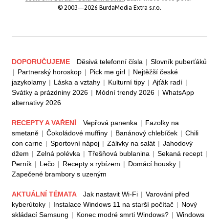
© 2003—2026 BurdaMedia Extra s.r.o.
DOPORUČUJEME
Děsivá telefonní čísla
|
Slovník puberťáků
|
Partnerský horoskop
|
Pick me girl
|
Nejtěžší české
jazykolamy
|
Láska a vztahy
|
Kulturní tipy
|
Ajťák radí
|
Svátky a prázdniny 2026
|
Módní trendy 2026
|
WhatsApp
alternativy 2026
RECEPTY A VAŘENÍ
Vepřová panenka
|
Fazolky na
smetaně
|
Čokoládové muffiny
|
Banánový chlebíček
|
Chili
con carne
|
Sportovní nápoj
|
Zálivky na salát
|
Jahodový
džem
|
Zelná polévka
|
Třešňová bublanina
|
Sekaná recept
|
Perník
|
Lečo
|
Recepty s rybízem
|
Domácí housky
|
Zapečené brambory s uzeným
AKTUÁLNÍ TÉMATA
Jak nastavit Wi-Fi
|
Varování před
kyberútoky
|
Instalace Windows 11 na starší počítač
|
Nový
skládací Samsung
|
Konec modré smrti Windows?
|
Windows