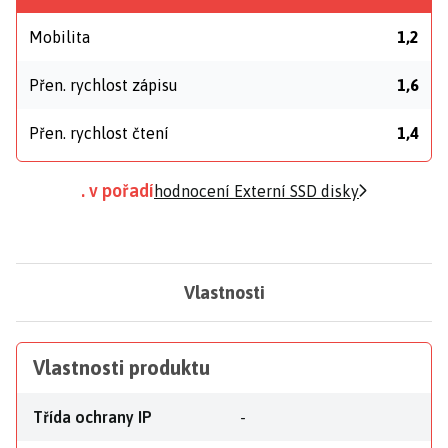
Mobilita
1,2
Přen. rychlost zápisu
1,6
Přen. rychlost čtení
1,4
. v pořadí
hodnocení Externí SSD disky
Vlastnosti
Vlastnosti produktu
Třída ochrany IP
-