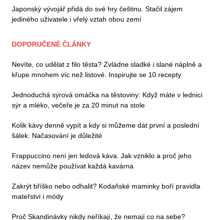
Japonský vývojář přidá do své hry češtinu. Stačil zájem
jediného uživatele i vřelý vztah obou zemí
DOPORUČENÉ ČLÁNKY
Nevíte, co udělat z filo těsta? Zvládne sladké i slané náplně a
křupe mnohem víc než listové. Inspirujte se 10 recepty
Jednoduchá sýrová omáčka na těstoviny: Když máte v lednici
sýr a mléko, večeře je za 20 minut na stole
Kolik kávy denně vypít a kdy si můžeme dát první a poslední
šálek: Načasování je důležité
Frappuccino není jen ledová káva. Jak vzniklo a proč jeho
název nemůže používat každá kavárna
Zakrýt bříško nebo odhalit? Kodaňské maminky boří pravidla
mateřství i módy
Proč Skandinávky nikdy neříkají, že nemají co na sebe?