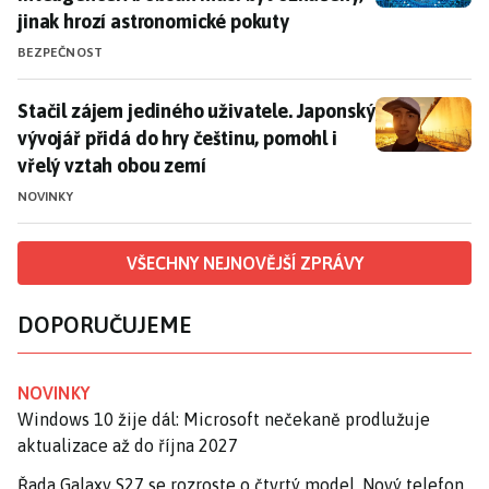
jinak hrozí astronomické pokuty
BEZPEČNOST
Stačil zájem jediného uživatele. Japonský vývojář při
Stačil zájem jediného uživatele. Japonský
vývojář přidá do hry češtinu, pomohl i
vřelý vztah obou zemí
NOVINKY
VŠECHNY NEJNOVĚJŠÍ ZPRÁVY
DOPORUČUJEME
NOVINKY
Windows 10 žije dál: Microsoft nečekaně prodlužuje
aktualizace až do října 2027
Řada Galaxy S27 se rozroste o čtvrtý model. Nový telefon