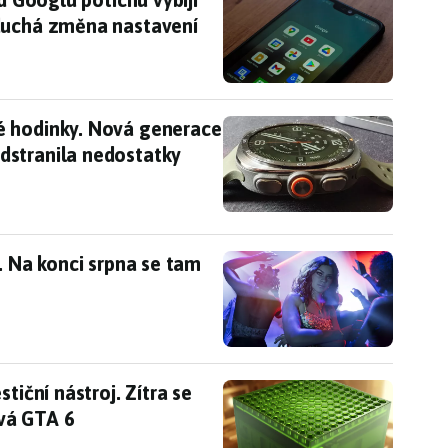
duchá změna nastavení
é hodinky. Nová generace Samsung Galaxy Watch 
é hodinky. Nová generace
dstranila nedostatky
x. Na konci srpna se tam objeví velká ukázka
. Na konci srpna se tam
estiční nástroj. Zítra se můžeme dozvědět, jak se
tiční nástroj. Zítra se
vá GTA 6