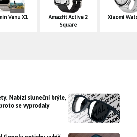
min Venu X1
Amazfit Active 2
Xiaomi Wat
Square
ty. Nabízí sluneční brýle, které neumí vůbec nic,
y. Nabízí sluneční brýle,
 proto se vyprodaly
í od Googlu potichu vybíjí baterii telefonu. Pomů
d Googlu potichu vybíjí