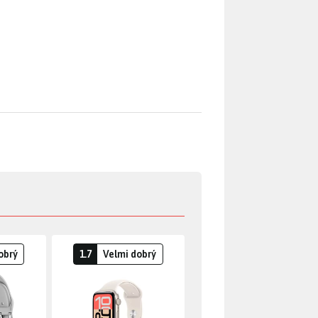
obrý
1.7
Velmi dobrý