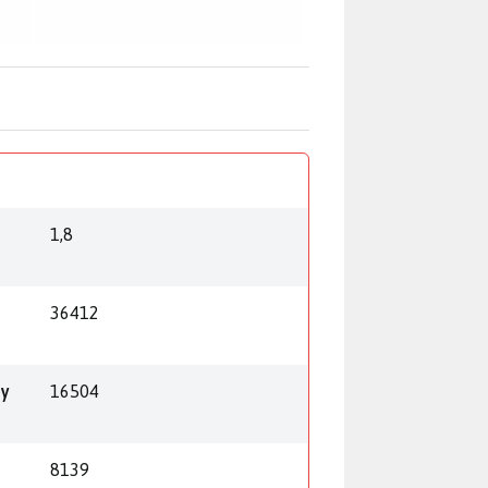
1,8
36412
py
16504
8139