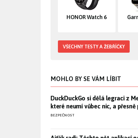
HONOR Watch 6
Gar
VŠECHNY TESTY A ŽEBŘÍČKY
MOHLO BY SE VÁM LÍBIT
DuckDuckGo si dělá legraci z Me
DuckDuckGo si dělá legraci z Met
které neumí vůbec nic, a přesně
BEZPEČNOST
Ajťák radí: Těchto pět aplikac
Ajťák radí: Těchto pět aplikací o