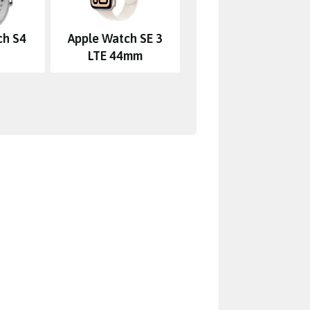
ch S4
Apple Watch SE 3
LTE 44mm
 a přesně proto se vyprodaly
že jednoduchá změna nastavení