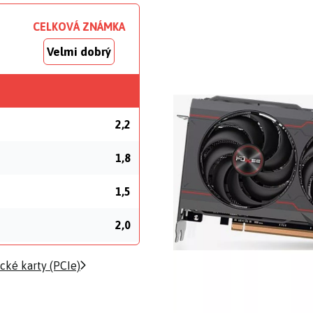
CELKOVÁ ZNÁMKA
Velmi dobrý
2,2
1,8
1,5
2,0
cké karty (PCIe)