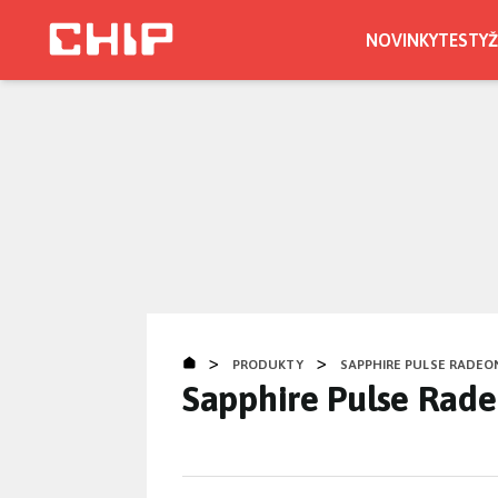
Přejít
k
NOVINKY
TESTY
Ž
hlavnímu
obsahu
>
>
PRODUKTY
SAPPHIRE PULSE RADEON
Sapphire Pulse Rad