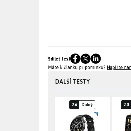
Sdílet test
Máte k článku připomínku?
Napište ná
DALŠÍ TESTY
2.6
Dobrý
2.0