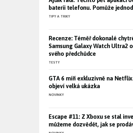
baterii telefonu. Pomůže jedno
TIPY A TRIKY
Recenze: Téměř dokonalé chytr
Recenze: Téměř dokonalé chytr
Samsung Galaxy Watch Ultra2 o
svého předchůdce
TESTY
GTA 6 míří exkluzivně na Netfli
GTA 6 míří exkluzivně na Netflix
objeví velká ukázka
NOVINKY
Escape #11: Z Xboxu se stal inv
Escape #11: Z Xboxu se stal inves
můžeme dozvědět, jak se prodá