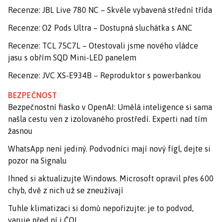
Recenze: JBL Live 780 NC – Skvěle vybavená střední třída
Recenze: O2 Pods Ultra – Dostupná sluchátka s ANC
Recenze: TCL 75C7L – Otestovali jsme nového vládce
jasu s obřím SQD Mini-LED panelem
Recenze: JVC XS-E934B – Reproduktor s powerbankou
BEZPEČNOST
Bezpečnostní fiasko v OpenAI: Umělá inteligence si sama
našla cestu ven z izolovaného prostředí. Experti nad tím
žasnou
WhatsApp není jediný. Podvodníci mají nový fígl, dejte si
pozor na Signalu
Ihned si aktualizujte Windows. Microsoft opravil přes 600
chyb, dvě z nich už se zneužívají
Tuhle klimatizaci si domů nepořizujte: je to podvod,
varuje před ní i ČOI