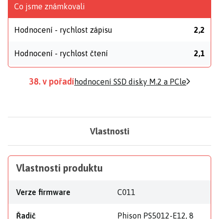
Co jsme známkovali
Hodnocení - rychlost zápisu
2,2
Hodnocení - rychlost čtení
2,1
38. v pořadí
hodnocení SSD disky M.2 a PCle
Vlastnosti
Vlastnosti produktu
Verze firmware
C011
Řadič
Phison PS5012-E12, 8