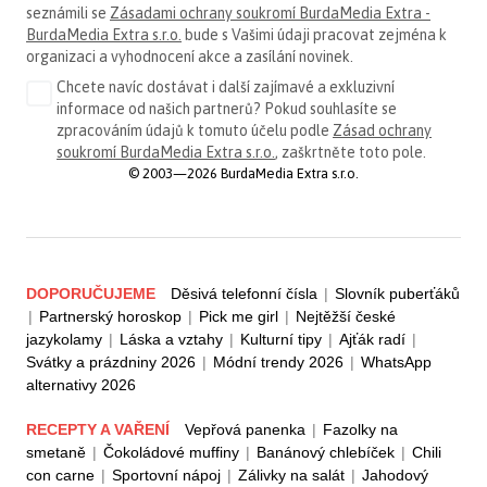
seznámili se
Zásadami ochrany soukromí BurdaMedia Extra -
BurdaMedia Extra s.r.o.
bude s Vašimi údaji pracovat zejména k
organizaci a vyhodnocení akce a zasílání novinek.
Chcete navíc dostávat i další zajímavé a exkluzivní
informace od našich partnerů? Pokud souhlasíte se
zpracováním údajů k tomuto účelu podle
Zásad ochrany
soukromí BurdaMedia Extra s.r.o.
, zaškrtněte toto pole.
© 2003—2026 BurdaMedia Extra s.r.o.
DOPORUČUJEME
Děsivá telefonní čísla
|
Slovník puberťáků
|
Partnerský horoskop
|
Pick me girl
|
Nejtěžší české
jazykolamy
|
Láska a vztahy
|
Kulturní tipy
|
Ajťák radí
|
Svátky a prázdniny 2026
|
Módní trendy 2026
|
WhatsApp
alternativy 2026
RECEPTY A VAŘENÍ
Vepřová panenka
|
Fazolky na
smetaně
|
Čokoládové muffiny
|
Banánový chlebíček
|
Chili
con carne
|
Sportovní nápoj
|
Zálivky na salát
|
Jahodový