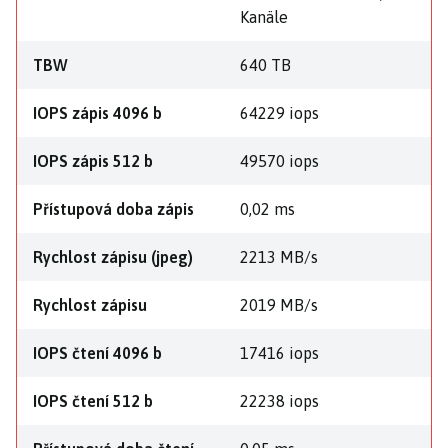
Kanäle
TBW
640 TB
IOPS zápis 4096 b
64229 iops
IOPS zápis 512 b
49570 iops
Přístupová doba zápis
0,02 ms
Rychlost zápisu (jpeg)
2213 MB/s
Rychlost zápisu
2019 MB/s
IOPS čtení 4096 b
17416 iops
IOPS čtení 512 b
22238 iops