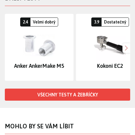
2.4
Velmi dobrý
3.9
Dostatečný
Dalš
Anker AnkerMake M5
Kokoni EC2
VŠECHNY TESTY A ŽEBŘÍČKY
MOHLO BY SE VÁM LÍBIT