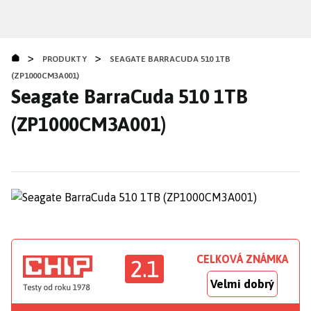
Přejít
k
hlavnímu
>
>
obsahu
PRODUKTY
SEAGATE BARRACUDA 510 1TB
(ZP1000CM3A001)
Seagate BarraCuda 510 1TB
(ZP1000CM3A001)
CELKOVÁ ZNÁMKA
2.1
Velmi dobrý