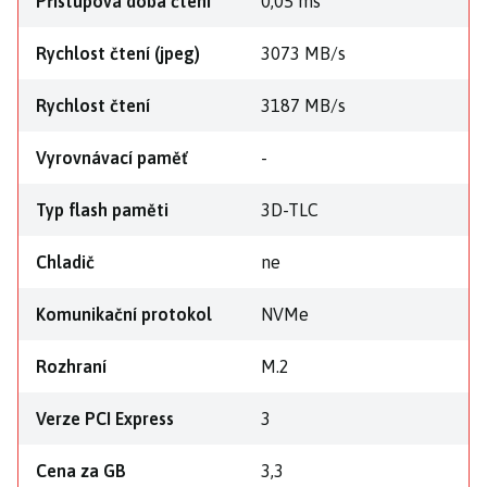
Přístupová doba čtení
0,05 ms
Rychlost čtení (jpeg)
3073 MB/s
Rychlost čtení
3187 MB/s
Vyrovnávací paměť
-
Typ flash paměti
3D-TLC
Chladič
ne
Komunikační protokol
NVMe
Rozhraní
M.2
Verze PCI Express
3
Cena za GB
3,3