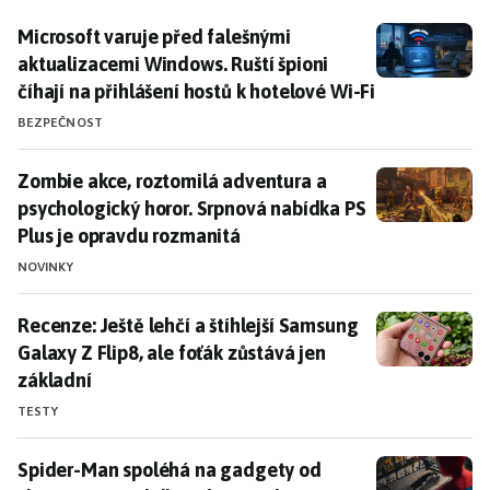
Microsoft varuje před falešnými aktualizacemi Windows
Microsoft varuje před falešnými
aktualizacemi Windows. Ruští špioni
číhají na přihlášení hostů k hotelové Wi-Fi
BEZPEČNOST
Zombie akce, roztomilá adventura a psychologický ho
Zombie akce, roztomilá adventura a
psychologický horor. Srpnová nabídka PS
Plus je opravdu rozmanitá
NOVINKY
Recenze: Ještě lehčí a štíhlejší Samsung Galaxy Z Flip8
Recenze: Ještě lehčí a štíhlejší Samsung
Galaxy Z Flip8, ale foťák zůstává jen
základní
TESTY
Spider-Man spoléhá na gadgety od slavné automobilky
Spider-Man spoléhá na gadgety od