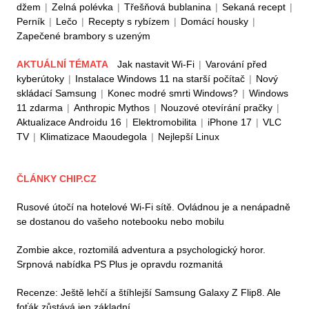
džem
|
Zelná polévka
|
Třešňová bublanina
|
Sekaná recept
|
Perník
|
Lečo
|
Recepty s rybízem
|
Domácí housky
|
Zapečené brambory s uzeným
AKTUÁLNÍ TÉMATA
Jak nastavit Wi-Fi
|
Varování před
kyberútoky
|
Instalace Windows 11 na starší počítač
|
Nový
skládací Samsung
|
Konec modré smrti Windows?
|
Windows
11 zdarma
|
Anthropic Mythos
|
Nouzové otevírání pračky
|
Aktualizace Androidu 16
|
Elektromobilita
|
iPhone 17
|
VLC
TV
|
Klimatizace Maoudegola
|
Nejlepší Linux
ČLÁNKY CHIP.CZ
Rusové útočí na hotelové Wi-Fi sítě. Ovládnou je a nenápadně
se dostanou do vašeho notebooku nebo mobilu
Zombie akce, roztomilá adventura a psychologický horor.
Srpnová nabídka PS Plus je opravdu rozmanitá
Recenze: Ještě lehčí a štíhlejší Samsung Galaxy Z Flip8. Ale
foťák zůstává jen základní