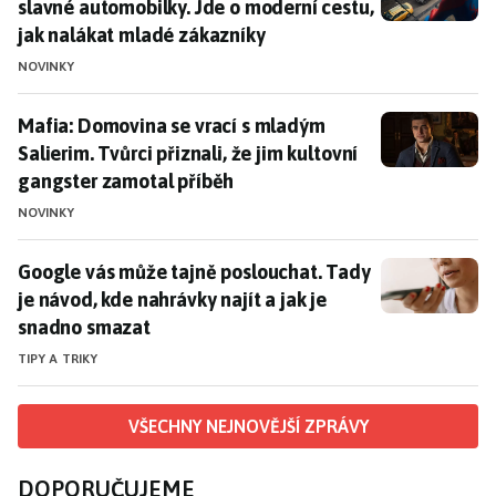
slavné automobilky. Jde o moderní cestu,
jak nalákat mladé zákazníky
NOVINKY
Mafia: Domovina se vrací s mladým Salierim. Tvůrci př
Mafia: Domovina se vrací s mladým
Salierim. Tvůrci přiznali, že jim kultovní
gangster zamotal příběh
NOVINKY
Google vás může tajně poslouchat. Tady je návod, kde
Google vás může tajně poslouchat. Tady
je návod, kde nahrávky najít a jak je
snadno smazat
TIPY A TRIKY
VŠECHNY NEJNOVĚJŠÍ ZPRÁVY
DOPORUČUJEME