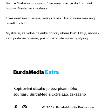
Rychlé "halušky" z jogurtu: Skromný oběd je do 15 minut
hotový. Nasladko i naslano
Oversized noční košile, šátky i brože. Trend nona maxxing
ovládl Kodaň
Myslíte si, že volná halenka opticky ubere kila? Omyl, naopak
vám přidá na objemu, pokud nezvolíte správný styling
Kopírování obsahu je bez písemného
souhlasu BurdaMedia Extra s.r.o. zakázano
© 2026 BurdaMedia Extra s.r.o.