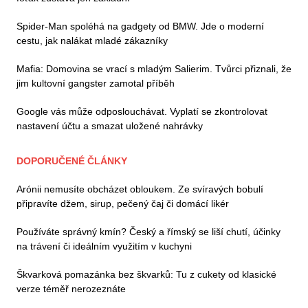
Spider-Man spoléhá na gadgety od BMW. Jde o moderní
cestu, jak nalákat mladé zákazníky
Mafia: Domovina se vrací s mladým Salierim. Tvůrci přiznali, že
jim kultovní gangster zamotal příběh
Google vás může odposlouchávat. Vyplatí se zkontrolovat
nastavení účtu a smazat uložené nahrávky
DOPORUČENÉ ČLÁNKY
Arónii nemusíte obcházet obloukem. Ze svíravých bobulí
připravíte džem, sirup, pečený čaj či domácí likér
Používáte správný kmín? Český a římský se liší chutí, účinky
na trávení či ideálním využitím v kuchyni
Škvarková pomazánka bez škvarků: Tu z cukety od klasické
verze téměř nerozeznáte