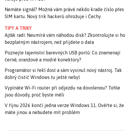
Nemáte signál? Možná vám právě někdo krade číslo přes
SIM kartu. Nový trik hackerů ohrožuje i Čechy
TIPY A TRIKY
Ajťák radí: Neumírá vám náhodou disk? Zkontrolujte si ho
bezplatným nástrojem, než přijdete o data
Poznejte tajemství barevných USB portů: Co znamenají
černé, oranžové a modré konektory?
Programátor si řekl dost a sám vyvinul nový nástroj. Tak
dobrý čistič Windows tu ještě nebyl
Vypínáte Wi-Fi router při odjezdu na dovolenou? Tohle
jsou důvody, proč byste měli
V říjnu 2026 končí jedna verze Windows 11. Ověřte si, že
máte jinou a nebudete mít problém