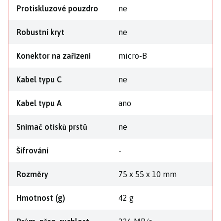
Protiskluzové pouzdro
ne
Robustní kryt
ne
Konektor na zařízení
micro-B
Kabel typu C
ne
Kabel typu A
ano
Snímač otisků prstů
ne
Šifrování
-
Rozměry
75 x 55 x 10 mm
Hmotnost (g)
42 g