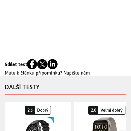
Sdílet test
Máte k článku připomínku?
Napište nám
DALŠÍ TESTY
2.6
Dobrý
2.0
Velmi dobrý