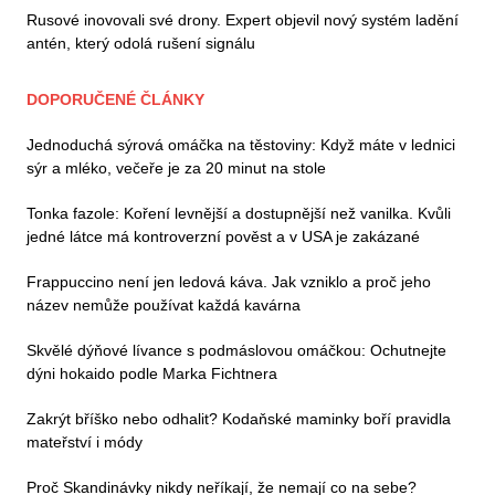
Rusové inovovali své drony. Expert objevil nový systém ladění
antén, který odolá rušení signálu
DOPORUČENÉ ČLÁNKY
Jednoduchá sýrová omáčka na těstoviny: Když máte v lednici
sýr a mléko, večeře je za 20 minut na stole
Tonka fazole: Koření levnější a dostupnější než vanilka. Kvůli
jedné látce má kontroverzní pověst a v USA je zakázané
Frappuccino není jen ledová káva. Jak vzniklo a proč jeho
název nemůže používat každá kavárna
Skvělé dýňové lívance s podmáslovou omáčkou: Ochutnejte
dýni hokaido podle Marka Fichtnera
Zakrýt bříško nebo odhalit? Kodaňské maminky boří pravidla
mateřství i módy
Proč Skandinávky nikdy neříkají, že nemají co na sebe?