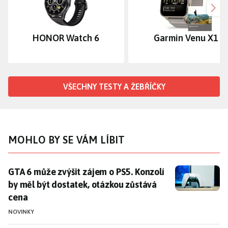
Dalš
HONOR Watch 6
Garmin Venu X1
VŠECHNY TESTY A ŽEBŘÍČKY
MOHLO BY SE VÁM LÍBIT
GTA 6 může zvýšit zájem o PS5. Konzolí by měl být do
GTA 6 může zvýšit zájem o PS5. Konzolí
by měl být dostatek, otázkou zůstává
cena
NOVINKY