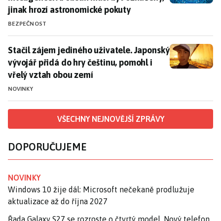
jinak hrozí astronomické pokuty
BEZPEČNOST
Stačil zájem jediného uživatele. Japonský vývojář při
Stačil zájem jediného uživatele. Japonský
vývojář přidá do hry češtinu, pomohl i
vřelý vztah obou zemí
NOVINKY
VŠECHNY NEJNOVĚJŠÍ ZPRÁVY
DOPORUČUJEME
NOVINKY
Windows 10 žije dál: Microsoft nečekaně prodlužuje
aktualizace až do října 2027
Řada Galaxy S27 se rozroste o čtvrtý model. Nový telefon