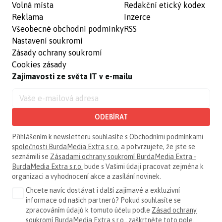
Volná místa
Redakční etický kodex
Reklama
Inzerce
Všeobecné obchodní podmínky
RSS
Nastavení soukromí
Zásady ochrany soukromí
Cookies zásady
Zajímavosti ze světa IT v e-mailu
ODEBÍRAT
Přihlášením k newsletteru souhlasíte s
Obchodními podmínkami
společnosti BurdaMedia Extra s.r.o.
a potvrzujete, že jste se
seznámili se
Zásadami ochrany soukromí BurdaMedia Extra -
BurdaMedia Extra s.r.o.
bude s Vašimi údaji pracovat zejména k
organizaci a vyhodnocení akce a zasílání novinek.
Chcete navíc dostávat i další zajímavé a exkluzivní
informace od našich partnerů? Pokud souhlasíte se
zpracováním údajů k tomuto účelu podle
Zásad ochrany
soukromí BurdaMedia Extra s.r.o.
, zaškrtněte toto pole.