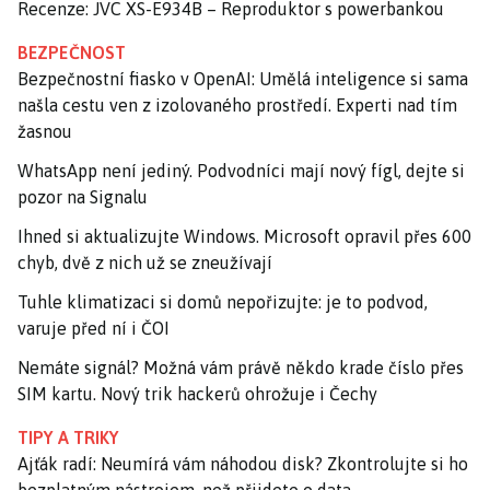
Recenze: JVC XS-E934B – Reproduktor s powerbankou
BEZPEČNOST
Bezpečnostní fiasko v OpenAI: Umělá inteligence si sama
našla cestu ven z izolovaného prostředí. Experti nad tím
žasnou
WhatsApp není jediný. Podvodníci mají nový fígl, dejte si
pozor na Signalu
Ihned si aktualizujte Windows. Microsoft opravil přes 600
chyb, dvě z nich už se zneužívají
Tuhle klimatizaci si domů nepořizujte: je to podvod,
varuje před ní i ČOI
Nemáte signál? Možná vám právě někdo krade číslo přes
SIM kartu. Nový trik hackerů ohrožuje i Čechy
TIPY A TRIKY
Ajťák radí: Neumírá vám náhodou disk? Zkontrolujte si ho