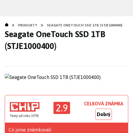
Přejít
k
hlavnímu
>
>
obsahu
PRODUKTY
SEAGATE ONETOUCH SSD 1TB (STJE1000400)
Seagate OneTouch SSD 1TB
(STJE1000400)
CELKOVÁ ZNÁMKA
2.9
Dobrý
Co jsme známkovali