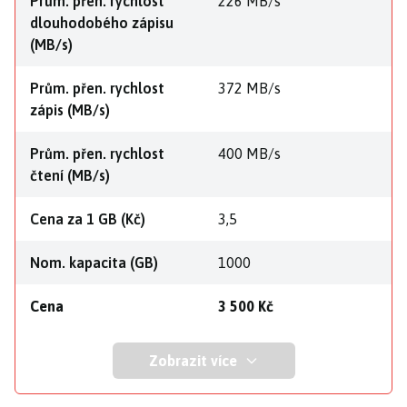
Prům. přen. rychlost
226 MB/s
dlouhodobého zápisu
(MB/s)
Prům. přen. rychlost
372 MB/s
zápis (MB/s)
Prům. přen. rychlost
400 MB/s
čtení (MB/s)
Cena za 1 GB (Kč)
3,5
Nom. kapacita (GB)
1000
Cena
3 500 Kč
Zobrazit více