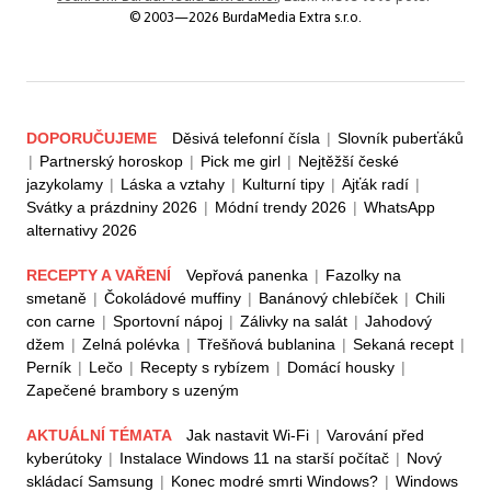
© 2003—2026 BurdaMedia Extra s.r.o.
DOPORUČUJEME
Děsivá telefonní čísla
|
Slovník puberťáků
|
Partnerský horoskop
|
Pick me girl
|
Nejtěžší české
jazykolamy
|
Láska a vztahy
|
Kulturní tipy
|
Ajťák radí
|
Svátky a prázdniny 2026
|
Módní trendy 2026
|
WhatsApp
alternativy 2026
RECEPTY A VAŘENÍ
Vepřová panenka
|
Fazolky na
smetaně
|
Čokoládové muffiny
|
Banánový chlebíček
|
Chili
con carne
|
Sportovní nápoj
|
Zálivky na salát
|
Jahodový
džem
|
Zelná polévka
|
Třešňová bublanina
|
Sekaná recept
|
Perník
|
Lečo
|
Recepty s rybízem
|
Domácí housky
|
Zapečené brambory s uzeným
AKTUÁLNÍ TÉMATA
Jak nastavit Wi-Fi
|
Varování před
kyberútoky
|
Instalace Windows 11 na starší počítač
|
Nový
skládací Samsung
|
Konec modré smrti Windows?
|
Windows