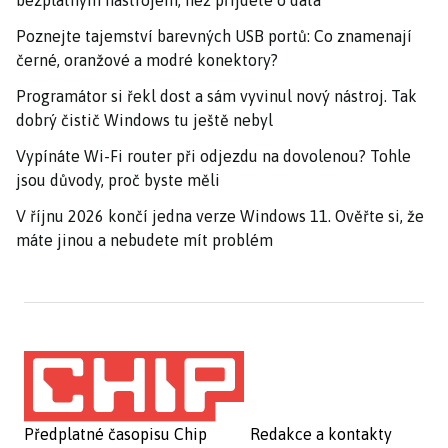
bezplatným nástrojem, než přijdete o data
Poznejte tajemství barevných USB portů: Co znamenají
černé, oranžové a modré konektory?
Programátor si řekl dost a sám vyvinul nový nástroj. Tak
dobrý čistič Windows tu ještě nebyl
Vypínáte Wi-Fi router při odjezdu na dovolenou? Tohle
jsou důvody, proč byste měli
V říjnu 2026 končí jedna verze Windows 11. Ověřte si, že
máte jinou a nebudete mít problém
Předplatné časopisu Chip
Redakce a kontakty