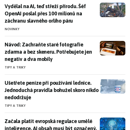
Vydělal na AI, teď střeží přírodu. Šéf OpenAI poslal p
Vydělal na AI, teď střeží přírodu. Šéf
OpenAI poslal přes 100 milionů na
záchranu slavného orlího páru
NOVINKY
Návod: Zachraňte staré fotografie zdarma a bez skene
Návod: Zachraňte staré fotografie
zdarma a bez skeneru. Potřebujete jen
negativ a dva mobily
TIPY A TRIKY
Ušetřete peníze při používání lednice. Jednoduchá pr
Ušetřete peníze při používání lednice.
Jednoduchá pravidla bohužel skoro nikdo
nedodržuje
TIPY A TRIKY
Začala platit evropská regulace umělé inteligence. A
Začala platit evropská regulace umělé
inteligence. AI obsah musí být označený,