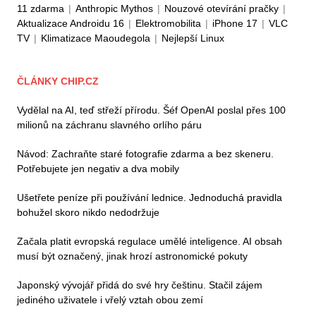
11 zdarma
|
Anthropic Mythos
|
Nouzové otevírání pračky
|
Aktualizace Androidu 16
|
Elektromobilita
|
iPhone 17
|
VLC
TV
|
Klimatizace Maoudegola
|
Nejlepší Linux
ČLÁNKY CHIP.CZ
Vydělal na AI, teď střeží přírodu. Šéf OpenAI poslal přes 100
milionů na záchranu slavného orlího páru
Návod: Zachraňte staré fotografie zdarma a bez skeneru.
Potřebujete jen negativ a dva mobily
Ušetřete peníze při používání lednice. Jednoduchá pravidla
bohužel skoro nikdo nedodržuje
Začala platit evropská regulace umělé inteligence. AI obsah
musí být označený, jinak hrozí astronomické pokuty
Japonský vývojář přidá do své hry češtinu. Stačil zájem
jediného uživatele i vřelý vztah obou zemí