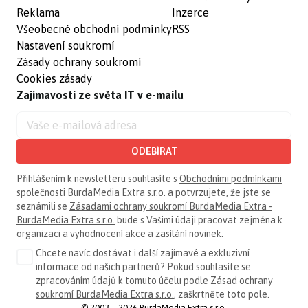
Reklama
Inzerce
Všeobecné obchodní podmínky
RSS
Nastavení soukromí
Zásady ochrany soukromí
Cookies zásady
Zajímavosti ze světa IT v e-mailu
ODEBÍRAT
Přihlášením k newsletteru souhlasíte s
Obchodními podmínkami
společnosti BurdaMedia Extra s.r.o.
a potvrzujete, že jste se
seznámili se
Zásadami ochrany soukromí BurdaMedia Extra -
BurdaMedia Extra s.r.o.
bude s Vašimi údaji pracovat zejména k
organizaci a vyhodnocení akce a zasílání novinek.
Chcete navíc dostávat i další zajímavé a exkluzivní
informace od našich partnerů? Pokud souhlasíte se
zpracováním údajů k tomuto účelu podle
Zásad ochrany
soukromí BurdaMedia Extra s.r.o.
, zaškrtněte toto pole.
© 2003—2026 BurdaMedia Extra s.r.o.