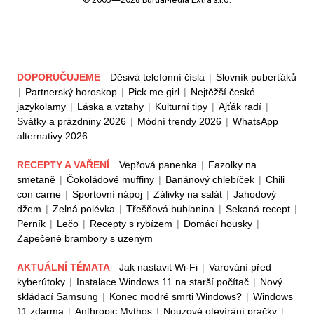
DOPORUČUJEME
Děsivá telefonní čísla
|
Slovník puberťáků
|
Partnerský horoskop
|
Pick me girl
|
Nejtěžší české
jazykolamy
|
Láska a vztahy
|
Kulturní tipy
|
Ajťák radí
|
Svátky a prázdniny 2026
|
Módní trendy 2026
|
WhatsApp
alternativy 2026
RECEPTY A VAŘENÍ
Vepřová panenka
|
Fazolky na
smetaně
|
Čokoládové muffiny
|
Banánový chlebíček
|
Chili
con carne
|
Sportovní nápoj
|
Zálivky na salát
|
Jahodový
džem
|
Zelná polévka
|
Třešňová bublanina
|
Sekaná recept
|
Perník
|
Lečo
|
Recepty s rybízem
|
Domácí housky
|
Zapečené brambory s uzeným
AKTUÁLNÍ TÉMATA
Jak nastavit Wi-Fi
|
Varování před
kyberútoky
|
Instalace Windows 11 na starší počítač
|
Nový
skládací Samsung
|
Konec modré smrti Windows?
|
Windows
11 zdarma
|
Anthropic Mythos
|
Nouzové otevírání pračky
|