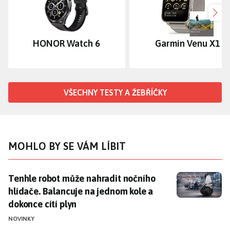
Dalš
HONOR Watch 6
Garmin Venu X1
VŠECHNY TESTY A ŽEBŘÍČKY
MOHLO BY SE VÁM LÍBIT
Tenhle robot může nahradit nočního hlídače. Balancuj
Tenhle robot může nahradit nočního
hlídače. Balancuje na jednom kole a
dokonce cítí plyn
NOVINKY