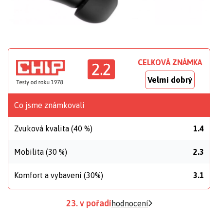
CELKOVÁ ZNÁMKA
2.2
Velmi dobrý
Co jsme známkovali
Zvuková kvalita (40 %)
1.4
Mobilita (30 %)
2.3
Komfort a vybavení (30%)
3.1
23. v pořadí
hodnocení