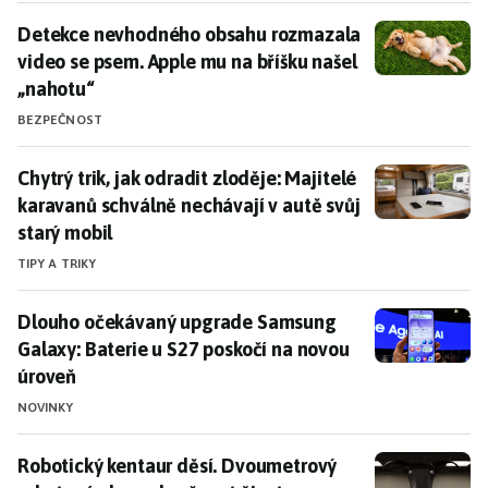
Detekce nevhodného obsahu rozmazala video se psem.
Detekce nevhodného obsahu rozmazala
video se psem. Apple mu na bříšku našel
„nahotu“
BEZPEČNOST
Chytrý trik, jak odradit zloděje: Majitelé karavanů sc
Chytrý trik, jak odradit zloděje: Majitelé
karavanů schválně nechávají v autě svůj
starý mobil
TIPY A TRIKY
Dlouho očekávaný upgrade Samsung Galaxy: Baterie u
Dlouho očekávaný upgrade Samsung
Galaxy: Baterie u S27 poskočí na novou
úroveň
NOVINKY
Robotický kentaur děsí. Dvoumetrový robot má ale z
Robotický kentaur děsí. Dvoumetrový