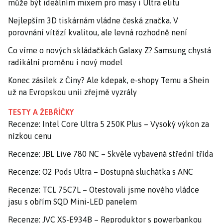
může být ideálním mixem pro masy i Ultra elitu
Nejlepším 3D tiskárnám vládne česká značka. V
porovnání vítězí kvalitou, ale levná rozhodně není
Co víme o nových skládačkách Galaxy Z? Samsung chystá
radikální proměnu i nový model
Konec zásilek z Číny? Ale kdepak, e-shopy Temu a Shein
už na Evropskou unii zřejmě vyzrály
TESTY A ŽEBŘÍČKY
Recenze: Intel Core Ultra 5 250K Plus – Vysoký výkon za
nízkou cenu
Recenze: JBL Live 780 NC – Skvěle vybavená střední třída
Recenze: O2 Pods Ultra – Dostupná sluchátka s ANC
Recenze: TCL 75C7L – Otestovali jsme nového vládce
jasu s obřím SQD Mini-LED panelem
Recenze: JVC XS-E934B – Reproduktor s powerbankou