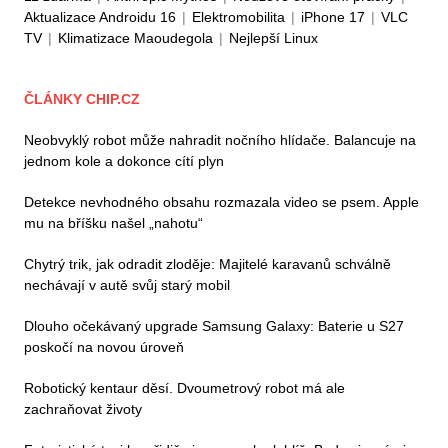
Aktualizace Androidu 16
|
Elektromobilita
|
iPhone 17
|
VLC
TV
|
Klimatizace Maoudegola
|
Nejlepší Linux
ČLÁNKY CHIP.CZ
Neobvyklý robot může nahradit nočního hlídače. Balancuje na
jednom kole a dokonce cítí plyn
Detekce nevhodného obsahu rozmazala video se psem. Apple
mu na bříšku našel „nahotu“
Chytrý trik, jak odradit zloděje: Majitelé karavanů schválně
nechávají v autě svůj starý mobil
Dlouho očekávaný upgrade Samsung Galaxy: Baterie u S27
poskočí na novou úroveň
Robotický kentaur děsí. Dvoumetrový robot má ale
zachraňovat životy