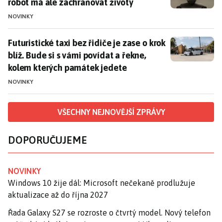
robot má ale zachraňovat životy
NOVINKY
Futuristické taxi bez řidiče je zase o krok blíž. Bude
Futuristické taxi bez řidiče je zase o krok
blíž. Bude si s vámi povídat a řekne,
kolem kterých památek jedete
NOVINKY
VŠECHNY NEJNOVĚJŠÍ ZPRÁVY
DOPORUČUJEME
NOVINKY
Windows 10 žije dál: Microsoft nečekaně prodlužuje
aktualizace až do října 2027
Řada Galaxy S27 se rozroste o čtvrtý model. Nový telefon