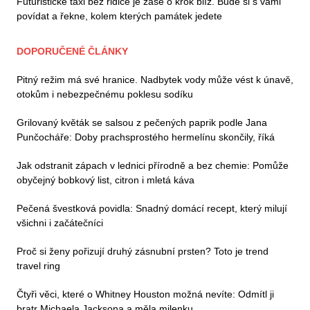
Futuristické taxi bez řidiče je zase o krok blíž. Bude si s vámi
povídat a řekne, kolem kterých památek jedete
DOPORUČENÉ ČLÁNKY
Pitný režim má své hranice. Nadbytek vody může vést k únavě,
otokům i nebezpečnému poklesu sodíku
Grilovaný květák se salsou z pečených paprik podle Jana
Punčocháře: Doby prachsprostého hermelínu skončily, říká
Jak odstranit zápach v lednici přírodně a bez chemie: Pomůže
obyčejný bobkový list, citron i mletá káva
Pečená švestková povidla: Snadný domácí recept, který milují
všichni i začátečníci
Proč si ženy pořizují druhý zásnubní prsten? Toto je trend
travel ring
Čtyři věci, které o Whitney Houston možná nevíte: Odmítl ji
bratr Michaela Jacksona a měla milenku