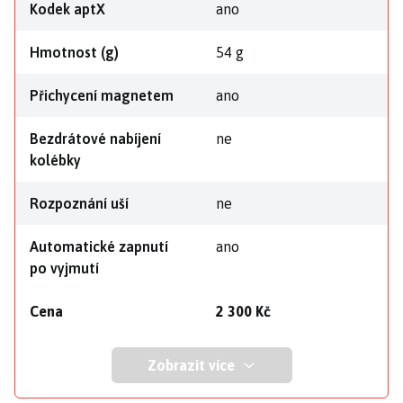
Kodek aptX
ano
Hmotnost (g)
54 g
Přichycení magnetem
ano
Bezdrátové nabíjení
ne
kolébky
Rozpoznání uší
ne
Automatické zapnutí
ano
po vyjmutí
Cena
2 300 Kč
Zobrazit více