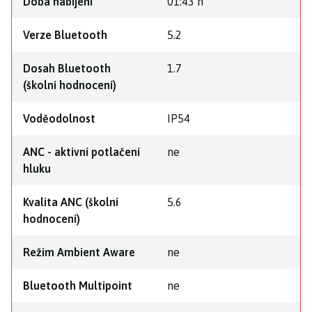
Doba nabíjení
01:43 h
Verze Bluetooth
5.2
Dosah Bluetooth
1.7
(školní hodnocení)
Voděodolnost
IP54
ANC - aktivní potlačení
ne
hluku
Kvalita ANC (školní
5.6
hodnocení)
Režim Ambient Aware
ne
Bluetooth Multipoint
ne