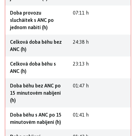
Doba provozu
07:11 h
slucháítek s ANC po
jednom nabití (h)
Celková doba běhu bez
24:38 h
ANC (h)
Celková doba běhu s
23:13 h
ANC (h)
Doba běhu bez ANC po
01:47 h
15 minutovém nabíjení
(h)
Doba běhu s ANC po 15
01:41 h
minutovém nabíjení (h)