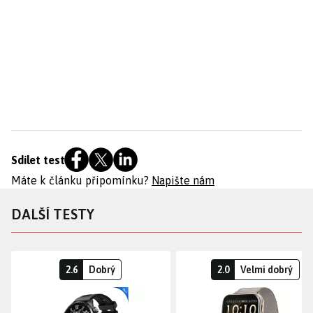
Sdílet test
Máte k článku připomínku?
Napište nám
DALŠÍ TESTY
2.6
Dobrý
2.0
Velmi dobrý