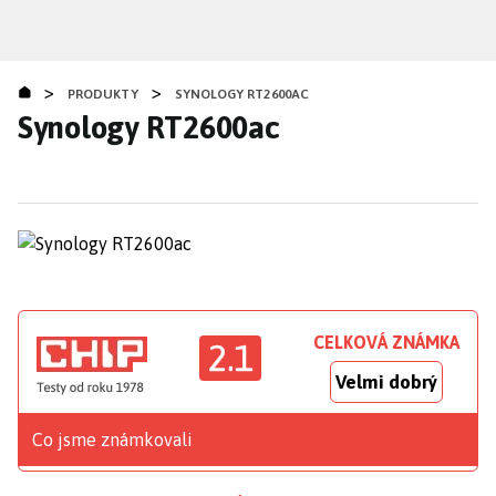
Přejít
k
hlavnímu
>
>
obsahu
PRODUKTY
SYNOLOGY RT2600AC
Synology RT2600ac
CELKOVÁ ZNÁMKA
2.1
Velmi dobrý
Co jsme známkovali