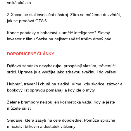
velká ukázka
Z Xboxu se stal investiční nástroj. Zítra se můžeme dozvědět,
jak se prodává GTA 6
Konec pohádky o bohatství z umělé inteligence? Slavný
investor z filmu Sázka na nejistotu věští trhům drsný pád
DOPORUČENÉ ČLÁNKY
Dýňová semínka nevyhazujte, prospívají vlasům, trávení či
srdci. Upravte je a využijte jako zdravou svačinu i do vaření
Hubnutí, trávení i chutě na sladké. Víme, kdy skořice, zázvor a
bobkový list opravdu pomáhají a kdy jde o mýty
Zelené brambory nejsou jen kosmetická vada. Kdy je ještě
můžete sníst
Snídaně, která zasytí na celé dopoledne: Pomůže správné
množství bílkovin a dostatek vlákniny