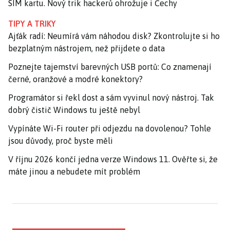
SIM kartu. Nový trik hackerů ohrožuje i Čechy
TIPY A TRIKY
Ajťák radí: Neumírá vám náhodou disk? Zkontrolujte si ho
bezplatným nástrojem, než přijdete o data
Poznejte tajemství barevných USB portů: Co znamenají
černé, oranžové a modré konektory?
Programátor si řekl dost a sám vyvinul nový nástroj. Tak
dobrý čistič Windows tu ještě nebyl
Vypínáte Wi-Fi router při odjezdu na dovolenou? Tohle
jsou důvody, proč byste měli
V říjnu 2026 končí jedna verze Windows 11. Ověřte si, že
máte jinou a nebudete mít problém