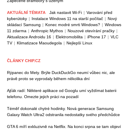
Zapečené brambory s uzeným
AKTUÁLNÍ TÉMATA
Jak nastavit Wi-Fi
|
Varování před
kyberútoky
|
Instalace Windows 11 na starší počítač
|
Nový
skládací Samsung
|
Konec modré smrti Windows?
|
Windows
11 zdarma
|
Anthropic Mythos
|
Nouzové otevírání pračky
|
Aktualizace Androidu 16
|
Elektromobilita
|
iPhone 17
|
VLC
TV
|
Klimatizace Maoudegola
|
Nejlepší Linux
ČLÁNKY CHIP.CZ
Rýpanec do Mety. Brýle DuckDuckGo neumí vůbec nic, ale
právě proto se vyprodaly během několika dní
Ajťák radí: Některé aplikace od Googlu umí vyždímat baterii
telefonu. Omezte jejich práci na pozadí
Téměř dokonalé chytré hodinky. Nová generace Samsung
Galaxy Watch Ultra2 odstranila nedostatky svého předchůdce
GTA 6 míří exkluzivně na Netflix. Na konci srpna se tam objeví