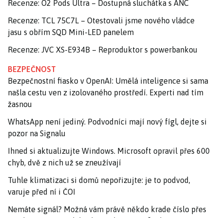
Recenze: O2 Pods Ultra – Dostupná sluchátka s ANC
Recenze: TCL 75C7L – Otestovali jsme nového vládce
jasu s obřím SQD Mini-LED panelem
Recenze: JVC XS-E934B – Reproduktor s powerbankou
BEZPEČNOST
Bezpečnostní fiasko v OpenAI: Umělá inteligence si sama
našla cestu ven z izolovaného prostředí. Experti nad tím
žasnou
WhatsApp není jediný. Podvodníci mají nový fígl, dejte si
pozor na Signalu
Ihned si aktualizujte Windows. Microsoft opravil přes 600
chyb, dvě z nich už se zneužívají
Tuhle klimatizaci si domů nepořizujte: je to podvod,
varuje před ní i ČOI
Nemáte signál? Možná vám právě někdo krade číslo přes