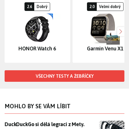
2.6
Dobrý
2.0
Velmi dobrý
Dalš
HONOR Watch 6
Garmin Venu X1
VŠECHNY TESTY A ŽEBŘÍČKY
MOHLO BY SE VÁM LÍBIT
DuckDuckGo si dělá legraci z Mety. Nabízí sluneční br
DuckDuckGo si dělá legraci z Mety.