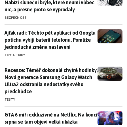
Nabízí sluneční brýle, které neumí vůbec
nic, a přesně proto se vyprodaly
BEZPEČNOST
Ajťák radí: Těchto pět aplikací od Googlu potichu vy
Ajťák radí: Těchto pět aplikací od Googlu
potichu vybíjí baterii telefonu. Pomůže
jednoduchá změna nastavení
TIPY A TRIKY
Recenze: Téměř dokonalé chytré hodinky. Nová gener
Recenze: Téměř dokonalé chytré hodinky.
Nová generace Samsung Galaxy Watch
Ultra2 odstranila nedostatky svého
předchůdce
TESTY
GTA 6 míří exkluzivně na Netflix. Na konci srpna se t
GTA 6 míří exkluzivně na Netflix. Na konci
srpna se tam objeví velká ukázka