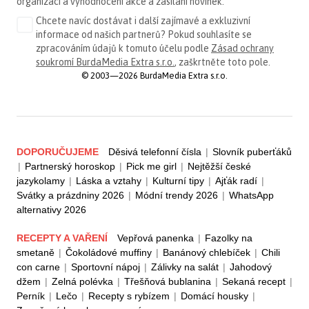
organizaci a vyhodnocení akce a zasílání novinek.
Chcete navíc dostávat i další zajímavé a exkluzivní
informace od našich partnerů? Pokud souhlasíte se
zpracováním údajů k tomuto účelu podle
Zásad ochrany
soukromí BurdaMedia Extra s.r.o.
, zaškrtněte toto pole.
© 2003—2026 BurdaMedia Extra s.r.o.
DOPORUČUJEME
Děsivá telefonní čísla
|
Slovník puberťáků
|
Partnerský horoskop
|
Pick me girl
|
Nejtěžší české
jazykolamy
|
Láska a vztahy
|
Kulturní tipy
|
Ajťák radí
|
Svátky a prázdniny 2026
|
Módní trendy 2026
|
WhatsApp
alternativy 2026
RECEPTY A VAŘENÍ
Vepřová panenka
|
Fazolky na
smetaně
|
Čokoládové muffiny
|
Banánový chlebíček
|
Chili
con carne
|
Sportovní nápoj
|
Zálivky na salát
|
Jahodový
džem
|
Zelná polévka
|
Třešňová bublanina
|
Sekaná recept
|
Perník
|
Lečo
|
Recepty s rybízem
|
Domácí housky
|