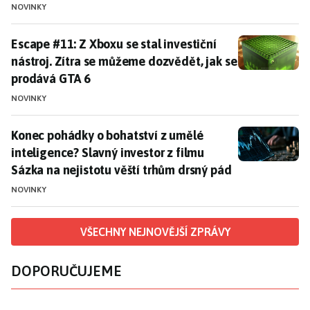
NOVINKY
Escape #11: Z Xboxu se stal investiční nástroj. Zítra
Escape #11: Z Xboxu se stal investiční
nástroj. Zítra se můžeme dozvědět, jak se
prodává GTA 6
NOVINKY
Konec pohádky o bohatství z umělé inteligence? Slavný
Konec pohádky o bohatství z umělé
inteligence? Slavný investor z filmu
Sázka na nejistotu věští trhům drsný pád
NOVINKY
VŠECHNY NEJNOVĚJŠÍ ZPRÁVY
DOPORUČUJEME