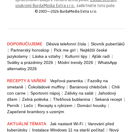
soukromí BurdaMedia Extra s.r.o.
, zaškrtněte toto pole.
© 2003—2026 BurdaMedia Extra s.r.o.
DOPORUČUJEME
Děsivá telefonní čísla
|
Slovník puberťáků
|
Partnerský horoskop
|
Pick me girl
|
Nejtěžší české
jazykolamy
|
Láska a vztahy
|
Kulturní tipy
|
Ajťák radí
|
Svátky a prázdniny 2026
|
Módní trendy 2026
|
WhatsApp
alternativy 2026
RECEPTY A VAŘENÍ
Vepřová panenka
|
Fazolky na
smetaně
|
Čokoládové muffiny
|
Banánový chlebíček
|
Chili
con carne
|
Sportovní nápoj
|
Zálivky na salát
|
Jahodový
džem
|
Zelná polévka
|
Třešňová bublanina
|
Sekaná recept
|
Perník
|
Lečo
|
Recepty s rybízem
|
Domácí housky
|
Zapečené brambory s uzeným
AKTUÁLNÍ TÉMATA
Jak nastavit Wi-Fi
|
Varování před
kyberútoky
|
Instalace Windows 11 na starší počítač
|
Nový