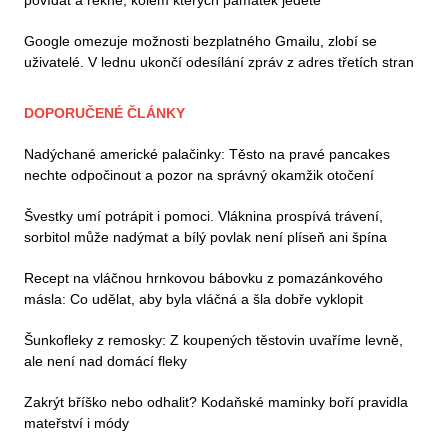
Google omezuje možnosti bezplatného Gmailu, zlobí se
uživatelé. V lednu ukončí odesílání zpráv z adres třetích stran
DOPORUČENÉ ČLÁNKY
Nadýchané americké palačinky: Těsto na pravé pancakes
nechte odpočinout a pozor na správný okamžik otočení
Švestky umí potrápit i pomoci. Vláknina prospívá trávení,
sorbitol může nadýmat a bílý povlak není plíseň ani špína
Recept na vláčnou hrnkovou bábovku z pomazánkového
másla: Co udělat, aby byla vláčná a šla dobře vyklopit
Šunkofleky z remosky: Z koupených těstovin uvaříme levně,
ale není nad domácí fleky
Zakrýt bříško nebo odhalit? Kodaňské maminky boří pravidla
mateřství i módy