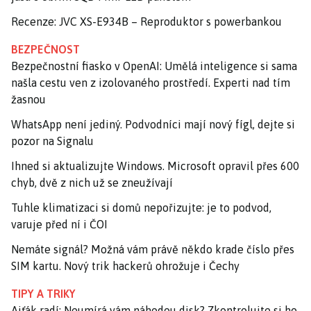
Recenze: JVC XS-E934B – Reproduktor s powerbankou
BEZPEČNOST
Bezpečnostní fiasko v OpenAI: Umělá inteligence si sama
našla cestu ven z izolovaného prostředí. Experti nad tím
žasnou
WhatsApp není jediný. Podvodníci mají nový fígl, dejte si
pozor na Signalu
Ihned si aktualizujte Windows. Microsoft opravil přes 600
chyb, dvě z nich už se zneužívají
Tuhle klimatizaci si domů nepořizujte: je to podvod,
varuje před ní i ČOI
Nemáte signál? Možná vám právě někdo krade číslo přes
SIM kartu. Nový trik hackerů ohrožuje i Čechy
TIPY A TRIKY
Ajťák radí: Neumírá vám náhodou disk? Zkontrolujte si ho