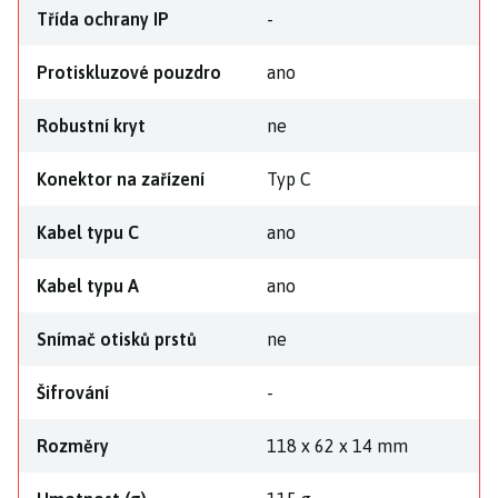
Třída ochrany IP
-
Protiskluzové pouzdro
ano
Robustní kryt
ne
Konektor na zařízení
Typ C
Kabel typu C
ano
Kabel typu A
ano
Snímač otisků prstů
ne
Šifrování
-
Rozměry
118 x 62 x 14 mm