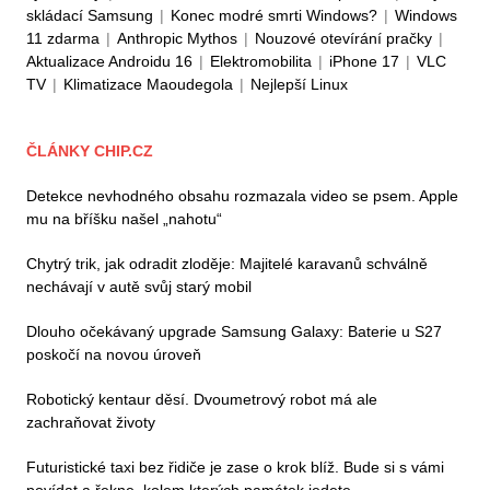
skládací Samsung
|
Konec modré smrti Windows?
|
Windows
11 zdarma
|
Anthropic Mythos
|
Nouzové otevírání pračky
|
Aktualizace Androidu 16
|
Elektromobilita
|
iPhone 17
|
VLC
TV
|
Klimatizace Maoudegola
|
Nejlepší Linux
ČLÁNKY CHIP.CZ
Detekce nevhodného obsahu rozmazala video se psem. Apple
mu na bříšku našel „nahotu“
Chytrý trik, jak odradit zloděje: Majitelé karavanů schválně
nechávají v autě svůj starý mobil
Dlouho očekávaný upgrade Samsung Galaxy: Baterie u S27
poskočí na novou úroveň
Robotický kentaur děsí. Dvoumetrový robot má ale
zachraňovat životy
Futuristické taxi bez řidiče je zase o krok blíž. Bude si s vámi
povídat a řekne, kolem kterých památek jedete