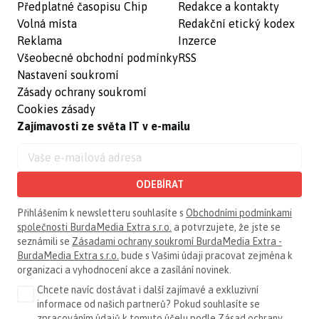
Předplatné časopisu Chip
Redakce a kontakty
Volná místa
Redakční etický kodex
Reklama
Inzerce
Všeobecné obchodní podmínky
RSS
Nastavení soukromí
Zásady ochrany soukromí
Cookies zásady
Zajímavosti ze světa IT v e-mailu
ODEBÍRAT
Přihlášením k newsletteru souhlasíte s
Obchodními podmínkami
společnosti BurdaMedia Extra s.r.o.
a potvrzujete, že jste se
seznámili se
Zásadami ochrany soukromí BurdaMedia Extra -
BurdaMedia Extra s.r.o.
bude s Vašimi údaji pracovat zejména k
organizaci a vyhodnocení akce a zasílání novinek.
Chcete navíc dostávat i další zajímavé a exkluzivní
informace od našich partnerů? Pokud souhlasíte se
zpracováním údajů k tomuto účelu podle
Zásad ochrany