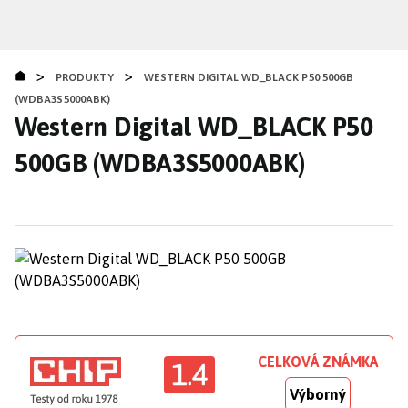
Přejít
k
hlavnímu
>
>
obsahu
PRODUKTY
WESTERN DIGITAL WD_BLACK P50 500GB
(WDBA3S5000ABK)
Western Digital WD_BLACK P50
500GB (WDBA3S5000ABK)
CELKOVÁ ZNÁMKA
1.4
Výborný