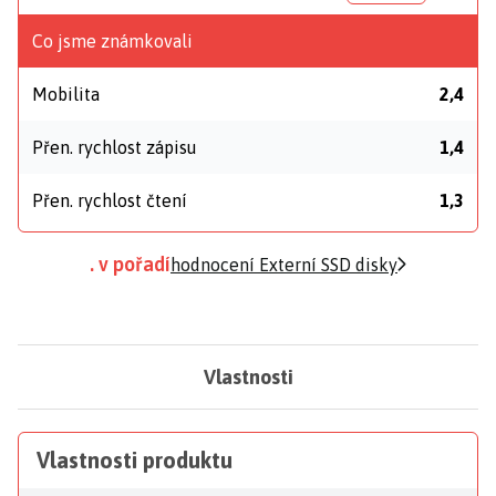
Co jsme známkovali
Mobilita
2,4
Přen. rychlost zápisu
1,4
Přen. rychlost čtení
1,3
. v pořadí
hodnocení Externí SSD disky
Vlastnosti
Vlastnosti produktu