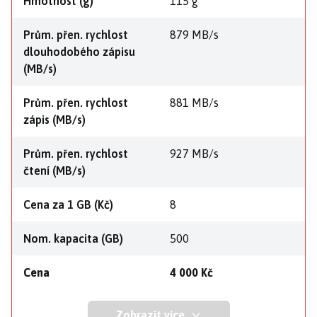
Hmotnost (g)
115 g
Prům. přen. rychlost
879 MB/s
dlouhodobého zápisu
(MB/s)
Prům. přen. rychlost
881 MB/s
zápis (MB/s)
Prům. přen. rychlost
927 MB/s
čtení (MB/s)
Cena za 1 GB (Kč)
8
Nom. kapacita (GB)
500
Cena
4 000 Kč
Zobrazit více