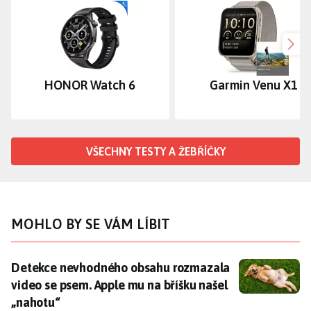
Dalš
HONOR Watch 6
Garmin Venu X1
VŠECHNY TESTY A ŽEBŘÍČKY
MOHLO BY SE VÁM LÍBIT
Detekce nevhodného obsahu rozmazala video se psem.
Detekce nevhodného obsahu rozmazala
video se psem. Apple mu na bříšku našel
„nahotu“