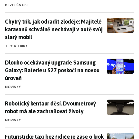
BEZPEČNOST
Chytrý trik, jak odradit zloděje: Majitelé karavanů sc
Chytrý trik, jak odradit zloděje: Majitelé
karavanů schválně nechávají v autě svůj
starý mobil
TIPY A TRIKY
Dlouho očekávaný upgrade Samsung Galaxy: Baterie u
Dlouho očekávaný upgrade Samsung
Galaxy: Baterie u S27 poskočí na novou
úroveň
NOVINKY
Robotický kentaur děsí. Dvoumetrový robot má ale z
Robotický kentaur děsí. Dvoumetrový
robot má ale zachraňovat životy
NOVINKY
Futuristické taxi bez řidiče je zase o krok blíž. Bude
Futuristické taxi bez řidiče je zase o krok