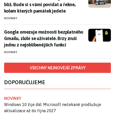
blíž. Bude si s vámi povídat a řekne,
kolem kterých památek jedete
NOVINKY
Google omezuje možnosti bezplatného Gmailu, zlobí se 
Google omezuje možnosti bezplatného
Gmailu, zlobí se uživatelé. Brzy zruší
jednu z nejoblíbenějších funkcí
NOVINKY
VŠECHNY NEJNOVĚJŠÍ ZPRÁVY
DOPORUČUJEME
NOVINKY
Windows 10 žije dál: Microsoft nečekaně prodlužuje
aktualizace až do října 2027