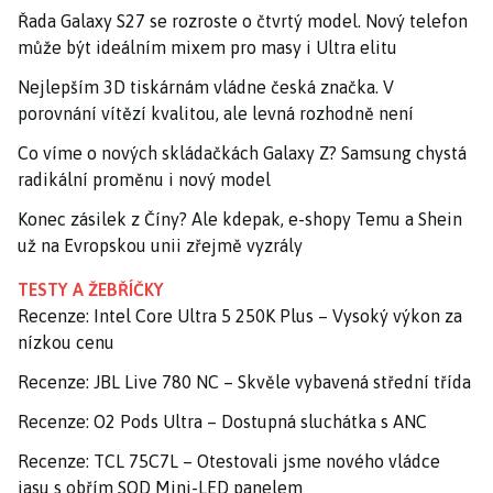
Řada Galaxy S27 se rozroste o čtvrtý model. Nový telefon
může být ideálním mixem pro masy i Ultra elitu
Nejlepším 3D tiskárnám vládne česká značka. V
porovnání vítězí kvalitou, ale levná rozhodně není
Co víme o nových skládačkách Galaxy Z? Samsung chystá
radikální proměnu i nový model
Konec zásilek z Číny? Ale kdepak, e-shopy Temu a Shein
už na Evropskou unii zřejmě vyzrály
TESTY A ŽEBŘÍČKY
Recenze: Intel Core Ultra 5 250K Plus – Vysoký výkon za
nízkou cenu
Recenze: JBL Live 780 NC – Skvěle vybavená střední třída
Recenze: O2 Pods Ultra – Dostupná sluchátka s ANC
Recenze: TCL 75C7L – Otestovali jsme nového vládce
jasu s obřím SQD Mini-LED panelem