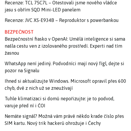
Recenze: TCL 75C7L – Otestovali jsme nového vládce
jasu s obřím SQD Mini-LED panelem
Recenze: JVC XS-E934B – Reproduktor s powerbankou
BEZPEČNOST
Bezpečnostní fiasko v OpenAI: Umělá inteligence si sama
našla cestu ven z izolovaného prostředí. Experti nad tím
žasnou
WhatsApp není jediný. Podvodníci mají nový fígl, dejte si
pozor na Signalu
Ihned si aktualizujte Windows. Microsoft opravil přes 600
chyb, dvě z nich už se zneužívají
Tuhle klimatizaci si domů nepořizujte: je to podvod,
varuje před ní i ČOI
Nemáte signál? Možná vám právě někdo krade číslo přes
SIM kartu. Nový trik hackerů ohrožuje i Čechy