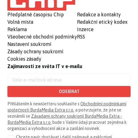
Předplatné časopisu Chip
Redakce a kontakty
Volná místa
Redakční etický kodex
Reklama
Inzerce
Všeobecné obchodní podmínky
RSS
Nastavení soukromí
Zásady ochrany soukromí
Cookies zásady
Zajímavosti ze světa IT v e-mailu
ODEBÍRAT
Přihlášením k newsletteru souhlasíte s
Obchodními podmínkami
společnosti BurdaMedia Extra s.r.o.
a potvrzujete, že jste se
seznámili se
Zásadami ochrany soukromí BurdaMedia Extra -
BurdaMedia Extra s.r.o.
bude s Vašimi údaji pracovat zejména k
organizaci a vyhodnocení akce a zasílání novinek.
Chcete navíc dostávat i další zajímavé a exkluzivní