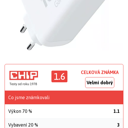
CELKOVÁ ZNÁMKA
1.6
Velmi dobrý
Co jsme známkovali
Výkon 70 %
1.1
Vybavení 20 %
3