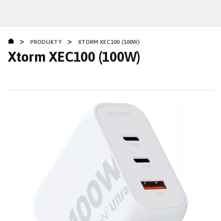
Přejít
k
hlavnímu
>
>
obsahu
PRODUKTY
XTORM XEC100 (100W)
Xtorm XEC100 (100W)