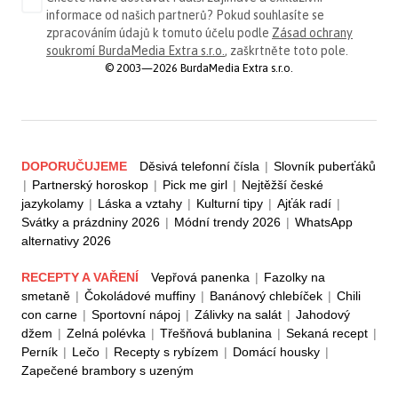
informace od našich partnerů? Pokud souhlasíte se
zpracováním údajů k tomuto účelu podle
Zásad ochrany
soukromí BurdaMedia Extra s.r.o.
, zaškrtněte toto pole.
© 2003—2026 BurdaMedia Extra s.r.o.
DOPORUČUJEME
Děsivá telefonní čísla
|
Slovník puberťáků
|
Partnerský horoskop
|
Pick me girl
|
Nejtěžší české
jazykolamy
|
Láska a vztahy
|
Kulturní tipy
|
Ajťák radí
|
Svátky a prázdniny 2026
|
Módní trendy 2026
|
WhatsApp
alternativy 2026
RECEPTY A VAŘENÍ
Vepřová panenka
|
Fazolky na
smetaně
|
Čokoládové muffiny
|
Banánový chlebíček
|
Chili
con carne
|
Sportovní nápoj
|
Zálivky na salát
|
Jahodový
džem
|
Zelná polévka
|
Třešňová bublanina
|
Sekaná recept
|
Perník
|
Lečo
|
Recepty s rybízem
|
Domácí housky
|
Zapečené brambory s uzeným