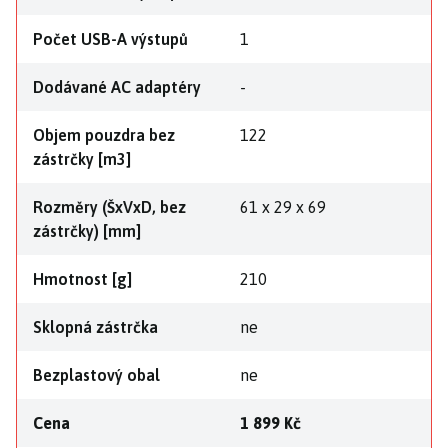
Počet USB-A výstupů
1
Dodávané AC adaptéry
-
Objem pouzdra bez
122
zástrčky [m3]
Rozměry (ŠxVxD, bez
61 x 29 x 69
zástrčky) [mm]
Hmotnost [g]
210
Sklopná zástrčka
ne
Bezplastový obal
ne
Cena
1 899 Kč