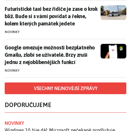
Futuristické taxi bez řidiče je zase o krok blíž. Bude
Futuristické taxi bez řidiče je zase o krok
blíž. Bude si s vámi povídat a řekne,
kolem kterých památek jedete
NOVINKY
Google omezuje možnosti bezplatného Gmailu, zlobí se 
Google omezuje možnosti bezplatného
Gmailu, zlobí se uživatelé. Brzy zruší
jednu z nejoblíbenějších funkcí
NOVINKY
VŠECHNY NEJNOVĚJŠÍ ZPRÁVY
DOPORUČUJEME
NOVINKY
Windows 10 žije dál: Microsoft nečekaně prodlužuje