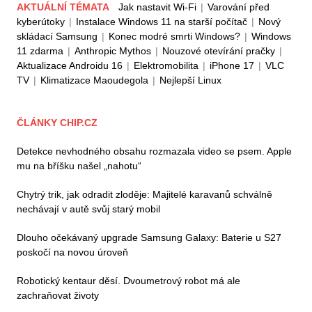
AKTUÁLNÍ TÉMATA
Jak nastavit Wi-Fi
|
Varování před
kyberútoky
|
Instalace Windows 11 na starší počítač
|
Nový
skládací Samsung
|
Konec modré smrti Windows?
|
Windows
11 zdarma
|
Anthropic Mythos
|
Nouzové otevírání pračky
|
Aktualizace Androidu 16
|
Elektromobilita
|
iPhone 17
|
VLC
TV
|
Klimatizace Maoudegola
|
Nejlepší Linux
ČLÁNKY CHIP.CZ
Detekce nevhodného obsahu rozmazala video se psem. Apple
mu na bříšku našel „nahotu“
Chytrý trik, jak odradit zloděje: Majitelé karavanů schválně
nechávají v autě svůj starý mobil
Dlouho očekávaný upgrade Samsung Galaxy: Baterie u S27
poskočí na novou úroveň
Robotický kentaur děsí. Dvoumetrový robot má ale
zachraňovat životy