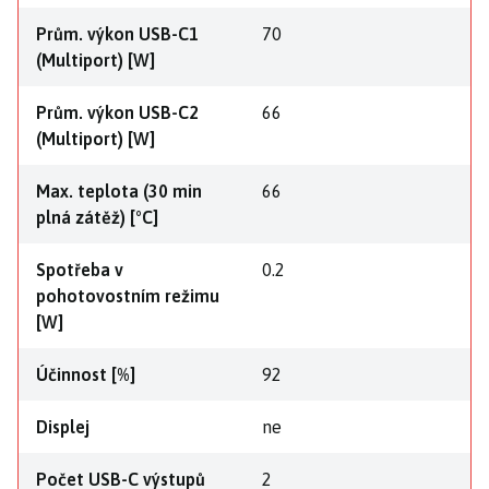
Prům. výkon USB-C1
70
(Multiport) [W]
Prům. výkon USB-C2
66
(Multiport) [W]
Max. teplota (30 min
66
plná zátěž) [°C]
Spotřeba v
0.2
pohotovostním režimu
[W]
Účinnost [%]
92
Displej
ne
Počet USB-C výstupů
2