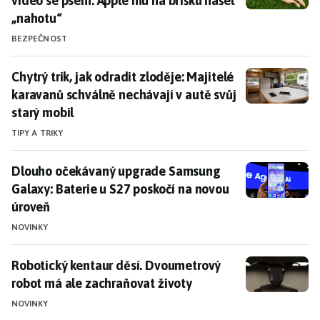
video se psem. Apple mu na bříšku našel
„nahotu“
BEZPEČNOST
Chytrý trik, jak odradit zloděje: Majitelé karavanů sc
Chytrý trik, jak odradit zloděje: Majitelé
karavanů schválně nechávají v autě svůj
starý mobil
TIPY A TRIKY
Dlouho očekávaný upgrade Samsung Galaxy: Baterie u
Dlouho očekávaný upgrade Samsung
Galaxy: Baterie u S27 poskočí na novou
úroveň
NOVINKY
Robotický kentaur děsí. Dvoumetrový robot má ale z
Robotický kentaur děsí. Dvoumetrový
robot má ale zachraňovat životy
NOVINKY