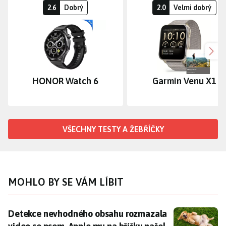
2.6
Dobrý
2.0
Velmi dobrý
Dalš
HONOR Watch 6
Garmin Venu X1
VŠECHNY TESTY A ŽEBŘÍČKY
MOHLO BY SE VÁM LÍBIT
Detekce nevhodného obsahu rozmazala video se psem.
Detekce nevhodného obsahu rozmazala