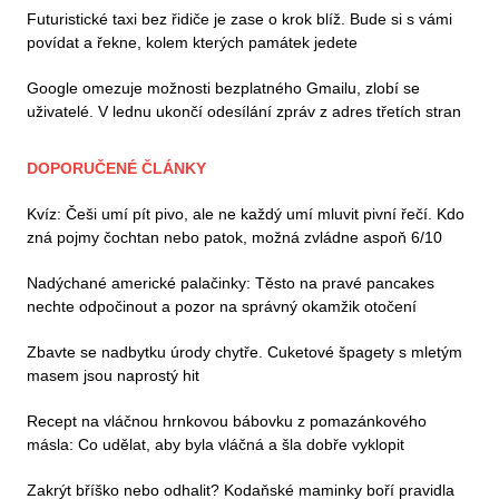
Futuristické taxi bez řidiče je zase o krok blíž. Bude si s vámi
povídat a řekne, kolem kterých památek jedete
Google omezuje možnosti bezplatného Gmailu, zlobí se
uživatelé. V lednu ukončí odesílání zpráv z adres třetích stran
DOPORUČENÉ ČLÁNKY
Kvíz: Češi umí pít pivo, ale ne každý umí mluvit pivní řečí. Kdo
zná pojmy čochtan nebo patok, možná zvládne aspoň 6/10
Nadýchané americké palačinky: Těsto na pravé pancakes
nechte odpočinout a pozor na správný okamžik otočení
Zbavte se nadbytku úrody chytře. Cuketové špagety s mletým
masem jsou naprostý hit
Recept na vláčnou hrnkovou bábovku z pomazánkového
másla: Co udělat, aby byla vláčná a šla dobře vyklopit
Zakrýt bříško nebo odhalit? Kodaňské maminky boří pravidla