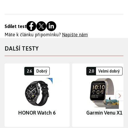
Sdílet test
Máte k článku připomínku?
Napište nám
DALŠÍ TESTY
2.6
Dobrý
2.0
Velmi dobrý
Dalš
HONOR Watch 6
Garmin Venu X1