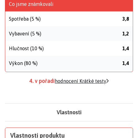
Co jsme známkovali
Spotřeba (5 %)
3,8
Vybavení (5 %)
1,2
Hlučnost (10 %)
1,4
Výkon (80 %)
1,4
4. v pořadí
hodnocení Krátké testy
Vlastnosti
Vlastnosti produktu