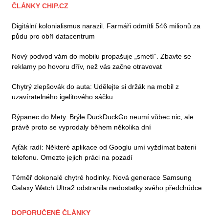
ČLÁNKY CHIP.CZ
Digitální kolonialismus narazil. Farmáři odmítli 546 milionů za
půdu pro obří datacentrum
Nový podvod vám do mobilu propašuje „smetí“. Zbavte se
reklamy po hovoru dřív, než vás začne otravovat
Chytrý zlepšovák do auta: Udělejte si držák na mobil z
uzavíratelného igelitového sáčku
Rýpanec do Mety. Brýle DuckDuckGo neumí vůbec nic, ale
právě proto se vyprodaly během několika dní
Ajťák radí: Některé aplikace od Googlu umí vyždímat baterii
telefonu. Omezte jejich práci na pozadí
Téměř dokonalé chytré hodinky. Nová generace Samsung
Galaxy Watch Ultra2 odstranila nedostatky svého předchůdce
DOPORUČENÉ ČLÁNKY