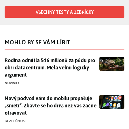
VŠECHNY TESTY A ŽEBŘÍČKY
MOHLO BY SE VÁM LÍBIT
Rodina odmítla 546 milionů za půdu pro obří datacen
Rodina odmítla 546 milionů za půdu pro
obří datacentrum. Měla velmi logický
argument
NOVINKY
Nový podvod vám do mobilu propašuje „smetí“. Zbavte 
Nový podvod vám do mobilu propašuje
„smetí“. Zbavte se ho dřív, než vás začne
otravovat
BEZPEČNOST