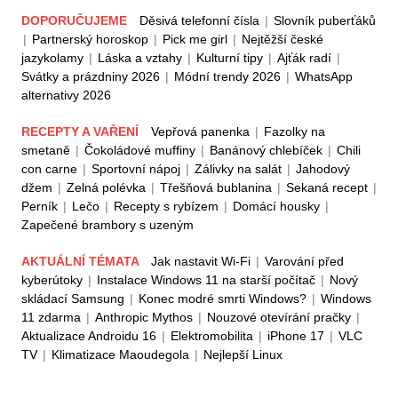
DOPORUČUJEME
Děsivá telefonní čísla
|
Slovník puberťáků
|
Partnerský horoskop
|
Pick me girl
|
Nejtěžší české
jazykolamy
|
Láska a vztahy
|
Kulturní tipy
|
Ajťák radí
|
Svátky a prázdniny 2026
|
Módní trendy 2026
|
WhatsApp
alternativy 2026
RECEPTY A VAŘENÍ
Vepřová panenka
|
Fazolky na
smetaně
|
Čokoládové muffiny
|
Banánový chlebíček
|
Chili
con carne
|
Sportovní nápoj
|
Zálivky na salát
|
Jahodový
džem
|
Zelná polévka
|
Třešňová bublanina
|
Sekaná recept
|
Perník
|
Lečo
|
Recepty s rybízem
|
Domácí housky
|
Zapečené brambory s uzeným
AKTUÁLNÍ TÉMATA
Jak nastavit Wi-Fi
|
Varování před
kyberútoky
|
Instalace Windows 11 na starší počítač
|
Nový
skládací Samsung
|
Konec modré smrti Windows?
|
Windows
11 zdarma
|
Anthropic Mythos
|
Nouzové otevírání pračky
|
Aktualizace Androidu 16
|
Elektromobilita
|
iPhone 17
|
VLC
TV
|
Klimatizace Maoudegola
|
Nejlepší Linux