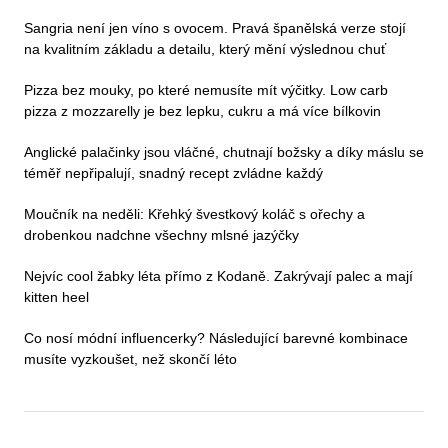
Sangria není jen víno s ovocem. Pravá španělská verze stojí
na kvalitním základu a detailu, který mění výslednou chuť
Pizza bez mouky, po které nemusíte mít výčitky. Low carb
pizza z mozzarelly je bez lepku, cukru a má více bílkovin
Anglické palačinky jsou vláčné, chutnají božsky a díky máslu se
téměř nepřipalují, snadný recept zvládne každý
Moučník na neděli: Křehký švestkový koláč s ořechy a
drobenkou nadchne všechny mlsné jazýčky
Nejvíc cool žabky léta přímo z Kodaně. Zakrývají palec a mají
kitten heel
Co nosí módní influencerky? Následující barevné kombinace
musíte vyzkoušet, než skončí léto