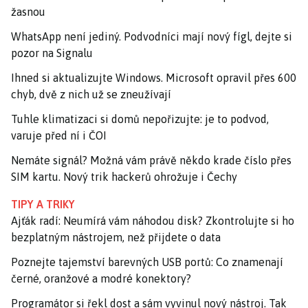
žasnou
WhatsApp není jediný. Podvodníci mají nový fígl, dejte si
pozor na Signalu
Ihned si aktualizujte Windows. Microsoft opravil přes 600
chyb, dvě z nich už se zneužívají
Tuhle klimatizaci si domů nepořizujte: je to podvod,
varuje před ní i ČOI
Nemáte signál? Možná vám právě někdo krade číslo přes
SIM kartu. Nový trik hackerů ohrožuje i Čechy
TIPY A TRIKY
Ajťák radí: Neumírá vám náhodou disk? Zkontrolujte si ho
bezplatným nástrojem, než přijdete o data
Poznejte tajemství barevných USB portů: Co znamenají
černé, oranžové a modré konektory?
Programátor si řekl dost a sám vyvinul nový nástroj. Tak