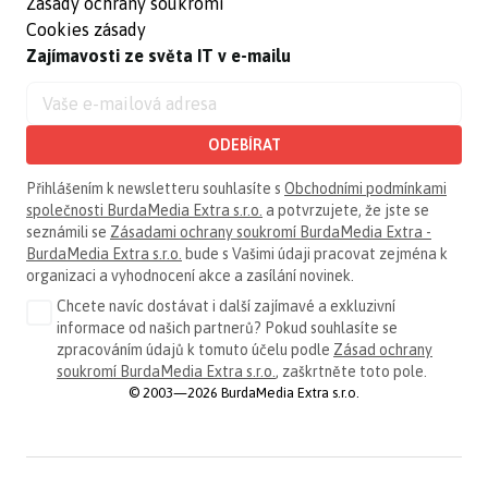
Zásady ochrany soukromí
Cookies zásady
Zajímavosti ze světa IT v e-mailu
ODEBÍRAT
Přihlášením k newsletteru souhlasíte s
Obchodními podmínkami
společnosti BurdaMedia Extra s.r.o.
a potvrzujete, že jste se
seznámili se
Zásadami ochrany soukromí BurdaMedia Extra -
BurdaMedia Extra s.r.o.
bude s Vašimi údaji pracovat zejména k
organizaci a vyhodnocení akce a zasílání novinek.
Chcete navíc dostávat i další zajímavé a exkluzivní
informace od našich partnerů? Pokud souhlasíte se
zpracováním údajů k tomuto účelu podle
Zásad ochrany
soukromí BurdaMedia Extra s.r.o.
, zaškrtněte toto pole.
© 2003—2026 BurdaMedia Extra s.r.o.