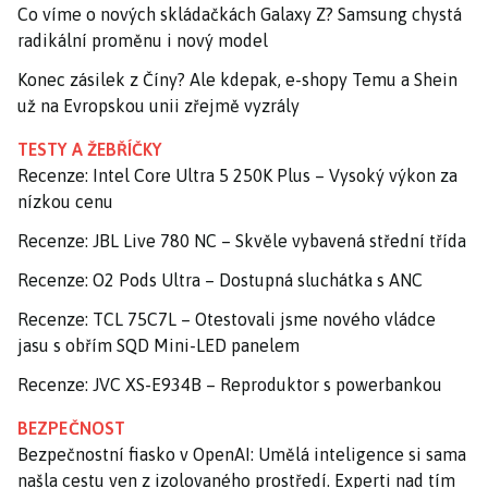
Co víme o nových skládačkách Galaxy Z? Samsung chystá
radikální proměnu i nový model
Konec zásilek z Číny? Ale kdepak, e-shopy Temu a Shein
už na Evropskou unii zřejmě vyzrály
TESTY A ŽEBŘÍČKY
Recenze: Intel Core Ultra 5 250K Plus – Vysoký výkon za
nízkou cenu
Recenze: JBL Live 780 NC – Skvěle vybavená střední třída
Recenze: O2 Pods Ultra – Dostupná sluchátka s ANC
Recenze: TCL 75C7L – Otestovali jsme nového vládce
jasu s obřím SQD Mini-LED panelem
Recenze: JVC XS-E934B – Reproduktor s powerbankou
BEZPEČNOST
Bezpečnostní fiasko v OpenAI: Umělá inteligence si sama
našla cestu ven z izolovaného prostředí. Experti nad tím