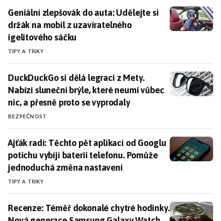
Geniální zlepšovák do auta: Udělejte si držák na mobi
Geniální zlepšovák do auta: Udělejte si
držák na mobil z uzavíratelného
igelitového sáčku
TIPY A TRIKY
DuckDuckGo si dělá legraci z Mety. Nabízí sluneční br
DuckDuckGo si dělá legraci z Mety.
Nabízí sluneční brýle, které neumí vůbec
nic, a přesně proto se vyprodaly
BEZPEČNOST
Ajťák radí: Těchto pět aplikací od Googlu potichu vy
Ajťák radí: Těchto pět aplikací od Googlu
potichu vybíjí baterii telefonu. Pomůže
jednoduchá změna nastavení
TIPY A TRIKY
Recenze: Téměř dokonalé chytré hodinky. Nová gener
Recenze: Téměř dokonalé chytré hodinky.
Nová generace Samsung Galaxy Watch