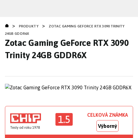
Přejít
k
hlavnímu
>
>
obsahu
PRODUKTY
ZOTAC GAMING GEFORCE RTX 3090 TRINITY
24GB GDDR6X
Zotac Gaming GeForce RTX 3090
Trinity 24GB GDDR6X
CELKOVÁ ZNÁMKA
1.5
Výborný