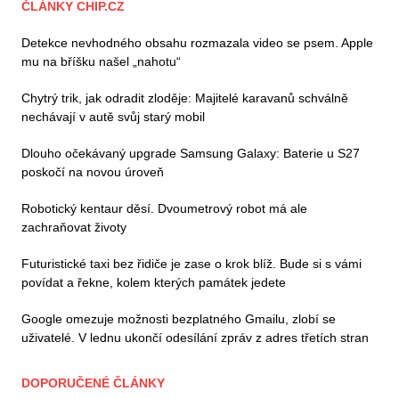
ČLÁNKY CHIP.CZ
Detekce nevhodného obsahu rozmazala video se psem. Apple
mu na bříšku našel „nahotu“
Chytrý trik, jak odradit zloděje: Majitelé karavanů schválně
nechávají v autě svůj starý mobil
Dlouho očekávaný upgrade Samsung Galaxy: Baterie u S27
poskočí na novou úroveň
Robotický kentaur děsí. Dvoumetrový robot má ale
zachraňovat životy
Futuristické taxi bez řidiče je zase o krok blíž. Bude si s vámi
povídat a řekne, kolem kterých památek jedete
Google omezuje možnosti bezplatného Gmailu, zlobí se
uživatelé. V lednu ukončí odesílání zpráv z adres třetích stran
DOPORUČENÉ ČLÁNKY