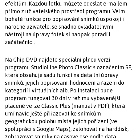
efektům. Každou fotku můžete odeslat e-mailem
přímo z uživatelského prostředí programu. Velmi
bohaté funkce pro popisování snímků uspokojí i
náročné uživatele, se snadno ovladatelnými
nástroji na úpravy fotek si naopak poradí i
začátečníci.
Na Chip DVD najdete speciální plnou verzi
programu StudioLine Photo Classic s označením SE,
která obsahuje sadu funkcí na detailní úpravy
snímků, jejich popisování, hodnocení a řazení do
kategorií i virtuálních alb. Po instalaci bude
program fungovat 30 dní v režimu vybavenější
placené verze Classic Plus (manuál v PDF), která
umí navíc ještě přiřazovat ke snímkům
geografickou polohu místa jejich pořízení (ve
spolupráci s Google Maps), zálohovat na harddisk,
zobrazovat snímky na časové ose podle data