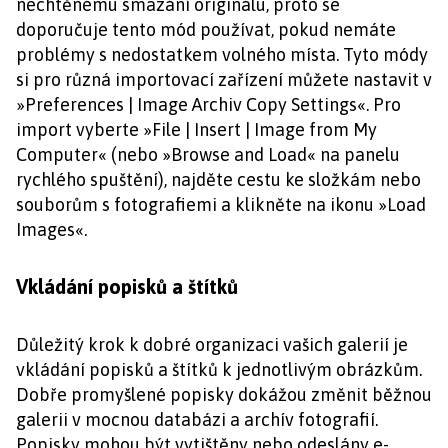
nechtěnému smazání originálu, proto se
doporučuje tento mód používat, pokud nemáte
problémy s nedostatkem volného místa. Tyto módy
si pro různá importovací zařízení můžete nastavit v
»Preferences | Image Archiv Copy Settings«. Pro
import vyberte »File | Insert | Image from My
Computer« (nebo »Browse and Load« na panelu
rychlého spuštění), najděte cestu ke složkám nebo
souborům s fotografiemi a klikněte na ikonu »Load
Images«.
Vkládání popisků a štítků
Důležitý krok k dobré organizaci vašich galerií je
vkládání popisků a štítků k jednotlivým obrázkům.
Dobře promyšlené popisky dokážou změnit běžnou
galerii v mocnou databázi a archív fotografií.
Popisky mohou být vytištěny nebo odeslány e-