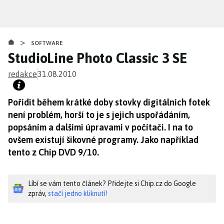
Přejít
k
hlavnímu
>
obsahu
SOFTWARE
StudioLine Photo Classic 3 SE
redakce
31.08.2010
Pořídit během krátké doby stovky digitálních fotek
není problém, horší to je s jejich uspořádáním,
popsáním a dalšími úpravami v počítači. I na to
ovšem existují šikovné programy. Jako například
tento z Chip DVD 9/10.
Líbí se vám tento článek? Přidejte si Chip.cz do Google
zpráv,
stačí jedno kliknutí!