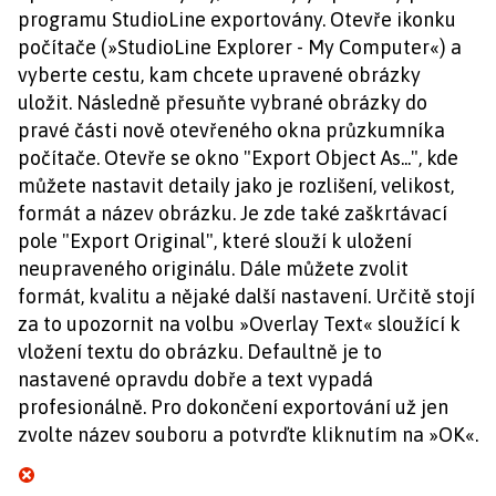
programu StudioLine exportovány. Otevře ikonku
počítače (»StudioLine Explorer - My Computer«) a
vyberte cestu, kam chcete upravené obrázky
uložit. Následně přesuňte vybrané obrázky do
pravé části nově otevřeného okna průzkumníka
počítače. Otevře se okno "Export Object As...", kde
můžete nastavit detaily jako je rozlišení, velikost,
formát a název obrázku. Je zde také zaškrtávací
pole "Export Original", které slouží k uložení
neupraveného originálu. Dále můžete zvolit
formát, kvalitu a nějaké další nastavení. Určitě stojí
za to upozornit na volbu »Overlay Text« sloužící k
vložení textu do obrázku. Defaultně je to
nastavené opravdu dobře a text vypadá
profesionálně. Pro dokončení exportování už jen
zvolte název souboru a potvrďte kliknutím na »OK«.