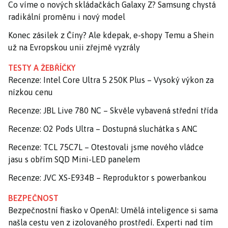
Co víme o nových skládačkách Galaxy Z? Samsung chystá
radikální proměnu i nový model
Konec zásilek z Číny? Ale kdepak, e-shopy Temu a Shein
už na Evropskou unii zřejmě vyzrály
TESTY A ŽEBŘÍČKY
Recenze: Intel Core Ultra 5 250K Plus – Vysoký výkon za
nízkou cenu
Recenze: JBL Live 780 NC – Skvěle vybavená střední třída
Recenze: O2 Pods Ultra – Dostupná sluchátka s ANC
Recenze: TCL 75C7L – Otestovali jsme nového vládce
jasu s obřím SQD Mini-LED panelem
Recenze: JVC XS-E934B – Reproduktor s powerbankou
BEZPEČNOST
Bezpečnostní fiasko v OpenAI: Umělá inteligence si sama
našla cestu ven z izolovaného prostředí. Experti nad tím