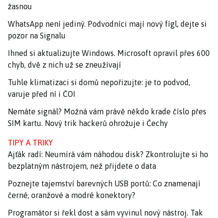
žasnou
WhatsApp není jediný. Podvodníci mají nový fígl, dejte si
pozor na Signalu
Ihned si aktualizujte Windows. Microsoft opravil přes 600
chyb, dvě z nich už se zneužívají
Tuhle klimatizaci si domů nepořizujte: je to podvod,
varuje před ní i ČOI
Nemáte signál? Možná vám právě někdo krade číslo přes
SIM kartu. Nový trik hackerů ohrožuje i Čechy
TIPY A TRIKY
Ajťák radí: Neumírá vám náhodou disk? Zkontrolujte si ho
bezplatným nástrojem, než přijdete o data
Poznejte tajemství barevných USB portů: Co znamenají
černé, oranžové a modré konektory?
Programátor si řekl dost a sám vyvinul nový nástroj. Tak