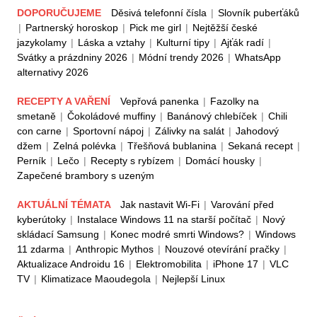
DOPORUČUJEME
Děsivá telefonní čísla
|
Slovník puberťáků
|
Partnerský horoskop
|
Pick me girl
|
Nejtěžší české
jazykolamy
|
Láska a vztahy
|
Kulturní tipy
|
Ajťák radí
|
Svátky a prázdniny 2026
|
Módní trendy 2026
|
WhatsApp
alternativy 2026
RECEPTY A VAŘENÍ
Vepřová panenka
|
Fazolky na
smetaně
|
Čokoládové muffiny
|
Banánový chlebíček
|
Chili
con carne
|
Sportovní nápoj
|
Zálivky na salát
|
Jahodový
džem
|
Zelná polévka
|
Třešňová bublanina
|
Sekaná recept
|
Perník
|
Lečo
|
Recepty s rybízem
|
Domácí housky
|
Zapečené brambory s uzeným
AKTUÁLNÍ TÉMATA
Jak nastavit Wi-Fi
|
Varování před
kyberútoky
|
Instalace Windows 11 na starší počítač
|
Nový
skládací Samsung
|
Konec modré smrti Windows?
|
Windows
11 zdarma
|
Anthropic Mythos
|
Nouzové otevírání pračky
|
Aktualizace Androidu 16
|
Elektromobilita
|
iPhone 17
|
VLC
TV
|
Klimatizace Maoudegola
|
Nejlepší Linux