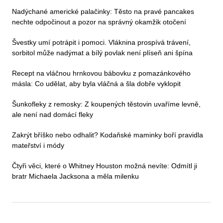
Nadýchané americké palačinky: Těsto na pravé pancakes
nechte odpočinout a pozor na správný okamžik otočení
Švestky umí potrápit i pomoci. Vláknina prospívá trávení,
sorbitol může nadýmat a bílý povlak není plíseň ani špína
Recept na vláčnou hrnkovou bábovku z pomazánkového
másla: Co udělat, aby byla vláčná a šla dobře vyklopit
Šunkofleky z remosky: Z koupených těstovin uvaříme levně,
ale není nad domácí fleky
Zakrýt bříško nebo odhalit? Kodaňské maminky boří pravidla
mateřství i módy
Čtyři věci, které o Whitney Houston možná nevíte: Odmítl ji
bratr Michaela Jacksona a měla milenku