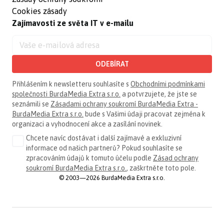
Cookies zásady
Zajímavosti ze světa IT v e-mailu
ODEBÍRAT
Přihlášením k newsletteru souhlasíte s
Obchodními podmínkami
společnosti BurdaMedia Extra s.r.o.
a potvrzujete, že jste se
seznámili se
Zásadami ochrany soukromí BurdaMedia Extra -
BurdaMedia Extra s.r.o.
bude s Vašimi údaji pracovat zejména k
organizaci a vyhodnocení akce a zasílání novinek.
Chcete navíc dostávat i další zajímavé a exkluzivní
informace od našich partnerů? Pokud souhlasíte se
zpracováním údajů k tomuto účelu podle
Zásad ochrany
soukromí BurdaMedia Extra s.r.o.
, zaškrtněte toto pole.
© 2003—2026 BurdaMedia Extra s.r.o.