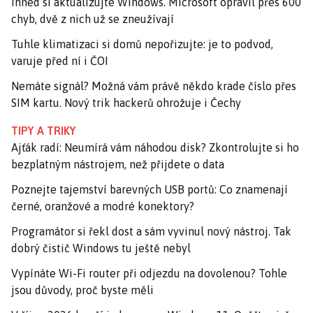
Ihned si aktualizujte Windows. Microsoft opravil přes 600
chyb, dvě z nich už se zneužívají
Tuhle klimatizaci si domů nepořizujte: je to podvod,
varuje před ní i ČOI
Nemáte signál? Možná vám právě někdo krade číslo přes
SIM kartu. Nový trik hackerů ohrožuje i Čechy
TIPY A TRIKY
Ajťák radí: Neumírá vám náhodou disk? Zkontrolujte si ho
bezplatným nástrojem, než přijdete o data
Poznejte tajemství barevných USB portů: Co znamenají
černé, oranžové a modré konektory?
Programátor si řekl dost a sám vyvinul nový nástroj. Tak
dobrý čistič Windows tu ještě nebyl
Vypínáte Wi-Fi router při odjezdu na dovolenou? Tohle
jsou důvody, proč byste měli