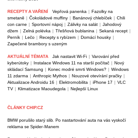
RECEPTY A VAŘENÍ
Vepřová panenka
|
Fazolky na
smetaně
|
Čokoládové muffiny
|
Banánový chlebíček
|
Chili
con carne
|
Sportovní nápoj
|
Zálivky na salát
|
Jahodový
džem
|
Zelná polévka
|
Třešňová bublanina
|
Sekaná recept
|
Perník
|
Lečo
|
Recepty s rybízem
|
Domácí housky
|
Zapečené brambory s uzeným
AKTUÁLNÍ TÉMATA
Jak nastavit Wi-Fi
|
Varování před
kyberútoky
|
Instalace Windows 11 na starší počítač
|
Nový
skládací Samsung
|
Konec modré smrti Windows?
|
Windows
11 zdarma
|
Anthropic Mythos
|
Nouzové otevírání pračky
|
Aktualizace Androidu 16
|
Elektromobilita
|
iPhone 17
|
VLC
TV
|
Klimatizace Maoudegola
|
Nejlepší Linux
ČLÁNKY CHIP.CZ
BMW porušilo starý slib. Po nastartování auta na vás vyskočí
reklama se Spider-Manem