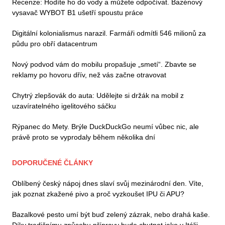
Recenze: Hodíte ho do vody a můžete odpočívat. Bazénový
vysavač WYBOT B1 ušetří spoustu práce
Digitální kolonialismus narazil. Farmáři odmítli 546 milionů za
půdu pro obří datacentrum
Nový podvod vám do mobilu propašuje „smetí“. Zbavte se
reklamy po hovoru dřív, než vás začne otravovat
Chytrý zlepšovák do auta: Udělejte si držák na mobil z
uzavíratelného igelitového sáčku
Rýpanec do Mety. Brýle DuckDuckGo neumí vůbec nic, ale
právě proto se vyprodaly během několika dní
DOPORUČENÉ ČLÁNKY
Oblíbený český nápoj dnes slaví svůj mezinárodní den. Víte,
jak poznat zkažené pivo a proč vyzkoušet IPU či APU?
Bazalkové pesto umí být buď zelený zázrak, nebo drahá kaše.