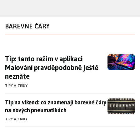
Přejít
k
hlavnímu
BAREVNÉ ČÁRY
obsahu
Tip: tento režim v aplikaci Malování pravdě
Tip: tento režim v aplikaci
Malování pravděpodobně ještě
neznáte
TIPY A TRIKY
Tip na víkend: co znamenají barevné čáry na nových
Tip na víkend: co znamenají barevné čáry
na nových pneumatikách
TIPY A TRIKY