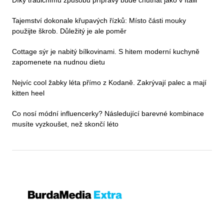
Díky tradičnímu způsobu přípravy bude chutnat jako v Itálii
Tajemství dokonale křupavých řízků: Místo části mouky
použijte škrob. Důležitý je ale poměr
Cottage sýr je nabitý bílkovinami. S hitem moderní kuchyně
zapomenete na nudnou dietu
Nejvíc cool žabky léta přímo z Kodaně. Zakrývají palec a mají
kitten heel
Co nosí módní influencerky? Následující barevné kombinace
musíte vyzkoušet, než skončí léto