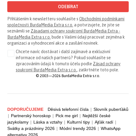
ODEBÍRAT
Přihlášením k newsletteru souhlasíte s
Obchodními podmínkami
společnosti BurdaMedia Extra s.r.o.
a potvrzujete, že jste se
seznámili se
Zásadami ochrany soukromí BurdaMedia Extra -
BurdaMedia Extra s.r.o.
bude s Vašimi údaji pracovat zejména k
organizaci a vyhodnocení akce a zasílání novinek.
Chcete navíc dostávat i další zajímavé a exkluzivní
informace od našich partnerů? Pokud souhlasíte se
zpracováním údajů k tomuto účelu podle
Zásad ochrany
soukromí BurdaMedia Extra s.r.o.
, zaškrtněte toto pole.
© 2003—2026 BurdaMedia Extra s.r.o.
DOPORUČUJEME
Děsivá telefonní čísla
|
Slovník puberťáků
|
Partnerský horoskop
|
Pick me girl
|
Nejtěžší české
jazykolamy
|
Láska a vztahy
|
Kulturní tipy
|
Ajťák radí
|
Svátky a prázdniny 2026
|
Módní trendy 2026
|
WhatsApp
alternativy 2026