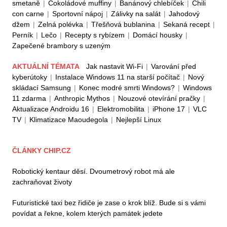
smetaně
|
Čokoládové muffiny
|
Banánový chlebíček
|
Chili
con carne
|
Sportovní nápoj
|
Zálivky na salát
|
Jahodový
džem
|
Zelná polévka
|
Třešňová bublanina
|
Sekaná recept
|
Perník
|
Lečo
|
Recepty s rybízem
|
Domácí housky
|
Zapečené brambory s uzeným
AKTUÁLNÍ TÉMATA
Jak nastavit Wi-Fi
|
Varování před
kyberútoky
|
Instalace Windows 11 na starší počítač
|
Nový
skládací Samsung
|
Konec modré smrti Windows?
|
Windows
11 zdarma
|
Anthropic Mythos
|
Nouzové otevírání pračky
|
Aktualizace Androidu 16
|
Elektromobilita
|
iPhone 17
|
VLC
TV
|
Klimatizace Maoudegola
|
Nejlepší Linux
ČLÁNKY CHIP.CZ
Robotický kentaur děsí. Dvoumetrový robot má ale
zachraňovat životy
Futuristické taxi bez řidiče je zase o krok blíž. Bude si s vámi
povídat a řekne, kolem kterých památek jedete