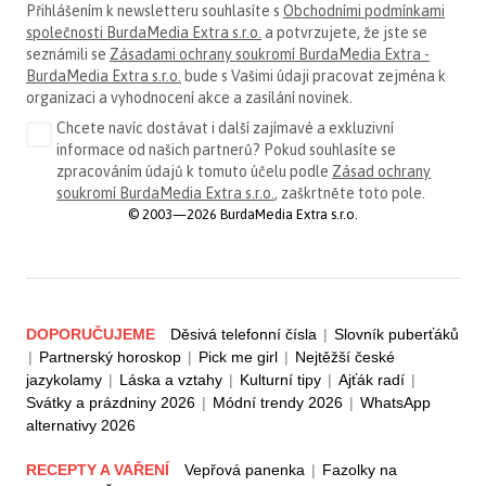
Přihlášením k newsletteru souhlasíte s
Obchodními podmínkami
společnosti BurdaMedia Extra s.r.o.
a potvrzujete, že jste se
seznámili se
Zásadami ochrany soukromí BurdaMedia Extra -
BurdaMedia Extra s.r.o.
bude s Vašimi údaji pracovat zejména k
organizaci a vyhodnocení akce a zasílání novinek.
Chcete navíc dostávat i další zajímavé a exkluzivní
informace od našich partnerů? Pokud souhlasíte se
zpracováním údajů k tomuto účelu podle
Zásad ochrany
soukromí BurdaMedia Extra s.r.o.
, zaškrtněte toto pole.
© 2003—2026 BurdaMedia Extra s.r.o.
DOPORUČUJEME
Děsivá telefonní čísla
|
Slovník puberťáků
|
Partnerský horoskop
|
Pick me girl
|
Nejtěžší české
jazykolamy
|
Láska a vztahy
|
Kulturní tipy
|
Ajťák radí
|
Svátky a prázdniny 2026
|
Módní trendy 2026
|
WhatsApp
alternativy 2026
RECEPTY A VAŘENÍ
Vepřová panenka
|
Fazolky na