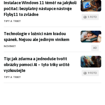
Instalace Windows 11 téměř na jakýkoli počítač: bezp
Instalace Windows 11 téměř na jakýkoli
počítač: bezplatný nástupce nástroje
Flyby11 to zvládne
5 FOTO
TIPY A TRIKY
Technologie v ložnici nám kradou spánek. Nejsou ale
Technologie v ložnici nám kradou
spánek. Nejsou ale jediným viníkem
NOVINKY
AD
Tip: jak zdarma a jednoduše tvořit obrázky pomocí AI –
Tip: jak zdarma a jednoduše tvořit
obrázky pomocí AI – tyto triky určitě
vyzkoušejte
9 FOTO
TIPY A TRIKY