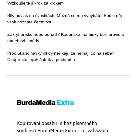
Vyzkoušejte ji krok za krokem
Bílý povlak na švestkách: Možná se mu vyhýbáte. Podle něj
však poznáte čerstvost
Zakrýt bříško nebo odhalit? Kodaňské maminky boří pravidla
mateřství i módy
Proč Skandinávky nikdy neříkají, že nemají co na sebe?
Okopírujte jejich šatník a pochopíte...
Kopírování obsahu je bez písemného
souhlasu BurdaMedia Extra s.r.o. zakázano