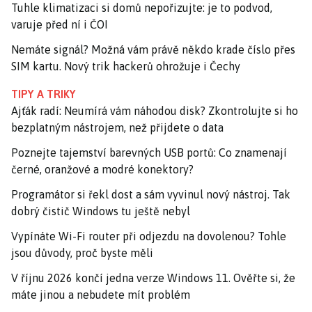
Tuhle klimatizaci si domů nepořizujte: je to podvod,
varuje před ní i ČOI
Nemáte signál? Možná vám právě někdo krade číslo přes
SIM kartu. Nový trik hackerů ohrožuje i Čechy
TIPY A TRIKY
Ajťák radí: Neumírá vám náhodou disk? Zkontrolujte si ho
bezplatným nástrojem, než přijdete o data
Poznejte tajemství barevných USB portů: Co znamenají
černé, oranžové a modré konektory?
Programátor si řekl dost a sám vyvinul nový nástroj. Tak
dobrý čistič Windows tu ještě nebyl
Vypínáte Wi-Fi router při odjezdu na dovolenou? Tohle
jsou důvody, proč byste měli
V říjnu 2026 končí jedna verze Windows 11. Ověřte si, že
máte jinou a nebudete mít problém