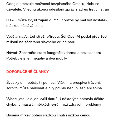
Google omezuje možnosti bezplatného Gmailu, zlobí se
uživatelé. V lednu ukončí odesílání zpráv z adres třetích stran
GTA 6 může zvýšit zájem o PS5. Konzolí by měl být dostatek,
otázkou zůstává cena
Vydělal na AI, teď střeží přírodu. Šéf OpenAI poslal přes 100
milionů na záchranu slavného orlího páru
Návod: Zachraňte staré fotografie zdarma a bez skeneru.
Potřebujete jen negativ a dva mobily
DOPORUČENÉ ČLÁNKY
Švestky umí potrápit i pomoci. Vláknina prospívá trávení,
sorbitol může nadýmat a bílý povlak není plíseň ani špína
Vyhazujete jídlo jen kvůli datu? U některých potravin děláte
chybu, u masa či měkkých sýrů hrozí zdravotní problémy
Dušená mrkev potěší sladkou chutí i nízkou cenou.