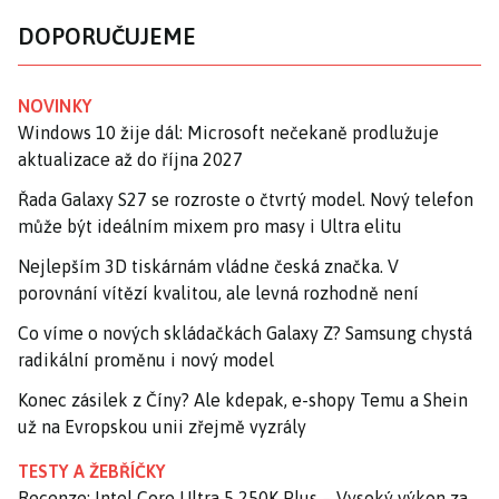
DOPORUČUJEME
NOVINKY
Windows 10 žije dál: Microsoft nečekaně prodlužuje
aktualizace až do října 2027
Řada Galaxy S27 se rozroste o čtvrtý model. Nový telefon
může být ideálním mixem pro masy i Ultra elitu
Nejlepším 3D tiskárnám vládne česká značka. V
porovnání vítězí kvalitou, ale levná rozhodně není
Co víme o nových skládačkách Galaxy Z? Samsung chystá
radikální proměnu i nový model
Konec zásilek z Číny? Ale kdepak, e-shopy Temu a Shein
už na Evropskou unii zřejmě vyzrály
TESTY A ŽEBŘÍČKY
Recenze: Intel Core Ultra 5 250K Plus – Vysoký výkon za