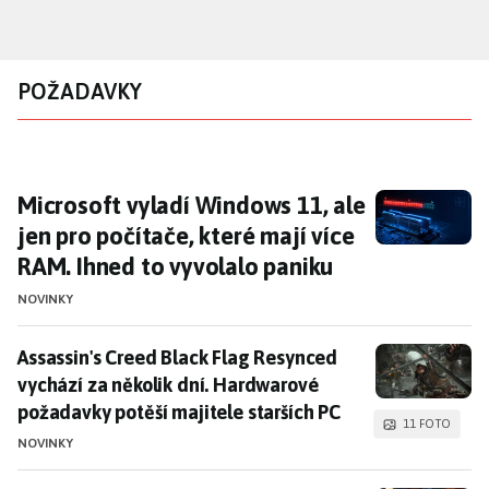
Přejít
k
hlavnímu
POŽADAVKY
obsahu
Microsoft vyladí Windows 11, ale jen pro poč
Microsoft vyladí Windows 11, ale
jen pro počítače, které mají více
RAM. Ihned to vyvolalo paniku
NOVINKY
Assassin's Creed Black Flag Resynced vychází za něko
Assassin's Creed Black Flag Resynced
vychází za několik dní. Hardwarové
požadavky potěší majitele starších PC
11 FOTO
NOVINKY