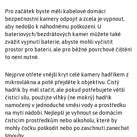
Pro začátek byste měli kabelové domácí
bezpečnostní kamery odpojit a zcela je vypnout,
aby nedošlo k náhodnému poškození. U
bateriových/bezdrátových kamer můžete také
zvážit vyjmutí baterie, abyste mohli vyčistit
prostor pro baterii, ale pro běžné povrchové čištění
to není nutné.
Nejprve otřete vnější kryt celé kamery hadříkem z
mikrovlákna a poté přejděte k objektivu. Čistý
hadřík by měl stačit, ale pokud potřebujete větší
čisticí sílu, použijte vlhký (ne mokrý) hadřík
namočený v jednoduché směsi vody a prostředku
na mytí nádobí. Nejlepší je vyhnout se domácím
čisticím prostředkům nebo alkoholu, které by
mohly čočku poškodit nebo po zaschnutí zanechat
šmouhy.