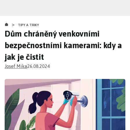
Přejít
k
hlavnímu
>
obsahu
TIPY A TRIKY
Dům chráněný venkovními
bezpečnostními kamerami: kdy a
jak je čistit
Josef Mika
26.08.2024