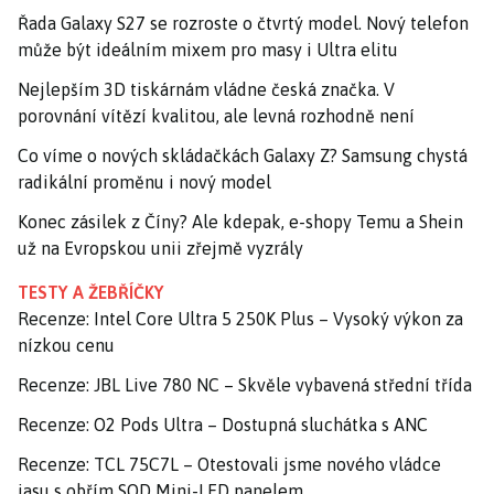
Řada Galaxy S27 se rozroste o čtvrtý model. Nový telefon
může být ideálním mixem pro masy i Ultra elitu
Nejlepším 3D tiskárnám vládne česká značka. V
porovnání vítězí kvalitou, ale levná rozhodně není
Co víme o nových skládačkách Galaxy Z? Samsung chystá
radikální proměnu i nový model
Konec zásilek z Číny? Ale kdepak, e-shopy Temu a Shein
už na Evropskou unii zřejmě vyzrály
TESTY A ŽEBŘÍČKY
Recenze: Intel Core Ultra 5 250K Plus – Vysoký výkon za
nízkou cenu
Recenze: JBL Live 780 NC – Skvěle vybavená střední třída
Recenze: O2 Pods Ultra – Dostupná sluchátka s ANC
Recenze: TCL 75C7L – Otestovali jsme nového vládce
jasu s obřím SQD Mini-LED panelem