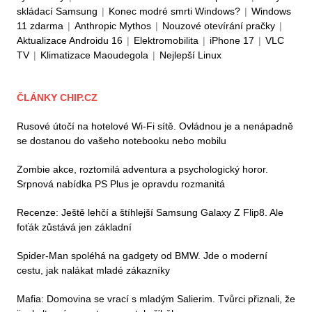
skládací Samsung
|
Konec modré smrti Windows?
|
Windows
11 zdarma
|
Anthropic Mythos
|
Nouzové otevírání pračky
|
Aktualizace Androidu 16
|
Elektromobilita
|
iPhone 17
|
VLC
TV
|
Klimatizace Maoudegola
|
Nejlepší Linux
ČLÁNKY CHIP.CZ
Rusové útočí na hotelové Wi-Fi sítě. Ovládnou je a nenápadně
se dostanou do vašeho notebooku nebo mobilu
Zombie akce, roztomilá adventura a psychologický horor.
Srpnová nabídka PS Plus je opravdu rozmanitá
Recenze: Ještě lehčí a štíhlejší Samsung Galaxy Z Flip8. Ale
foťák zůstává jen základní
Spider-Man spoléhá na gadgety od BMW. Jde o moderní
cestu, jak nalákat mladé zákazníky
Mafia: Domovina se vrací s mladým Salierim. Tvůrci přiznali, že