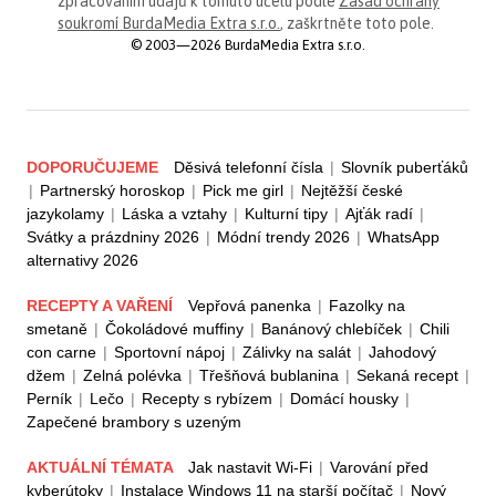
zpracováním údajů k tomuto účelu podle
Zásad ochrany
soukromí BurdaMedia Extra s.r.o.
, zaškrtněte toto pole.
© 2003—2026 BurdaMedia Extra s.r.o.
DOPORUČUJEME
Děsivá telefonní čísla
|
Slovník puberťáků
|
Partnerský horoskop
|
Pick me girl
|
Nejtěžší české
jazykolamy
|
Láska a vztahy
|
Kulturní tipy
|
Ajťák radí
|
Svátky a prázdniny 2026
|
Módní trendy 2026
|
WhatsApp
alternativy 2026
RECEPTY A VAŘENÍ
Vepřová panenka
|
Fazolky na
smetaně
|
Čokoládové muffiny
|
Banánový chlebíček
|
Chili
con carne
|
Sportovní nápoj
|
Zálivky na salát
|
Jahodový
džem
|
Zelná polévka
|
Třešňová bublanina
|
Sekaná recept
|
Perník
|
Lečo
|
Recepty s rybízem
|
Domácí housky
|
Zapečené brambory s uzeným
AKTUÁLNÍ TÉMATA
Jak nastavit Wi-Fi
|
Varování před
kyberútoky
|
Instalace Windows 11 na starší počítač
|
Nový