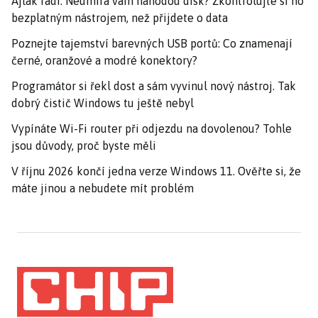
Ajťák radí: Neumírá vám náhodou disk? Zkontrolujte si ho
bezplatným nástrojem, než přijdete o data
Poznejte tajemství barevných USB portů: Co znamenají
černé, oranžové a modré konektory?
Programátor si řekl dost a sám vyvinul nový nástroj. Tak
dobrý čistič Windows tu ještě nebyl
Vypínáte Wi-Fi router při odjezdu na dovolenou? Tohle
jsou důvody, proč byste měli
V říjnu 2026 končí jedna verze Windows 11. Ověřte si, že
máte jinou a nebudete mít problém