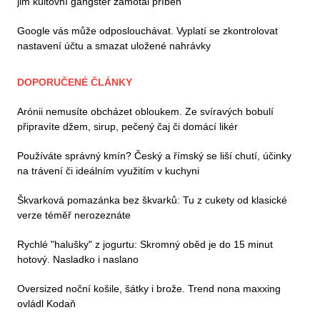
jim kultovní gangster zamotal příběh
Google vás může odposlouchávat. Vyplatí se zkontrolovat
nastavení účtu a smazat uložené nahrávky
DOPORUČENÉ ČLÁNKY
Arónii nemusíte obcházet obloukem. Ze svíravých bobulí
připravíte džem, sirup, pečený čaj či domácí likér
Používáte správný kmín? Český a římský se liší chutí, účinky
na trávení či ideálním využitím v kuchyni
Škvarková pomazánka bez škvarků: Tu z cukety od klasické
verze téměř nerozeznáte
Rychlé "halušky" z jogurtu: Skromný oběd je do 15 minut
hotový. Nasladko i naslano
Oversized noční košile, šátky i brože. Trend nona maxxing
ovládl Kodaň