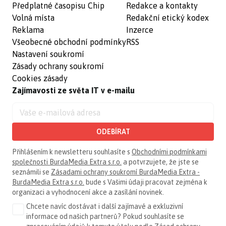
Předplatné časopisu Chip
Redakce a kontakty
Volná místa
Redakční etický kodex
Reklama
Inzerce
Všeobecné obchodní podmínky
RSS
Nastavení soukromí
Zásady ochrany soukromí
Cookies zásady
Zajímavosti ze světa IT v e-mailu
ODEBÍRAT
Přihlášením k newsletteru souhlasíte s
Obchodními podmínkami
společnosti BurdaMedia Extra s.r.o.
a potvrzujete, že jste se
seznámili se
Zásadami ochrany soukromí BurdaMedia Extra -
BurdaMedia Extra s.r.o.
bude s Vašimi údaji pracovat zejména k
organizaci a vyhodnocení akce a zasílání novinek.
Chcete navíc dostávat i další zajímavé a exkluzivní
informace od našich partnerů? Pokud souhlasíte se