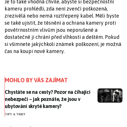
Je to také vhodná chvíle, abyste si bezpečnostní
kameru prohlédli, zda není zvenčí poškozená,
zrezivělá nebo nemá roztřepený kabel. Měli byste
se také ujistit, že těsnění a ochrana kamery proti
povětrnostním vlivům jsou neporušené a
dostatečně ji chrání před vlhkostí a deštěm. Pokud
si všimnete jakýchkoli známek poškození, je možná
čas na koupi nové kamery.
MOHLO BY VÁS ZAJÍMAT
Chystáte se na cesty? Pozor na číhající nebezpečí – j
Chystáte se na cesty? Pozor na číhající
nebezpečí – jak poznáte, že jsou v
ubytování skryté kamery?
TIPY A TRIKY