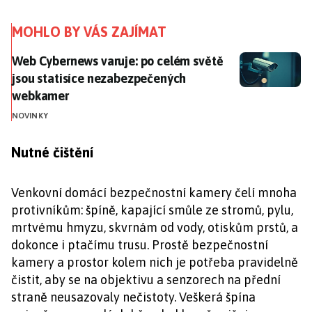
MOHLO BY VÁS ZAJÍMAT
Web Cybernews varuje: po celém světě jsou statisí
Web Cybernews varuje: po celém světě
jsou statisíce nezabezpečených
webkamer
NOVINKY
Nutné čištění
Venkovní domácí bezpečnostní kamery čelí mnoha
protivníkům: špíně, kapající smůle ze stromů, pylu,
mrtvému hmyzu, skvrnám od vody, otiskům prstů, a
dokonce i ptačímu trusu. Prostě bezpečnostní
kamery a prostor kolem nich je potřeba pravidelně
čistit, aby se na objektivu a senzorech na přední
straně neusazovaly nečistoty. Veškerá špína