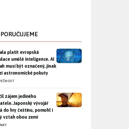
PORUČUJEME
ala platit evropská regulace umělé inteligence. AI obsah musí
ala platit evropská
ulace umělé inteligence. AI
ah musí být označený, jinak
zí astronomické pokuty
PEČNOST
il zájem jediného uživatele. Japonský vývojář přidá do hry češ
čil zájem jediného
vatele. Japonský vývojář
dá do hry češtinu, pomohl i
lý vztah obou zemí
INKY