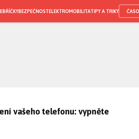
EBŘÍČKY
BEZPEČNOST
ELEKTROMOBILITA
TIPY A TRIKY
ČASO
lení vašeho telefonu: vypněte