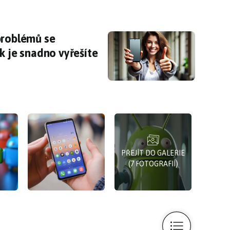
problémů se smartphony? Zde jsou tipy, jak je 
problémů se
k je snadno vyřešíte
PŘEJÍT DO GALERIE
(7 FOTOGRAFIÍ)