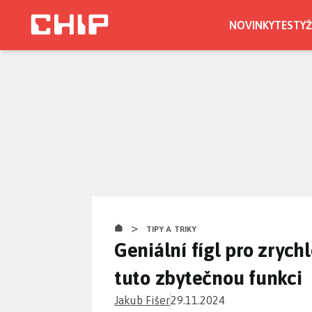
Přejít
k
NOVINKY
TESTY
Ž
hlavnímu
obsahu
>
TIPY A TRIKY
Geniální fígl pro zrych
tuto zbytečnou funkci
Jakub Fišer
29.11.2024