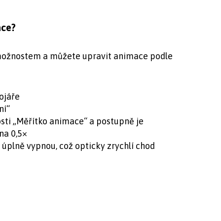
ace?
možnostem a můžete upravit animace podle
ojáře
ní“
ti „Měřítko animace“ a postupně je
na 0,5×
 úplně vypnou, což opticky zrychlí chod