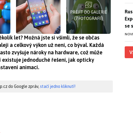
Ruso
Rus
PŘEJÍT DO GALERIE
Exp
(7 FOTOGRAFIÍ)
se 
NOV
kolik let? Možná jste si všimli, že se občas
leji a celkový výkon už není, co býval. Každá
často zvyšuje nároky na hardware, což může
V
í existuje jednoduché řešení, jak opticky
astavení animací.
hip.cz do Google zpráv,
stačí jedno kliknutí!
?