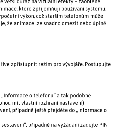
e větší důraz na vizuální efekty – zaoblené
nimace, které zpříjemňují používání systému.
výpočetní výkon, což starším telefonům může
je, že animace lze snadno omezit nebo úplně
říve zpřístupnit režim pro vývojáře. Postupujte
, „Informace o telefonu“ a tak podobně
ohou mít vlastní rozhraní nastavení)
vení, případně ještě přejděte do „Informace o
o sestavení“, případně na vyžádání zadejte PIN