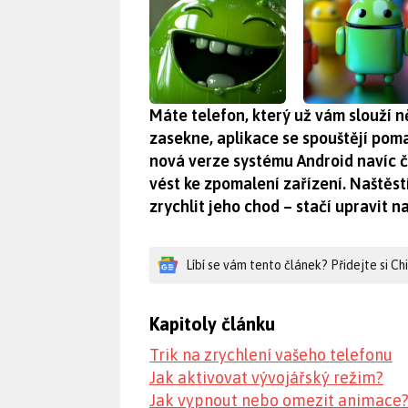
Máte telefon, který už vám slouží ně
zasekne, aplikace se spouštějí poma
nová verze systému Android navíc 
vést ke zpomalení zařízení. Naštěst
zrychlit jeho chod – stačí upravit n
Líbí se vám tento článek? Přidejte si C
Kapitoly článku
Trik na zrychlení vašeho telefonu
Jak aktivovat vývojářský režim?
Jak vypnout nebo omezit animace