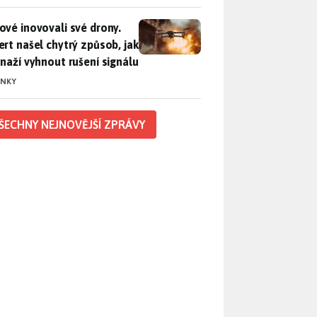
vé inovovali své drony. Expert našel chytrý způsob, jak se sna
ové inovovali své drony.
ert našel chytrý způsob, jak
snaží vyhnout rušení signálu
INKY
ŠECHNY NEJNOVĚJŠÍ ZPRÁVY