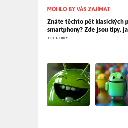
MOHLO BY VÁS ZAJÍMAT
Znáte těchto pět klasických 
Znáte těchto pět klasických 
smartphony? Zde jsou tipy, ja
TIPY A TRIKY