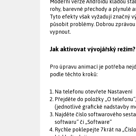
Moderní verze Androidu kladou stál
rohy, barevné přechody a plynulé a
Tyto efekty však vyžadují značný 
působit problémy. Dobrou zprávou 
vypnout.
Jak aktivovat vývojářský režim?
Pro úpravu animací je potřeba nejd
podle těchto kroků:
Na telefonu otevřete Nastavení
Přejděte do položky „O telefonu“
(jednotlivé grafické nadstavby m
Najděte číslo softwarového sesta
softwaru“ či „Software“
Rychle poklepejte 7krát na „Čísl