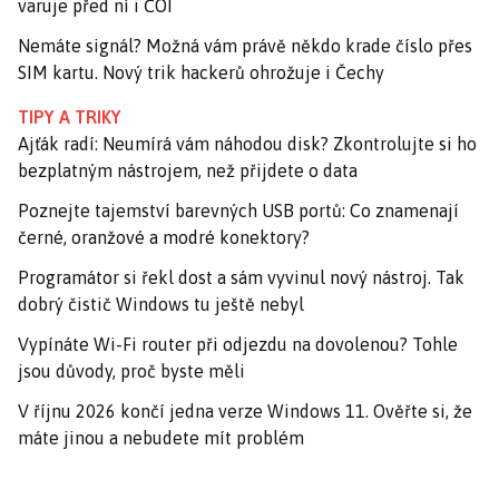
varuje před ní i ČOI
Nemáte signál? Možná vám právě někdo krade číslo přes
SIM kartu. Nový trik hackerů ohrožuje i Čechy
TIPY A TRIKY
Ajťák radí: Neumírá vám náhodou disk? Zkontrolujte si ho
bezplatným nástrojem, než přijdete o data
Poznejte tajemství barevných USB portů: Co znamenají
černé, oranžové a modré konektory?
Programátor si řekl dost a sám vyvinul nový nástroj. Tak
dobrý čistič Windows tu ještě nebyl
Vypínáte Wi-Fi router při odjezdu na dovolenou? Tohle
jsou důvody, proč byste měli
V říjnu 2026 končí jedna verze Windows 11. Ověřte si, že
máte jinou a nebudete mít problém