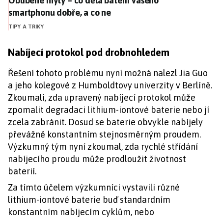
Oblíbené mýty – co dělá baterii vašeho
smartphonu dobře, a co ne
TIPY A TRIKY
Nabíjecí protokol pod drobnohledem
Řešení tohoto problému nyní možná nalezl Jia Guo
a jeho kolegové z Humboldtovy univerzity v Berlíně.
Zkoumali, zda upravený nabíjecí protokol může
zpomalit degradaci lithium-iontové baterie nebo jí
zcela zabránit. Dosud se baterie obvykle nabíjely
převážně konstantním stejnosměrným proudem.
Výzkumný tým nyní zkoumal, zda rychlé střídání
nabíjecího proudu může prodloužit životnost
baterií.
Za tímto účelem výzkumníci vystavili různé
lithium-iontové baterie buď standardním
konstantním nabíjecím cyklům, nebo