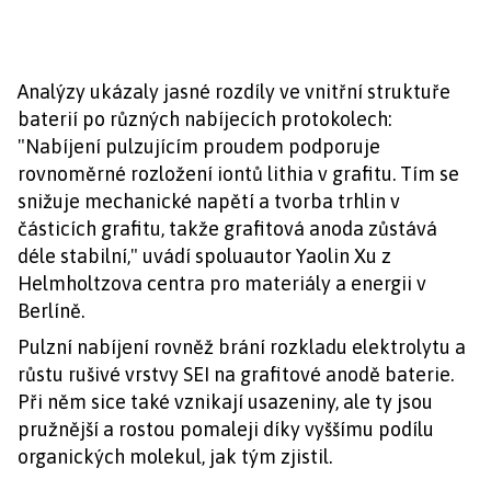
Analýzy ukázaly jasné rozdíly ve vnitřní struktuře
baterií po různých nabíjecích protokolech:
"Nabíjení pulzujícím proudem podporuje
rovnoměrné rozložení iontů lithia v grafitu. Tím se
snižuje mechanické napětí a tvorba trhlin v
částicích grafitu, takže grafitová anoda zůstává
déle stabilní," uvádí spoluautor Yaolin Xu z
Helmholtzova centra pro materiály a energii v
Berlíně.
Pulzní nabíjení rovněž brání rozkladu elektrolytu a
růstu rušivé vrstvy SEI na grafitové anodě baterie.
Při něm sice také vznikají usazeniny, ale ty jsou
pružnější a rostou pomaleji díky vyššímu podílu
organických molekul, jak tým zjistil.