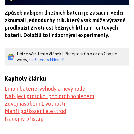
Způsob nabíjení dnešních baterií je zásadní: vědci
zkoumali jednoduchý trik, který však může výrazně
prodloužit životnost běžných lithium-iontových
baterií. Doložili to i názornými experimenty.
Líbí se vám tento článek? Přidejte si Chip.cz do Google
zpráv,
stačí jedno kliknutí!
Kapitoly článku
Li-ion baterie: výhody a nevýhody
Nabíjecí protokol pod drobnohledem
Zdvojnásobení životnosti
Menší poškození elektrod
Nadějný přístup