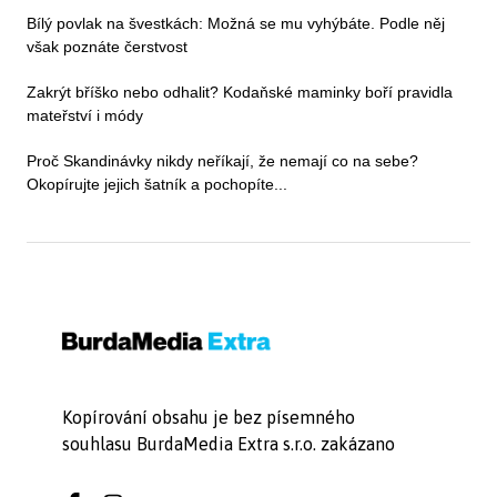
Bílý povlak na švestkách: Možná se mu vyhýbáte. Podle něj
však poznáte čerstvost
Zakrýt bříško nebo odhalit? Kodaňské maminky boří pravidla
mateřství i módy
Proč Skandinávky nikdy neříkají, že nemají co na sebe?
Okopírujte jejich šatník a pochopíte...
Kopírování obsahu je bez písemného
souhlasu BurdaMedia Extra s.r.o. zakázano