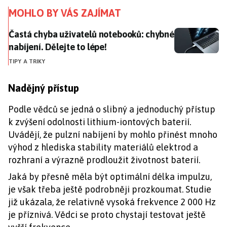
MOHLO BY VÁS ZAJÍMAT
Častá chyba uživatelů notebooků: chybné nabíjení. Dě
Častá chyba uživatelů notebooků: chybné
nabíjení. Dělejte to lépe!
TIPY A TRIKY
Nadějný přístup
Podle vědců se jedná o slibný a jednoduchý přístup
k zvýšení odolnosti lithium-iontových baterií.
Uvádějí, že pulzní nabíjení by mohlo přinést mnoho
výhod z hlediska stability materiálů elektrod a
rozhraní a výrazně prodloužit životnost baterií.
Jaká by přesně měla být optimální délka impulzu,
je však třeba ještě podrobněji prozkoumat. Studie
již ukázala, že relativně vysoká frekvence 2 000 Hz
je příznivá. Vědci se proto chystají testovat ještě