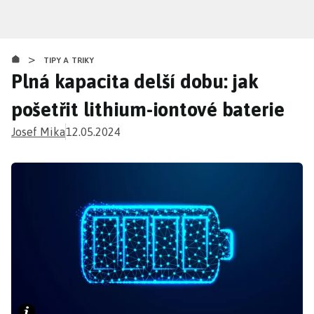
Přejít
k
hlavnímu
>
obsahu
TIPY A TRIKY
Plná kapacita delší dobu: jak
pošetřit lithium-iontové baterie
Josef Mika
12.05.2024