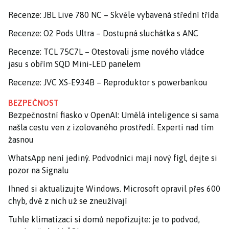
Recenze: JBL Live 780 NC – Skvěle vybavená střední třída
Recenze: O2 Pods Ultra – Dostupná sluchátka s ANC
Recenze: TCL 75C7L – Otestovali jsme nového vládce
jasu s obřím SQD Mini-LED panelem
Recenze: JVC XS-E934B – Reproduktor s powerbankou
BEZPEČNOST
Bezpečnostní fiasko v OpenAI: Umělá inteligence si sama
našla cestu ven z izolovaného prostředí. Experti nad tím
žasnou
WhatsApp není jediný. Podvodníci mají nový fígl, dejte si
pozor na Signalu
Ihned si aktualizujte Windows. Microsoft opravil přes 600
chyb, dvě z nich už se zneužívají
Tuhle klimatizaci si domů nepořizujte: je to podvod,