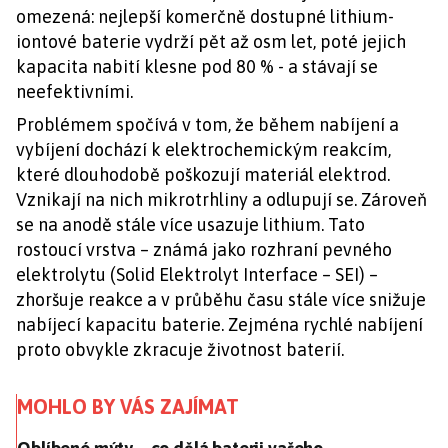
omezená: nejlepší komerčně dostupné lithium-
iontové baterie vydrží pět až osm let, poté jejich
kapacita nabití klesne pod 80 % - a stávají se
neefektivními.
Problémem spočívá v tom, že během nabíjení a
vybíjení dochází k elektrochemickým reakcím,
které dlouhodobě poškozují materiál elektrod.
Vznikají na nich mikrotrhliny a odlupují se. Zároveň
se na anodě stále více usazuje lithium. Tato
rostoucí vrstva – známá jako rozhraní pevného
elektrolytu (Solid Elektrolyt Interface – SEI) –
zhoršuje reakce a v průběhu času stále více snižuje
nabíjecí kapacitu baterie. Zejména rychlé nabíjení
proto obvykle zkracuje životnost baterií.
MOHLO BY VÁS ZAJÍMAT
Oblíbené mýty – co dělá baterii vašeho smartphonu d