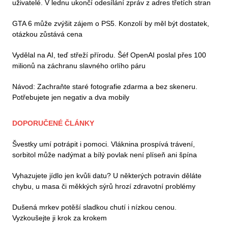
uživatelé. V lednu ukončí odesílání zpráv z adres třetích stran
GTA 6 může zvýšit zájem o PS5. Konzolí by měl být dostatek,
otázkou zůstává cena
Vydělal na AI, teď střeží přírodu. Šéf OpenAI poslal přes 100
milionů na záchranu slavného orlího páru
Návod: Zachraňte staré fotografie zdarma a bez skeneru.
Potřebujete jen negativ a dva mobily
DOPORUČENÉ ČLÁNKY
Švestky umí potrápit i pomoci. Vláknina prospívá trávení,
sorbitol může nadýmat a bílý povlak není plíseň ani špína
Vyhazujete jídlo jen kvůli datu? U některých potravin děláte
chybu, u masa či měkkých sýrů hrozí zdravotní problémy
Dušená mrkev potěší sladkou chutí i nízkou cenou.
Vyzkoušejte ji krok za krokem