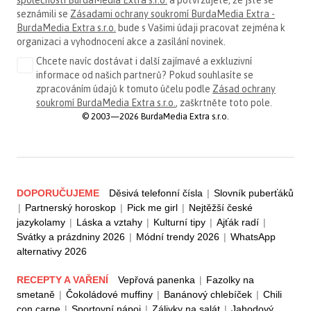
společnosti BurdaMedia Extra s.r.o.
a potvrzujete, že jste se
seznámili se
Zásadami ochrany soukromí BurdaMedia Extra -
BurdaMedia Extra s.r.o.
bude s Vašimi údaji pracovat zejména k
organizaci a vyhodnocení akce a zasílání novinek.
Chcete navíc dostávat i další zajímavé a exkluzivní
informace od našich partnerů? Pokud souhlasíte se
zpracováním údajů k tomuto účelu podle
Zásad ochrany
soukromí BurdaMedia Extra s.r.o.
, zaškrtněte toto pole.
© 2003—2026 BurdaMedia Extra s.r.o.
DOPORUČUJEME
Děsivá telefonní čísla
|
Slovník puberťáků
|
Partnerský horoskop
|
Pick me girl
|
Nejtěžší české
jazykolamy
|
Láska a vztahy
|
Kulturní tipy
|
Ajťák radí
|
Svátky a prázdniny 2026
|
Módní trendy 2026
|
WhatsApp
alternativy 2026
RECEPTY A VAŘENÍ
Vepřová panenka
|
Fazolky na
smetaně
|
Čokoládové muffiny
|
Banánový chlebíček
|
Chili
con carne
|
Sportovní nápoj
|
Zálivky na salát
|
Jahodový