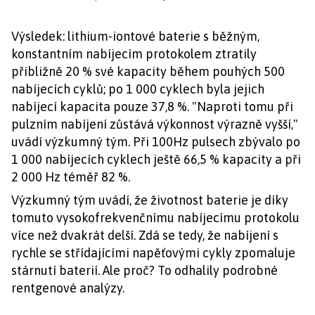
Výsledek: lithium-iontové baterie s běžným,
konstantním nabíjecím protokolem ztratily
přibližně 20 % své kapacity během pouhých 500
nabíjecích cyklů; po 1 000 cyklech byla jejich
nabíjecí kapacita pouze 37,8 %. "Naproti tomu při
pulzním nabíjení zůstává výkonnost výrazně vyšší,"
uvádí výzkumný tým. Při 100Hz pulsech zbývalo po
1 000 nabíjecích cyklech ještě 66,5 % kapacity a při
2 000 Hz téměř 82 %.
Výzkumný tým uvádí, že životnost baterie je díky
tomuto vysokofrekvenčnímu nabíjecímu protokolu
více než dvakrát delší. Zdá se tedy, že nabíjení s
rychle se střídajícími napěťovými cykly zpomaluje
stárnutí baterií. Ale proč? To odhalily podrobné
rentgenové analýzy.