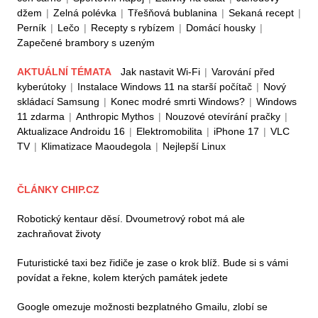
džem
|
Zelná polévka
|
Třešňová bublanina
|
Sekaná recept
|
Perník
|
Lečo
|
Recepty s rybízem
|
Domácí housky
|
Zapečené brambory s uzeným
AKTUÁLNÍ TÉMATA
Jak nastavit Wi-Fi
|
Varování před
kyberútoky
|
Instalace Windows 11 na starší počítač
|
Nový
skládací Samsung
|
Konec modré smrti Windows?
|
Windows
11 zdarma
|
Anthropic Mythos
|
Nouzové otevírání pračky
|
Aktualizace Androidu 16
|
Elektromobilita
|
iPhone 17
|
VLC
TV
|
Klimatizace Maoudegola
|
Nejlepší Linux
ČLÁNKY CHIP.CZ
Robotický kentaur děsí. Dvoumetrový robot má ale
zachraňovat životy
Futuristické taxi bez řidiče je zase o krok blíž. Bude si s vámi
povídat a řekne, kolem kterých památek jedete
Google omezuje možnosti bezplatného Gmailu, zlobí se