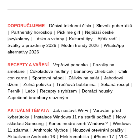
DOPORUČUJEME
Děsivá telefonní čísla
|
Slovník puberťáků
|
Partnerský horoskop
|
Pick me girl
|
Nejtěžší české
jazykolamy
|
Láska a vztahy
|
Kulturní tipy
|
Ajťák radí
|
Svátky a prázdniny 2026
|
Módní trendy 2026
|
WhatsApp
alternativy 2026
RECEPTY A VAŘENÍ
Vepřová panenka
|
Fazolky na
smetaně
|
Čokoládové muffiny
|
Banánový chlebíček
|
Chili
con carne
|
Sportovní nápoj
|
Zálivky na salát
|
Jahodový
džem
|
Zelná polévka
|
Třešňová bublanina
|
Sekaná recept
|
Perník
|
Lečo
|
Recepty s rybízem
|
Domácí housky
|
Zapečené brambory s uzeným
AKTUÁLNÍ TÉMATA
Jak nastavit Wi-Fi
|
Varování před
kyberútoky
|
Instalace Windows 11 na starší počítač
|
Nový
skládací Samsung
|
Konec modré smrti Windows?
|
Windows
11 zdarma
|
Anthropic Mythos
|
Nouzové otevírání pračky
|
Aktualizace Androidu 16
|
Elektromobilita
|
iPhone 17
|
VLC