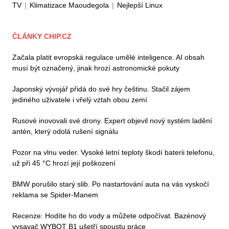
TV
|
Klimatizace Maoudegola
|
Nejlepší Linux
ČLÁNKY CHIP.CZ
Začala platit evropská regulace umělé inteligence. AI obsah
musí být označený, jinak hrozí astronomické pokuty
Japonský vývojář přidá do své hry češtinu. Stačil zájem
jediného uživatele i vřelý vztah obou zemí
Rusové inovovali své drony. Expert objevil nový systém ladění
antén, který odolá rušení signálu
Pozor na vlnu veder. Vysoké letní teploty škodí baterii telefonu,
už při 45 °C hrozí její poškození
BMW porušilo starý slib. Po nastartování auta na vás vyskočí
reklama se Spider-Manem
Recenze: Hodíte ho do vody a můžete odpočívat. Bazénový
vysavač WYBOT B1 ušetří spoustu práce