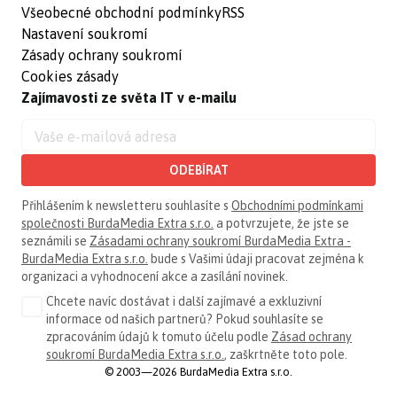
Všeobecné obchodní podmínky
RSS
Nastavení soukromí
Zásady ochrany soukromí
Cookies zásady
Zajímavosti ze světa IT v e-mailu
ODEBÍRAT
Přihlášením k newsletteru souhlasíte s
Obchodními podmínkami
společnosti BurdaMedia Extra s.r.o.
a potvrzujete, že jste se
seznámili se
Zásadami ochrany soukromí BurdaMedia Extra -
BurdaMedia Extra s.r.o.
bude s Vašimi údaji pracovat zejména k
organizaci a vyhodnocení akce a zasílání novinek.
Chcete navíc dostávat i další zajímavé a exkluzivní
informace od našich partnerů? Pokud souhlasíte se
zpracováním údajů k tomuto účelu podle
Zásad ochrany
soukromí BurdaMedia Extra s.r.o.
, zaškrtněte toto pole.
© 2003—2026 BurdaMedia Extra s.r.o.