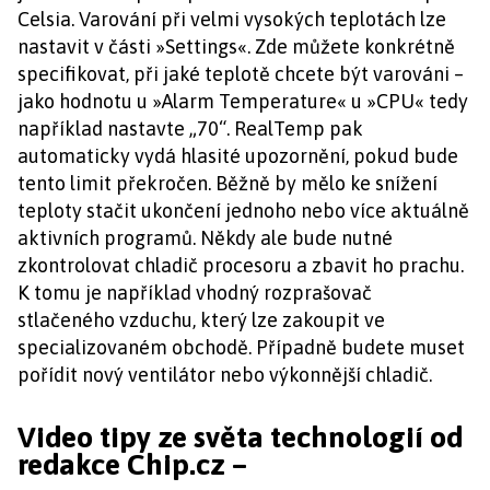
Celsia. Varování při velmi vysokých teplotách lze
nastavit v části »Settings«. Zde můžete konkrétně
specifikovat, při jaké teplotě chcete být varováni –
jako hodnotu u »Alarm Temperature« u »CPU« tedy
například nastavte „70“. RealTemp pak
automaticky vydá hlasité upozornění, pokud bude
tento limit překročen. Běžně by mělo ke snížení
teploty stačit ukončení jednoho nebo více aktuálně
aktivních programů. Někdy ale bude nutné
zkontrolovat chladič procesoru a zbavit ho prachu.
K tomu je například vhodný rozprašovač
stlačeného vzduchu, který lze zakoupit ve
specializovaném obchodě. Případně budete muset
pořídit nový ventilátor nebo výkonnější chladič.
Video tipy ze světa technologií od
redakce Chip.cz –