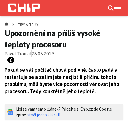
Přejít
k
otevří
hlavnímu
>
obsahu
TIPY A TRIKY
Upozornění na příliš vysoké
teploty procesoru
Pavel Trousil
28.05.2019
Pokud se váš počítač chová podivně, často padá a
restartuje se a zatím jste nezjistili příčinu tohoto
problému, měli byste více pozornosti věnovat jeho
procesoru. Tedy konkrétně jeho teplotě.
Líbí se vám tento článek? Přidejte si Chip.cz do Google
zpráv,
stačí jedno kliknutí!