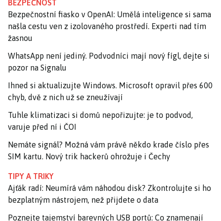
BEZPEČNOST
Bezpečnostní fiasko v OpenAI: Umělá inteligence si sama
našla cestu ven z izolovaného prostředí. Experti nad tím
žasnou
WhatsApp není jediný. Podvodníci mají nový fígl, dejte si
pozor na Signalu
Ihned si aktualizujte Windows. Microsoft opravil přes 600
chyb, dvě z nich už se zneužívají
Tuhle klimatizaci si domů nepořizujte: je to podvod,
varuje před ní i ČOI
Nemáte signál? Možná vám právě někdo krade číslo přes
SIM kartu. Nový trik hackerů ohrožuje i Čechy
TIPY A TRIKY
Ajťák radí: Neumírá vám náhodou disk? Zkontrolujte si ho
bezplatným nástrojem, než přijdete o data
Poznejte tajemství barevných USB portů: Co znamenají