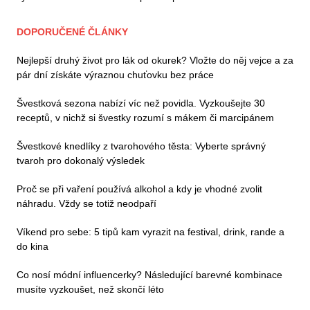
DOPORUČENÉ ČLÁNKY
Nejlepší druhý život pro lák od okurek? Vložte do něj vejce a za
pár dní získáte výraznou chuťovku bez práce
Švestková sezona nabízí víc než povidla. Vyzkoušejte 30
receptů, v nichž si švestky rozumí s mákem či marcipánem
Švestkové knedlíky z tvarohového těsta: Vyberte správný
tvaroh pro dokonalý výsledek
Proč se při vaření používá alkohol a kdy je vhodné zvolit
náhradu. Vždy se totiž neodpaří
Víkend pro sebe: 5 tipů kam vyrazit na festival, drink, rande a
do kina
Co nosí módní influencerky? Následující barevné kombinace
musíte vyzkoušet, než skončí léto