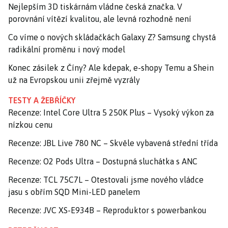
Nejlepším 3D tiskárnám vládne česká značka. V
porovnání vítězí kvalitou, ale levná rozhodně není
Co víme o nových skládačkách Galaxy Z? Samsung chystá
radikální proměnu i nový model
Konec zásilek z Číny? Ale kdepak, e-shopy Temu a Shein
už na Evropskou unii zřejmě vyzrály
TESTY A ŽEBŘÍČKY
Recenze: Intel Core Ultra 5 250K Plus – Vysoký výkon za
nízkou cenu
Recenze: JBL Live 780 NC – Skvěle vybavená střední třída
Recenze: O2 Pods Ultra – Dostupná sluchátka s ANC
Recenze: TCL 75C7L – Otestovali jsme nového vládce
jasu s obřím SQD Mini-LED panelem
Recenze: JVC XS-E934B – Reproduktor s powerbankou