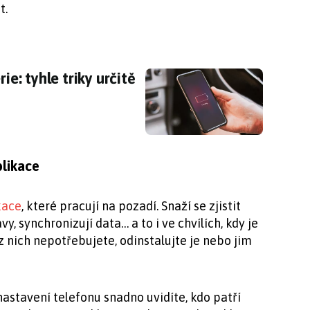
t.
rie: tyhle triky určitě vyzkoušejte
ie: tyhle triky určitě
likace
kace
, které pracují na pozadí. Snaží se zjistit
vy, synchronizují data… a to i ve chvílích, kdy je
 nich nepotřebujete, odinstalujte je nebo jim
nastavení telefonu snadno uvidíte, kdo patří