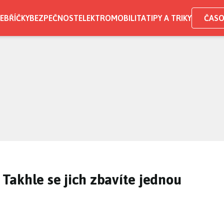
EBŘÍČKY
BEZPEČNOST
ELEKTROMOBILITA
TIPY A TRIKY
ČASO
: Takhle se jich zbavíte jednou