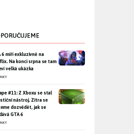
PORUČUJEME
 6 míří exkluzivně na Netflix. Na konci srpna se tam objeví ve
 6 míří exkluzivně na
flix. Na konci srpna se tam
eví velká ukázka
INKY
pe #11: Z Xboxu se stal investiční nástroj. Zítra se můžeme d
ape #11: Z Xboxu se stal
stiční nástroj. Zítra se
eme dozvědět, jak se
dává GTA 6
INKY