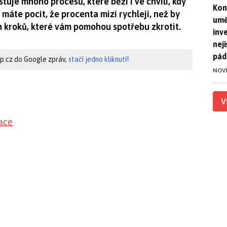
tuje mnoho procesů, které běží i ve chvíli, kdy
Kon
Kon
d máte pocit, že procenta mizí rychleji, než by
umě
h kroků, které vám pomohou spotřebu zkrotit.
inv
nej
pád
hip.cz do Google zpráv,
stačí jedno kliknutí!
NOV
V
ace