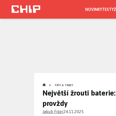
Přejít
k
NOVINKY
TESTY
Ž
hlavnímu
obsahu
>
TIPY A TRIKY
Největší žrouti baterie
provždy
Jakub Fišer
24.11.2025