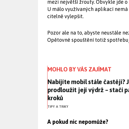
mezi největší žrouty. Obvykle jde o 
U málo využívaných aplikací nemá 
citelně vylepšit.
Pozor ale na to, abyste neustále ne
Opětovné spouštění totiž spotřebuj
MOHLO BY VÁS ZAJÍMAT
Nabíjíte mobil stále častěji? 
Nabíjíte mobil stále častěji? J
prodloužit její výdrž – stačí
kroků
TIPY A TRIKY
A pokud nic nepomůže?