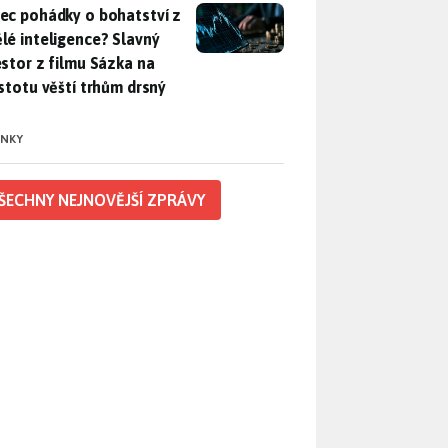
ec pohádky o bohatství z umělé inteligence? Slavný investor z 
ec pohádky o bohatství z
lé inteligence? Slavný
estor z filmu Sázka na
istotu věští trhům drsný
INKY
ŠECHNY NEJNOVĚJŠÍ ZPRÁVY