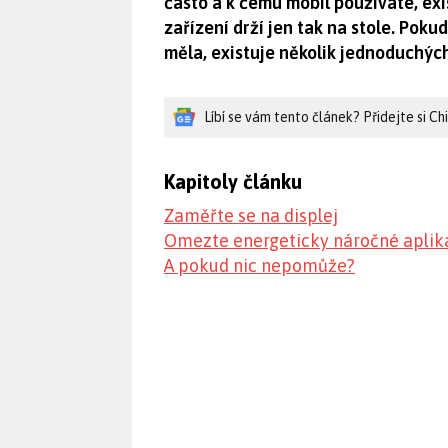
často a k čemu mobil používáte, exis
zařízení drží jen tak na stole. Poku
měla, existuje několik jednoduchýc
Líbí se vám tento článek? Přidejte si C
Kapitoly článku
Zaměřte se na displej
Omezte energeticky náročné aplik
A pokud nic nepomůže?