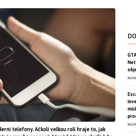
DO
GTA
GTA
Net
obj
NOV
Esca
Esc
inve
můž
pro
NOV
rní telefony. Ačkoli velkou roli hraje to, jak