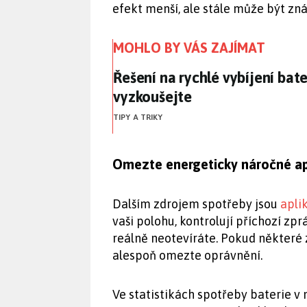
efekt menší, ale stále může být zná
MOHLO BY VÁS ZAJÍMAT
Řešení na rychlé vybíjení bate
Řešení na rychlé vybíjení bater
vyzkoušejte
TIPY A TRIKY
Omezte energeticky náročné ap
Dalším zdrojem spotřeby jsou
apli
vaši polohu, kontrolují příchozí zprá
reálně neotevíráte. Pokud některé z
alespoň omezte oprávnění.
Ve statistikách spotřeby baterie v 