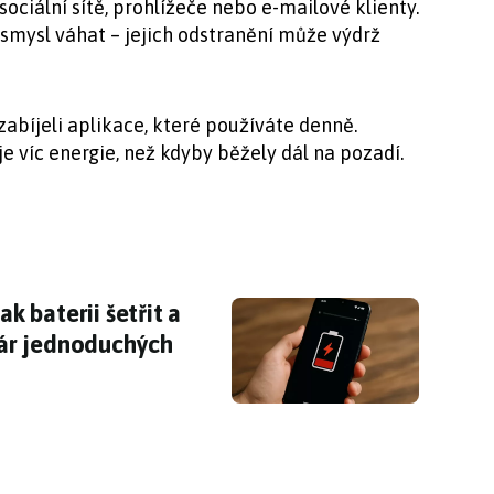
sociální sítě, prohlížeče nebo e-mailové klienty.
smysl váhat – jejich odstranění může výdrž
zabíjeli aplikace, které používáte denně.
e víc energie, než kdyby běžely dál na pozadí.
Jak baterii šetřit a prodloužit její výdrž – sta
ak baterii šetřit a
 pár jednoduchých