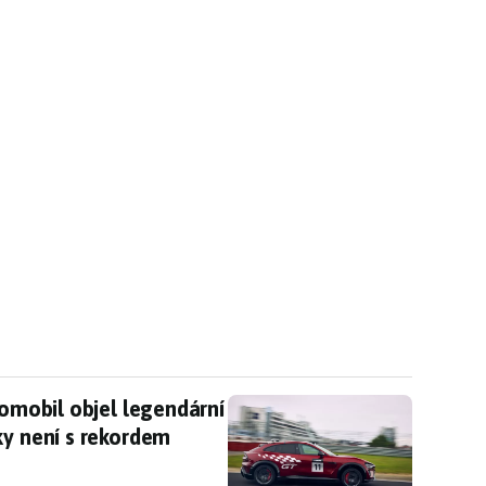
tromobil objel legendární Nordschleife, ale šéf 
romobil objel legendární
ky není s rekordem