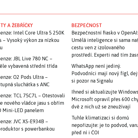
TY A ŽEBŘÍČKY
BEZPEČNOST
enze: Intel Core Ultra 5 250K
Bezpečnostní fiasko v OpenAI
s – Vysoký výkon za nízkou
Umělá inteligence si sama na
nu
cestu ven z izolovaného
prostředí. Experti nad tím ža
enze: JBL Live 780 NC –
ěle vybavená střední třída
WhatsApp není jediný.
Podvodníci mají nový fígl, dej
enze: O2 Pods Ultra –
si pozor na Signalu
tupná sluchátka s ANC
Ihned si aktualizujte Windows
enze: TCL 75C7L – Otestovali
Microsoft opravil přes 600 ch
e nového vládce jasu s obřím
dvě z nich už se zneužívají
 Mini-LED panelem
Tuhle klimatizaci si domů
enze: JVC XS-E934B –
nepořizujte: je to podvod, var
roduktor s powerbankou
před ní i ČOI