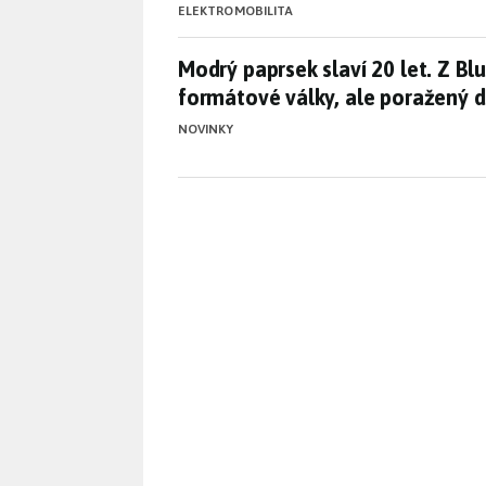
ELEKTROMOBILITA
Modrý paprsek slaví 20 let. Z Bl
Modrý paprsek slaví 20 let. Z Blu
formátové války, ale poražený di
NOVINKY