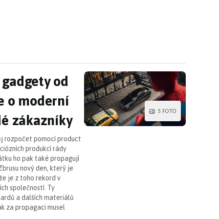
 gadgety od slavné automobilky. Jd
 gadgety od
e o moderní
5 FOTO
dé zákazníky
vůj rozpočet pomocí product
ciózních produkcí rády
látku ho pak také propagují
Zbrusu nový den, který je
že je z toho rekord v
ch společností. Ty
oardů a dalších materiálů
nak za propagaci musel