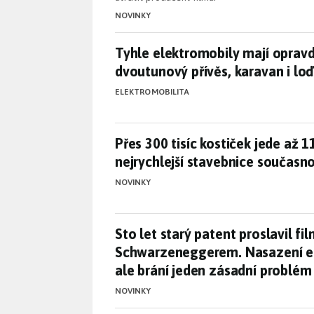
NOVINKY
Tyhle elektromobily mají opravd
Tyhle elektromobily mají opravd
dvoutunový přívěs, karavan i loď
ELEKTROMOBILITA
Přes 300 tisíc kostiček jede až
Přes 300 tisíc kostiček jede až 1
nejrychlejší stavebnice současno
NOVINKY
Sto let starý patent proslavil
Sto let starý patent proslavil fil
Schwarzeneggerem. Nasazení e
ale brání jeden zásadní problém
NOVINKY