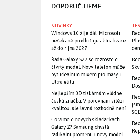
DOPORUČUJEME
NOVINKY
TES
Windows 10 žije dál: Microsoft
Rec
nečekaně prodlužuje aktualizace
Plu
až do října 2027
ce
Řada Galaxy S27 se rozroste o
Rec
čtvrtý model. Nový telefon může
Skv
být ideálním mixem pro masy i
Rec
Ultra elitu
Dos
Nejlepším 3D tiskárnám vládne
Rec
česká značka. V porovnání vítězí
jsm
kvalitou, ale levná rozhodně není
SQD
Co víme o nových skládačkách
Rec
Galaxy Z? Samsung chystá
Rep
radikální proměnu i nový model