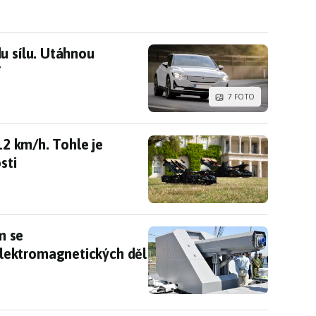
u sílu. Utáhnou dvoutunový přívěs, karavan i loď
u sílu. Utáhnou
7 FOTO
 112 km/h. Tohle je nejrychlejší stavebnice současn
12 km/h. Tohle je
sti
 film se Schwarzeneggerem. Nasazení elektromagne
m se
lektromagnetických děl