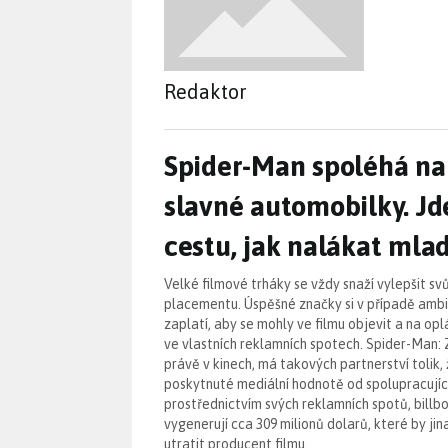
Redaktor
Spider-Man spoléhá na
Spider-Man spoléhá na
slavné automobilky. Jd
cestu, jak nalákat mla
Velké filmové trháky se vždy snaží vylepšit s
placementu. Úspěšné značky si v případě ambi
zaplatí, aby se mohly ve filmu objevit a na op
ve vlastních reklamních spotech. Spider-Man: 
právě v kinech, má takových partnerství tolik, 
poskytnuté mediální hodnotě od spolupracující
prostřednictvím svých reklamních spotů, billb
vygenerují cca 309 milionů dolarů, které by ji
utratit producent filmu.