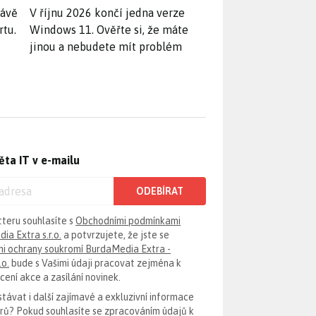
rávě
V říjnu 2026 končí jedna verze
rtu.
Windows 11. Ověřte si, že máte
jinou a nebudete mít problém
ěta IT v e-mailu
ODEBÍRAT
tteru souhlasíte s
Obchodními podmínkami
ia Extra s.r.o.
a potvrzujete, že jste se
i ochrany soukromí BurdaMedia Extra -
.o.
bude s Vašimi údaji pracovat zejména k
ení akce a zasílání novinek.
távat i další zajímavé a exkluzivní informace
erů? Pokud souhlasíte se zpracováním údajů k