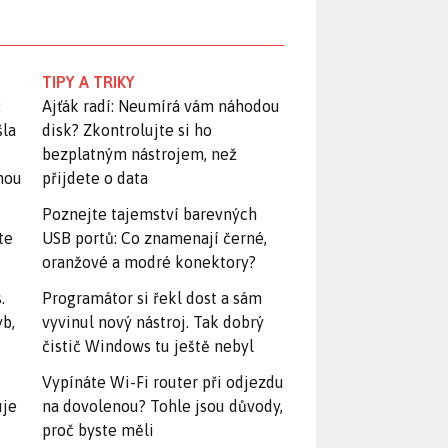
TIPY A TRIKY
:
Ajťák radí: Neumírá vám náhodou
šla
disk? Zkontrolujte si ho
bezplatným nástrojem, než
snou
přijdete o data
Poznejte tajemství barevných
te
USB portů: Co znamenají černé,
oranžové a modré konektory?
.
Programátor si řekl dost a sám
yb,
vyvinul nový nástroj. Tak dobrý
čistič Windows tu ještě nebyl
Vypínáte Wi-Fi router při odjezdu
uje
na dovolenou? Tohle jsou důvody,
proč byste měli