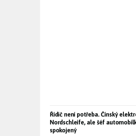
Řidič není potřeba. Čínský elek
Řidič není potřeba. Čínský elekt
Nordschleife, ale šéf automobil
spokojený