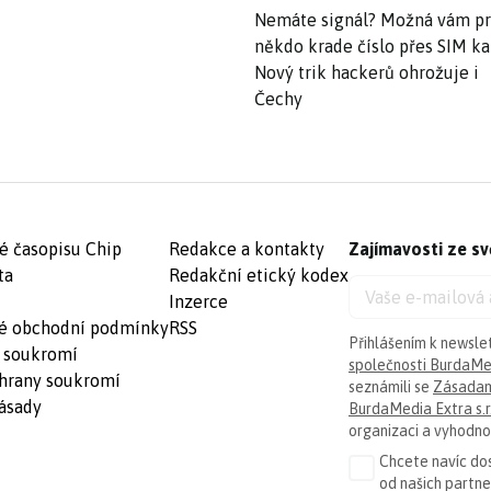
Nemáte signál? Možná vám p
někdo krade číslo přes SIM ka
Nový trik hackerů ohrožuje i
Čechy
é časopisu Chip
Redakce a kontakty
Zajímavosti ze sv
ta
Redakční etický kodex
Inzerce
é obchodní podmínky
RSS
Přihlášením k newsle
 soukromí
společnosti BurdaMed
hrany soukromí
seznámili se
Zásadam
ásady
BurdaMedia Extra s.r
organizaci a vyhodnoc
Chcete navíc dos
od našich partn