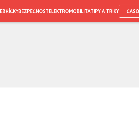
EBŘÍČKY
BEZPEČNOST
ELEKTROMOBILITA
TIPY A TRIKY
ČASO