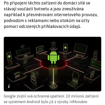
Po připojení těchto zařízení do domácí sítě se
stávají součástí botnetu a jsou zneužívána
například k přesměrování internetového provozu,
podvodům s reklamami nebo útokům na účty
pomocí odcizených přihlašovacích údajů.
Google zvýšil svá ochranná opatření. 10 milionů zařízení
se systémem Android bylo již z výroby infikováno