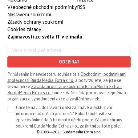
Všeobecné obchodní podmínky
RSS
Nastavení soukromí
Zásady ochrany soukromí
Cookies zásady
Zajímavosti ze světa IT v e-mailu
ODEBÍRAT
Přihlášením k newsletteru souhlasíte s
Obchodními podmínkami
společnosti BurdaMedia Extra s.r.o.
a potvrzujete, že jste se
seznámili se
Zásadami ochrany soukromí BurdaMedia Extra -
BurdaMedia Extra s.r.o.
bude s Vašimi údaji pracovat zejména k
organizaci a vyhodnocení akce a zasílání novinek.
Chcete navíc dostávat i další zajímavé a exkluzivní
informace od našich partnerů? Pokud souhlasíte se
zpracováním údajů k tomuto účelu podle
Zásad ochrany
soukromí BurdaMedia Extra s.r.o.
, zaškrtněte toto pole.
© 2003—2026 BurdaMedia Extra s.r.o.