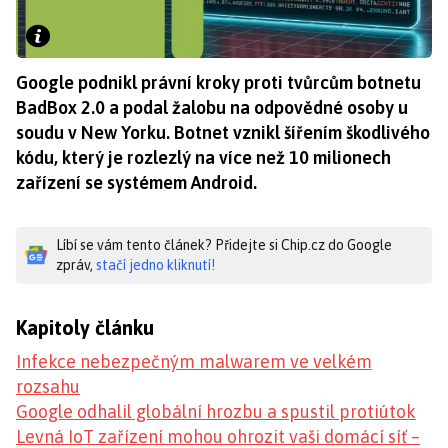
Google podnikl právní kroky proti tvůrcům botnetu
BadBox 2.0 a podal žalobu na odpovědné osoby u
soudu v New Yorku. Botnet vznikl šířením škodlivého
kódu, který je rozlezlý na více než 10 milionech
zařízení se systémem Android.
Líbí se vám tento článek? Přidejte si Chip.cz do Google
zpráv,
stačí jedno kliknutí!
Kapitoly článku
Infekce nebezpečným malwarem ve velkém
rozsahu
Google odhalil globální hrozbu a spustil protiútok
Levná IoT zařízení mohou ohrozit vaši domácí síť –