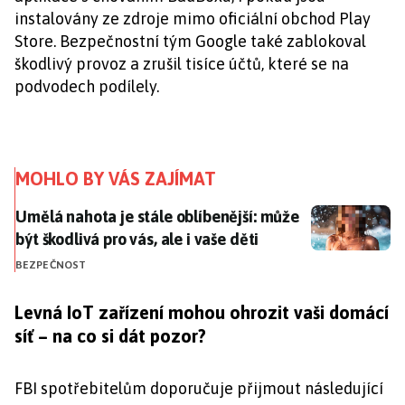
instalovány ze zdroje mimo oficiální obchod Play
Store. Bezpečnostní tým Google také zablokoval
škodlivý provoz a zrušil tisíce účtů, které se na
podvodech podílely.
MOHLO BY VÁS ZAJÍMAT
Umělá nahota je stále oblíbenější: může být škodlivá pr
Umělá nahota je stále oblíbenější: může
být škodlivá pro vás, ale i vaše děti
BEZPEČNOST
Levná IoT zařízení mohou ohrozit vaši domácí
síť – na co si dát pozor?
FBI spotřebitelům doporučuje přijmout následující