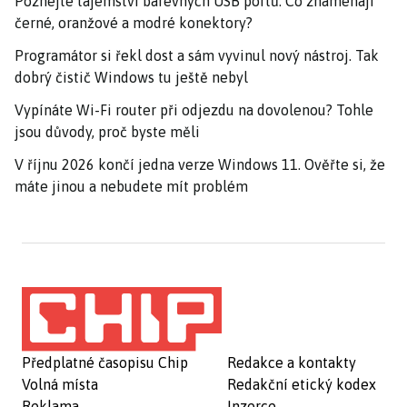
Poznejte tajemství barevných USB portů: Co znamenají
černé, oranžové a modré konektory?
Programátor si řekl dost a sám vyvinul nový nástroj. Tak
dobrý čistič Windows tu ještě nebyl
Vypínáte Wi-Fi router při odjezdu na dovolenou? Tohle
jsou důvody, proč byste měli
V říjnu 2026 končí jedna verze Windows 11. Ověřte si, že
máte jinou a nebudete mít problém
Předplatné časopisu Chip
Redakce a kontakty
Volná místa
Redakční etický kodex
Reklama
Inzerce