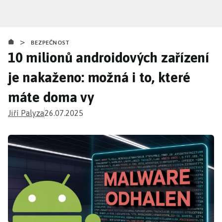
Přejít
k
hlavnímu
>
obsahu
BEZPEČNOST
10 milionů androidových zařízení
je nakaženo: možná i to, které
máte doma vy
Jiří Palyza
26.07.2025