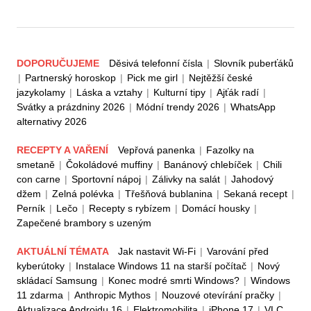
DOPORUČUJEME
Děsivá telefonní čísla
|
Slovník puberťáků
|
Partnerský horoskop
|
Pick me girl
|
Nejtěžší české
jazykolamy
|
Láska a vztahy
|
Kulturní tipy
|
Ajťák radí
|
Svátky a prázdniny 2026
|
Módní trendy 2026
|
WhatsApp
alternativy 2026
RECEPTY A VAŘENÍ
Vepřová panenka
|
Fazolky na
smetaně
|
Čokoládové muffiny
|
Banánový chlebíček
|
Chili
con carne
|
Sportovní nápoj
|
Zálivky na salát
|
Jahodový
džem
|
Zelná polévka
|
Třešňová bublanina
|
Sekaná recept
|
Perník
|
Lečo
|
Recepty s rybízem
|
Domácí housky
|
Zapečené brambory s uzeným
AKTUÁLNÍ TÉMATA
Jak nastavit Wi-Fi
|
Varování před
kyberútoky
|
Instalace Windows 11 na starší počítač
|
Nový
skládací Samsung
|
Konec modré smrti Windows?
|
Windows
11 zdarma
|
Anthropic Mythos
|
Nouzové otevírání pračky
|
Aktualizace Androidu 16
|
Elektromobilita
|
iPhone 17
|
VLC