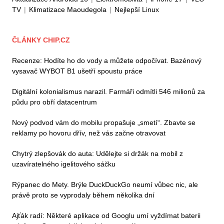
TV
|
Klimatizace Maoudegola
|
Nejlepší Linux
ČLÁNKY CHIP.CZ
Recenze: Hodíte ho do vody a můžete odpočívat. Bazénový
vysavač WYBOT B1 ušetří spoustu práce
Digitální kolonialismus narazil. Farmáři odmítli 546 milionů za
půdu pro obří datacentrum
Nový podvod vám do mobilu propašuje „smetí“. Zbavte se
reklamy po hovoru dřív, než vás začne otravovat
Chytrý zlepšovák do auta: Udělejte si držák na mobil z
uzavíratelného igelitového sáčku
Rýpanec do Mety. Brýle DuckDuckGo neumí vůbec nic, ale
právě proto se vyprodaly během několika dní
Ajťák radí: Některé aplikace od Googlu umí vyždímat baterii