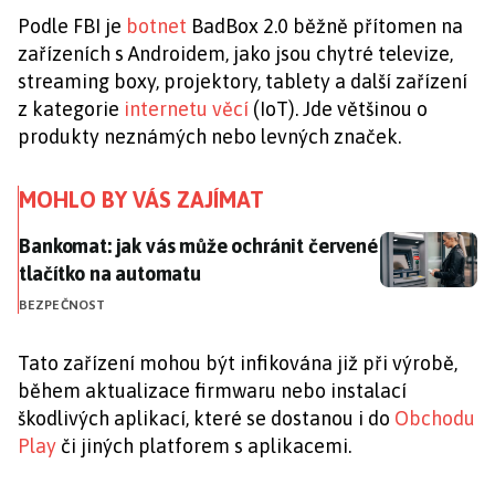
Podle FBI je
botnet
BadBox 2.0 běžně přítomen na
zařízeních s Androidem, jako jsou chytré televize,
streaming boxy, projektory, tablety a další zařízení
z kategorie
internetu věcí
(IoT). Jde většinou o
produkty neznámých nebo levných značek.
MOHLO BY VÁS ZAJÍMAT
Bankomat: jak vás může ochránit červené tlačítko n
Bankomat: jak vás může ochránit červené
tlačítko na automatu
BEZPEČNOST
Tato zařízení mohou být infikována již při výrobě,
během aktualizace firmwaru nebo instalací
škodlivých aplikací, které se dostanou i do
Obchodu
Play
či jiných platforem s aplikacemi.