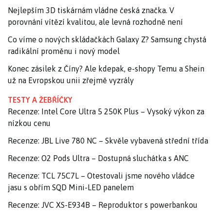
Nejlepším 3D tiskárnám vládne česká značka. V
porovnání vítězí kvalitou, ale levná rozhodně není
Co víme o nových skládačkách Galaxy Z? Samsung chystá
radikální proměnu i nový model
Konec zásilek z Číny? Ale kdepak, e-shopy Temu a Shein
už na Evropskou unii zřejmě vyzrály
TESTY A ŽEBŘÍČKY
Recenze: Intel Core Ultra 5 250K Plus – Vysoký výkon za
nízkou cenu
Recenze: JBL Live 780 NC – Skvěle vybavená střední třída
Recenze: O2 Pods Ultra – Dostupná sluchátka s ANC
Recenze: TCL 75C7L – Otestovali jsme nového vládce
jasu s obřím SQD Mini-LED panelem
Recenze: JVC XS-E934B – Reproduktor s powerbankou