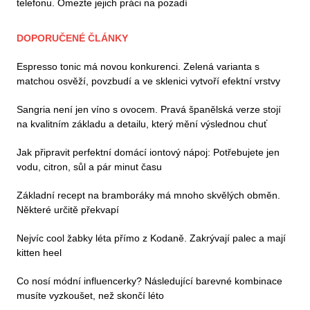
telefonu. Omezte jejich práci na pozadí
DOPORUČENÉ ČLÁNKY
Espresso tonic má novou konkurenci. Zelená varianta s
matchou osvěží, povzbudí a ve sklenici vytvoří efektní vrstvy
Sangria není jen víno s ovocem. Pravá španělská verze stojí
na kvalitním základu a detailu, který mění výslednou chuť
Jak připravit perfektní domácí iontový nápoj: Potřebujete jen
vodu, citron, sůl a pár minut času
Základní recept na bramboráky má mnoho skvělých obměn.
Některé určitě překvapí
Nejvíc cool žabky léta přímo z Kodaně. Zakrývají palec a mají
kitten heel
Co nosí módní influencerky? Následující barevné kombinace
musíte vyzkoušet, než skončí léto