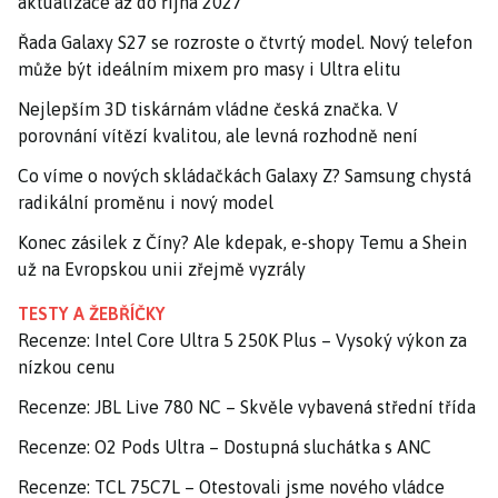
aktualizace až do října 2027
Řada Galaxy S27 se rozroste o čtvrtý model. Nový telefon
může být ideálním mixem pro masy i Ultra elitu
Nejlepším 3D tiskárnám vládne česká značka. V
porovnání vítězí kvalitou, ale levná rozhodně není
Co víme o nových skládačkách Galaxy Z? Samsung chystá
radikální proměnu i nový model
Konec zásilek z Číny? Ale kdepak, e-shopy Temu a Shein
už na Evropskou unii zřejmě vyzrály
TESTY A ŽEBŘÍČKY
Recenze: Intel Core Ultra 5 250K Plus – Vysoký výkon za
nízkou cenu
Recenze: JBL Live 780 NC – Skvěle vybavená střední třída
Recenze: O2 Pods Ultra – Dostupná sluchátka s ANC
Recenze: TCL 75C7L – Otestovali jsme nového vládce