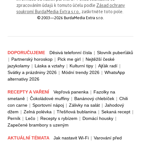
zpracováním údajů k tomuto účelu podle
Zásad ochrany
soukromí BurdaMedia Extra s.r.o.
, zaškrtněte toto pole.
© 2003—2026 BurdaMedia Extra s.r.o.
DOPORUČUJEME
Děsivá telefonní čísla
|
Slovník puberťáků
|
Partnerský horoskop
|
Pick me girl
|
Nejtěžší české
jazykolamy
|
Láska a vztahy
|
Kulturní tipy
|
Ajťák radí
|
Svátky a prázdniny 2026
|
Módní trendy 2026
|
WhatsApp
alternativy 2026
RECEPTY A VAŘENÍ
Vepřová panenka
|
Fazolky na
smetaně
|
Čokoládové muffiny
|
Banánový chlebíček
|
Chili
con carne
|
Sportovní nápoj
|
Zálivky na salát
|
Jahodový
džem
|
Zelná polévka
|
Třešňová bublanina
|
Sekaná recept
|
Perník
|
Lečo
|
Recepty s rybízem
|
Domácí housky
|
Zapečené brambory s uzeným
AKTUÁLNÍ TÉMATA
Jak nastavit Wi-Fi
|
Varování před