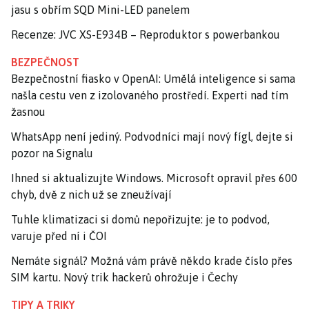
jasu s obřím SQD Mini-LED panelem
Recenze: JVC XS-E934B – Reproduktor s powerbankou
BEZPEČNOST
Bezpečnostní fiasko v OpenAI: Umělá inteligence si sama
našla cestu ven z izolovaného prostředí. Experti nad tím
žasnou
WhatsApp není jediný. Podvodníci mají nový fígl, dejte si
pozor na Signalu
Ihned si aktualizujte Windows. Microsoft opravil přes 600
chyb, dvě z nich už se zneužívají
Tuhle klimatizaci si domů nepořizujte: je to podvod,
varuje před ní i ČOI
Nemáte signál? Možná vám právě někdo krade číslo přes
SIM kartu. Nový trik hackerů ohrožuje i Čechy
TIPY A TRIKY