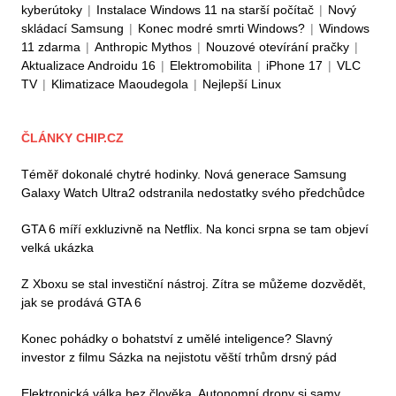
kyberútoky
|
Instalace Windows 11 na starší počítač
|
Nový
skládací Samsung
|
Konec modré smrti Windows?
|
Windows
11 zdarma
|
Anthropic Mythos
|
Nouzové otevírání pračky
|
Aktualizace Androidu 16
|
Elektromobilita
|
iPhone 17
|
VLC
TV
|
Klimatizace Maoudegola
|
Nejlepší Linux
ČLÁNKY CHIP.CZ
Téměř dokonalé chytré hodinky. Nová generace Samsung
Galaxy Watch Ultra2 odstranila nedostatky svého předchůdce
GTA 6 míří exkluzivně na Netflix. Na konci srpna se tam objeví
velká ukázka
Z Xboxu se stal investiční nástroj. Zítra se můžeme dozvědět,
jak se prodává GTA 6
Konec pohádky o bohatství z umělé inteligence? Slavný
investor z filmu Sázka na nejistotu věští trhům drsný pád
Elektronická válka bez člověka. Autonomní drony si samy