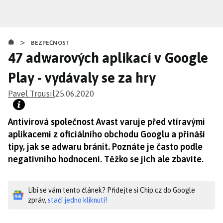
Přejít
k
hlavnímu
>
obsahu
BEZPEČNOST
47 adwarových aplikací v Google
Play - vydávaly se za hry
Pavel Trousil
25.06.2020
Antivirová společnost Avast varuje před vtíravými
aplikacemi z oficiálního obchodu Googlu a přináší
tipy, jak se adwaru bránit. Poznáte je často podle
negativního hodnocení. Těžko se jich ale zbavíte.
Líbí se vám tento článek? Přidejte si Chip.cz do Google
zpráv,
stačí jedno kliknutí!