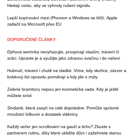
hledají cestu, aby se vyhnuly rušení signálu
Lepší kopírování mezi iPhonem a Windows se blíží. Apple
zatlačil na Microsoft přes EU
DOPORUČENÉ ČLÁNKY
Dýňová semínka nevyhazujte, prospívají vlasům, trávení či
srdci. Upravte je a využijte jako zdravou svačinu i do vaření
Hubnutí, trávení i chutě na sladké. Víme, kdy skořice, zázvor a
bobkový list opravdu pomáhají a kdy jde o mýty
Zelené brambory nejsou jen kosmetická vada. Kdy je ještě
můžete sníst
Snídaně, která zasytí na celé dopoledne: Pomůže správné
množství bílkovin a dostatek vlákniny
Každý večer jen scrollování na gauči a ticho? Zkuste s
partnerem rutinu, díky které uklidíte dům i zažehnete starou