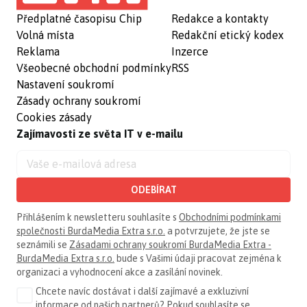
Předplatné časopisu Chip
Redakce a kontakty
Volná místa
Redakční etický kodex
Reklama
Inzerce
Všeobecné obchodní podmínky
RSS
Nastavení soukromí
Zásady ochrany soukromí
Cookies zásady
Zajímavosti ze světa IT v e-mailu
ODEBÍRAT
Přihlášením k newsletteru souhlasíte s
Obchodními podmínkami
společnosti BurdaMedia Extra s.r.o.
a potvrzujete, že jste se
seznámili se
Zásadami ochrany soukromí BurdaMedia Extra -
BurdaMedia Extra s.r.o.
bude s Vašimi údaji pracovat zejména k
organizaci a vyhodnocení akce a zasílání novinek.
Chcete navíc dostávat i další zajímavé a exkluzivní
informace od našich partnerů? Pokud souhlasíte se