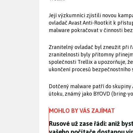
Její výzkumníci zjistili novou kamp
ovladač Avast Anti-Rootkit k přístu
malware pokračovat v činnosti bez
Zranitelný ovladač byl zneužit při
zranitelnosti byly přítomny přinej
společnosti Trellix a upozorňuje, 
ukončení procesů bezpečnostního s
Dotčený malware patří do skupiny A
útoku, známý jako BYOVD (bring-yo
MOHLO BY VÁS ZAJÍMAT
Rusové už zase řádí: aniž byst
Rusové už zase řádí: aniž byste
vašeho počítače dostanou vir