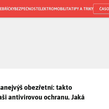
EBŘÍČKY
BEZPEČNOST
ELEKTROMOBILITA
TIPY A TRIKY
ČASO
anejvýš obezřetní: takto
aši antivirovou ochranu. Jaká