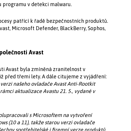
u programu v detekci malwaru.
esy patřící k řadě bezpečnostních produktů.
vast, Microsoft Defender, BlackBerry, Sophos,
společnosti Avast
ti Avast byla zmíněná zranitelnost v
 před třemi lety. A dále citujeme z vyjádření:
 verzi našeho ovladače Avast Anti-Rootkit
 rámci aktualizace Avastu 21. 5., vydané v
olupracovali s Microsoftem na vytvoření
s (10 a 11), takže starou verzi ovladače
šechny spotřebitelské i firemní verze produktů