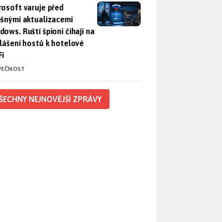
rosoft varuje před falešnými aktualizacemi Windows. Ruští špio
rosoft varuje před
ešnými aktualizacemi
dows. Ruští špioni číhají na
hlášení hostů k hotelové
Fi
PEČNOST
ŠECHNY NEJNOVĚJŠÍ ZPRÁVY