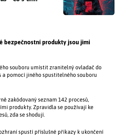
é bezpečnostní produkty jsou jimi
ho souboru umístit zranitelný ovladač do
s a pomocí jiného spustitelného souboru
evně zakódovaný seznam 142 procesů,
i produkty. Zpravidla se používají ke
ů, zda se shodují.
zhraní spustí příslušné příkazy k ukončení