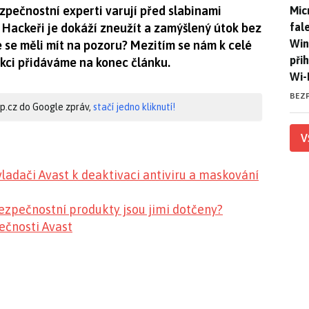
Mic
ezpečnostní experti varují před slabinami
Mic
fal
Hackeři je dokáží zneužít a zamýšlený útok bez
Win
 se měli mít na pozoru? Mezitím se nám k celé
při
akci přidáváme na konec článku.
Wi-
BEZ
hip.cz do Google zpráv,
stačí jedno kliknutí!
V
vladači Avast k deaktivaci antiviru a maskování
ezpečnostní produkty jsou jimi dotčeny?
ečnosti Avast