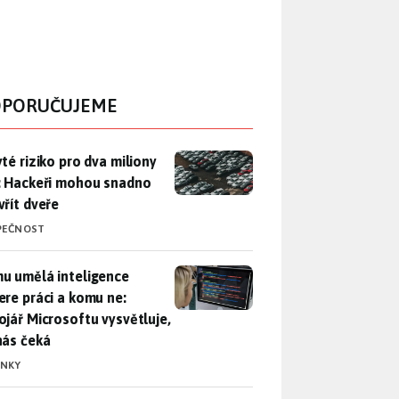
PORUČUJEME
yté riziko pro dva miliony aut: Hackeři mohou snadno otevřít d
yté riziko pro dva miliony
: Hackeři mohou snadno
vřít dveře
PEČNOST
u umělá inteligence sebere práci a komu ne: Vývojář Microsoft
u umělá inteligence
ere práci a komu ne:
ojář Microsoftu vysvětluje,
nás čeká
INKY