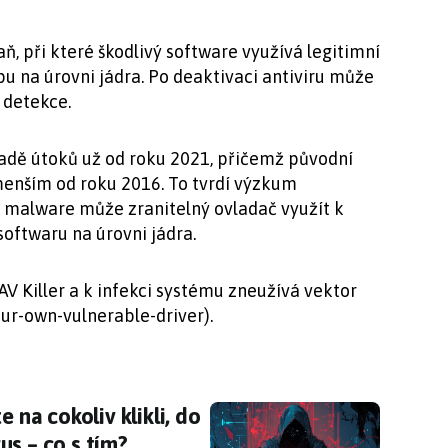
aň, při které škodlivý software využívá legitimní
pu na úrovni jádra. Po deaktivaci antiviru může
 detekce.
 řadě útoků už od roku 2021, přičemž původní
menším od roku 2016. To tvrdí výzkum
že malware může zranitelný ovladač využít k
oftwaru na úrovni jádra.
V Killer a k infekci systému zneužívá vektor
ur-own-vulnerable-driver).
e na cokoliv klikli, do vašeho počítače dostano
 na cokoliv klikli, do
us – co s tím?