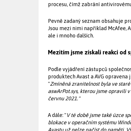
procesu, čímž zabrání antivirovém
Pevně zadaný seznam obsahuje proc
Jsou mezi nimi například McAfee, A
ale i mnoho dalších.
Mezitím jsme získali reakci od 
Podle vyjádření zástupců společnos
produktech Avast a AVG opravena již
"
Zmíněná zranitelnost byla ve staré
aswArPot.sys, kterou jsme opravili v
červnu 2021."
A dále: "
V té době jsme také úzce sp
blokace v operačním systému Window
Avastu už nelze načíst do paměti. V