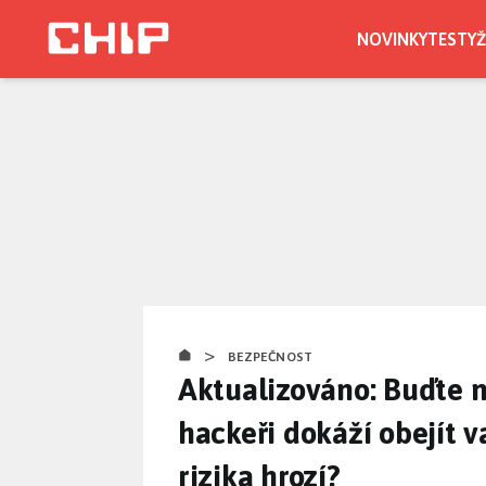
Přejít
k
NOVINKY
TESTY
Ž
hlavnímu
obsahu
>
BEZPEČNOST
Aktualizováno: Buďte n
hackeři dokáží obejít v
rizika hrozí?