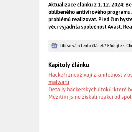
Aktualizace článku z 1. 12. 2024: B
oblíbeného antivirového programu. 
problémů realizovat. Před čím byste
věci vyjádřila společnost Avast. Re
Líbí se vám tento článek? Přidejte si C
Kapitoly článku
Hackeři zneužívají zranitelnost v o
malwaru
Detaily hackerských útoků: které b
Mezitím jsme získali reakci od spol