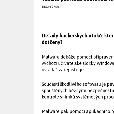
BEZPEČNOST
Detaily hackerských útoků: kter
dotčeny?
Malware dokáže pomocí připravené
výchozí uživatelské složky Window
ovladač zaregistruje.
Součástí škodlivého softwaru je p
spouštěných běžnými bezpečnostním
kontrole snímků systémových proces
Malware pak pomocí aplikačního ro