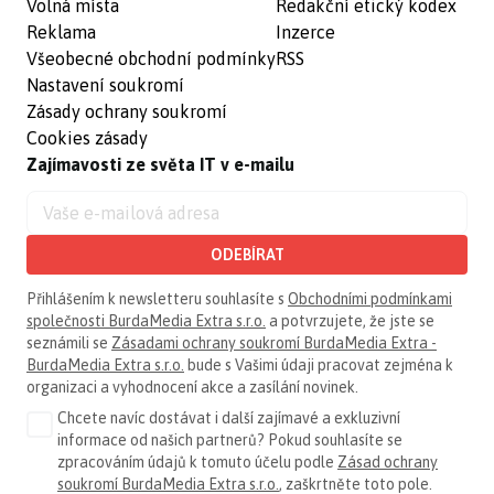
Volná místa
Redakční etický kodex
Reklama
Inzerce
Všeobecné obchodní podmínky
RSS
Nastavení soukromí
Zásady ochrany soukromí
Cookies zásady
Zajímavosti ze světa IT v e-mailu
ODEBÍRAT
Přihlášením k newsletteru souhlasíte s
Obchodními podmínkami
společnosti BurdaMedia Extra s.r.o.
a potvrzujete, že jste se
seznámili se
Zásadami ochrany soukromí BurdaMedia Extra -
BurdaMedia Extra s.r.o.
bude s Vašimi údaji pracovat zejména k
organizaci a vyhodnocení akce a zasílání novinek.
Chcete navíc dostávat i další zajímavé a exkluzivní
informace od našich partnerů? Pokud souhlasíte se
zpracováním údajů k tomuto účelu podle
Zásad ochrany
soukromí BurdaMedia Extra s.r.o.
, zaškrtněte toto pole.