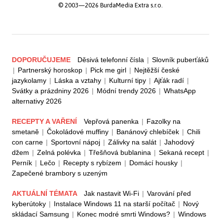
© 2003—2026 BurdaMedia Extra s.r.o.
DOPORUČUJEME
Děsivá telefonní čísla
|
Slovník puberťáků
|
Partnerský horoskop
|
Pick me girl
|
Nejtěžší české
jazykolamy
|
Láska a vztahy
|
Kulturní tipy
|
Ajťák radí
|
Svátky a prázdniny 2026
|
Módní trendy 2026
|
WhatsApp
alternativy 2026
RECEPTY A VAŘENÍ
Vepřová panenka
|
Fazolky na
smetaně
|
Čokoládové muffiny
|
Banánový chlebíček
|
Chili
con carne
|
Sportovní nápoj
|
Zálivky na salát
|
Jahodový
džem
|
Zelná polévka
|
Třešňová bublanina
|
Sekaná recept
|
Perník
|
Lečo
|
Recepty s rybízem
|
Domácí housky
|
Zapečené brambory s uzeným
AKTUÁLNÍ TÉMATA
Jak nastavit Wi-Fi
|
Varování před
kyberútoky
|
Instalace Windows 11 na starší počítač
|
Nový
skládací Samsung
|
Konec modré smrti Windows?
|
Windows