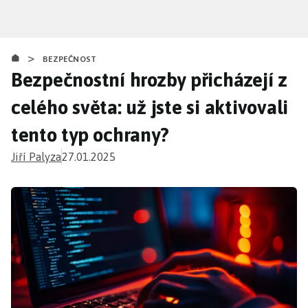
Přejít
k
hlavnímu
>
obsahu
BEZPEČNOST
Bezpečnostní hrozby přicházejí z
celého světa: už jste si aktivovali
tento typ ochrany?
Jiří Palyza
27.01.2025