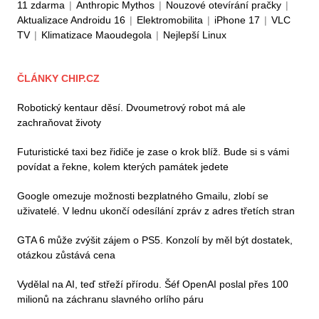
11 zdarma
|
Anthropic Mythos
|
Nouzové otevírání pračky
|
Aktualizace Androidu 16
|
Elektromobilita
|
iPhone 17
|
VLC
TV
|
Klimatizace Maoudegola
|
Nejlepší Linux
ČLÁNKY CHIP.CZ
Robotický kentaur děsí. Dvoumetrový robot má ale
zachraňovat životy
Futuristické taxi bez řidiče je zase o krok blíž. Bude si s vámi
povídat a řekne, kolem kterých památek jedete
Google omezuje možnosti bezplatného Gmailu, zlobí se
uživatelé. V lednu ukončí odesílání zpráv z adres třetích stran
GTA 6 může zvýšit zájem o PS5. Konzolí by měl být dostatek,
otázkou zůstává cena
Vydělal na AI, teď střeží přírodu. Šéf OpenAI poslal přes 100
milionů na záchranu slavného orlího páru