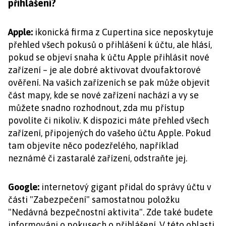
přihlášení?
Apple:
ikonická firma z Cupertina sice neposkytuje
přehled všech pokusů o přihlášení k účtu, ale hlásí,
pokud se objeví snaha k účtu Apple přihlásit nové
zařízení – je ale dobré aktivovat dvoufaktorové
ověření. Na vašich zařízeních se pak může objevit
část mapy, kde se nové zařízení nachází a vy se
můžete snadno rozhodnout, zda mu přístup
povolíte či nikoliv. K dispozici máte přehled všech
zařízení, připojených do vašeho účtu Apple. Pokud
tam objevíte něco podezřelého, například
neznámé či zastaralé zařízení, odstraňte jej.
Google:
internetový gigant přidal do správy účtu v
části "Zabezpečení" samostatnou položku
"Nedávná bezpečnostní aktivita". Zde také budete
informováni o pokusech o přihlášení. V této oblasti