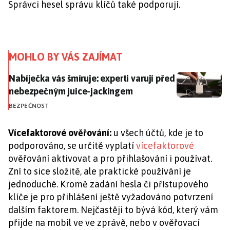
Správci hesel správu klíčů také podporují.
MOHLO BY VÁS ZAJÍMAT
Nabíječka vás šmíruje: experti varují před nebezpeč
Nabíječka vás šmíruje: experti varují před
nebezpečným juice-jackingem
BEZPEČNOST
Vícefaktorové ověřování:
u všech účtů, kde je to
podporováno, se určitě vyplatí
vícefaktorové
ověřování aktivovat a pro přihlašování i používat.
Zní to sice složitě, ale praktické používání je
jednoduché. Kromě zadání hesla či přístupového
klíče je pro přihlášení ještě vyžadováno potvrzení
dalším faktorem. Nejčastěji to bývá kód, který vám
přijde na mobil ve ve zprávě, nebo v ověřovací