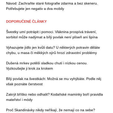
Návod: Zachraňte staré fotografie zdarma a bez skeneru.
Potřebujete jen negativ a dva mobily
DOPORUČENÉ ČLÁNKY
Švestky umí potrápit i pomoci. Vláknina prospívá trávení,
sorbitol může nadýmat a bílý povlak není plíseň ani špína
Vyhazujete jídlo jen kvůli datu? U některých potravin děláte
chybu, u masa či měkkých sýrů hrozí zdravotní problémy
Dušená mrkev potěší sladkou chutí i nízkou cenou.
Vyzkoušejte ji krok za krokem
Bílý povlak na švestkách: Možná se mu vyhýbáte. Podle něj
však poznáte čerstvost
Zakrýt bříško nebo odhalit? Kodaňské maminky boří pravidla
mateřství i módy
Proč Skandinávky nikdy neříkají, že nemají co na sebe?