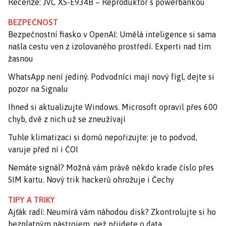
Recenze: JVC XS-E934B – Reproduktor s powerbankou
BEZPEČNOST
Bezpečnostní fiasko v OpenAI: Umělá inteligence si sama
našla cestu ven z izolovaného prostředí. Experti nad tím
žasnou
WhatsApp není jediný. Podvodníci mají nový fígl, dejte si
pozor na Signalu
Ihned si aktualizujte Windows. Microsoft opravil přes 600
chyb, dvě z nich už se zneužívají
Tuhle klimatizaci si domů nepořizujte: je to podvod,
varuje před ní i ČOI
Nemáte signál? Možná vám právě někdo krade číslo přes
SIM kartu. Nový trik hackerů ohrožuje i Čechy
TIPY A TRIKY
Ajťák radí: Neumírá vám náhodou disk? Zkontrolujte si ho
bezplatným nástrojem, než přijdete o data