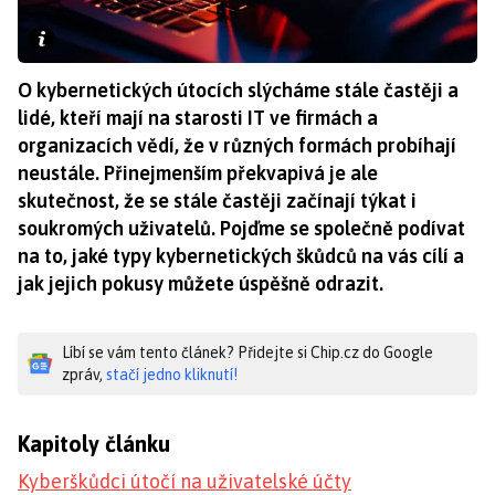
O kybernetických útocích slýcháme stále častěji a
lidé, kteří mají na starosti IT ve firmách a
organizacích vědí, že v různých formách probíhají
neustále. Přinejmenším překvapivá je ale
skutečnost, že se stále častěji začínají týkat i
soukromých uživatelů. Pojďme se společně podívat
na to, jaké typy kybernetických škůdců na vás cílí a
jak jejich pokusy můžete úspěšně odrazit.
Líbí se vám tento článek? Přidejte si Chip.cz do Google
zpráv,
stačí jedno kliknutí!
Kapitoly článku
Kyberškůdci útočí na uživatelské účty