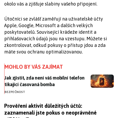
okolo vás a zjišťuje slabiny vašeho připojení.
Útočníci se zvlášť zaměřují na uživatelské účty
Apple, Google, Microsoft a dalších velkých
poskytovatelů. Související krádeže identit a
přihlašovacích údajů jsou na vzestupu. Můžete si
zkontrolovat, odkud pokusy o přístup jdou a zda
máte svou ochranu optimalizovanou.
MOHLO BY VÁS ZAJÍMAT
Jak zjistit, zda není váš mobilní telefon tikající čas
Jak zjistit, zda není váš mobilní telefon
tikající časovaná bomba
BEZPEČNOST
Prověření aktivit důležitých účtů:
zaznamenali jste pokus o neoprávněné