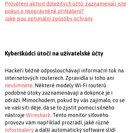
Prověření aktivit důležitých účtů: zaznamenali jste
pokus o neoprávněné přihlášení?
Jaké jsou optimální způsoby ochrany
Kyberškůdci útočí na uživatelské účty
Hackeři běžně odposlouchávají informační tok na
internetových routerech. Zpravidla si toho ani
nevšimnete
. Některé modely Wi-Fi routerů
podobné útoky zaznamenávají a dokonce je i
odráží. Mimochodem, pokud by vás zajímalo, co se
ve vaší síti děje, dá se to zjistit pomocí silného
nástroje
Wireshark
. Tento monitor síťového
provozu vám například prozradí, jaké různé
infostealery
a další automatický software slídí