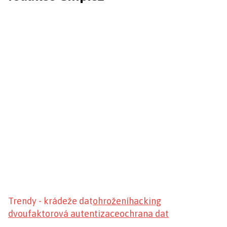
Trendy - krádeže dat
ohrožení
hacking
dvoufaktorová autentizace
ochrana dat