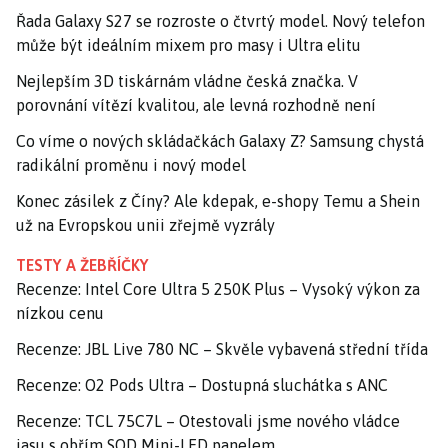
Řada Galaxy S27 se rozroste o čtvrtý model. Nový telefon
může být ideálním mixem pro masy i Ultra elitu
Nejlepším 3D tiskárnám vládne česká značka. V
porovnání vítězí kvalitou, ale levná rozhodně není
Co víme o nových skládačkách Galaxy Z? Samsung chystá
radikální proměnu i nový model
Konec zásilek z Číny? Ale kdepak, e-shopy Temu a Shein
už na Evropskou unii zřejmě vyzrály
TESTY A ŽEBŘÍČKY
Recenze: Intel Core Ultra 5 250K Plus – Vysoký výkon za
nízkou cenu
Recenze: JBL Live 780 NC – Skvěle vybavená střední třída
Recenze: O2 Pods Ultra – Dostupná sluchátka s ANC
Recenze: TCL 75C7L – Otestovali jsme nového vládce
jasu s obřím SQD Mini-LED panelem