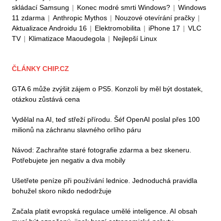
skládací Samsung
|
Konec modré smrti Windows?
|
Windows
11 zdarma
|
Anthropic Mythos
|
Nouzové otevírání pračky
|
Aktualizace Androidu 16
|
Elektromobilita
|
iPhone 17
|
VLC
TV
|
Klimatizace Maoudegola
|
Nejlepší Linux
ČLÁNKY CHIP.CZ
GTA 6 může zvýšit zájem o PS5. Konzolí by měl být dostatek,
otázkou zůstává cena
Vydělal na AI, teď střeží přírodu. Šéf OpenAI poslal přes 100
milionů na záchranu slavného orlího páru
Návod: Zachraňte staré fotografie zdarma a bez skeneru.
Potřebujete jen negativ a dva mobily
Ušetřete peníze při používání lednice. Jednoduchá pravidla
bohužel skoro nikdo nedodržuje
Začala platit evropská regulace umělé inteligence. AI obsah