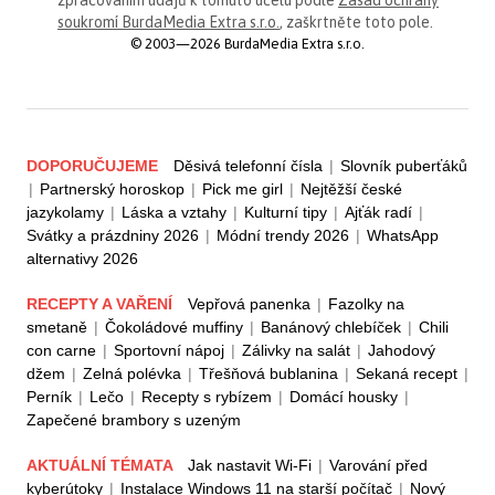
soukromí BurdaMedia Extra s.r.o.
, zaškrtněte toto pole.
© 2003—2026 BurdaMedia Extra s.r.o.
DOPORUČUJEME
Děsivá telefonní čísla
|
Slovník puberťáků
|
Partnerský horoskop
|
Pick me girl
|
Nejtěžší české
jazykolamy
|
Láska a vztahy
|
Kulturní tipy
|
Ajťák radí
|
Svátky a prázdniny 2026
|
Módní trendy 2026
|
WhatsApp
alternativy 2026
RECEPTY A VAŘENÍ
Vepřová panenka
|
Fazolky na
smetaně
|
Čokoládové muffiny
|
Banánový chlebíček
|
Chili
con carne
|
Sportovní nápoj
|
Zálivky na salát
|
Jahodový
džem
|
Zelná polévka
|
Třešňová bublanina
|
Sekaná recept
|
Perník
|
Lečo
|
Recepty s rybízem
|
Domácí housky
|
Zapečené brambory s uzeným
AKTUÁLNÍ TÉMATA
Jak nastavit Wi-Fi
|
Varování před
kyberútoky
|
Instalace Windows 11 na starší počítač
|
Nový