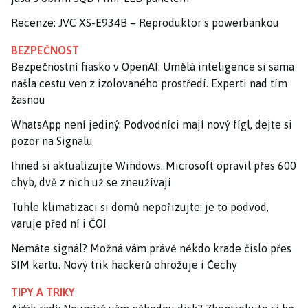
Recenze: JVC XS-E934B – Reproduktor s powerbankou
BEZPEČNOST
Bezpečnostní fiasko v OpenAI: Umělá inteligence si sama
našla cestu ven z izolovaného prostředí. Experti nad tím
žasnou
WhatsApp není jediný. Podvodníci mají nový fígl, dejte si
pozor na Signalu
Ihned si aktualizujte Windows. Microsoft opravil přes 600
chyb, dvě z nich už se zneužívají
Tuhle klimatizaci si domů nepořizujte: je to podvod,
varuje před ní i ČOI
Nemáte signál? Možná vám právě někdo krade číslo přes
SIM kartu. Nový trik hackerů ohrožuje i Čechy
TIPY A TRIKY