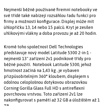
Nejmenší běžně používané firemní notebooky ve
své třídě také nabízejí rozsáhlou řadu funkcí pro
firmy a možností konfigurace. Displej může mít
úhlopříčku 13, 14 nebo 15 palců. Kryt je zesílen
uhlíkovými vlákny a doba provozu je až 20 hodin.
Kromě toho společnost Dell Technologies
představuje nový model Latitude 5300 2-in-1 -
nejmenší 13" zařízení 2v1 podnikové třídy pro
běžné použití. Notebook Latitude 5300, jehož
hmotnost začíná na 1,43 kg , je vybaven
přizpůsobitelným 360° kloubem, displejem s
odolnou celoplošnou dotykovou obrazovkou
Corning Gorilla Glass Full HD s antireflexní
povrchovou vrstvou. Toto zařízení 2v1 lze
nakonfigurovat s pamětí až 32 GB a úložištěm až 1
TB.