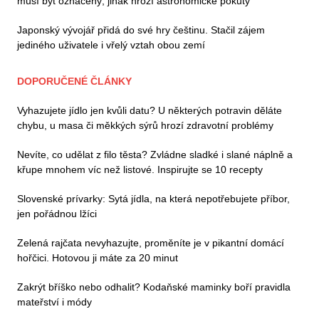
musí být označený, jinak hrozí astronomické pokuty
Japonský vývojář přidá do své hry češtinu. Stačil zájem
jediného uživatele i vřelý vztah obou zemí
DOPORUČENÉ ČLÁNKY
Vyhazujete jídlo jen kvůli datu? U některých potravin děláte
chybu, u masa či měkkých sýrů hrozí zdravotní problémy
Nevíte, co udělat z filo těsta? Zvládne sladké i slané náplně a
křupe mnohem víc než listové. Inspirujte se 10 recepty
Slovenské prívarky: Sytá jídla, na která nepotřebujete příbor,
jen pořádnou lžíci
Zelená rajčata nevyhazujte, proměníte je v pikantní domácí
hořčici. Hotovou ji máte za 20 minut
Zakrýt bříško nebo odhalit? Kodaňské maminky boří pravidla
mateřství i módy