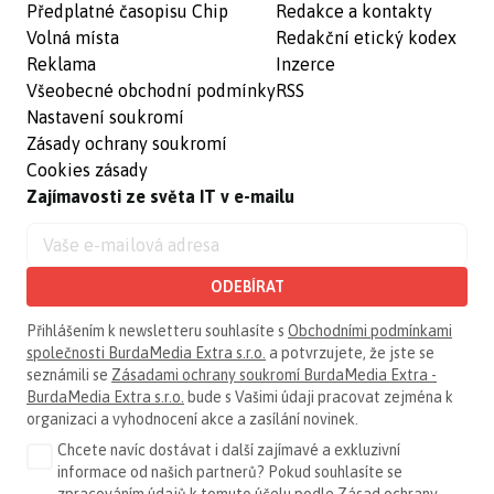
Předplatné časopisu Chip
Redakce a kontakty
Volná místa
Redakční etický kodex
Reklama
Inzerce
Všeobecné obchodní podmínky
RSS
Nastavení soukromí
Zásady ochrany soukromí
Cookies zásady
Zajímavosti ze světa IT v e-mailu
ODEBÍRAT
Přihlášením k newsletteru souhlasíte s
Obchodními podmínkami
společnosti BurdaMedia Extra s.r.o.
a potvrzujete, že jste se
seznámili se
Zásadami ochrany soukromí BurdaMedia Extra -
BurdaMedia Extra s.r.o.
bude s Vašimi údaji pracovat zejména k
organizaci a vyhodnocení akce a zasílání novinek.
Chcete navíc dostávat i další zajímavé a exkluzivní
informace od našich partnerů? Pokud souhlasíte se
zpracováním údajů k tomuto účelu podle
Zásad ochrany