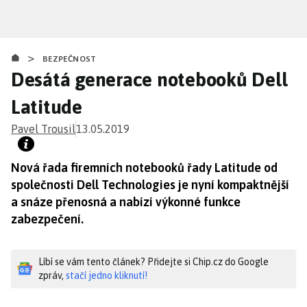
Přejít
k
hlavnímu
>
obsahu
BEZPEČNOST
Desátá generace notebooků Dell
Latitude
Pavel Trousil
13.05.2019
Nová řada firemních notebooků řady Latitude od
společnosti Dell Technologies je nyní kompaktnější
a snáze přenosná a nabízí výkonné funkce
zabezpečení.
Líbí se vám tento článek? Přidejte si Chip.cz do Google
zpráv,
stačí jedno kliknutí!