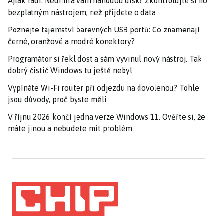
Ajťák radí: Neumírá vám náhodou disk? Zkontrolujte si ho
bezplatným nástrojem, než přijdete o data
Poznejte tajemství barevných USB portů: Co znamenají
černé, oranžové a modré konektory?
Programátor si řekl dost a sám vyvinul nový nástroj. Tak
dobrý čistič Windows tu ještě nebyl
Vypínáte Wi-Fi router při odjezdu na dovolenou? Tohle
jsou důvody, proč byste měli
V říjnu 2026 končí jedna verze Windows 11. Ověřte si, že
máte jinou a nebudete mít problém