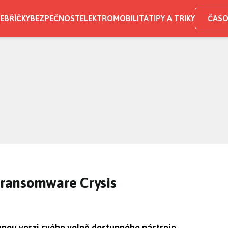
EBŘÍČKY
BEZPEČNOST
ELEKTROMOBILITA
TIPY A TRIKY
ČASO
o ransomware Crysis
anou verzi svého volně dostupného nástroje