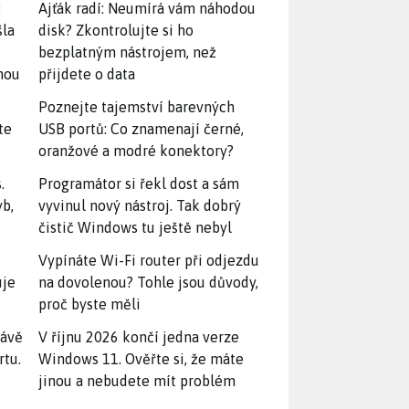
:
Ajťák radí: Neumírá vám náhodou
šla
disk? Zkontrolujte si ho
bezplatným nástrojem, než
snou
přijdete o data
Poznejte tajemství barevných
te
USB portů: Co znamenají černé,
oranžové a modré konektory?
.
Programátor si řekl dost a sám
yb,
vyvinul nový nástroj. Tak dobrý
čistič Windows tu ještě nebyl
Vypínáte Wi-Fi router při odjezdu
uje
na dovolenou? Tohle jsou důvody,
proč byste měli
rávě
V říjnu 2026 končí jedna verze
rtu.
Windows 11. Ověřte si, že máte
jinou a nebudete mít problém