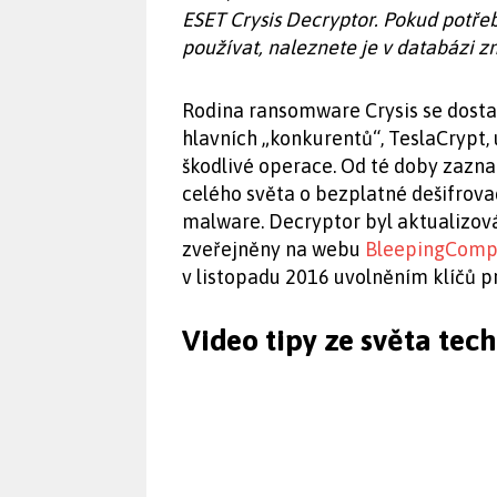
ESET Crysis Decryptor. Pokud potřeb
používat, naleznete je v databázi zn
Rodina ransomware Crysis se dostal
hlavních „konkurentů“, TeslaCrypt, 
škodlivé operace. Od té doby zazna
celého světa o bezplatné dešifrova
malware. Decryptor byl aktualizová
zveřejněny na webu
BleepingComp
v listopadu 2016 uvolněním klíčů pr
Video tipy ze světa tec