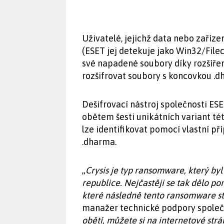
Uživatelé, jejichž data nebo zaříz
(ESET jej detekuje jako Win32/File
své napadené soubory díky rozšířen
rozšifrovat soubory s koncovkou .d
Dešifrovací nástroj společnosti E
obětem šesti unikátních variant té
lze identifikovat pomocí vlastní přípon
.dharma.
„
Crysis je typ ransomware, který by
republice. Nejčastěji se tak dělo p
které následně tento ransomware st
manažer technické podpory společn
obětí, můžete si na internetové str