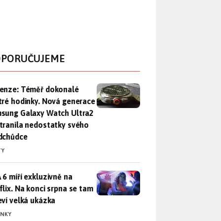
PORUČUJEME
enze: Téměř dokonalé chytré hodinky. Nová generace Samsung
enze: Téměř dokonalé
tré hodinky. Nová generace
sung Galaxy Watch Ultra2
tranila nedostatky svého
dchůdce
TY
 6 míří exkluzivně na Netflix. Na konci srpna se tam objeví ve
 6 míří exkluzivně na
flix. Na konci srpna se tam
eví velká ukázka
INKY