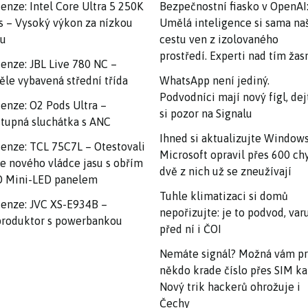
enze: Intel Core Ultra 5 250K
Bezpečnostní fiasko v OpenAI
s – Vysoký výkon za nízkou
Umělá inteligence si sama na
nu
cestu ven z izolovaného
prostředí. Experti nad tím ža
enze: JBL Live 780 NC –
ěle vybavená střední třída
WhatsApp není jediný.
Podvodníci mají nový fígl, dej
enze: O2 Pods Ultra –
si pozor na Signalu
tupná sluchátka s ANC
Ihned si aktualizujte Windows
enze: TCL 75C7L – Otestovali
Microsoft opravil přes 600 ch
e nového vládce jasu s obřím
dvě z nich už se zneužívají
 Mini-LED panelem
Tuhle klimatizaci si domů
enze: JVC XS-E934B –
nepořizujte: je to podvod, var
roduktor s powerbankou
před ní i ČOI
Nemáte signál? Možná vám p
někdo krade číslo přes SIM ka
Nový trik hackerů ohrožuje i
Čechy