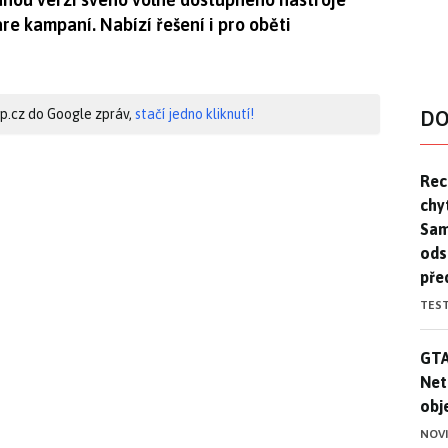
e kampaní. Nabízí řešení i pro oběti
hip.cz do Google zpráv,
stačí jedno kliknutí!
DO
Rec
Rec
chy
Sam
ods
pře
TES
GTA
GTA
Net
obj
NOV