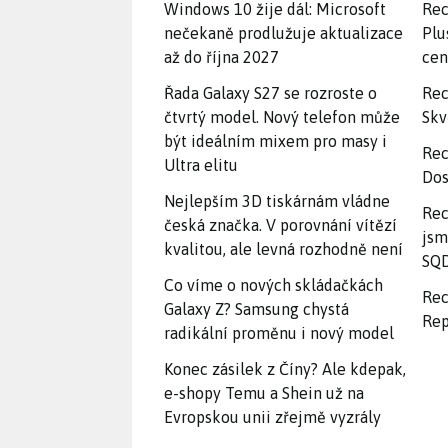
Windows 10 žije dál: Microsoft
Rec
nečekaně prodlužuje aktualizace
Plu
až do října 2027
ce
Řada Galaxy S27 se rozroste o
Rec
čtvrtý model. Nový telefon může
Skv
být ideálním mixem pro masy i
Rec
Ultra elitu
Dos
Nejlepším 3D tiskárnám vládne
Rec
česká značka. V porovnání vítězí
jsm
kvalitou, ale levná rozhodně není
SQD
Co víme o nových skládačkách
Rec
Galaxy Z? Samsung chystá
Rep
radikální proměnu i nový model
Konec zásilek z Číny? Ale kdepak,
e-shopy Temu a Shein už na
Evropskou unii zřejmě vyzrály