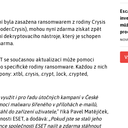
Esca
Esc
inve
ení byla zasažena ransomwarem z rodiny Crysis
můž
coder.Crysis), mohou nyní zdarma získat zpět
pro
í dekryptovacího nástroje, který je schopen
NOV
harma.
V
SET se současnou aktualizací může pomoci
to specifické rodiny ransomware. Každou z nich
y: .xtbl, .crysis, .crypt, .lock, .crypted,
l využit i pro řadu útočných kampaní v České
omocí malwaru šířeného v přílohách e-mailů,
áhl do zařízení uživatele
,“ říká Pavel Matějíček,
osti ESET, a dodává: „
Pokud jste se stali jeho
ánce společnosti ESET najít a zdarma stáhnout