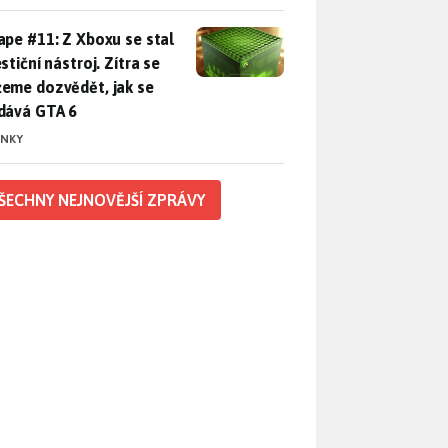
pe #11: Z Xboxu se stal investiční nástroj. Zítra se můžeme d
ape #11: Z Xboxu se stal
stiční nástroj. Zítra se
eme dozvědět, jak se
dává GTA 6
INKY
ŠECHNY NEJNOVĚJŠÍ ZPRÁVY